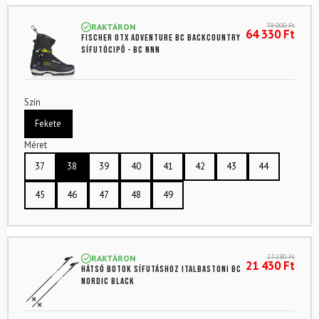
78 000
Ft
RAKTÁRON
64 330
Ft
FISCHER OTX Adventure BC backcountry
sífutócipő - BC NNN
Szín
Fekete
Méret
37
38
39
40
41
42
43
44
45
46
47
48
49
27 280
Ft
RAKTÁRON
21 430
Ft
Hátsó botok sífutáshoz ITALBASTONI BC
Nordic Black