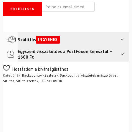
ÉRTESÍTSEN
Szállítás
INGYENES
Egyszerű visszaküldés a PostFoxon keresztül –
Futár a címre
Ingyenes
1600 Ft
Nem biztos a választásában? Semmi gond – a terméket
Hozzáadom a kívánságlistához
egyszerűen visszaküldheti 14 napon belül, indoklás nélkül.
Kategóriák:
Backcountry készletek
,
Backcountry készletek mászó övvel
,
Mik a visszaküldés feltételei?
Sífutás
,
Sífutó szettek
,
TÉLI SPORTOK