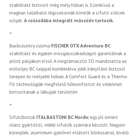
stabilitást biztosít még mély hóban is. Ezenkívül a
magban található légcsatornák kímélik a sífutó sílécek
súlyát.
A csúszdába integrált mászóöv tartozik.
+
Backcountry csizma
FISCHER OTX Adventure BC
stabilitást és egyben mozgásszabadságot garantálnak a
jelölt pályákon kívül. A megtámasztó 3D mandzsetta az
erõteljes BC talppal kombinálva jobb irányítást biztosít
terepen és mélyebb hóban. A Comfort Guard és a Thermo
Fit technológiák megfelelõ hõkomfortot és védelmet
biztosítanak a lábujjak területén.
+
Sífutóbotok
ITALBASTONI BC Nordic
egy jól ismert
olasz gyártótól, vidéki sífutók számára készült. Nagyon
könnyûek, alumínium gyûrûvel ellátott bõrkosárral, kiváló