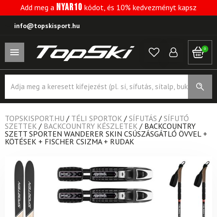
NYAR10
Add meg a
kódot, és 10% kedvezményt kapsz
info@topskisport.hu
0
Products
search
TOPSKISPORT.HU
/
TÉLI SPORTOK
/
SÍFUTÁS
/
SÍFUTÓ
SZETTEK
/
BACKCOUNTRY KÉSZLETEK
/
BACKCOUNTRY
SZETT SPORTEN WANDERER SKIN CSÚSZÁSGÁTLÓ ÖVVEL +
KÖTÉSEK + FISCHER CSIZMA + RUDAK