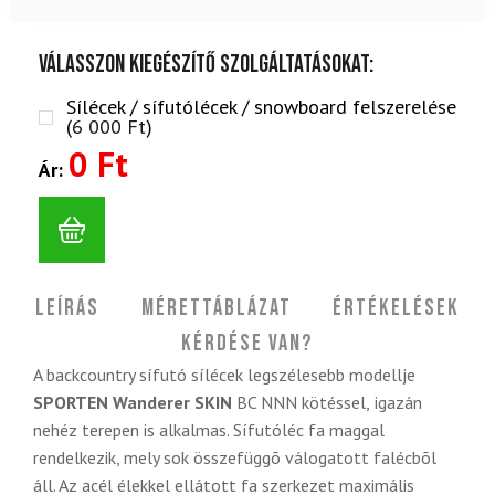
Válasszon kiegészítő szolgáltatásokat:
Sílécek / sífutólécek / snowboard felszerelése
(
6 000
Ft
)
0 Ft
Ár:
Leírás
Mérettáblázat
Értékelések
Kérdése van?
A backcountry sífutó sílécek legszélesebb modellje
SPORTEN Wanderer SKIN
BC NNN kötéssel,
igazán
nehéz terepen is alkalmas. Sífutóléc fa maggal
rendelkezik, mely sok összefüggõ válogatott falécbõl
áll. Az acél élekkel ellátott fa szerkezet maximális