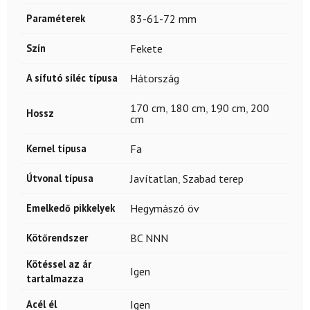
Paraméterek
83-61-72 mm
Szín
Fekete
A sífutó síléc típusa
Hátország
170 cm
,
180 cm
,
190 cm
,
200
Hossz
cm
Kernel típusa
Fa
Útvonal típusa
Javítatlan
,
Szabad terep
Emelkedő pikkelyek
Hegymászó öv
Kötőrendszer
BC NNN
Kötéssel az ár
Igen
tartalmazza
Acél él
Igen