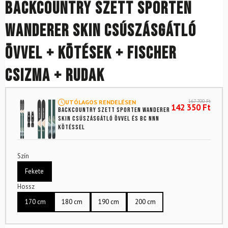
Backcountry szett SPORTEN
Wanderer SKIN csúszásgátló
övvel + kötések + Fischer
csizma + rudak
167 700
Ft
UTÓLAGOS RENDELÉSEN
142 350
Ft
Backcountry szett SPORTEN Wanderer
SKIN csúszásgátló övvel és BC NNN
kötéssel
Szín
Fekete
Hossz
170 cm
180 cm
190 cm
200 cm