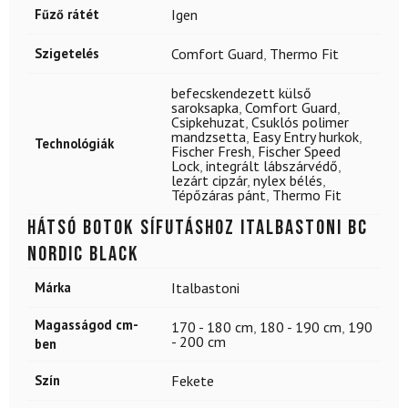
Fűző rátét
Igen
Szigetelés
Comfort Guard
,
Thermo Fit
befecskendezett külső
saroksapka
,
Comfort Guard
,
Csipkehuzat
,
Csuklós polimer
mandzsetta
,
Easy Entry hurkok
,
Technológiák
Fischer Fresh
,
Fischer Speed
Lock
,
integrált lábszárvédő
,
lezárt cipzár
,
nylex bélés
,
Tépőzáras pánt
,
Thermo Fit
Hátsó botok sífutáshoz ITALBASTONI BC
Nordic Black
Márka
Italbastoni
Magasságod cm-
170 - 180 cm
,
180 - 190 cm
,
190
- 200 cm
ben
Szín
Fekete