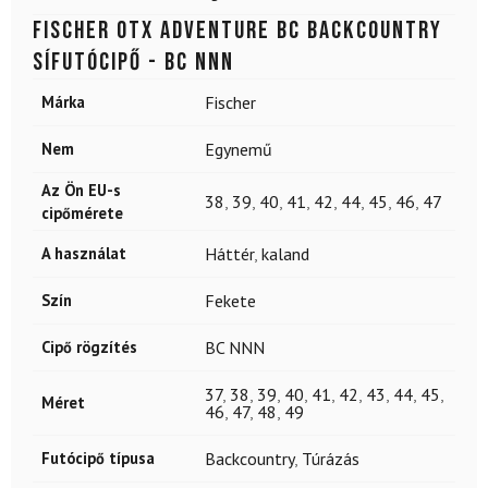
FISCHER OTX Adventure BC backcountry
sífutócipő - BC NNN
Márka
Fischer
Nem
Egynemű
Az Ön EU-s
38
,
39
,
40
,
41
,
42
,
44
,
45
,
46
,
47
cipőmérete
A használat
Háttér
,
kaland
Szín
Fekete
Cipő rögzítés
BC NNN
37
,
38
,
39
,
40
,
41
,
42
,
43
,
44
,
45
,
Méret
46
,
47
,
48
,
49
Futócipő típusa
Backcountry
,
Túrázás