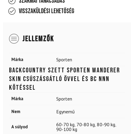
Szakmai tanácsadás
Visszaküldési lehetőség
JELLEMZŐK
Márka
Sporten
Backcountry szett SPORTEN Wanderer
SKIN csúszásgátló övvel és BC NNN
kötéssel
Márka
Sporten
Nem
Egynemű
60-70 kg
,
70-80 kg
,
80-90 kg
,
A súlyod
90-100 kg