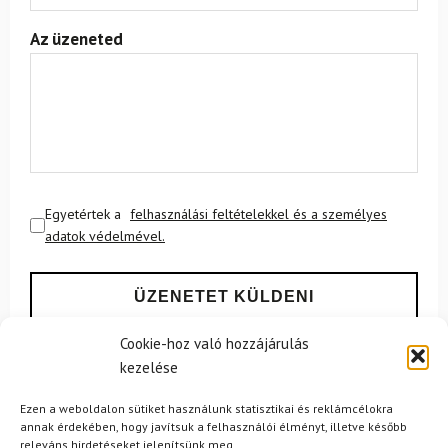
Az üzeneted
Egyetértek a
felhasználási feltételekkel és a személyes
adatok védelmével.
Cookie-hoz való hozzájárulás
kezelése
Ezen a weboldalon sütiket használunk statisztikai és reklámcélokra
Ajánlott
NEMRÉG MEGTEKINTETT
Lehet, hog
annak érdekében, hogy javítsuk a felhasználói élményt, illetve később
releváns hirdetéseket jelenítsünk meg.