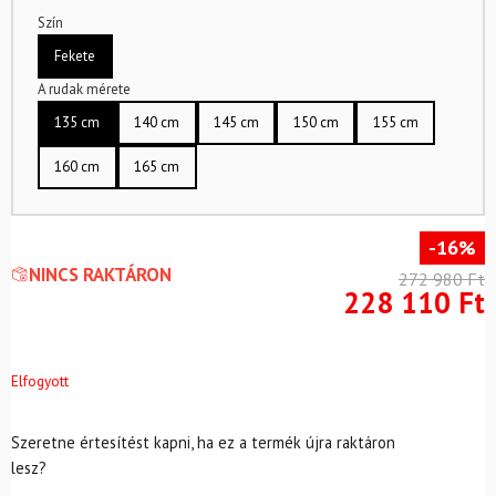
Szín
Fekete
A rudak mérete
135 cm
140 cm
145 cm
150 cm
155 cm
160 cm
165 cm
-16%
NINCS RAKTÁRON
272 980
Ft
228 110
Ft
Elfogyott
Szeretne értesítést kapni, ha ez a termék újra raktáron
lesz?