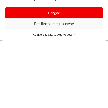
Elfogad
-10%
Beállítások megtekintése
Cookie-szabályzat
Adatvédelem
M
DAINESE
Könyökvédő DAINESE Pro
Armor Elbow Guard
31 200 Ft
28 040 Ft
Raktáron