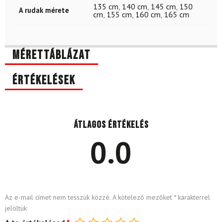
135 cm
,
140 cm
,
145 cm
,
150
A rudak mérete
cm
,
155 cm
,
160 cm
,
165 cm
Mérettáblázat
Értékelések
Átlagos értékelés
0.0
Az e-mail címet nem tesszük közzé.
A kötelező mezőket
*
karakterrel
jelöltük