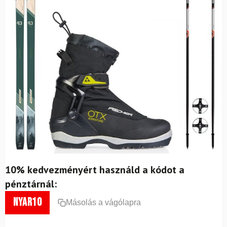
10% kedvezményért használd a kódot a
pénztárnál:
nyar10
Másolás a vágólapra