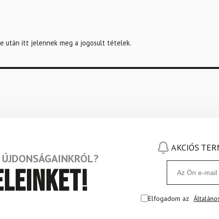
e után itt jelennek meg a jogosult tételek.
AKCIÓS TE
Z ÚJDONSÁGAINKRÓL?
eleinket!
Elfogadom az
Általáno