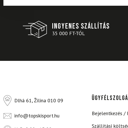
INGYENES SZÁLLÍTÁS
35 000 FT-TÓL
ÜGYFÉLSZOLG
Dlhá 61, Žilina 010 09
Bejelentkezés / 
info@topskisport.hu
Szállítási költs