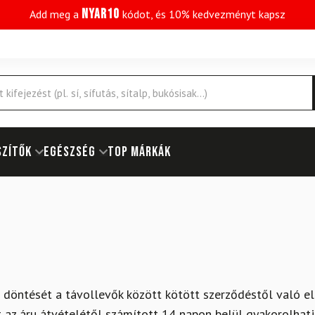
NYAR10
Add meg a
kódot, és 10% kedvezményt kapsz
SZÍTŐK
EGÉSZSÉG
Top márkák
i döntését a távollevők között kötött szerződéstől való el
ogot az áru átvételétől számított 14 napon belül gyakorolh