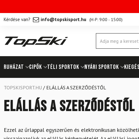
Kérdése van?
info@topskisport.hu
(
H-P: 9:00 - 15:00
)
Products
search
RUHÁZAT
Cipők
TÉLI SPORTOK
NYÁRI SPORTOK
KIEGÉ
TOPSKISPORT.HU
/
ELÁLLÁS A SZERZŐDÉSTŐL
Elállás a szerződéstől
Ezzel az űrlappal egyszerűen és elektronikusan közölhet
visszaigazoljuk az elállás kézhezvételét. Az elállási j