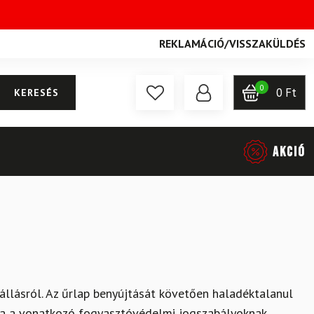
REKLAMÁCIÓ
/
VISSZAKÜLDÉS
0
0
Ft
KERESÉS
AKCIÓ
állásról. Az űrlap benyújtását követően haladéktalanul
atja a vonatkozó fogyasztóvédelmi jogszabályoknak