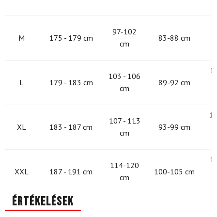
9
97-102
M
175 - 179 cm
83-88 cm
1
cm
1
103 - 106
L
179 - 183 cm
89-92 cm
1
cm
10
107 - 113
XL
183 - 187 cm
93-99 cm
1
cm
1
114-120
XXL
187 - 191 cm
100-105 cm
1
cm
Értékelések