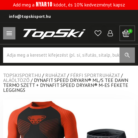
NYAR10
Add meg a
kódot, és 10% kedvezményt kapsz
info@topskisport.hu
0
Products
search
TOPSKISPORT.HU
/
RUHÁZAT
/
FÉRFI SPORTRUHÁZAT
/
ALÁÖLTÖZŐ
/
DYNAFIT SPEED DRYARN® ML/S TEE DAWN
TERMO SZETT + DYNAFIT SPEED DRYARN® M-ES FEKETE
LEGGINGS