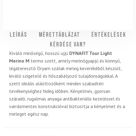
Leírás
Mérettáblázat
Értékelések
Kérdése van?
Kiváló minőségű, hosszú ujjú
DYNAFIT Tour Light
Merino M
termo szett, amely merinógyapjú és könnyű,
légáteresztő Dryarn szálak meleg keverékéből készült,
kiváló szigetelő és hőszabályozó tulajdonságokkal. A
szett ideális aláöltözőként minden szabadtéri
tevékenységhez hideg időben. Kényelmes, gyorsan
száradó, rugalmas anyaga antibakteriális kezeléssel és
varrásmentes konstrukcióval biztosítja a kényelmet és a
meleget egész nap.