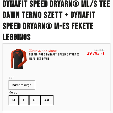
DYNAFIT Speed Dryarn® ML/S TEE
Dawn termo szett + DYNAFIT
Speed Dryarn® M-es Fekete
Leggings
33 150
Ft
NINCS RAKTÁRON
29 795
Ft
Termo póló DYNAFIT Speed ​​​​​Dryarn®
ML/S TEE Dawn
Szín
narancssárga
Méret
M
L
XL
XXL