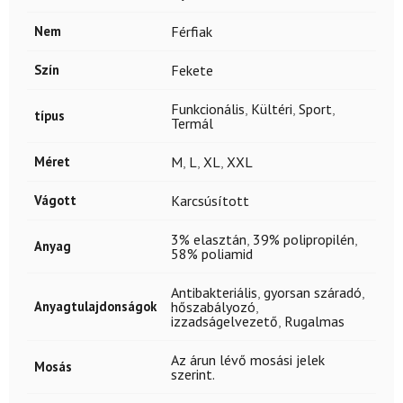
Nem
Férfiak
Szín
Fekete
Funkcionális
,
Kültéri
,
Sport
,
típus
Termál
Méret
M
,
L
,
XL
,
XXL
Vágott
Karcsúsított
3% elasztán
,
39% polipropilén
,
Anyag
58% poliamid
Antibakteriális
,
gyorsan száradó
,
Anyagtulajdonságok
hőszabályozó
,
izzadságelvezető
,
Rugalmas
Az árun lévő mosási jelek
Mosás
szerint.