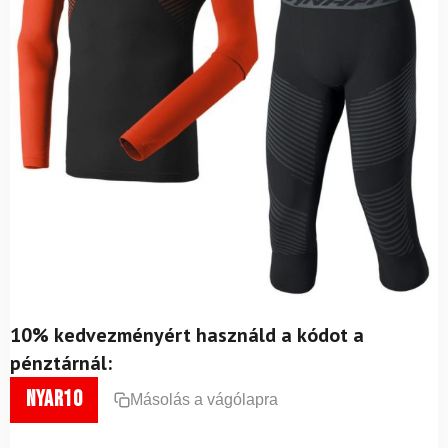
10% kedvezményért használd a kódot a
pénztárnál:
nyar10
Másolás a vágólapra