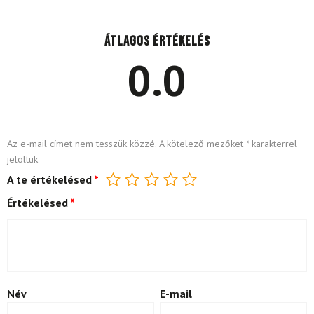
Átlagos értékelés
0.0
Az e-mail címet nem tesszük közzé.
A kötelező mezőket
*
karakterrel
jelöltük
A te értékelésed
*
Értékelésed
*
Név
E-mail