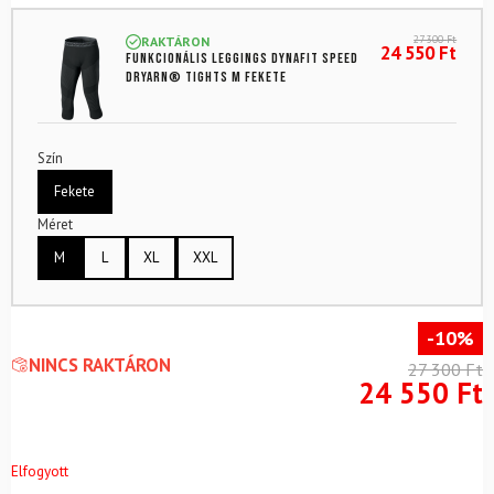
27 300
Ft
RAKTÁRON
24 550
Ft
Funkcionális leggings DYNAFIT Speed
Dryarn® Tights M Fekete
Szín
Fekete
Méret
M
L
XL
XXL
-10%
NINCS RAKTÁRON
27 300
Ft
24 550
Ft
Elfogyott