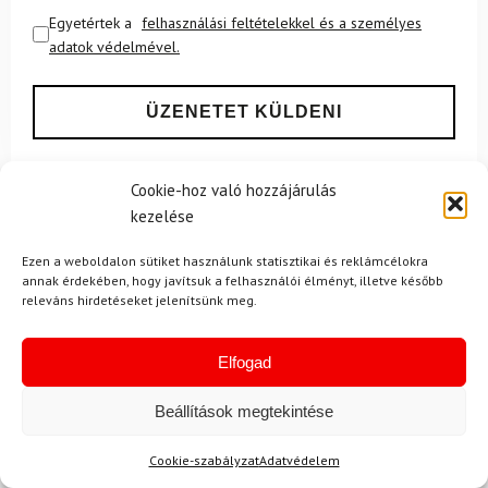
Egyetértek a
felhasználási feltételekkel és a személyes
adatok védelmével.
Cookie-hoz való hozzájárulás
kezelése
Ajánlott
NEMRÉG MEGTEKINTETT
Lehet, hog
Ezen a weboldalon sütiket használunk statisztikai és reklámcélokra
annak érdekében, hogy javítsuk a felhasználói élményt, illetve később
releváns hirdetéseket jelenítsünk meg.
-9%
-12%
Elfogad
Ingyenes szállítás
Ingyenes szállítás
Beállítások megtekintése
Cookie-szabályzat
Adatvédelem