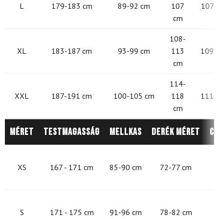
L
179-183 cm
89-92 cm
107
107 -
cm
108-
XL
183-187 cm
93-99 cm
113
109 -
cm
114-
XXL
187-191 cm
100-105 cm
118
111 -
cm
Méret
Testmagasság
Mellkas
Derék méret
Cs
8
XS
167 - 171 cm
85-90 cm
72-77 cm
9
S
171 - 175 cm
91-96 cm
78-82 cm