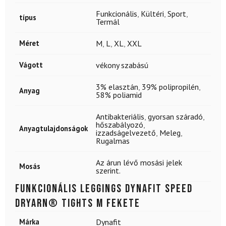
Funkcionális
,
Kültéri
,
Sport
,
típus
Termál
Méret
M
,
L
,
XL
,
XXL
Vágott
vékony szabású
3% elasztán
,
39% polipropilén
,
Anyag
58% poliamid
Antibakteriális
,
gyorsan száradó
,
hőszabályozó
,
Anyagtulajdonságok
izzadságelvezető
,
Meleg
,
Rugalmas
Az árun lévő mosási jelek
Mosás
szerint.
Funkcionális leggings DYNAFIT Speed
Dryarn® Tights M Fekete
Márka
Dynafit