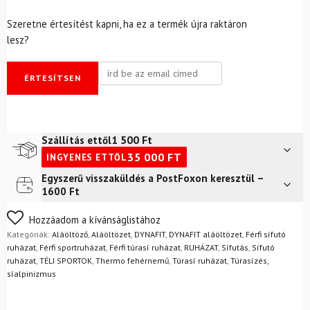
Szeretne értesítést kapni, ha ez a termék újra raktáron
lesz?
ÉRTESÍTSEN
1 500
Ft
Szállítás ettől
35 000
FT
INGYENES ETTŐL
Egyszerű visszaküldés a PostFoxon keresztül –
Futár a címre
2 400
Ft
1600 Ft
FoxPost
1 500
Ft
Nem biztos a választásában? Semmi gond – a terméket
Hozzáadom a kívánságlistához
egyszerűen visszaküldheti 14 napon belül, indoklás nélkül.
Kategóriák:
Aláöltöző
,
Aláöltözet
,
DYNAFIT
,
DYNAFIT aláöltözet
,
Férfi sífutó
Mik a visszaküldés feltételei?
ruházat
,
Férfi sportruházat
,
Férfi túrasí ruházat
,
RUHÁZAT
,
Sífutás
,
Sífutó
ruházat
,
TÉLI SPORTOK
,
Thermo fehérnemű
,
Túrasí ruházat
,
Túrasízés,
síalpinizmus