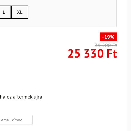
L
XL
-19%
31 200
Ft
25 330
Ft
 ha ez a termék újra