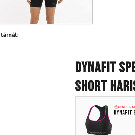
tárnál:
DYNAFIT Spe
Short hari
NINCS R
DYNAFIT S