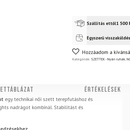
1 500
Szállítás ettől
Egyszerű visszaküldé
Futár a címre
2 400
Ft
FoxPost
1 500
Ft
Nem biztos a választásában
Hozzáadom a kívánsá
napon belül, indoklás nélkül
Kategóriák:
SZETTEK - Nyári ruhák
,
Nő
ettáblázat
Értékelések
ut
egy technikai női szett terepfutáshoz és
ghts nadrágot kombinál. Stabilitást és
v edzésekhez
.