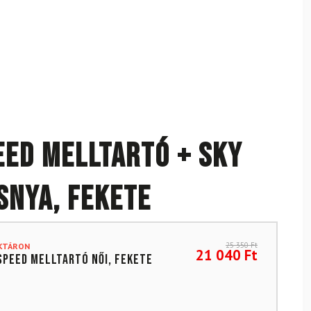
ed ​​​​melltartó + Sky
snya, fekete
25 350
Ft
AKTÁRON
21 040
Ft
peed ​​​​melltartó női, fekete