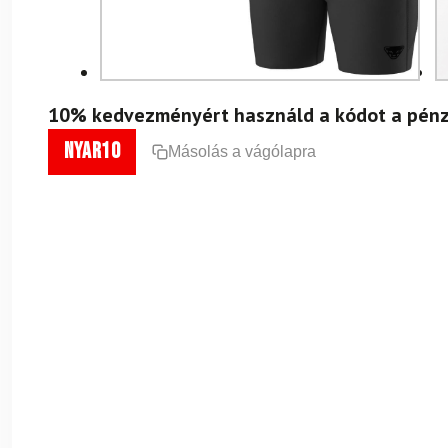
10% kedvezményért használd a kódot a pénz
nyar10
Másolás a vágólapra