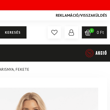
REKLAMÁCIÓ
/
VISSZAKÜLDÉS
0
0
Ft
KERESÉS
AKCIÓ
HARISNYA, FEKETE