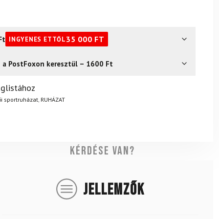
Ft
35 000
FT
INGYENES ETTŐL
s a PostFoxon keresztül – 1600 Ft
? Semmi gond – a terméket egyszerűen visszaküldheti 14
glistához
.
Mik a visszaküldés feltételei?
i sportruházat
,
RUHÁZAT
Kérdése van?
JELLEMZŐK