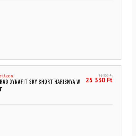
31 200
Ft
AKTÁRON
25 330
Ft
rág DYNAFIT Sky Short Harisnya W
t