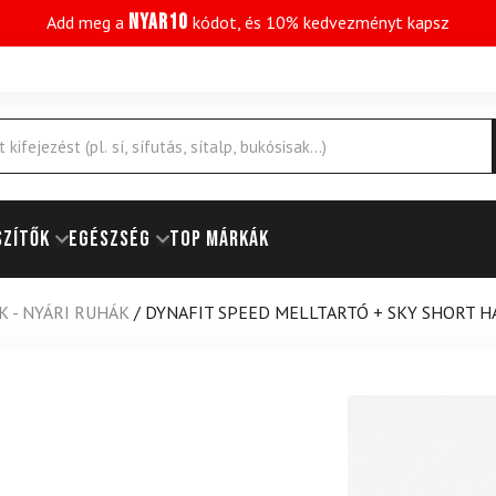
NYAR10
Add meg a
kódot, és 10% kedvezményt kapsz
SZÍTŐK
EGÉSZSÉG
Top márkák
K - NYÁRI RUHÁK
/
DYNAFIT SPEED ​​​​MELLTARTÓ + SKY SHORT 