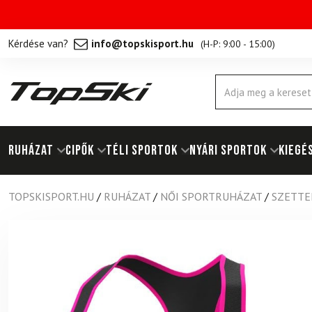
Kérdése van?
info@topskisport.hu
(
H-P: 9:00 - 15:00
)
Products
search
RUHÁZAT
Cipők
TÉLI SPORTOK
NYÁRI SPORTOK
KIEGÉ
TOPSKISPORT.HU
/
RUHÁZAT
/
NŐI SPORTRUHÁZAT
/
SZETTE