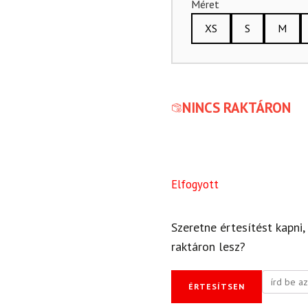
Méret
XS
S
M
NINCS RAKTÁRON
Elfogyott
Szeretne értesítést kapni,
raktáron lesz?
ÉRTESÍTSEN