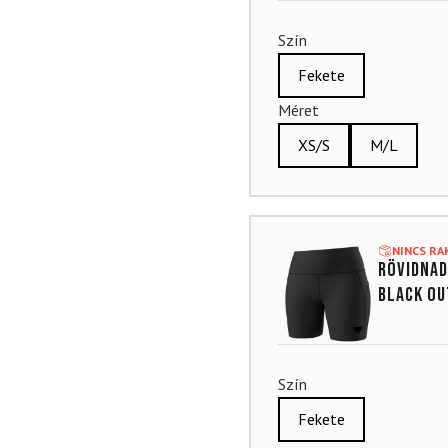
Szín
Fekete
Méret
XS/S
M/L
NINCS R
Rövidnad
Black Ou
Szín
Fekete