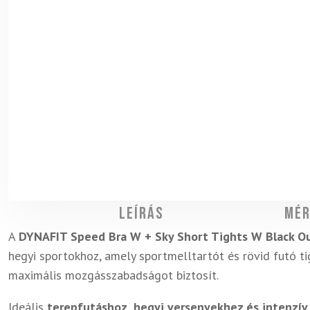
Leírás
Mér
A
DYNAFIT Speed Bra W + Sky Short Tights W Black O
hegyi sportokhoz, amely sportmelltartót és rövid futó ti
maximális mozgásszabadságot biztosít.
Ideális
terepfutáshoz, hegyi versenyekhez és intenzí