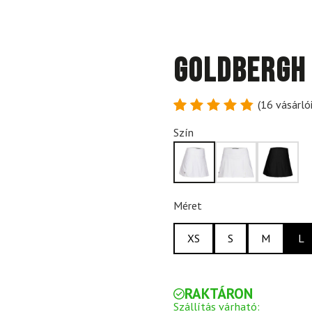
GOLDBERGH
(
16
vásárlói
Értékelés
16
Szín
4.88
az
5-ből,
értékelés
alapján
Méret
XS
S
M
L
RAKTÁRON
Szállítás várható: