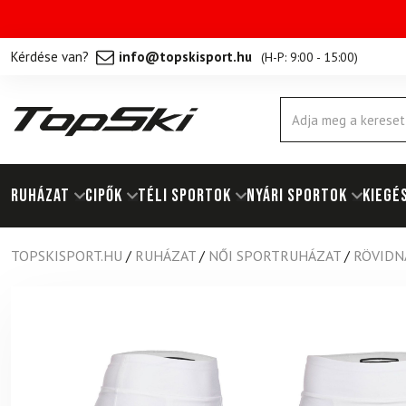
Kérdése van?
info@topskisport.hu
(
H-P: 9:00 - 15:00
)
Products
search
RUHÁZAT
Cipők
TÉLI SPORTOK
NYÁRI SPORTOK
KIEGÉ
TOPSKISPORT.HU
/
RUHÁZAT
/
NŐI SPORTRUHÁZAT
/
RÖVIDN