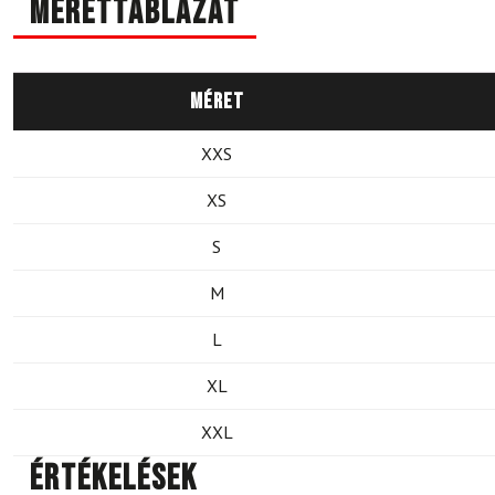
Mérettáblázat
Méret
XXS
XS
S
M
L
XL
XXL
Értékelések