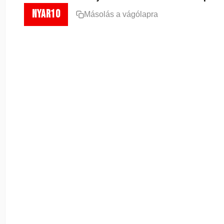
nyar10
Másolás a vágólapra