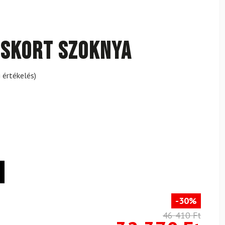
 SKORT szoknya
 értékelés)
-30%
46 410 Ft