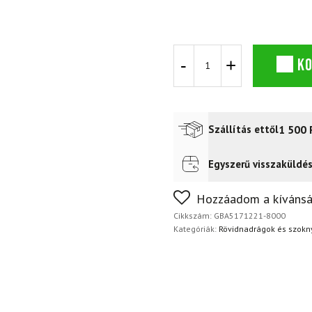
GOLDBERGH
K
SKORT
szoknya
mennyiség
1 500
Szállítás ettől
Egyszerű visszaküldé
Futár a címre
2 400
Ft
FoxPost
1 500
Ft
Nem biztos a választásában
Hozzáadom a kívánsá
napon belül, indoklás nélkül
Cikkszám:
GBA5171221-8000
Kategóriák:
Rövidnadrágok és szokn