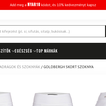
NYAR10
Add meg a
kódot, és 10% kedvezményt kapsz
SZÍTŐK
EGÉSZSÉG
Top márkák
ADRÁGOK ÉS SZOKNYÁK
/
GOLDBERGH SKORT SZOKNYA