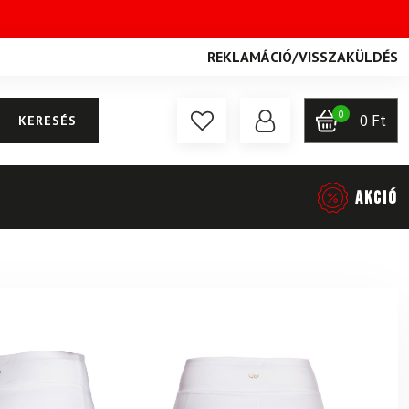
REKLAMÁCIÓ
/
VISSZAKÜLDÉS
0
0
Ft
KERESÉS
AKCIÓ