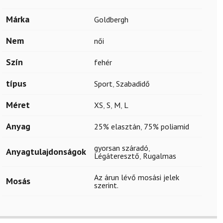
Márka
Goldbergh
Nem
női
Szín
fehér
típus
Sport
,
Szabadidő
Méret
XS
,
S
,
M
,
L
Anyag
25% elasztán
,
75% poliamid
gyorsan száradó
,
Anyagtulajdonságok
Légáteresztő
,
Rugalmas
Az árun lévő mosási jelek
Mosás
szerint.