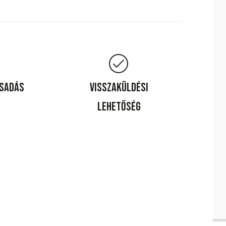
csadás
Visszaküldési
lehetőség