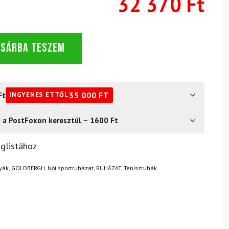
32 370 Ft
OSÁRBA TESZEM
Ft
35 000
FT
INGYENES ETTŐL
s a PostFoxon keresztül – 1600 Ft
? Semmi gond – a terméket egyszerűen visszaküldheti 14
glistához
.
Mik a visszaküldés feltételei?
yák
,
GOLDBERGH
,
Női sportruházat
,
RUHÁZAT
,
Teniszruhák