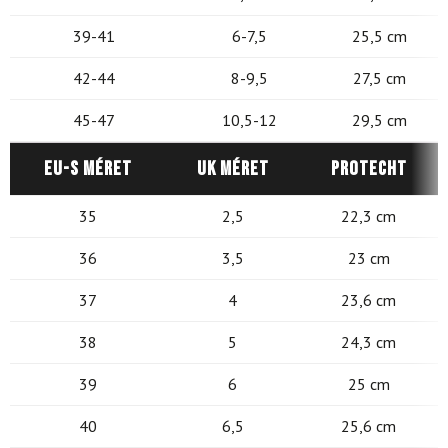
39-41
6-7,5
25,5 cm
42-44
8-9,5
27,5 cm
45-47
10,5-12
29,5 cm
EU-s méret
UK méret
Protecht
35
2,5
22,3 cm
36
3,5
23 cm
37
4
23,6 cm
38
5
24,3 cm
39
6
25 cm
40
6,5
25,6 cm