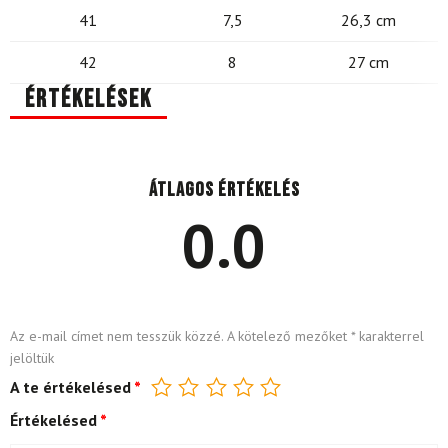
41
7,5
26,3 cm
42
8
27 cm
Értékelések
Átlagos értékelés
0.0
Az e-mail címet nem tesszük közzé.
A kötelező mezőket
*
karakterrel
jelöltük
A te értékelésed
*
Értékelésed
*