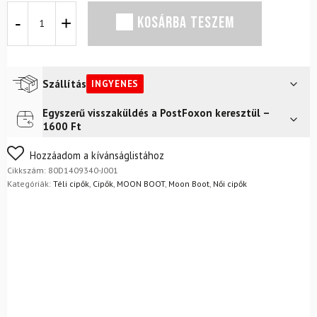
Hótaposó
KOSÁRBA TESZEM
MOON
BOOT
Icon
Low
Nylon
Szállítás
INGYENES
Pink
mennyiség
Egyszerű visszaküldés a PostFoxon keresztül –
Futár a címre
Ingyenes
1600 Ft
FoxPost
Ingyenes
Nem biztos a választásában? Semmi gond – a terméket
Hozzáadom a kívánságlistához
egyszerűen visszaküldheti 14 napon belül, indoklás nélkül.
Cikkszám:
80D1409340-J001
Mik a visszaküldés feltételei?
Kategóriák:
Téli cipők
,
Cipők
,
MOON BOOT
,
Moon Boot
,
Női cipők