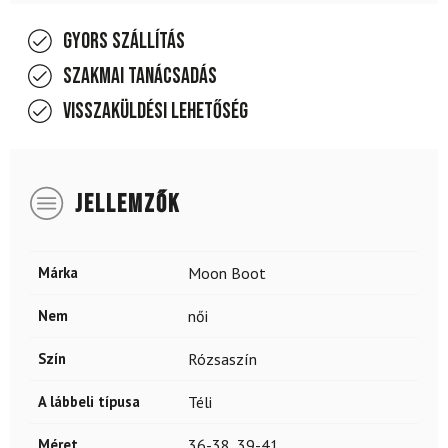
Gyors szállítás
Szakmai tanácsadás
Visszaküldési lehetőség
JELLEMZŐK
Márka
Moon Boot
Nem
női
Szín
Rózsaszín
A lábbeli típusa
Téli
Méret
36-38
,
39-41