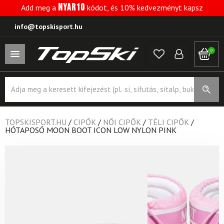
NYAR10
Add meg a
kódot, és 10% kedvezményt kapsz
info@topskisport.hu
0
Products
search
TOPSKISPORT.HU
/
CIPŐK
/
NŐI CIPŐK
/
TÉLI CIPŐK
/
HÓTAPOSÓ MOON BOOT ICON LOW NYLON PINK