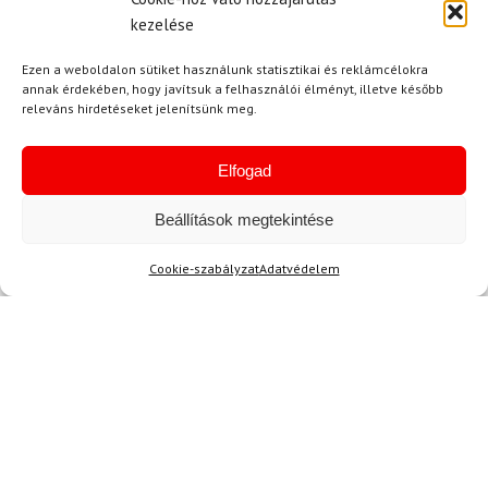
kezelése
Ezen a weboldalon sütiket használunk statisztikai és reklámcélokra
annak érdekében, hogy javítsuk a felhasználói élményt, illetve később
releváns hirdetéseket jelenítsünk meg.
Elfogad
Beállítások megtekintése
41
SALEWA
Cookie-szabályzat
Adatvédelem
Túracipő SALEWA Wildfire
2 GTX W Fekete
74 100 Ft
66 280 Ft
Raktáron