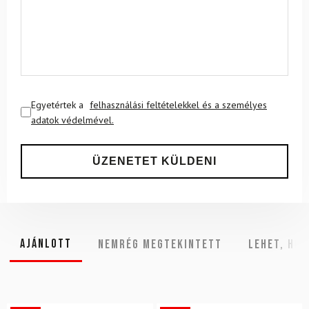
Egyetértek a
felhasználási feltételekkel és a személyes
adatok védelmével.
Ajánlott
NEMRÉG MEGTEKINTETT
Lehet, hog