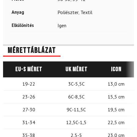
Anyag
Poliészter
,
Textil
Elkülönítés
Igen
Mérettáblázat
EU-s méret
UK méret
Icon
19-22
3C-5,5C
13,0 cm
23-26
6C-8,5C
15,5 cm
27-30
9C-11,5C
19,5 cm
31-34
12,5C-1,5
22,5 cm
35-38
2,5-5
23,0 cm