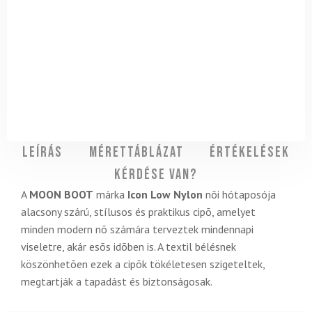
Leírás
Mérettáblázat
Értékelések
Kérdése van?
A
MOON BOOT
márka
Icon Low Nylon
nõi hótaposója
alacsony szárú, stílusos és praktikus cipõ, amelyet
minden modern nõ számára terveztek mindennapi
viseletre, akár esõs idõben is. A textil bélésnek
köszönhetõen ezek a cipõk tökéletesen szigeteltek,
megtartják a tapadást és biztonságosak.