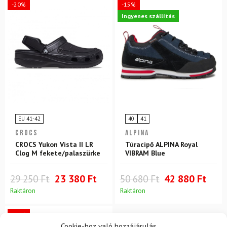
-20%
-15%
Ingyenes szállítás
EU 41-42
40
41
CROCS
ALPINA
CROCS Yukon Vista II LR
Túracipő ALPINA Royal
Clog M fekete/palaszürke
VIBRAM Blue
29 250 Ft
23 380 Ft
50 680 Ft
42 880 Ft
Raktáron
Raktáron
-11%
Cookie-hoz való hozzájárulás
Ingyenes szállítás