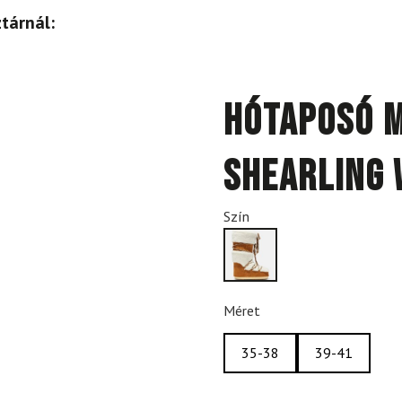
tárnál:
Hótaposó M
Shearling 
Szín
Méret
35-38
39-41