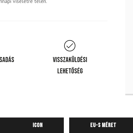
nnapi viseletre télen.
csadás
Visszaküldési
lehetőség
Icon
EU-s méret