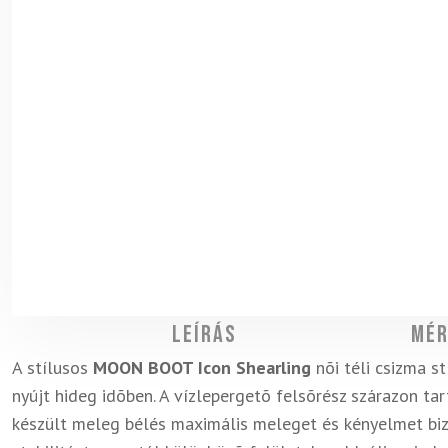
Leírás
Mér
A stílusos
MOON BOOT Icon Shearling
nõi téli csizma 
nyújt hideg idõben. A vízlepergetõ felsõrész szárazon tart
készült meleg bélés maximális meleget és kényelmet biz