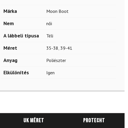
Márka
Moon Boot
Nem
női
A lábbeli típusa
Téli
Méret
35-38
,
39-41
Anyag
Poliészter
Elkülönítés
Igen
UK méret
Protecht