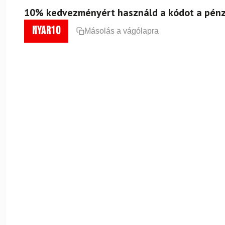
10% kedvezményért használd a kódot a pénz
nyar10
Másolás a vágólapra