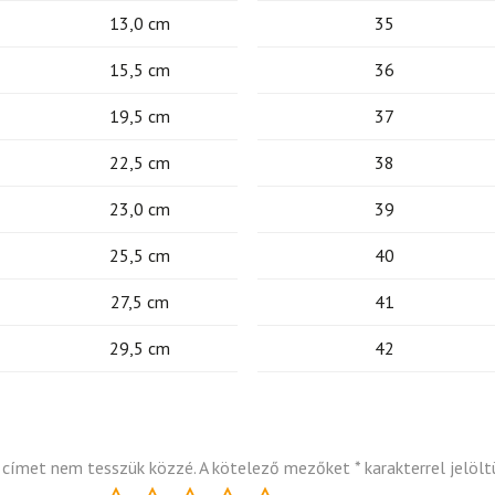
13,0 cm
35
15,5 cm
36
19,5 cm
37
22,5 cm
38
23,0 cm
39
25,5 cm
40
27,5 cm
41
29,5 cm
42
 címet nem tesszük közzé.
A kötelező mezőket
*
karakterrel jelölt