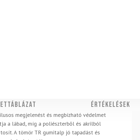
ettáblázat
Értékelések
stílusos megjelenést és megbízható védelmet
ja a lábad, míg a poliészterbõl és akrilból
tosít. A tömör TR gumitalp jó tapadást és