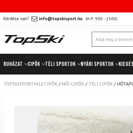
Kérdése van?
info@topskisport.hu
(
H-P: 9:00 - 15:00
)
Products
search
RUHÁZAT
Cipők
TÉLI SPORTOK
NYÁRI SPORTOK
KIEGÉ
TOPSKISPORT.HU
/
CIPŐK
/
NŐI CIPŐK
/
TÉLI CIPŐK
/
HÓTAPO