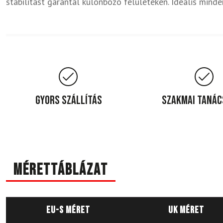
stabilitást garantál különbözõ felületeken. Ideális minde
Gyors szállítás
Szakmai taná
Mérettáblázat
EU-s méret
UK méret