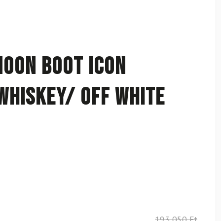
OON BOOT Icon
Whiskey/ Off White
193 050
Ft