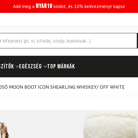
NYAR10
Add meg a
kódot, és 10% kedvezményt kapsz
SZÍTŐK
EGÉSZSÉG
Top márkák
SÓ MOON BOOT ICON SHEARLING WHISKEY/ OFF WHITE