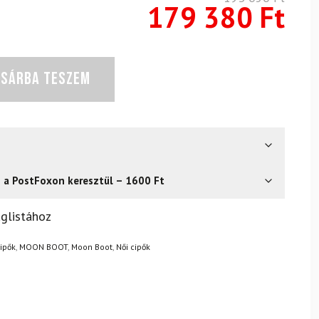
179 380
Ft
OSÁRBA TESZEM
s a PostFoxon keresztül – 1600 Ft
? Semmi gond – a terméket egyszerűen visszaküldheti 14
glistához
.
Mik a visszaküldés feltételei?
ipők
,
MOON BOOT
,
Moon Boot
,
Női cipők