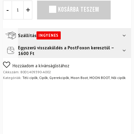
Hótaposó
KOSÁRBA TESZEM
MOON
BOOT
Low
Faux
Fur
Szállítás
INGYENES
White
mennyiség
Egyszerű visszaküldés a PostFoxon keresztül –
Futár a címre
Ingyenes
1600 Ft
FoxPost
Ingyenes
Nem biztos a választásában? Semmi gond – a terméket
Hozzáadom a kívánságlistához
egyszerűen visszaküldheti 14 napon belül, indoklás nélkül.
Cikkszám:
80D1409390-A002
Mik a visszaküldés feltételei?
Kategóriák:
Téli cipők
,
Cipők
,
Gyerekcipők
,
Moon Boot
,
MOON BOOT
,
Női cipők