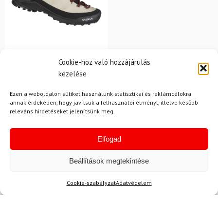
36.5
38.5
40.5
Cookie-hoz való hozzájárulás
SALEWA
kezelése
Túracipő SALEWA Wildfire
Leather GTX W
Ezen a weboldalon sütiket használunk statisztikai és reklámcélokra
Oatmeal/Fekete
annak érdekében, hogy javítsuk a felhasználói élményt, illetve később
releváns hirdetéseket jelenítsünk meg.
70 200 Ft
62 380 Ft
Raktáron
Elfogad
Beállítások megtekintése
Cookie-szabályzat
Adatvédelem