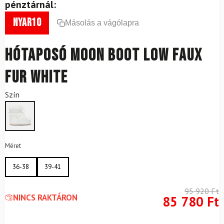
pénztárnál:
nyar10
Másolás a vágólapra
Hótaposó MOON BOOT Low Faux
Fur White
Szín
Méret
36-38
39-41
95 920
Ft
NINCS RAKTÁRON
85 780
Ft