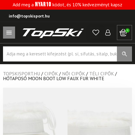
NYAR10
Add meg a
kódot, és 10% kedvezményt kapsz
info@topskisport.hu
0
Products
search
TOPSKISPORT.HU
/
CIPŐK
/
NŐI CIPŐK
/
TÉLI CIPŐK
/
HÓTAPOSÓ MOON BOOT LOW FAUX FUR WHITE