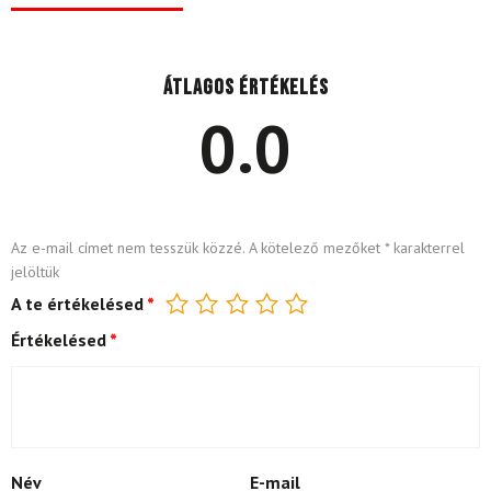
Átlagos értékelés
0.0
Az e-mail címet nem tesszük közzé.
A kötelező mezőket
*
karakterrel
jelöltük
A te értékelésed
*
Értékelésed
*
Név
E-mail