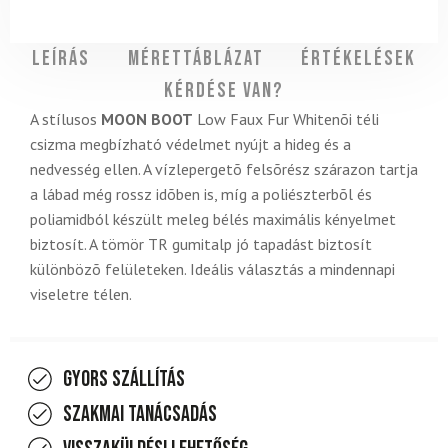
Leírás
Mérettáblázat
Értékelések
Kérdése van?
A stílusos
MOON BOOT
Low Faux Fur Whitenõi téli
csizma megbízható védelmet nyújt a hideg és a
nedvesség ellen. A vízlepergetõ felsõrész szárazon tartja
a lábad még rossz idõben is, míg a poliészterbõl és
poliamidból készült meleg bélés maximális kényelmet
biztosít. A tömör TR gumitalp jó tapadást biztosít
különbözõ felületeken. Ideális választás a mindennapi
viseletre télen.
Gyors szállítás
Szakmai tanácsadás