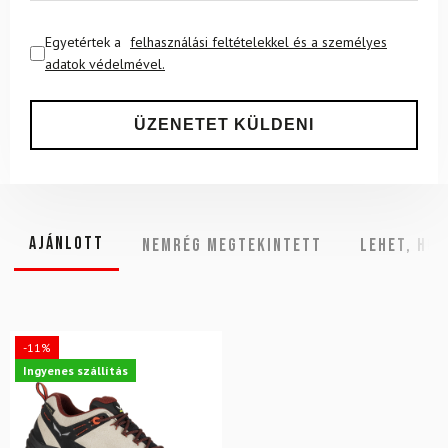
Egyetértek a
felhasználási feltételekkel és a személyes
adatok védelmével.
Ajánlott
NEMRÉG MEGTEKINTETT
Lehet, hog
-11%
Ingyenes szállítás