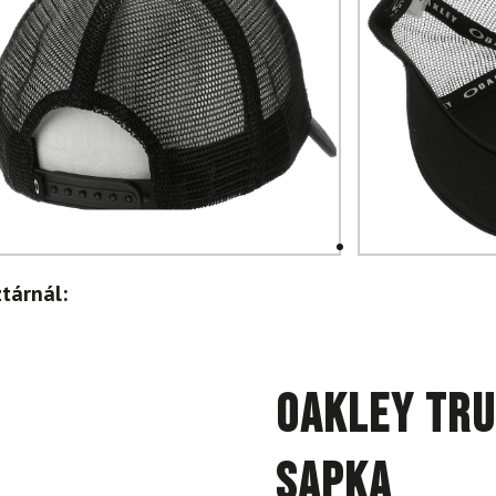
tárnál:
OAKLEY Tru
sapka