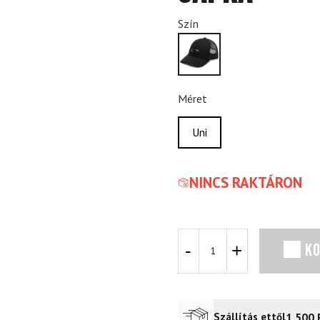
Szín
Méret
Uni
NINCS RAKTÁRON
OAKLEY
K
Trucker
Ellipse
fekete
sapka
mennyiség
1 500
Szállítás ettől