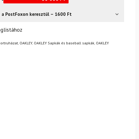
s a PostFoxon keresztül – 1600 Ft
? Semmi gond – a terméket egyszerűen visszaküldheti 14
glistához
.
Mik a visszaküldés feltételei?
portruházat
,
OAKLEY
,
OAKLEY Sapkák és baseball sapkák
,
OAKLEY