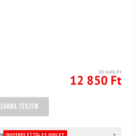
15 600
Ft
12 850
Ft
OSÁRBA TESZEM
Ft
35 000
FT
INGYENES ETTŐL