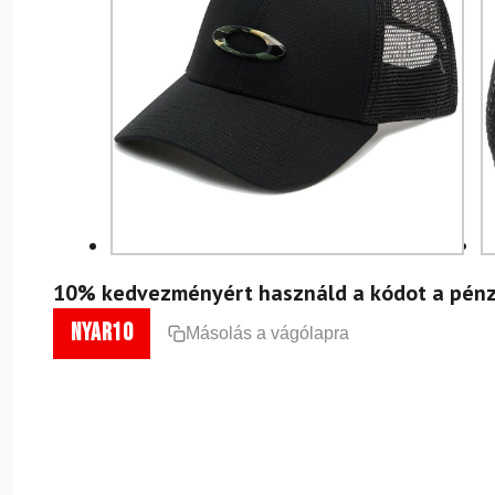
10% kedvezményért használd a kódot a pénz
nyar10
Másolás a vágólapra