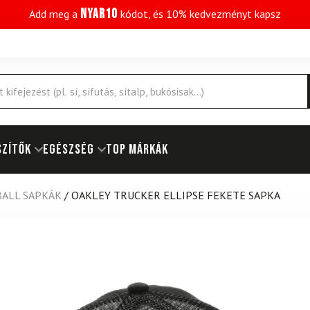
NYAR10
Add meg a
kódot, és 10% kedvezményt kapsz
SZÍTŐK
EGÉSZSÉG
Top márkák
BALL SAPKÁK
/
OAKLEY TRUCKER ELLIPSE FEKETE SAPKA