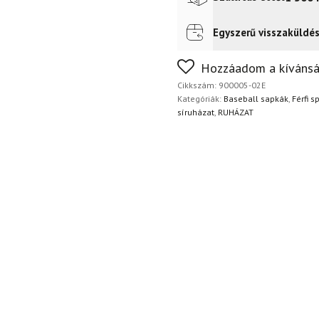
Egyszerű visszaküldé
Futár a címre
2 400
Ft
FoxPost
1 500
Ft
Nem biztos a választásában
Hozzáadom a kívánsá
napon belül, indoklás nélkül
Cikkszám:
900005-02E
Kategóriák:
Baseball sapkák
,
Férfi s
síruházat
,
RUHÁZAT