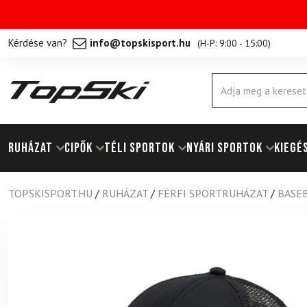
Kérdése van?
info@topskisport.hu
(
H-P: 9:00 - 15:00
)
Products
search
RUHÁZAT
Cipők
TÉLI SPORTOK
NYÁRI SPORTOK
KIEGÉ
TOPSKISPORT.HU
/
RUHÁZAT
/
FÉRFI SPORTRUHÁZAT
/
BASE