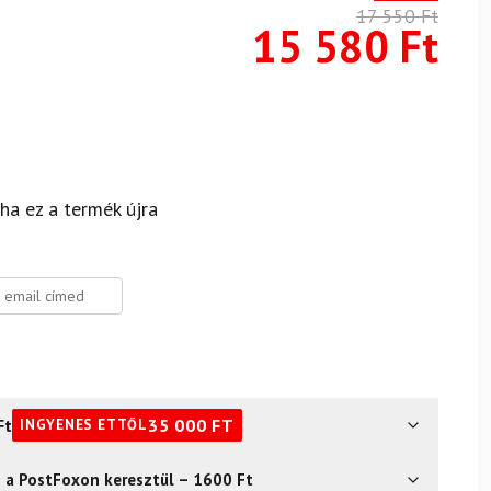
17 550
Ft
15 580
Ft
 ha ez a termék újra
Ft
35 000
FT
INGYENES ETTŐL
s a PostFoxon keresztül – 1600 Ft