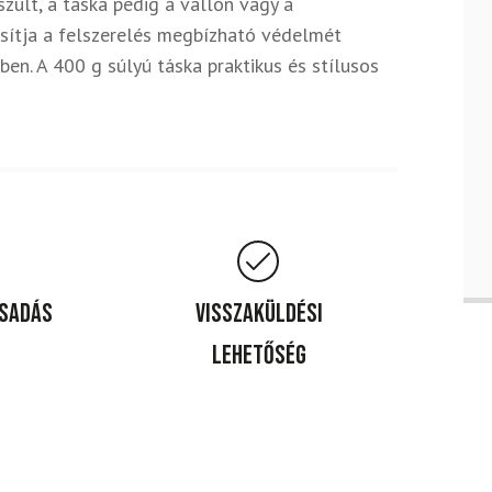
zült, a táska pedig a vállon vagy a
osítja a felszerelés megbízható védelmét
ben. A 400 g súlyú táska praktikus és stílusos
csadás
Visszaküldési
lehetőség