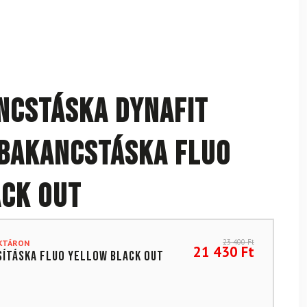
ancstáska DYNAFIT
 bakancstáska Fluo
ck Out
23 400
Ft
AKTÁRON
21 430
Ft
sításka Fluo Yellow Black Out