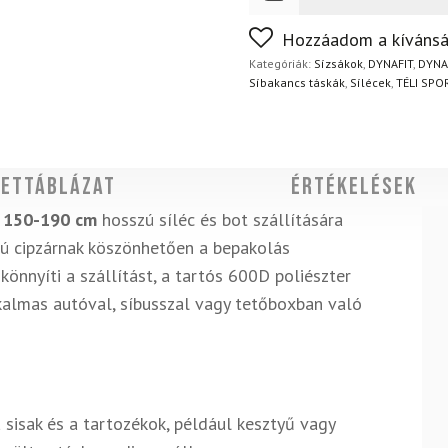
FoxPost
1 500
Ft
Nem biztos a választásában
Hozzáadom a kívánsá
napon belül, indoklás nélkül
Kategóriák:
Sízsákok
,
DYNAFIT
,
DYNAF
Síbakancs táskák
,
Sílécek
,
TÉLI SPO
ettáblázat
Értékelések
r
150-190 cm
hosszú síléc és bot szállítására
szú cipzárnak köszönhetően a bepakolás
önnyíti a szállítást, a tartós 600D poliészter
lkalmas autóval, síbusszal vagy tetőboxban való
 sisak és a tartozékok, például kesztyű vagy