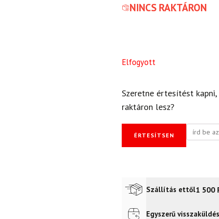
NINCS RAKTÁRON
Elfogyott
Szeretne értesítést kapni,
raktáron lesz?
ÉRTESÍTSEN
1 500
Szállítás ettől
Egyszerű visszaküldé
Futár a címre
2 400
Ft