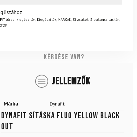
? Semmi gond – a terméket egyszerűen visszaküldheti 14
glistához
.
Mik a visszaküldés feltételei?
IT túrasí kiegészítők
,
Kiegészítők
,
MÁRKÁK
,
Sí zsákok
,
Síbakancs táskák
,
RTOK
Kérdése van?
JELLEMZŐK
Márka
Dynafit
DYNAFIT sításka Fluo Yellow Black
Out