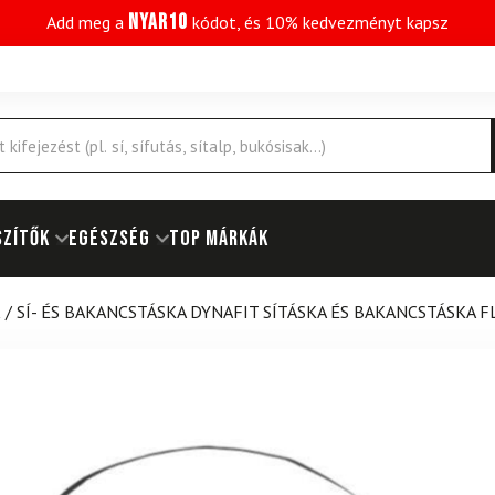
NYAR10
Add meg a
kódot, és 10% kedvezményt kapsz
SZÍTŐK
EGÉSZSÉG
Top márkák
K
/
SÍ- ÉS BAKANCSTÁSKA DYNAFIT SÍTÁSKA ÉS BAKANCSTÁSKA 