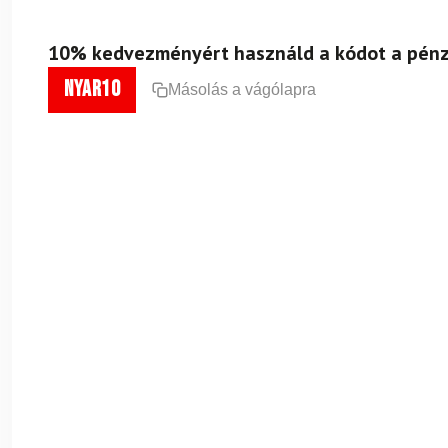
10% kedvezményért használd a kódot a pénz
nyar10
Másolás a vágólapra