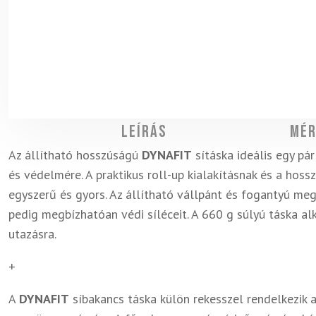
Leírás
Mér
Az állítható hosszúságú
DYNAFIT
sításka ideális egy pá
és védelmére. A praktikus roll-up kialakításnak és a hos
egyszerű és gyors. Az állítható vállpánt és fogantyú megk
pedig megbízhatóan védi síléceit. A 660 g súlyú táska a
utazásra.
+
A
DYNAFIT
síbakancs táska külön rekesszel rendelkezik a