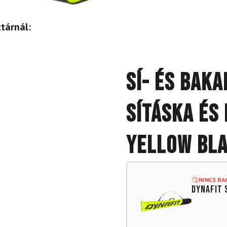
tárnál:
Sí- és bak
sításka és
Yellow Bla
NINCS R
DYNAFIT 