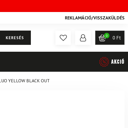
REKLAMÁCIÓ
/
VISSZAKÜLDÉS
0
0
Ft
KERESÉS
AKCIÓ
FLUO YELLOW BLACK OUT