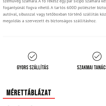
szemüveg számára. A fő rekesz egy pár sícipő számára kés
fogantyúnál fogva vihető. A tartós 600D poliészter bizt
autóval, síbusszal vagy tetőboxban történő szállítás köz
megoldás a szervezett és biztonságos szállításhoz.
Gyors szállítás
Szakmai taná
Mérettáblázat