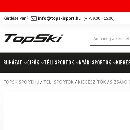
Kérdése van?
info@topskisport.hu
(
H-P: 9:00 - 15:00
)
Products
search
RUHÁZAT
Cipők
TÉLI SPORTOK
NYÁRI SPORTOK
KIEGÉ
TOPSKISPORT.HU
/
TÉLI SPORTOK
/
KIEGÉSZÍTŐK
/
SÍZSÁKO