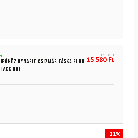
17 550
Ft
N
15 580
Ft
cipőhöz DYNAFIT Csizmás táska Fluo
lack Out
-11%