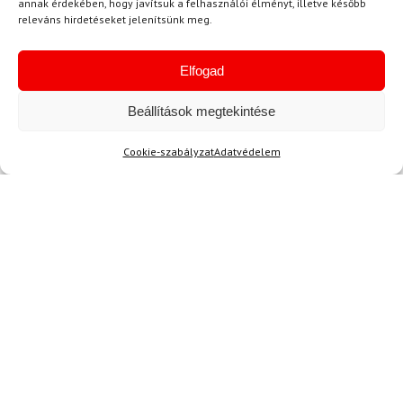
annak érdekében, hogy javítsuk a felhasználói élményt, illetve később
releváns hirdetéseket jelenítsünk meg.
37 050 Ft
31 180 Ft
Raktáron
Elfogad
Beállítások megtekintése
Cookie-szabályzat
Adatvédelem
Hírek
Aktuális hírek megtekintése