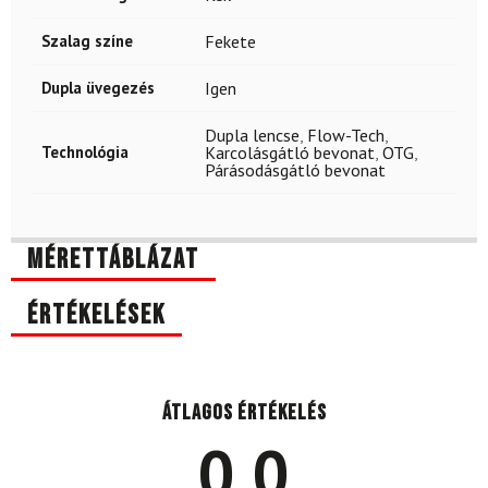
Szalag színe
Fekete
Dupla üvegezés
Igen
Dupla lencse
,
Flow-Tech
,
Technológia
Karcolásgátló bevonat
,
OTG
,
Párásodásgátló bevonat
Mérettáblázat
Értékelések
Átlagos értékelés
0.0