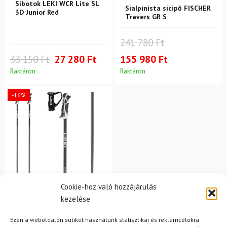
Síbotok LEKI WCR Lite SL
Síalpinista sícipő FISCHER
3D Junior Red
Travers GR S
241 780 Ft
33 150 Ft
27 280 Ft
155 980 Ft
Raktáron
Raktáron
-16%
Cookie-hoz való hozzájárulás
kezelése
LEKI
Síbotok LEKI Bold Lite S
Ezen a weboldalon sütiket használunk statisztikai és reklámcélokra