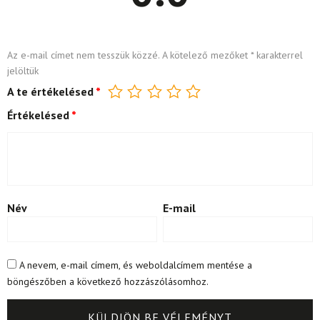
Az e-mail címet nem tesszük közzé.
A kötelező mezőket
*
karakterrel
jelöltük
A te értékelésed
*
Értékelésed
*
Név
E-mail
A nevem, e-mail címem, és weboldalcímem mentése a
böngészőben a következő hozzászólásomhoz.