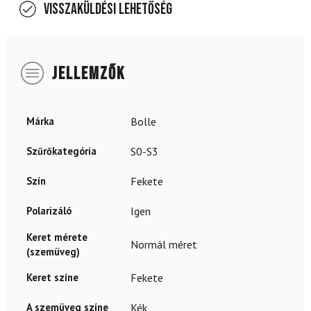
Visszaküldési lehetőség
JELLEMZŐK
Márka
Bolle
Szűrőkategória
S0-S3
Szín
Fekete
Polarizáló
Igen
Keret mérete
Normál méret
(szemüveg)
Keret színe
Fekete
A szemüveg színe
Kék