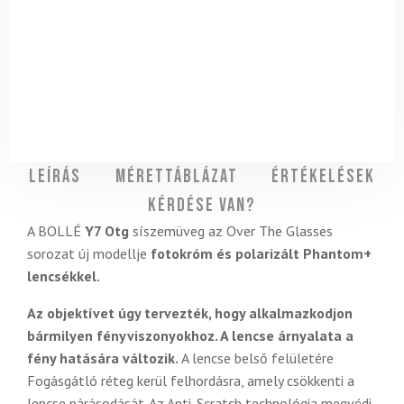
Leírás
Mérettáblázat
Értékelések
Kérdése van?
A BOLLÉ
Y7 Otg
síszemüveg az Over The Glasses
sorozat új modellje
fotokróm és polarizált Phantom+
lencsékkel.
Az objektívet úgy tervezték, hogy alkalmazkodjon
bármilyen fényviszonyokhoz. A lencse árnyalata a
fény hatására változik.
A lencse belső felületére
Fogásgátló réteg kerül felhordásra, amely csökkenti a
lencse párásodását. Az Anti-Scratch technológia megvédi