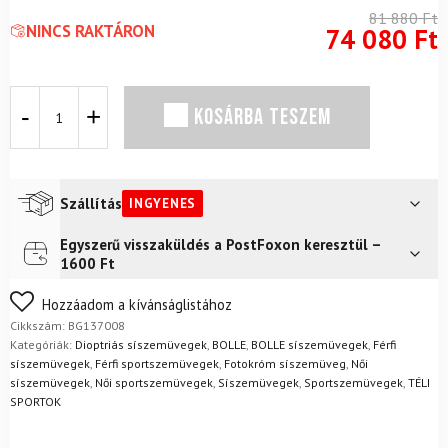
81 880
Ft
NINCS RAKTÁRON
74 080
Ft
Fotokróm
KOSÁRBA TESZEM
síszemüveg
BOLLÉ
Y7
Otg
Black
Szállítás
INGYENES
Matte-
Phantom
Egyszerű visszaküldés a PostFoxon keresztül –
Futár a címre
Ingyenes
mennyiség
1600 Ft
FoxPost
Ingyenes
Nem biztos a választásában? Semmi gond – a terméket
Hozzáadom a kívánságlistához
egyszerűen visszaküldheti 14 napon belül, indoklás nélkül.
Cikkszám:
BG137008
Mik a visszaküldés feltételei?
Kategóriák:
Dioptriás síszemüvegek
,
BOLLE
,
BOLLE síszemüvegek
,
Férfi
síszemüvegek
,
Férfi sportszemüvegek
,
Fotokróm síszemüveg
,
Női
síszemüvegek
,
Női sportszemüvegek
,
Síszemüvegek
,
Sportszemüvegek
,
TÉLI
SPORTOK