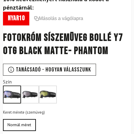
pénztárnál:
nyar10
Másolás a vágólapra
Fotokróm síszemüveg BOLLÉ Y7
Otg Black Matte- Phantom
Tanácsadó - Hogyan válasszunk
Szín
Keret mérete (szemüveg)
Normál méret