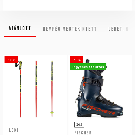
Ajánlott
NEMRÉG MEGTEKINTETT
Lehet, hog
-18%
-35%
Ingyenes szállítás
26.5
LEKI
FISCHER