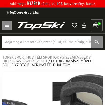
NYAR10
Add meg a
kódot, és 10% kedvezményt kapsz
info@topskisport.hu
0
Products
search
TOPSKISPORT.HU
/
TÉLI SPORTOK
/
SÍSZEMÜVEGEK
/
DIOPTRIÁS SÍSZEMÜVEGEK
/
FOTOKRÓM SÍSZEMÜVEG
BOLLÉ Y7 OTG BLACK MATTE- PHANTOM