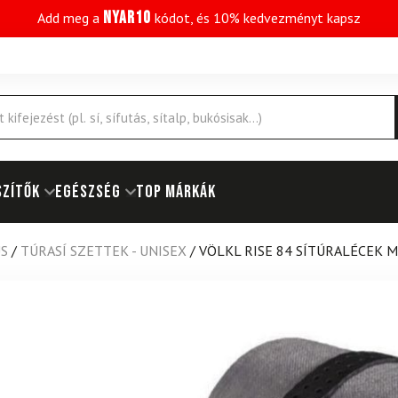
NYAR10
Add meg a
kódot, és 10% kedvezményt kapsz
SZÍTŐK
EGÉSZSÉG
Top márkák
US
/
TÚRASÍ SZETTEK - UNISEX
/
VÖLKL RISE 84 SÍTÚRALÉCEK 