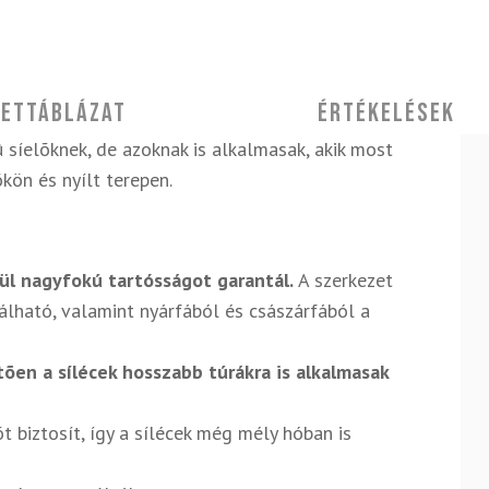
ettáblázat
Értékelések
 síelõknek, de azoknak is alkalmasak, akik most
õkön és nyílt terepen.
ül nagyfokú tartósságot garantál.
A szerkezet
lálható, valamint nyárfából és császárfából a
en a sílécek hosszabb túrákra is alkalmasak
t biztosít, így a sílécek még mély hóban is