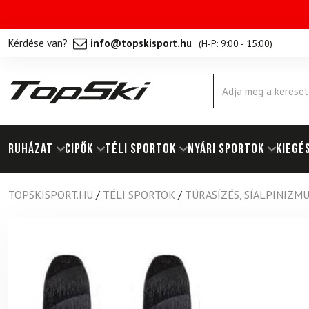
Kérdése van?
info@topskisport.hu
(
H-P: 9:00 - 15:00
)
Products
search
RUHÁZAT
Cipők
TÉLI SPORTOK
NYÁRI SPORTOK
KIEGÉ
TOPSKISPORT.HU
/
TÉLI SPORTOK
/
TÚRASÍZÉS, SÍALPINIZM