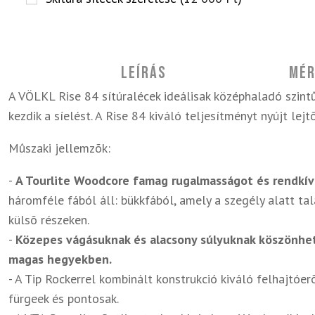
Leírás
Mér
A VÖLKL Rise 84 sítúralécek ideálisak középhaladó szintû
kezdik a síelést. A Rise 84 kiváló teljesítményt nyújt lejt
Mûszaki jellemzõk:
-
A Tourlite Woodcore famag rugalmasságot és rendkív
háromféle fából áll: bükkfából, amely a szegély alatt ta
külsõ részeken.
-
Közepes vágásuknak és alacsony súlyuknak köszönhetõ
magas hegyekben.
- A Tip Rockerrel kombinált konstrukció kiváló felhajtóerõ
fürgeek és pontosak.