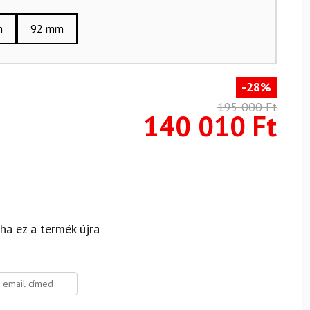
m
92 mm
-28%
195 000
Ft
140 010
Ft
 ha ez a termék újra