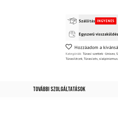
Szállítás
INGYENES
Egyszerű visszaküldé
Futár a címre
Ingyenes
Nem biztos a választásában
Hozzáadom a kívánsá
napon belül, indoklás nélkül
Kategóriák:
Túrasí szettek - Unisex
,
S
Túrasílécek
,
Túrasízés, síalpinizmus
További szolgáltatások