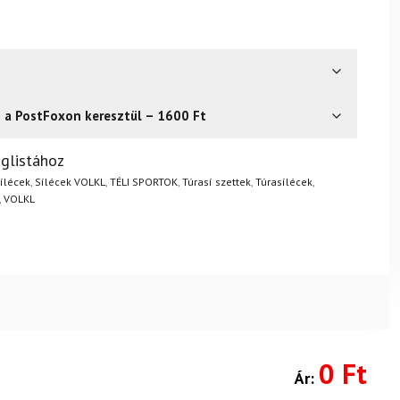
s a PostFoxon keresztül – 1600 Ft
? Semmi gond – a terméket egyszerűen visszaküldheti 14
glistához
.
Mik a visszaküldés feltételei?
ílécek
,
Sílécek VOLKL
,
TÉLI SPORTOK
,
Túrasí szettek
,
Túrasílécek
,
,
VOLKL
0 Ft
Ár: