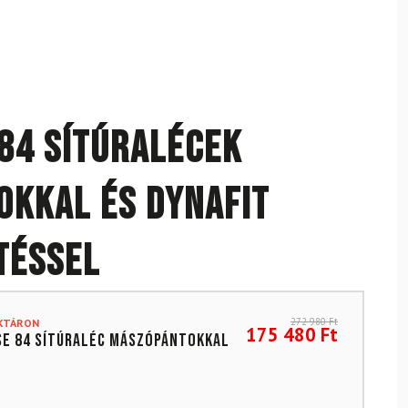
 84 sítúralécek
kkal és DYNAFIT
téssel
272 980
Ft
AKTÁRON
175 480
Ft
se 84 sítúraléc mászópántokkal