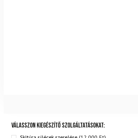
Válasszon kiegészítő szolgáltatásokat:
Skitúra sílécek szerelése (
12 000
Ft
)