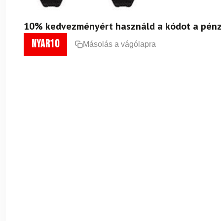
10% kedvezményért használd a kódot a pénz
nyar10
Másolás a vágólapra