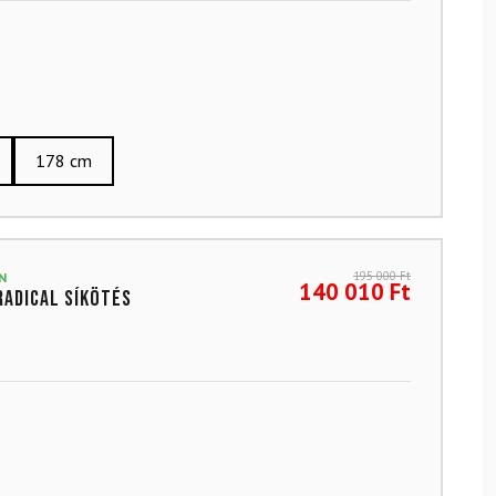
178 cm
195 000
Ft
N
140 010
Ft
Radical síkötés