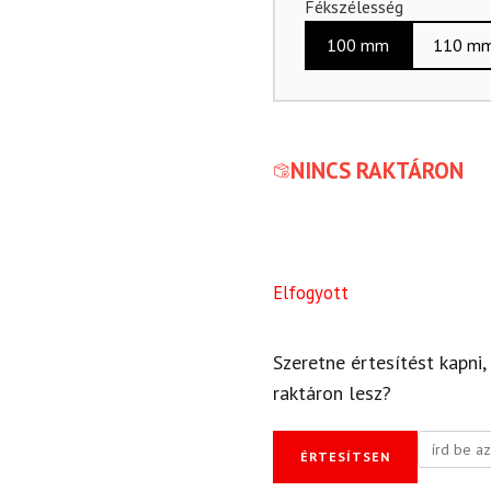
Fékszélesség
100 mm
110 m
NINCS RAKTÁRON
Elfogyott
Szeretne értesítést kapni,
raktáron lesz?
ÉRTESÍTSEN