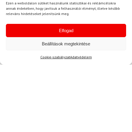
Ezen a weboldalon sütiket használunk statisztikai és reklámcélokra
annak érdekében, hogy javítsuk a felhasználói élményt, illetve később
Nem található termék.
releváns hirdetéseket jelenítsünk meg.
Elfogad
Beállítások megtekintése
Cookie-szabályzat
Adatvédelem
Hírek
Aktuális hírek megtekintése