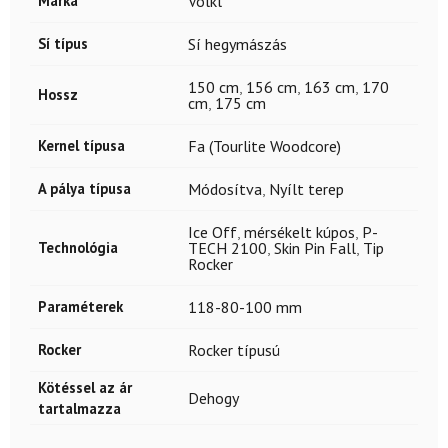
Márka
Völkl
Sí típus
Sí hegymászás
150 cm
,
156 cm
,
163 cm
,
170
Hossz
cm
,
175 cm
Kernel típusa
Fa (Tourlite Woodcore)
A pálya típusa
Módosítva
,
Nyílt terep
Ice Off
,
mérsékelt kúpos
,
P-
Technológia
TECH 2100
,
Skin Pin Fall
,
Tip
Rocker
Paraméterek
118-80-100 mm
Rocker
Rocker típusú
Kötéssel az ár
Dehogy
tartalmazza