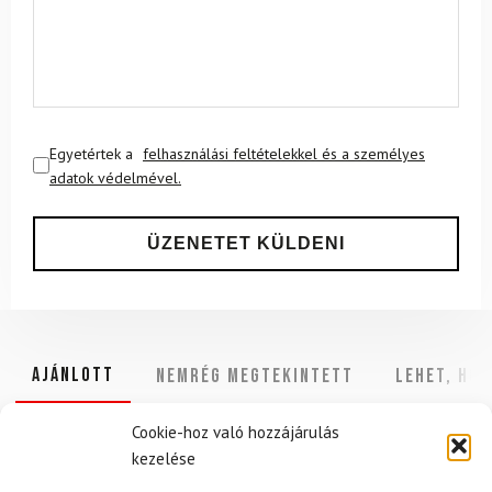
Egyetértek a
felhasználási feltételekkel és a személyes
adatok védelmével.
Ajánlott
NEMRÉG MEGTEKINTETT
Lehet, hog
Cookie-hoz való hozzájárulás
kezelése