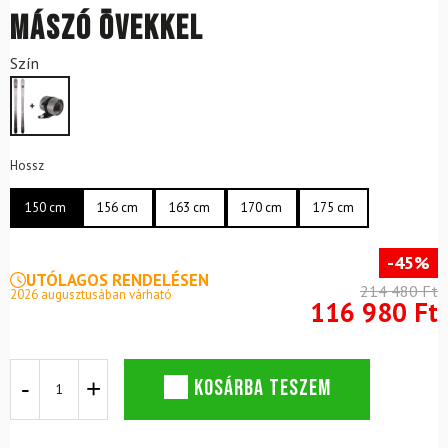
mászó övekkel
Szín
Hossz
150 cm
156 cm
163 cm
170 cm
175 cm
-45%
UTÓLAGOS RENDELÉSEN
214 480 Ft
2026 augusztusában várható
116 980 Ft
Alpesi
KOSÁRBA TESZEM
síléc
VÖLKL
Rise