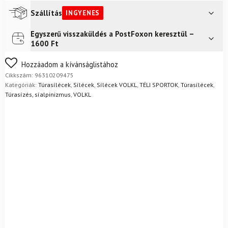
80
Black
Szállítás
INGYENES
mászó
övekkel
Egyszerű visszaküldés a PostFoxon keresztül –
Futár a címre
Ingyenes
mennyiség
1600 Ft
Nem biztos a választásában? Semmi gond – a terméket
Hozzáadom a kívánságlistához
egyszerűen visszaküldheti 14 napon belül, indoklás nélkül.
Cikkszám:
96310209475
Mik a visszaküldés feltételei?
Kategóriák:
Túrasílécek
,
Sílécek
,
Sílécek VOLKL
,
TÉLI SPORTOK
,
Túrasílécek
,
Túrasízés, síalpinizmus
,
VOLKL