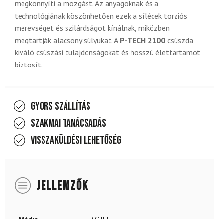
megkönnyíti a mozgást. Az anyagoknak és a
technológiának köszönhetően ezek a sílécek torziós
merevséget és szilárdságot kínálnak, miközben
megtartják alacsony súlyukat. A
P-TECH 2100
csúszda
kiváló csúszási tulajdonságokat és hosszú élettartamot
biztosít.
Gyors szállítás
Szakmai tanácsadás
Visszaküldési lehetőség
JELLEMZŐK