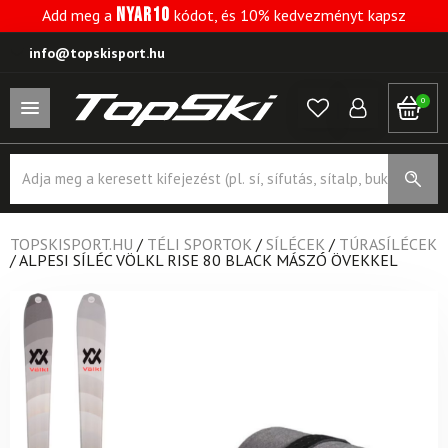
NYAR10
Add meg a
kódot, és 10% kedvezményt kapsz
info@topskisport.hu
0
Products
search
TOPSKISPORT.HU
/
TÉLI SPORTOK
/
SÍLÉCEK
/
TÚRASÍLÉCEK
/
ALPESI SÍLÉC VÖLKL RISE 80 BLACK MÁSZÓ ÖVEKKEL