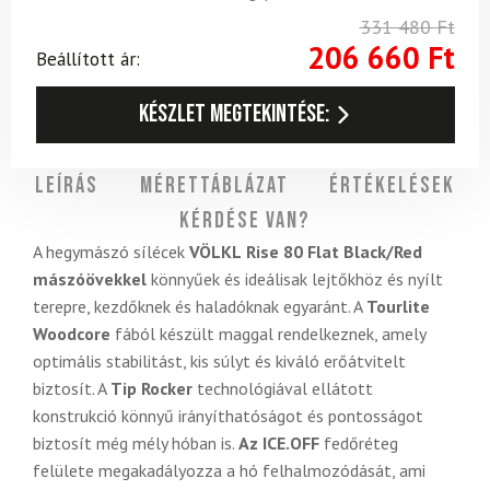
331 480
Ft
206 660
Ft
Beállított ár:
Készlet megtekintése:
Leírás
Mérettáblázat
Értékelések
Kérdése van?
A hegymászó sílécek
VÖLKL
Rise 80 Flat Black/Red
mászóövekkel
könnyűek és ideálisak lejtőkhöz és nyílt
terepre, kezdőknek és haladóknak egyaránt. A
Tourlite
Woodcore
fából készült maggal rendelkeznek, amely
optimális stabilitást, kis súlyt és kiváló erőátvitelt
biztosít. A
Tip Rocker
technológiával ellátott
konstrukció könnyű irányíthatóságot és pontosságot
biztosít még mély hóban is.
Az ICE.OFF
fedőréteg
felülete megakadályozza a hó felhalmozódását, ami