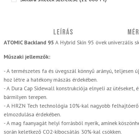
Leírás
Mér
ATOMIC Backland 95
A Hybrid Skin 95 övek univerzális s
Műszaki jellemzők:
- A természetes fa és üvegszál könnyű arányú, teljesen új
hoz létre a hatékony mászás érdekében.
- A Dura Cap Sidewall konstrukciója elnyeli az ütéseket, é
bármilyen terepen.
- A HRZN Tech technológia 10%-kal nagyobb felhajtóerőt 
elmozdulása érdekében.
- A mag faanyagát helyi forrásból nyerik, aminek köszönh
során keletkező CO2-kibocsátás 30%-kal csökken.