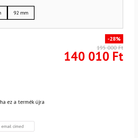
m
92 mm
-28%
195 000
Ft
140 010
Ft
 ha ez a termék újra