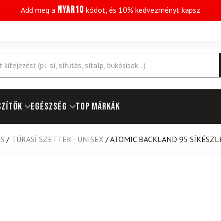
NYAR10
Add meg a
kódot, és 10% kedvezményt kapsz
SZÍTŐK
EGÉSZSÉG
Top márkák
US
/
TÚRASÍ SZETTEK - UNISEX
/
ATOMIC BACKLAND 95 SÍKÉSZLE