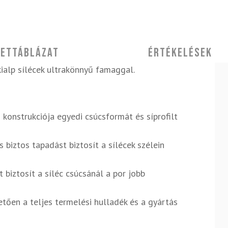
ettáblázat
Értékelések
kialp sílécek ultrakönnyű famaggal.
 konstrukciója egyedi csúcsformát és síprofilt
s biztos tapadást biztosít a sílécek szélein
biztosít a síléc csúcsánál a por jobb
etően a teljes termelési hulladék és a gyártás