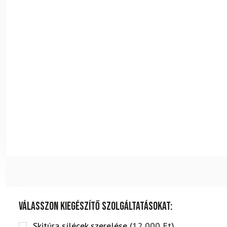
Válasszon kiegészítő szolgáltatásokat:
Skitúra sílécek szerelése (
12 000
Ft
)