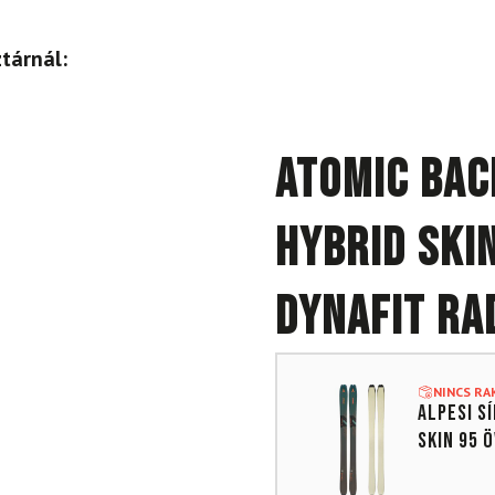
tárnál:
ATOMIC Bac
Hybrid Ski
DYNAFIT Ra
NINCS R
Alpesi s
Skin 95 