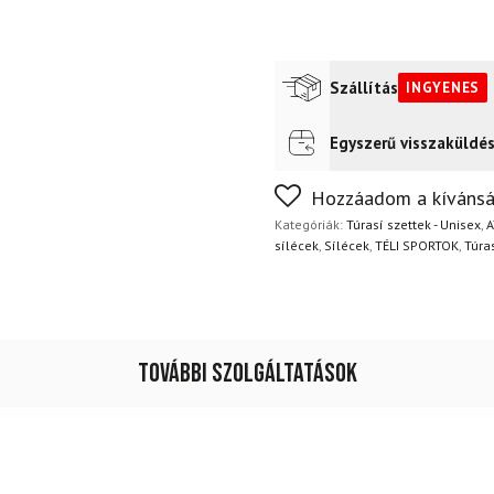
Szállítás
INGYENES
Egyszerű visszaküldé
Futár a címre
Ingyenes
Nem biztos a választásában
Hozzáadom a kívánsá
napon belül, indoklás nélkül
Kategóriák:
Túrasí szettek - Unisex
,
A
sílécek
,
Sílécek
,
TÉLI SPORTOK
,
Túra
További szolgáltatások