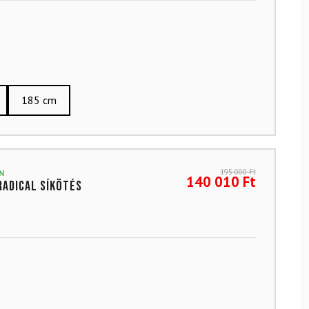
185 cm
195 000
Ft
N
140 010
Ft
Radical síkötés