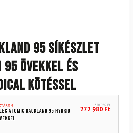
kland 95 síkészlet
n 95 övekkel és
dical kötéssel
350 980
Ft
AKTÁRON
272 980
Ft
íléc ATOMIC Backland 95 Hybrid
övekkel