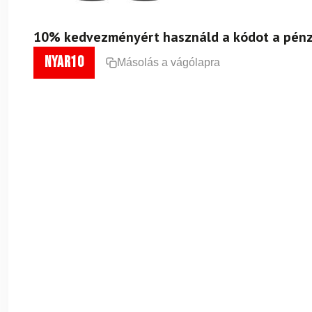
10% kedvezményért használd a kódot a pénz
nyar10
Másolás a vágólapra