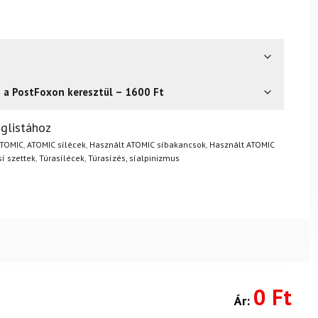
s a PostFoxon keresztül – 1600 Ft
? Semmi gond – a terméket egyszerűen visszaküldheti 14
glistához
.
Mik a visszaküldés feltételei?
TOMIC
,
ATOMIC sílécek
,
Használt ATOMIC síbakancsok
,
Használt ATOMIC
sí szettek
,
Túrasílécek
,
Túrasízés, síalpinizmus
0 Ft
Ár: