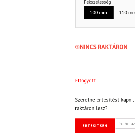
Fékszélesség
100 mm
110 m
NINCS RAKTÁRON
Elfogyott
Szeretne értesítést kapni,
raktáron lesz?
ÉRTESÍTSEN