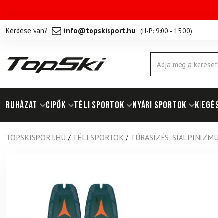
Kérdése van?
info@topskisport.hu
(
H-P: 9:00 - 15:00
)
Products
search
RUHÁZAT
Cipők
TÉLI SPORTOK
NYÁRI SPORTOK
KIEGÉ
TOPSKISPORT.HU
/
TÉLI SPORTOK
/
TÚRASÍZÉS, SÍALPINIZM