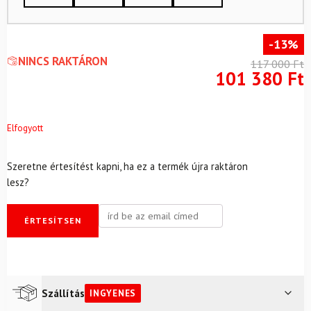
-13%
NINCS RAKTÁRON
117 000
Ft
101 380
Ft
Elfogyott
Szeretne értesítést kapni, ha ez a termék újra raktáron
lesz?
ÉRTESÍTSEN
Szállítás
INGYENES