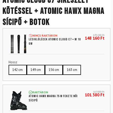
ATOMIC Cloud C7 síkészlet
kötéssel + ATOMIC Hawx Magna
sícipő + botok
179 380
Ft
NINCS RAKTÁRON
148 160
Ft
Lesiklólécek ATOMIC Cloud C7 + M 10
GW
Hossz
142 cm
149 cm
156 cm
163 cm
117 000
Ft
RAKTÁRON
101 380
Ft
ATOMIC Hawx Magna 75 W Fekete női
sícipő