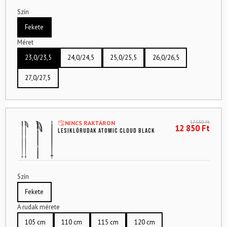
Szín
Fekete
Méret
23,0/23,5
24,0/24,5
25,0/25,5
26,0/26,5
27,0/27,5
17 550
Ft
NINCS RAKTÁRON
12 850
Ft
Lesiklórudak ATOMIC Cloud Black
Szín
Fekete
A rudak mérete
105 cm
110 cm
115 cm
120 cm