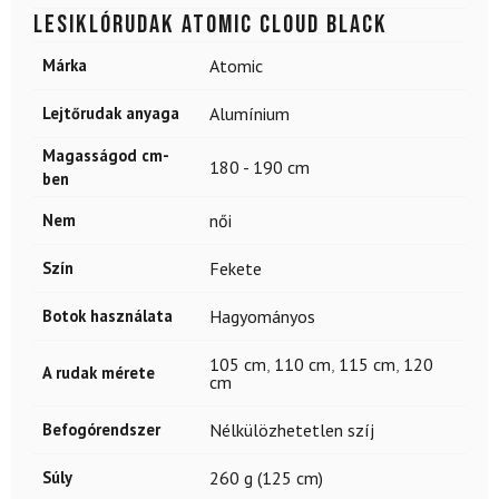
Lesiklórudak ATOMIC Cloud Black
Márka
Atomic
Lejtőrudak anyaga
Alumínium
Magasságod cm-
180 - 190 cm
ben
Nem
női
Szín
Fekete
Botok használata
Hagyományos
105 cm
,
110 cm
,
115 cm
,
120
A rudak mérete
cm
Befogórendszer
Nélkülözhetetlen szíj
Súly
260 g (125 cm)