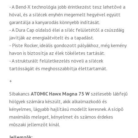
- A Bend-X technológia jobb érintkezést tesz lehetõvé a
hóval, és a sílécek enyhén megemelt hegyével együtt
garantálja a kanyarodás könnyebb indítását.
- A Dura Cap oldalsó élei a síléc felületétõl a csúszdáig
javítják az energiaátvitelt és a tapadást.
- Piste Rocker, ideális gondozott pályákhoz, még kemény
havon is biztosítja az élek tökéletes tartását.
- A strukturált felületkezelés növeli a sílécek
tartósságát és meghosszabbítja élettartamát.
+
Síbakancs
ATOMIC Hawx Magna 75 W
szélesebb lábfejû
hölgyek számára készült, akik alkalmazkodó és
kényelmes, lágyabb hajlítású modellt keresnek. A sícipõ
maximális meleget, kényelmet és számos érdekes
mûszaki jellemzõt kínál.
Jellemzõk: