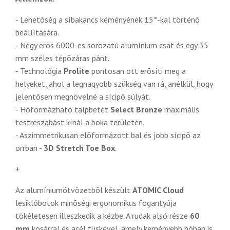
- Lehetõség a síbakancs kéményének 15°-kal történõ
beállítására.
- Négy erõs 6000-es sorozatú alumínium csat és egy 35
mm széles tépõzáras pánt.
- Technológia
Prolite
pontosan ott erõsíti meg a
helyeket, ahol a legnagyobb szükség van rá, anélkül, hogy
jelentõsen megnövelné a sícipõ súlyát.
- Hõformázható talpbetét
Select Bronze
maximális
testreszabást kínál a boka területén.
- Aszimmetrikusan elõformázott bal és jobb sícipõ az
orrban -
3D Stretch Toe Box
.
+
Az alumíniumötvözetbõl készült
ATOMIC Cloud
lesiklóbotok minõségi ergonomikus fogantyúja
tökéletesen illeszkedik a kézbe. A rudak alsó része
60
mm
kosárral és acél tüskével, amely keményebb hóban is