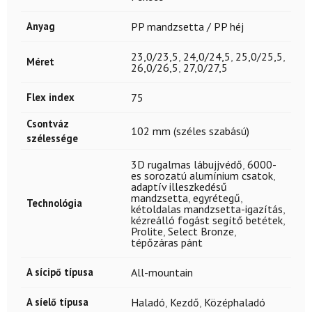
Anyag
PP mandzsetta / PP héj
23,0/23,5
,
24,0/24,5
,
25,0/25,5
,
Méret
26,0/26,5
,
27,0/27,5
Flex index
75
Csontváz
102 mm (széles szabású)
szélessége
3D rugalmas lábujjvédő
,
6000-
es sorozatú alumínium csatok
,
adaptív illeszkedésű
mandzsetta
,
egyrétegű
,
Technológia
kétoldalas mandzsetta-igazítás
,
kézreálló fogást segítő betétek
,
Prolite
,
Select Bronze
,
tépőzáras pánt
A sícipő típusa
All-mountain
A síelő típusa
Haladó
,
Kezdő
,
Középhaladó