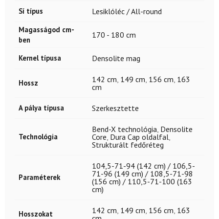
Sí típus
Lesiklóléc / All-round
Magasságod cm-
170 - 180 cm
ben
Kernel típusa
Densolite mag
142 cm
,
149 cm
,
156 cm
,
163
Hossz
cm
A pálya típusa
Szerkesztette
Bend-X technológia
,
Densolite
Technológia
Core
,
Dura Cap oldalfal
,
Strukturált fedőréteg
104,5-71-94 (142 cm) / 106,5-
71-96 (149 cm) / 108,5-71-98
Paraméterek
(156 cm) / 110,5-71-100 (163
cm)
142 cm
,
149 cm
,
156 cm
,
163
Hosszokat
cm