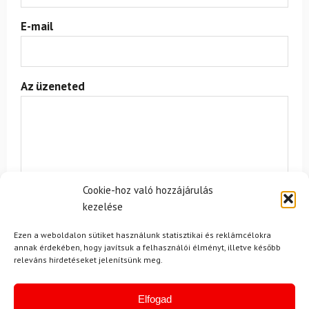
E-mail
Az üzeneted
Cookie-hoz való hozzájárulás
kezelése
Egyetértek a
felhasználási feltételekkel és a személyes
adatok védelmével.
Ezen a weboldalon sütiket használunk statisztikai és reklámcélokra
annak érdekében, hogy javítsuk a felhasználói élményt, illetve később
releváns hirdetéseket jelenítsünk meg.
Elfogad