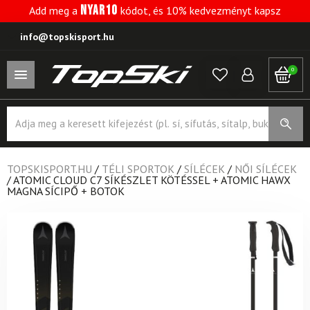
NYAR10
Add meg a
kódot, és 10% kedvezményt kapsz
info@topskisport.hu
0
Products
search
TOPSKISPORT.HU
/
TÉLI SPORTOK
/
SÍLÉCEK
/
NŐI SÍLÉCEK
/
ATOMIC CLOUD C7 SÍKÉSZLET KÖTÉSSEL + ATOMIC HAWX
MAGNA SÍCIPŐ + BOTOK