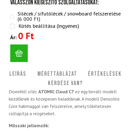
Válasszon kiegészítő szolgáltatásokat:
Sílécek / sífutólécek / snowboard felszerelése
(
6 000
Ft
)
Kötés beállítása (ingyenes)
0 Ft
Ár:
Leírás
Mérettáblázat
Értékelések
Kérdése van?
Downhill síléc
ATOMIC Cloud C7
ez egy bevált modell
kezdõknek és közepesen haladóknak. A modell Densolite
Core habmaggal van felszerelve, amely tökéletesen
csillapítja a rezgéseket.
Mûszaki jellemzõk: