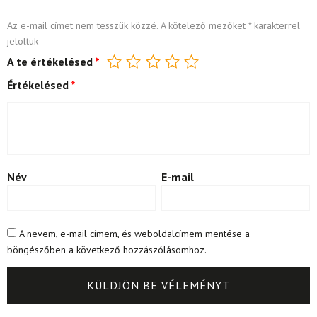
Az e-mail címet nem tesszük közzé.
A kötelező mezőket
*
karakterrel
jelöltük
A te értékelésed
*
Értékelésed
*
Név
E-mail
A nevem, e-mail címem, és weboldalcímem mentése a
böngészőben a következő hozzászólásomhoz.