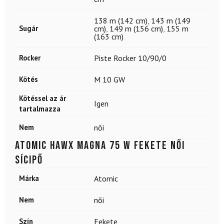
138 m (142 cm)
,
143 m (149
Sugár
cm)
,
149 m (156 cm)
,
155 m
(163 cm)
Rocker
Piste Rocker 10/90/0
Kötés
M 10 GW
Kötéssel az ár
Igen
tartalmazza
Nem
női
ATOMIC Hawx Magna 75 W Fekete női
sícipő
Márka
Atomic
Nem
női
Szín
Fekete