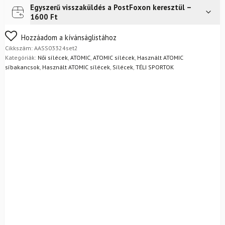
Egyszerű visszaküldés a PostFoxon keresztül –
Futár a címre
Ingyenes
1600 Ft
Nem biztos a választásában? Semmi gond – a terméket
Hozzáadom a kívánságlistához
egyszerűen visszaküldheti 14 napon belül, indoklás nélkül.
Cikkszám:
AASS03324set2
Mik a visszaküldés feltételei?
Kategóriák:
Női sílécek
,
ATOMIC
,
ATOMIC sílécek
,
Használt ATOMIC
síbakancsok
,
Használt ATOMIC sílécek
,
Sílécek
,
TÉLI SPORTOK