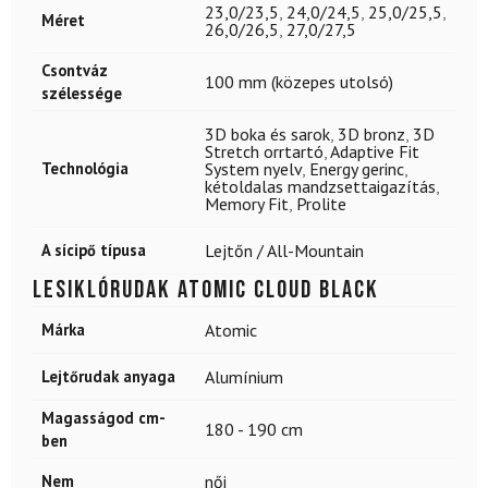
23,0/23,5
,
24,0/24,5
,
25,0/25,5
,
Méret
26,0/26,5
,
27,0/27,5
Csontváz
100 mm (közepes utolsó)
szélessége
3D boka és sarok
,
3D bronz
,
3D
Stretch orrtartó
,
Adaptive Fit
Technológia
System nyelv
,
Energy gerinc
,
kétoldalas mandzsettaigazítás
,
Memory Fit
,
Prolite
A sícipő típusa
Lejtőn / All-Mountain
Lesiklórudak ATOMIC Cloud Black
Márka
Atomic
Lejtőrudak anyaga
Alumínium
Magasságod cm-
180 - 190 cm
ben
Nem
női