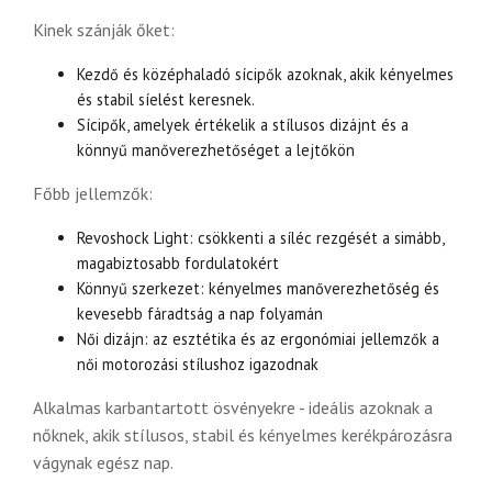
Kinek szánják őket:
Kezdő és középhaladó sícipők azoknak, akik kényelmes
és stabil síelést keresnek.
Sícipők, amelyek értékelik a stílusos dizájnt és a
könnyű manőverezhetőséget a lejtőkön
Főbb jellemzők:
Revoshock Light: csökkenti a síléc rezgését a simább,
magabiztosabb fordulatokért
Könnyű szerkezet: kényelmes manőverezhetőség és
kevesebb fáradtság a nap folyamán
Női dizájn: az esztétika és az ergonómiai jellemzők a
női motorozási stílushoz igazodnak
Alkalmas karbantartott ösvényekre - ideális azoknak a
nőknek, akik stílusos, stabil és kényelmes kerékpározásra
vágynak egész nap.