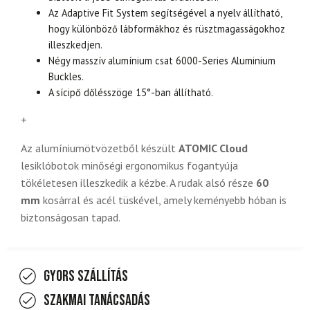
Az Adaptive Fit System segítségével a nyelv állítható,
hogy különböző lábformákhoz és rüsztmagasságokhoz
illeszkedjen.
Négy masszív alumínium csat 6000-Series Aluminium
Buckles.
A sícipő dőlésszöge 15°-ban állítható.
+
Az alumíniumötvözetből készült
ATOMIC Cloud
lesiklóbotok minőségi ergonomikus fogantyúja
tökéletesen illeszkedik a kézbe. A rudak alsó része
60
mm
kosárral és acél tüskével, amely keményebb hóban is
biztonságosan tapad.
Gyors szállítás
Szakmai tanácsadás