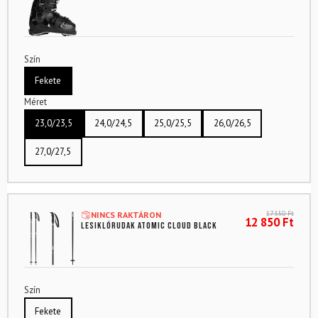
Szín
Fekete
Méret
23,0/23,5
24,0/24,5
25,0/25,5
26,0/26,5
27,0/27,5
17 550
Ft
NINCS RAKTÁRON
12 850
Ft
Lesiklórudak ATOMIC Cloud Black
Szín
Fekete