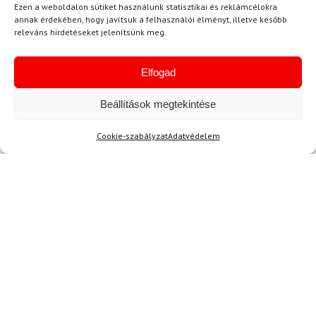
Ezen a weboldalon sütiket használunk statisztikai és reklámcélokra
annak érdekében, hogy javítsuk a felhasználói élményt, illetve később
releváns hirdetéseket jelenítsünk meg.
Egyetértek a
felhasználási feltételekkel és a személyes
Elfogad
adatok védelmével.
Beállítások megtekintése
Cookie-szabályzat
Adatvédelem
Ajánlott
NEMRÉG MEGTEKINTETT
Lehet, hog
-10%
-9%
Ingyenes szállítás
Ingyenes szállítás