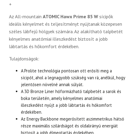
+
Az All-mountain
ATOMIC Hawx Prime 85 W
sícipők
ideális kényelmet és teljesítményt nyújtanak közepesen
széles lábfejű hölgyek számára. Az alakítható talpbetét
kényelmes anatómiai illeszkedést biztosít a jobb
lábtartás és hőkomfort érdekében.
Tulajdonságok:
A Prolite technológia pontosan ott erősíti meg a
sícipőt, ahol a legnagyobb szükség van rá, anélkül, hogy
jelentősen növelné annak súlyát.
A 3D Bronze Liner hőformázható talpbetét a sarok és
boka területén, amely kényelmes anatómiai
illeszkedést nyújt a jobb lábtartás és hőkomfort
érdekében.
Az Energy Backbone megerősített aszimmetrikus hátsó
része maximális szilárdságot és oldalirányú energiát
biztosít a jobb élmegtartás érdekében.