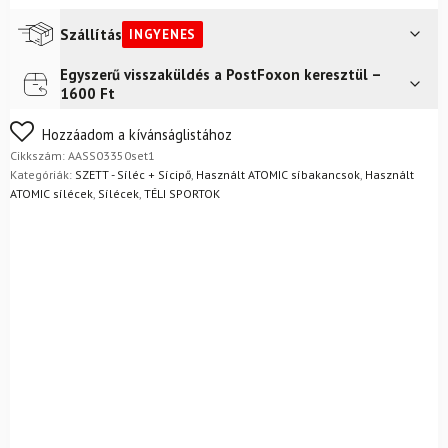
Szállítás
INGYENES
Egyszerű visszaküldés a PostFoxon keresztül –
Futár a címre
Ingyenes
1600 Ft
Nem biztos a választásában? Semmi gond – a terméket
Hozzáadom a kívánságlistához
egyszerűen visszaküldheti 14 napon belül, indoklás nélkül.
Cikkszám:
AASS03350set1
Mik a visszaküldés feltételei?
Kategóriák:
SZETT - Síléc + Sícipő
,
Használt ATOMIC síbakancsok
,
Használt
ATOMIC sílécek
,
Sílécek
,
TÉLI SPORTOK