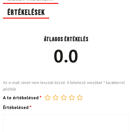
Értékelések
Átlagos értékelés
0.0
Az e-mail címet nem tesszük közzé.
A kötelező mezőket
*
karakterrel
jelöltük
A te értékelésed
*
Értékelésed
*