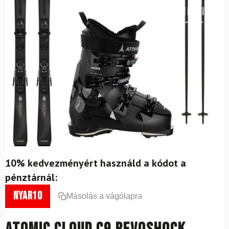
10% kedvezményért használd a kódot a
pénztárnál:
nyar10
Másolás a vágólapra