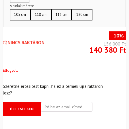
A rudak mérete
105 cm
110 cm
115 cm
120 cm
-10%
NINCS RAKTÁRON
156 000
Ft
140 380
Ft
Elfogyott
Szeretne értesítést kapni, ha ez a termék újra raktáron
lesz?
ÉRTESÍTSEN