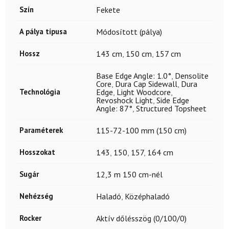
Szín
Fekete
A pálya típusa
Módosított (pálya)
Hossz
143 cm
,
150 cm
,
157 cm
Base Edge Angle: 1.0°
,
Densolite
Core
,
Dura Cap Sidewall
,
Dura
Technológia
Edge
,
Light Woodcore
,
Revoshock Light
,
Side Edge
Angle: 87°
,
Structured Topsheet
Paraméterek
115-72-100 mm (150 cm)
Hosszokat
143
,
150
,
157
,
164 cm
Sugár
12,3 m 150 cm-nél
Nehézség
Haladó
,
Középhaladó
Rocker
Aktív dőlésszög (0/100/0)