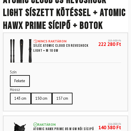
ATOMIC Cloud C9 Revoshock
Light síszett kötéssel + ATOMIC
Hawx Prime sícipő + botok
253 500
Ft
NINCS RAKTÁRON
222 280
Ft
Síléc ATOMIC CLOUD C9 REVOSHOCK
LIGHT + M 10 GW
Szín
Fekete
Hossz
143 cm
150 cm
157 cm
156 000
Ft
RAKTÁRON
140 380
Ft
ATOMIC Hawx Prime 85 W GW női sícipő