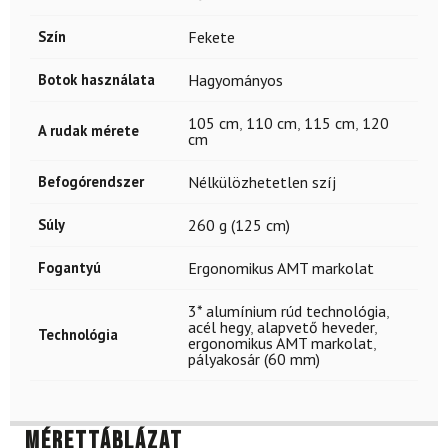
Szín
Fekete
Botok használata
Hagyományos
105 cm
,
110 cm
,
115 cm
,
120
A rudak mérete
cm
Befogórendszer
Nélkülözhetetlen szíj
Súly
260 g (125 cm)
Fogantyú
Ergonomikus AMT markolat
3* alumínium rúd technológia
,
acél hegy
,
alapvető heveder
,
Technológia
ergonomikus AMT markolat
,
pályakosár (60 mm)
Mérettáblázat