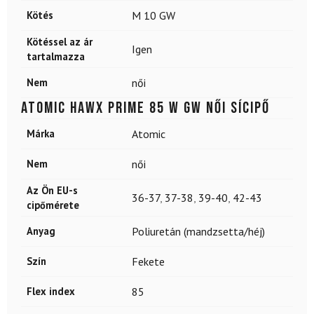
Kötés
M 10 GW
Kötéssel az ár
Igen
tartalmazza
Nem
női
ATOMIC Hawx Prime 85 W GW női sícipő
Márka
Atomic
Nem
női
Az Ön EU-s
36-37
,
37-38
,
39-40
,
42-43
cipőmérete
Anyag
Poliuretán (mandzsetta/héj)
Szín
Fekete
Flex index
85