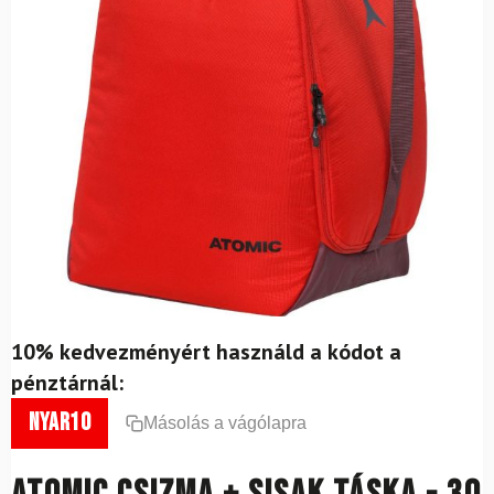
10% kedvezményért használd a kódot a
pénztárnál:
nyar10
Másolás a vágólapra