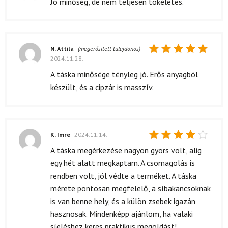
Jó minőség, de nem teljesen tökéletes.
4
/ 5
N. Attila
(megerősített tulajdonos)
2024.11.28.
Értékelés:
5
/ 5
A táska minősége tényleg jó. Erős anyagból
készült, és a cipzár is masszív.
K. Imre
2024.11.14.
Értékelés:
A táska megérkezése nagyon gyors volt, alig
4
/ 5
egy hét alatt megkaptam. A csomagolás is
rendben volt, jól védte a terméket. A táska
mérete pontosan megfelelő, a síbakancsoknak
is van benne hely, és a külön zsebek igazán
hasznosak. Mindenképp ajánlom, ha valaki
síeléshez keres praktikus megoldást!