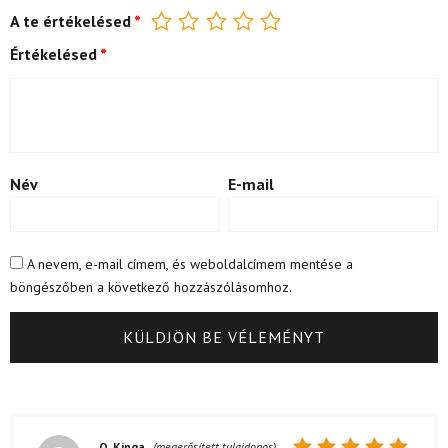
A te értékelésed
*
Értékelésed
*
Név
E-mail
A nevem, e-mail címem, és weboldalcímem mentése a
böngészőben a következő hozzászólásomhoz.
O. Kinga
(megerősített tulajdonos)