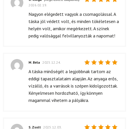
2026.02.19.
Értékelés:
5
/ 5
Nagyon elégedett vagyok a csomagolással. A
táska jól védett volt, és minden tökéletesen a
helyén volt, amikor megérkezett. A színek
pedig valósággal felvillanyozták a napomat!
M. Béla
2025.12.24.
Értékelés:
A táska minőségét a legjobbnak tartom az
5
/ 5
eddigi tapasztalataim alapján. Az anyaga erős,
vízálló, és a varrások is szépen kidolgozottak.
Kényelmesen hordozható, így könnyen
magammal vihetem a pályákra.
S. Zsolt
2025.12.03.