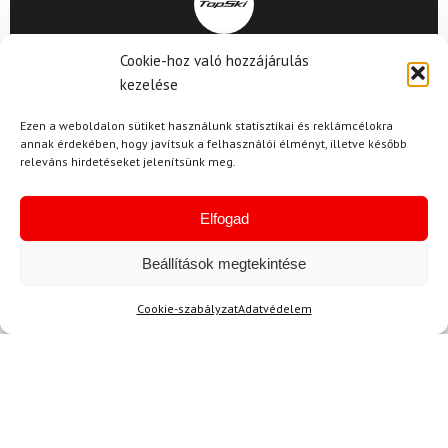
Kérdése van?
Cookie-hoz való hozzájárulás
kezelése
info@topskisport.hu
Ezen a weboldalon sütiket használunk statisztikai és reklámcélokra
annak érdekében, hogy javítsuk a felhasználói élményt, illetve később
releváns hirdetéseket jelenítsünk meg.
Név
Elfogad
Beállítások megtekintése
E-mail
Cookie-szabályzat
Adatvédelem
Az üzeneted