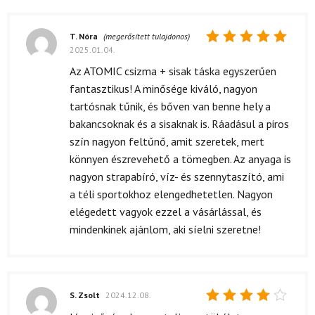
T. Nóra
(megerősített tulajdonos)
2025.01.04.
Értékelés:
5
/ 5
Az ATOMIC csizma + sisak táska egyszerűen
fantasztikus! A minősége kiváló, nagyon
tartósnak tűnik, és bőven van benne hely a
bakancsoknak és a sisaknak is. Ráadásul a piros
szín nagyon feltűnő, amit szeretek, mert
könnyen észrevehető a tömegben. Az anyaga is
nagyon strapabíró, víz- és szennytaszító, ami
a téli sportokhoz elengedhetetlen. Nagyon
elégedett vagyok ezzel a vásárlással, és
mindenkinek ajánlom, aki síelni szeretne!
S. Zsolt
2024.12.08.
Értékelés: