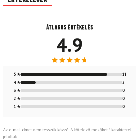
Átlagos értékelés
4.9
Értékelés:
4.85
/ 5
5 ★
11
4 ★
2
3 ★
0
2 ★
0
1 ★
0
Az e-mail címet nem tesszük közzé.
A kötelező mezőket
*
karakterrel
jelöltük