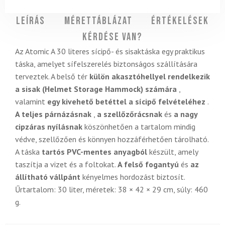
Leírás
Mérettáblázat
Értékelések
Kérdése van?
Az Atomic A 30 literes sícipő- és sisaktáska egy praktikus
táska, amelyet sífelszerelés biztonságos szállítására
terveztek. A belső tér
külön akasztóhellyel rendelkezik
a sisak (Helmet Storage Hammock) számára
,
valamint
egy kivehető betéttel a sícipő felvételéhez
.
A teljes párnázásnak
,
a szellőzőrácsnak
és
a nagy
cipzáras nyílásnak
köszönhetően a tartalom mindig
védve, szellőzően és könnyen hozzáférhetően tárolható.
A táska
tartós PVC-mentes anyagból
készült, amely
taszítja a vizet és a foltokat.
A felső fogantyú
és
az
állítható vállpánt
kényelmes hordozást biztosít.
Űrtartalom: 30 liter, méretek: 38 × 42 × 29 cm, súly: 460
g.