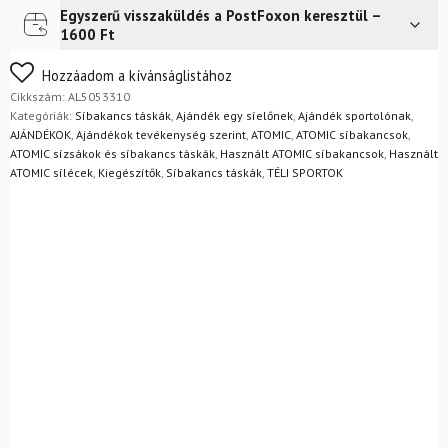
l
Egyszerű visszaküldés a PostFoxon keresztül –
Futár a címre
2 400
Ft
Piros
1600 Ft
mennyiség
FoxPost
1 500
Ft
Nem biztos a választásában? Semmi gond – a terméket
Hozzáadom a kívánságlistához
egyszerűen visszaküldheti 14 napon belül, indoklás nélkül.
Cikkszám:
AL5053310
Mik a visszaküldés feltételei?
Kategóriák:
Síbakancs táskák
,
Ajándék egy síelőnek
,
Ajándék sportolónak
,
AJÁNDÉKOK
,
Ajándékok tevékenység szerint
,
ATOMIC
,
ATOMIC síbakancsok
,
ATOMIC sízsákok és síbakancs táskák
,
Használt ATOMIC síbakancsok
,
Használt
ATOMIC sílécek
,
Kiegészítők
,
Síbakancs táskák
,
TÉLI SPORTOK