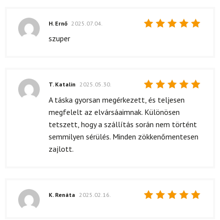
H. Ernő
2025.07.04.
Értékelés:
szuper
5
/ 5
T. Katalin
2025.05.30.
Értékelés:
A táska gyorsan megérkezett, és teljesen
5
/ 5
megfelelt az elvársáaimnak. Különösen
tetszett, hogy a szállítás során nem történt
semmilyen sérülés. Minden zökkenőmentesen
zajlott.
K. Renáta
2025.02.16.
Értékelés:
5
/ 5