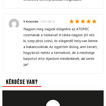
V. Krisztián
2024.08.23.
Értékelés:
Nagyon meg vagyok elégedve az ATOMIC
5
/ 5
csizmanak a taskaval! A táska nagyon jól néz
ki, szep piros szinű, és elegendő hely van benne
a bakancsoknak. Az egyetlen dolog, ami zavart,
hogy kicsit nehéz a termekvel, de a minősége
karpotol érte. Ajanlom mindenkinek, aki sielni
jar!
Kérdése van?