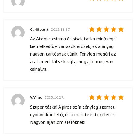
Értékelés:
5
/ 5
O. Nikolett
2025.11.27.
Értékelés:
Az Atomic csizma és sisak táska minősége
5
/ 5
kiemelkedő. A varrások erősek, és a anyag
nagyon tartósnak tűnik. Tényleg megéri az
árát, mert látszik rajta, hogy jól meg van
csinálva.
V. Virág
2025.10.27.
Értékelés:
Szuper táska! A piros szín tényleg szemet
5
/ 5
gyönyörködtető, és a mérete is tökéletes.
Nagyon ajánlom síelőknek!