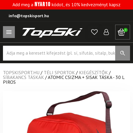
NYAR10
Add meg a
kódot, és 10% kedvezményt kapsz
info@topskisport.hu
0
Products
search
TOPSKISPORT.HU
/
TÉLI SPORTOK
/
KIEGÉSZÍTŐK
/
SÍBAKANCS TÁSKÁK
/
ATOMIC CSIZMA + SISAK TÁSKA - 30 L
PIROS