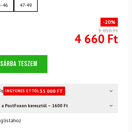
3-46
47-49
-20%
5 850 Ft
4 660 Ft
OSÁRBA TESZEM
Ft
35 000
FT
INGYENES ETTŐL
s a PostFoxon keresztül – 1600 Ft
? Semmi gond – a terméket egyszerűen visszaküldheti 14
glistához
.
Mik a visszaküldés feltételei?