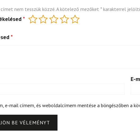
 címet nem tesszük közzé.
A kötelező mezőket
*
karakterrel jelölt
tékelésed
*
ésed
*
E-m
m, e-mail címem, és weboldalcímem mentése a böngészőben a k