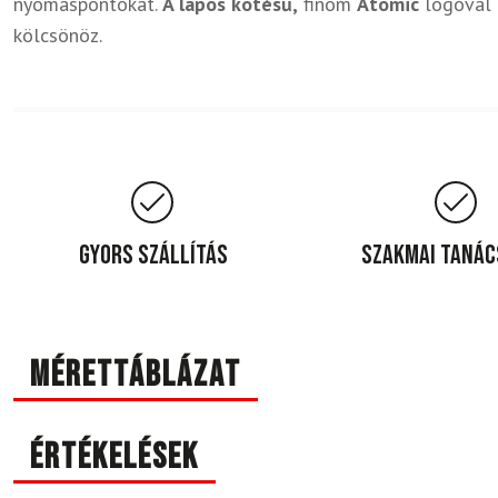
nyomáspontokat.
A lapos kötésű,
finom
Atomic
logóval e
kölcsönöz.
Gyors szállítás
Szakmai taná
Mérettáblázat
Értékelések