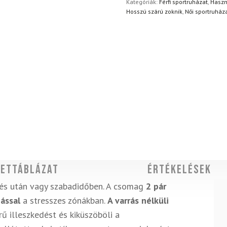
Kategóriák:
Férfi sportruházat
,
Haszn
Hosszú szárú zoknik
,
Női sportruház
ettáblázat
Értékelések
elés után vagy szabadidőben. A csomag
2 pár
ással
a stresszes zónákban.
A varrás nélküli
ű illeszkedést és kiküszöböli a