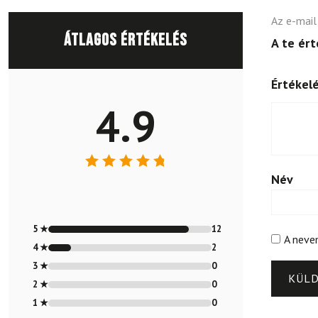
Az e-mail
Átlagos értékelés
A te ér
Értékel
4.9
Név
Értékelés:
4.86
/ 5
5 ★
12
A neve
4 ★
2
3 ★
0
2 ★
0
1 ★
0