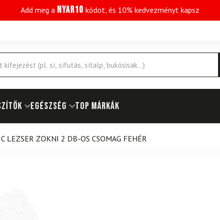
NYAR10
Add meg a
kódot, és 10% kedvezményt kapsz
SZÍTŐK
EGÉSZSÉG
Top márkák
C LEZSER ZOKNI 2 DB-OS CSOMAG FEHÉR