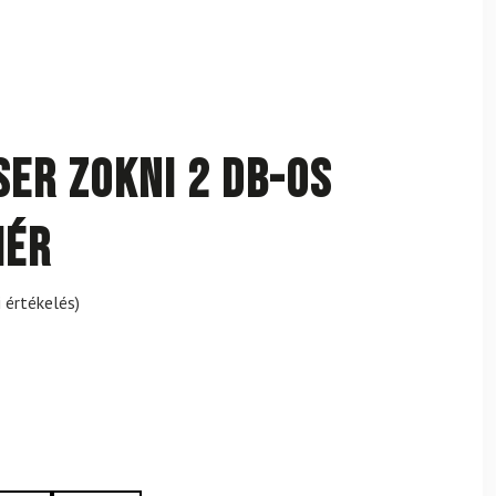
ser Zokni 2 db-os
hér
 értékelés)