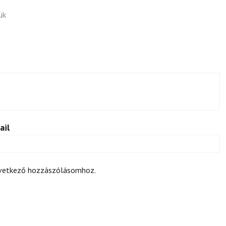
ük
ail
övetkező hozzászólásomhoz.