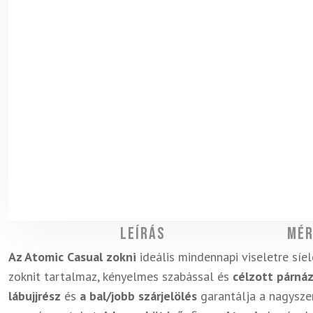
Leírás
Mér
Az Atomic Casual zokni
ideális mindennapi viseletre sí
zoknit tartalmaz, kényelmes szabással és
célzott párnáz
lábujjrész
és
a bal/jobb szárjelölés
garantálja a nagyszer