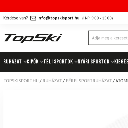
Kérdése van?
info@topskisport.hu
(
H-P: 9:00 - 15:00
)
Products
search
RUHÁZAT
Cipők
TÉLI SPORTOK
NYÁRI SPORTOK
KIEGÉ
TOPSKISPORT.HU
/
RUHÁZAT
/
FÉRFI SPORTRUHÁZAT
/
ATOMI