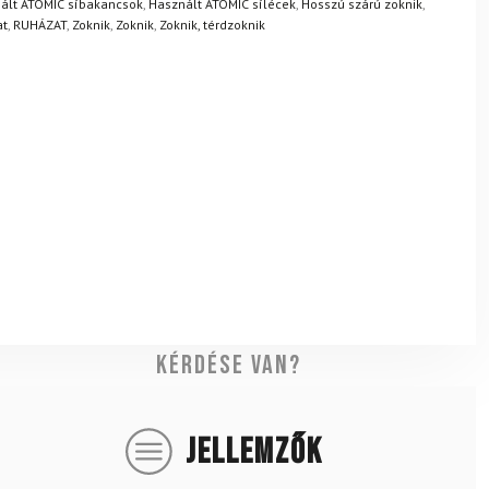
ált ATOMIC síbakancsok
,
Használt ATOMIC sílécek
,
Hosszú szárú zoknik
,
at
,
RUHÁZAT
,
Zoknik
,
Zoknik
,
Zoknik, térdzoknik
Kérdése van?
JELLEMZŐK