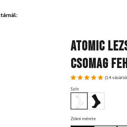
tárnál:
ATOMIC Lez
Csomag Fe
(
14
vásárlói
Értékelés
14
Szín
4.86
az
5-ből,
értékelés
alapján
Zokni mérete