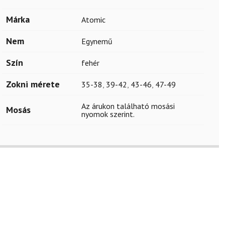
Márka
Atomic
Nem
Egynemű
Szín
fehér
Zokni mérete
35-38
,
39-42
,
43-46
,
47-49
Az árukon található mosási
Mosás
nyomok szerint.