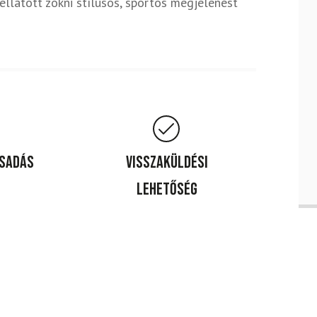
llátott zokni stílusos, sportos megjelenést
csadás
Visszaküldési
lehetőség