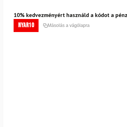
10% kedvezményért használd a kódot a pénz
nyar10
Másolás a vágólapra