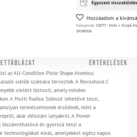
Egyszerű visszaküldé
Futár a címre
Ingyenes
Nem biztos a választásában
Hozzáadom a kívánsá
napon belül, indoklás nélkül
Kategóriák:
SZETT - Síléc + Sícipő
,
Ha
SPORTOK
ettáblázat
Értékelések
zi az All-Condition Piste Shape Atomicu
aladó síelők számára terveztek. A Revoshock C
kenyebb síelést biztosít, amely minden
kon. A Multi Radius Sidecut lehetővé teszi,
yanolyan természetesnek érződnek, mint a
epről, akár délutáni latyakról. A Power
 kiszámíthatóvá és gyorssá teszi a
te technológiákat kínál, amelyekkel egész napos