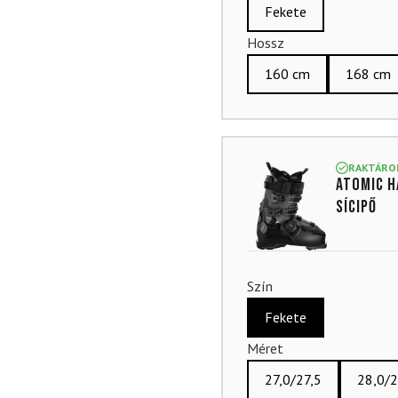
Fekete
Hossz
160 cm
168 cm
RAKTÁRO
ATOMIC H
sícipő
Szín
Fekete
Méret
27,0/27,5
28,0/2