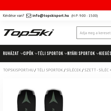
Kérdése van?
info@topskisport.hu
(
H-P: 9:00 - 15:00
)
Products
search
RUHÁZAT
Cipők
TÉLI SPORTOK
NYÁRI SPORTOK
KIEGÉ
TOPSKISPORT.HU
/
TÉLI SPORTOK
/
SÍLÉCEK
/
SZETT - SÍLÉC 