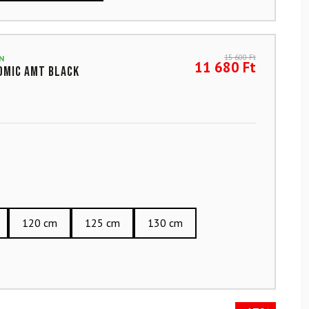
15 600
Ft
N
11 680
Ft
OMIC Amt Black
120 cm
125 cm
130 cm