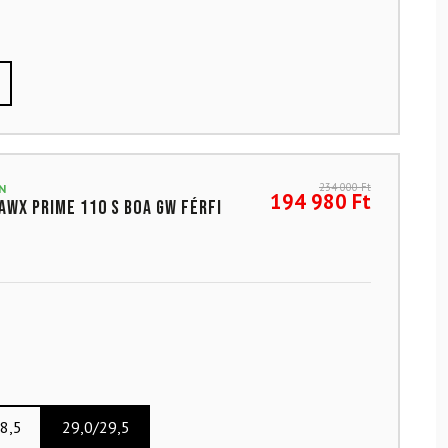
234 000
Ft
N
194 980
Ft
awx Prime 110 S Boa GW férfi
8,5
29,0/29,5