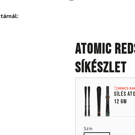
tárnál:
ATOMIC RED
síkészlet
NINCS R
SÍLÉS AT
12 GW
Szín