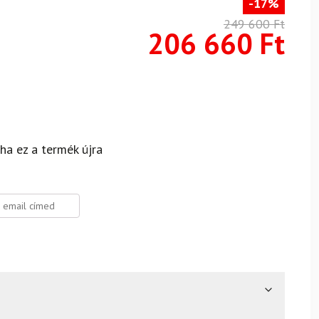
-17%
249 600
Ft
206 660
Ft
 ha ez a termék újra