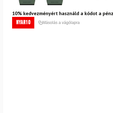
10% kedvezményért használd a kódot a pénz
nyar10
Másolás a vágólapra