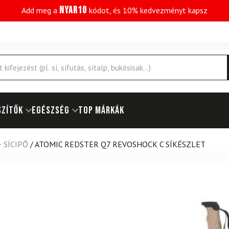
NYAR10
Add meg a
kódot, és 10% kedvezményt kapsz
SZÍTŐK
EGÉSZSÉG
Top márkák
+ SÍCIPŐ
/
ATOMIC REDSTER Q7 REVOSHOCK C SÍKÉSZLET