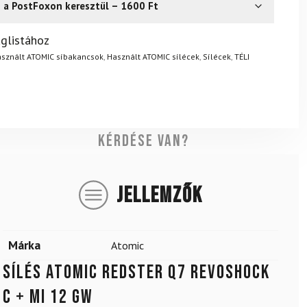
s a PostFoxon keresztül – 1600 Ft
? Semmi gond – a terméket egyszerűen visszaküldheti 14
glistához
.
Mik a visszaküldés feltételei?
sznált ATOMIC síbakancsok
,
Használt ATOMIC sílécek
,
Sílécek
,
TÉLI
Kérdése van?
JELLEMZŐK
Márka
Atomic
SÍLÉS ATOMIC REDSTER Q7 REVOSHOCK
C + MI 12 GW