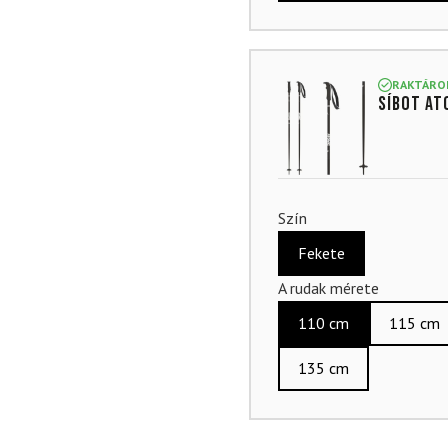
RAKTÁRO
Síbot AT
Szín
Fekete
A rudak mérete
110 cm
115 cm
135 cm