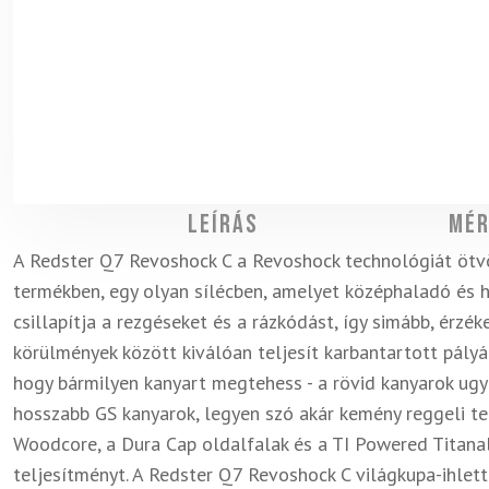
Leírás
Mér
A Redster Q7 Revoshock C a Revoshock technológiát ötvö
termékben, egy olyan sílécben, amelyet középhaladó és h
csillapítja a rezgéseket és a rázkódást, így simább, érzé
körülmények között kiválóan teljesít karbantartott pályá
hogy bármilyen kanyart megtehess - a rövid kanyarok ug
hosszabb GS kanyarok, legyen szó akár kemény reggeli ter
Woodcore, a Dura Cap oldalfalak és a TI Powered Titanal
teljesítményt. A Redster Q7 Revoshock C világkupa-ihlet