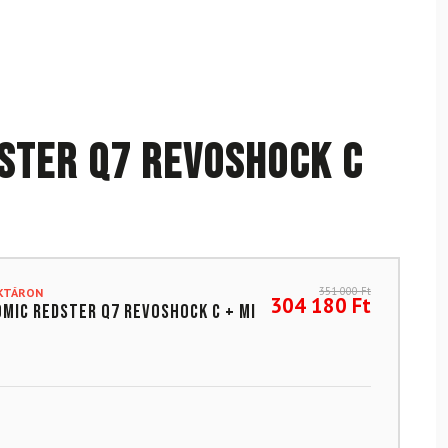
STER Q7 REVOSHOCK C
351 000
Ft
AKTÁRON
304 180
Ft
OMIC REDSTER Q7 REVOSHOCK C + MI