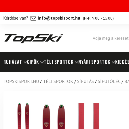
Kérdése van?
info@topskisport.hu
(
H-P: 9:00 - 15:00
)
Products
search
RUHÁZAT
Cipők
TÉLI SPORTOK
NYÁRI SPORTOK
KIEGÉ
TOPSKISPORT.HU
/
TÉLI SPORTOK
/
SÍFUTÁS
/
SÍFUTÓLÉC
/
B