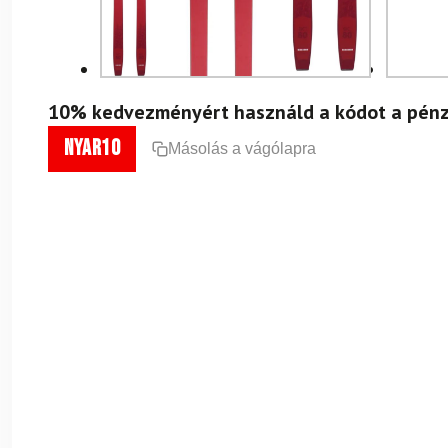
10% kedvezményért használd a kódot a pénz
nyar10
Másolás a vágólapra