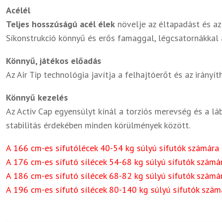
Acélél
Teljes hosszúságú acél élek
növelje az éltapadást és az 
Síkonstrukció könnyű és erős famaggal, légcsatornákkal 
Könnyű, játékos előadás
Az Air Tip technológia javítja a felhajtóerőt és az irány
Könnyű kezelés
Az Activ Cap egyensúlyt kínál a torziós merevség és a láb
stabilitás érdekében minden körülmények között.
A 166 cm-es sífutólécek 40-54 kg súlyú sífutók számára 
A 176 cm-es sífutó sílécek 54-68 kg súlyú sífutók számár
A 186 cm-es sífutó sílécek 68-82 kg súlyú sífutók számár
A 196 cm-es sífutó sílécek 80-140 kg súlyú sífutók szám