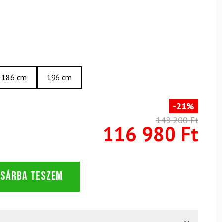
186 cm
196 cm
-21%
148 200 Ft
116 980 Ft
OSÁRBA TESZEM