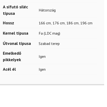
A sífutó síléc
Hátország
típusa
Hossz
166 cm
,
176 cm
,
186 cm
,
196 cm
Kernel típusa
Fa (LDC mag)
Útvonal típusa
Szabad terep
Emelkedő
Igen
pikkelyek
Acél él
Igen