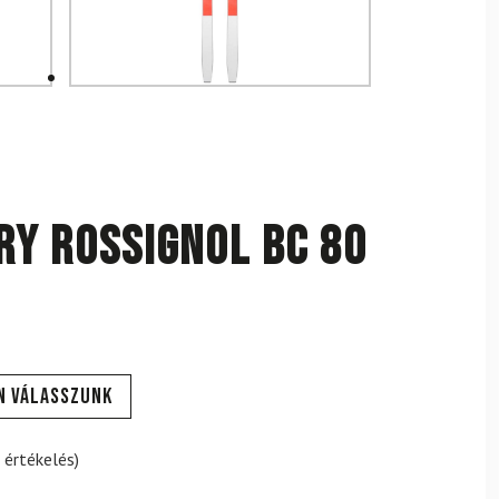
y rossignol BC 80
n válasszunk
 értékelés)