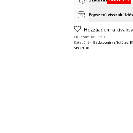
Egyszerű visszaküldé
Futár a címre
Ingyenes
Nem biztos a választásában
Hozzáadom a kívánsá
napon belül, indoklás nélkül
Cikkszám:
RHLZE01
Kategóriák:
Backcountry sífutóléc
,
R
SPORTOK