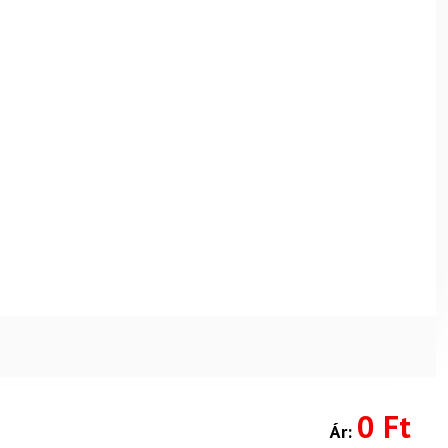
0 Ft
Ár: