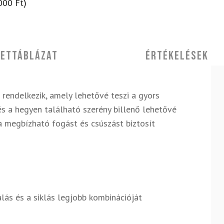
000
Ft
)
ettáblázat
Értékelések
rendelkezik, amely lehetővé teszi a gyors
s a hegyen található szerény billenő lehetővé
a megbízható fogást és csúszást biztosít
álás és a siklás legjobb kombinációját