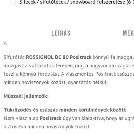
Sílécek / sífutólécek / snowboard felszerelése (
6 
Leírás
Mér
A
Sífutóléc
ROSSIGNOL BC 80 Positrack
könnyű fa maggal 
mozgást a változatos terepen, míg a nagyvonalú vágás é
teszi a könnyű fordulást. A viaszmentes Positrack csúszd
minden hóviszonyok között, gyantázás nélkül.
Műszaki jellemzők:
Tükröződés és csúszás minden körülmények között
Nem viasz alap
Positrack
úgy van kialakítva, hogy az ugr
biztosítsa minden hóviszonyok között.