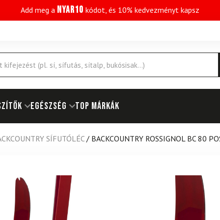
NYAR10
Add meg a
kódot, és 10% kedvezményt kapsz
SZÍTŐK
EGÉSZSÉG
Top márkák
ACKCOUNTRY SÍFUTÓLÉC
/
BACKCOUNTRY ROSSIGNOL BC 80 PO