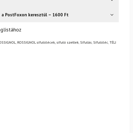
s a PostFoxon keresztül – 1600 Ft
? Semmi gond – a terméket egyszerűen visszaküldheti 14
glistához
.
Mik a visszaküldés feltételei?
OSSIGNOL
,
ROSSIGNOL sífutólécek, sífutó szettek
,
Sífutás
,
Sífutóléc
,
TÉLI