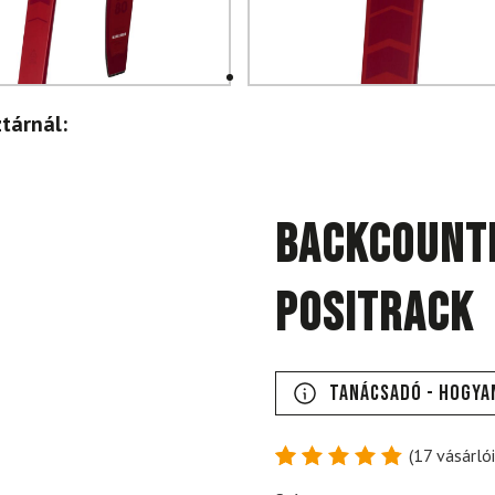
tárnál:
Backcountr
Positrack
Tanácsadó - Hogya
(
17
vásárlói
Értékelés
17