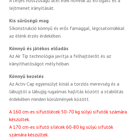
A teljes hosszúságú acél élek növelik az élfogást és a
lejtmenet irányítását.
Kis sűrűségű mag
Síkonstrukció könnyű és erős famaggal, légcsatornákkal
az élénk érzés érdekében.
Könnyű és játékos előadás
Az Air Tip technológia javítja a felhajtóerőt és az
irányíthatóságot mély hóban.
Könnyű kezelés
Az Activ Cap egyensúlyt kínál a torziós merevség és a
lábujjtól a lábujjig rugalmas hajlítás között a stabilitás
érdekében minden körülmények között.
A 160 cm-es sífutólécek 50-70 kg súlyú sífutók számára
készültek.
A 170 cm-es sífutó sílécek 60-80 kg súlyú sífutók
számára készültek.