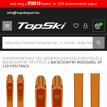
NYAR10
Add meg a
kódot, és 10% kedvezményt kapsz
info@topskisport.hu
0
Products
search
TOPSKISPORT.HU
/
TÉLI SPORTOK
/
SÍFUTÁS
/
SÍFUTÓLÉC
/
BACKCOUNTRY SÍFUTÓLÉC
/
BACKCOUNTRY ROSSIGNOL XP
120 POSITRACK