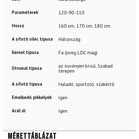
Paraméterek
120-90-110
Hossz
160 cm
,
170 cm
,
180 cm
A sífutó síléc típusa
Hátország
Kernel típusa
Fa (üveg LDC mag)
az ösvényen kívül
,
Szabad
Útvonal típusa
terepen
A sífutó típusa
Haladó
,
sportoló
,
szakértő
Emelkedő pikkelyek
Igen
Acél él
Igen
Mérettáblázat