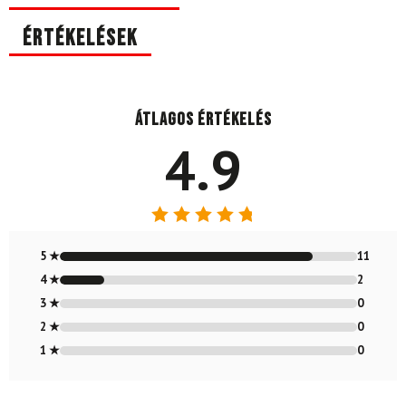
Értékelések
Átlagos értékelés
4.9
Értékelés:
4.85
/ 5
5 ★
11
4 ★
2
3 ★
0
2 ★
0
1 ★
0