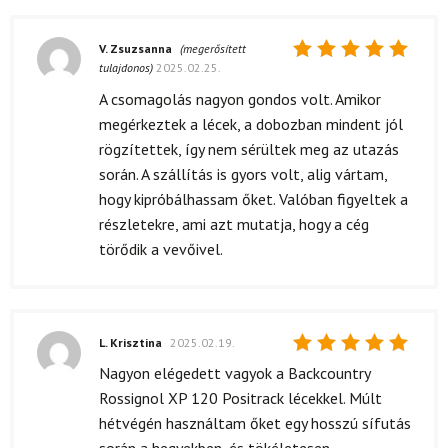
V. Zsuzsanna
(megerősített
tulajdonos)
2025.02.25.
Értékelés:
5
/ 5
A csomagolás nagyon gondos volt. Amikor
megérkeztek a lécek, a dobozban mindent jól
rögzítettek, így nem sérültek meg az utazás
során. A szállítás is gyors volt, alig vártam,
hogy kipróbálhassam őket. Valóban figyeltek a
részletekre, ami azt mutatja, hogy a cég
törődik a vevőivel.
L. Krisztina
2025.02.19.
Értékelés:
Nagyon elégedett vagyok a Backcountry
5
/ 5
Rossignol XP 120 Positrack lécekkel. Múlt
hétvégén használtam őket egy hosszú sífutás