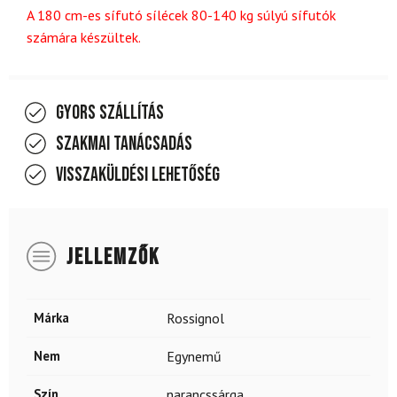
A 180 cm-es sífutó sílécek 80-140 kg súlyú sífutók
számára készültek.
Gyors szállítás
Szakmai tanácsadás
Visszaküldési lehetőség
JELLEMZŐK
Márka
Rossignol
Nem
Egynemű
Szín
narancssárga