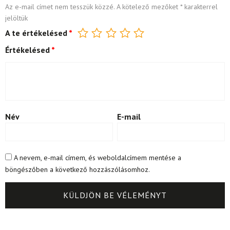
Az e-mail címet nem tesszük közzé.
A kötelező mezőket
*
karakterrel
jelöltük
A te értékelésed
*
Értékelésed
*
Név
E-mail
A nevem, e-mail címem, és weboldalcímem mentése a
böngészőben a következő hozzászólásomhoz.