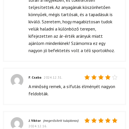
során a hegyekben, és tökéletesen
teljesítettek. Az anyagának köszönhetően
könnyűek, mégis tartósak, és a tapadásuk is
kiváló. Szeretem, hogy magabiztosan tudok
velük haladni a különböző terepen,
kifejezetten az ár-érték arányuk miatt
ajánlom mindenkinek! Számomra ez egy
nagyon jó befektetés volt a téli sportokhoz.
F. Csaba
2024.12.31.
Értékelés:
A minőség remek, a sífutás élményét nagyon
4
/ 5
feldobták.
J. Viktor
(megerősített tulajdonos)
2024.12.16.
Értékelés: