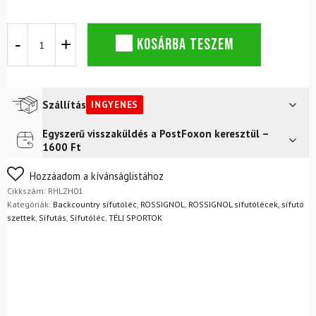
Backcountry
KOSÁRBA TESZEM
rossignol
XP
120
Positrack
mennyiség
Szállítás
INGYENES
Egyszerű visszaküldés a PostFoxon keresztül –
Futár a címre
Ingyenes
1600 Ft
Nem biztos a választásában? Semmi gond – a terméket
Hozzáadom a kívánságlistához
egyszerűen visszaküldheti 14 napon belül, indoklás nélkül.
Cikkszám:
RHLZH01
Mik a visszaküldés feltételei?
Kategóriák:
Backcountry sífutóléc
,
ROSSIGNOL
,
ROSSIGNOL sífutólécek, sífutó
szettek
,
Sífutás
,
Sífutóléc
,
TÉLI SPORTOK