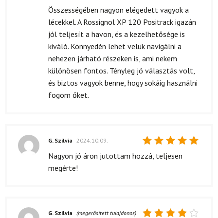
5
/ 5
Összességében nagyon elégedett vagyok a
lécekkel. A Rossignol XP 120 Positrack igazán
jól teljesít a havon, és a kezelhetősége is
kiváló. Könnyedén lehet velük navigálni a
nehezen járható részeken is, ami nekem
különösen fontos. Tényleg jó választás volt,
és biztos vagyok benne, hogy sokáig használni
fogom őket.
G. Szilvia
2024.10.09.
Értékelés:
Nagyon jó áron jutottam hozzá, teljesen
5
/ 5
megérte!
G. Szilvia
(megerősített tulajdonos)