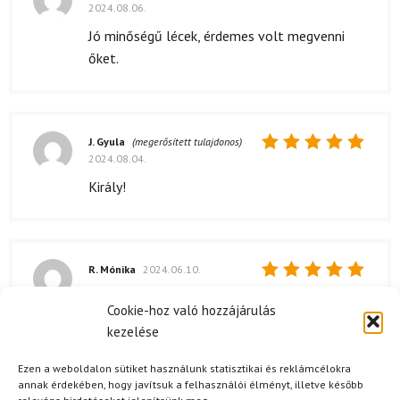
2024.08.06.
Értékelés:
4
/ 5
Jó minőségű lécek, érdemes volt megvenni
őket.
J. Gyula
(megerősített tulajdonos)
2024.08.04.
Értékelés:
5
/ 5
Király!
R. Mónika
2024.06.10.
Értékelés:
Nagyon elégedett vagyok a Backcountry
5
/ 5
Cookie-hoz való hozzájárulás
Rossignol XP 120 Positrack sífutólécekkel! A
kezelése
rendelés gyorsan megérkezett, és a
csomagolás is rendben volt. Kicsomagolás
Ezen a weboldalon sütiket használunk statisztikai és reklámcélokra
után azonnal ki is próbáltam őket, és
annak érdekében, hogy javítsuk a felhasználói élményt, illetve később