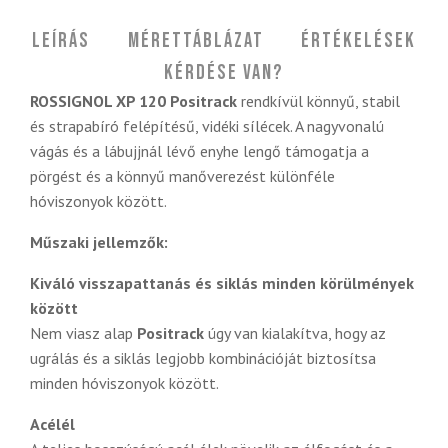
Leírás
Mérettáblázat
Értékelések
Kérdése van?
ROSSIGNOL XP 120 Positrack
rendkívül könnyű, stabil
és strapabíró felépítésű, vidéki sílécek. A nagyvonalú
vágás és a lábujjnál lévő enyhe lengő támogatja a
pörgést és a könnyű manőverezést különféle
hóviszonyok között.
Műszaki jellemzők:
Kiváló visszapattanás és siklás minden körülmények
között
Nem viasz alap
Positrack
úgy van kialakítva, hogy az
ugrálás és a siklás legjobb kombinációját biztosítsa
minden hóviszonyok között.
Acélél