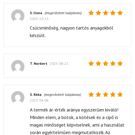
S. Ilona
(megerősített tulajdonos)
2025.10.13.
Értékelés:
5
/ 5
Csúcsminőség, nagyon tartós anyagokból
készült.
T. Norbert
2025.08.22.
Értékelés:
5
/ 5
S. Réka
(megerősített tulajdonos)
2025.04.06.
Értékelés:
5
/ 5
A termék ár-érték aránya egyszerűen kiváló!
Minden elem, a botok, a kötések és a cipő is
magas minőséget képviselnek, ami a használat
során egyértelműen megmutatkozik. Az