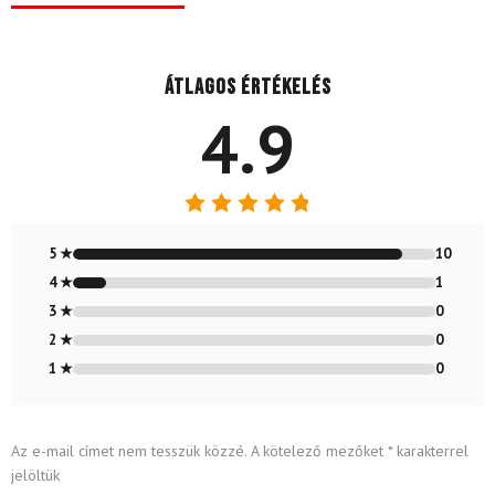
Átlagos értékelés
4.9
Értékelés:
4.91
/ 5
5 ★
10
4 ★
1
3 ★
0
2 ★
0
1 ★
0
Az e-mail címet nem tesszük közzé.
A kötelező mezőket
*
karakterrel
jelöltük