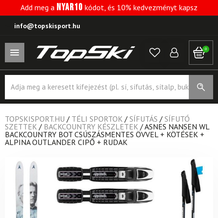
NYAR10
Add meg a
kódot, és 10% kedvezményt kapsz
info@topskisport.hu
0
Products
search
TOPSKISPORT.HU
/
TÉLI SPORTOK
/
SÍFUTÁS
/
SÍFUTÓ
SZETTEK
/
BACKCOUNTRY KÉSZLETEK
/
ASNES NANSEN WL
BACKCOUNTRY BOT CSÚSZÁSMENTES ÖVVEL + KÖTÉSEK +
ALPINA OUTLANDER CIPŐ + RUDAK