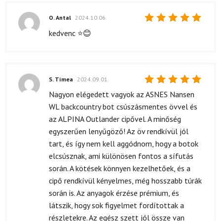
O. Antal
2024.10.06.
Értékelés:
kedvenc ⭐️😊
5
/ 5
S. Tímea
2024.09.01.
Értékelés:
Nagyon elégedett vagyok az ASNES Nansen
5
/ 5
WL backcountry bot csúszásmentes övvel és
az ALPINA Outlander cipővel. A minőség
egyszerűen lenyűgöző! Az öv rendkívül jól
tart, és így nem kell aggódnom, hogy a botok
elcsúsznak, ami különösen fontos a sífutás
során. A kötések könnyen kezelhetőek, és a
cipő rendkívül kényelmes, még hosszabb túrák
során is. Az anyagok érzése prémium, és
látszik, hogy sok figyelmet fordítottak a
részletekre. Az egész szett jól össze van