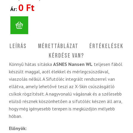
0 Ft
Ár:
Leírás
Mérettáblázat
Értékelések
Kérdése van?
Könnyű hátas sításka
ASNES Nansen WL
teljesen fából
készült maggal,
acél élekkel és mérlegcsúszdával,
viaszolás nélkül. A Sifutóléc integrált rendszerrel van
ellátva, amely lehetővé teszi az X-Skin csúszásgátló
csíkok rögzítését. A nagyvonalú vágásnak és a szélesebb
elülső résznek köszönhetően a sífutóléc készen áll arra,
hogy még igényesebb terepen is megküzdjön mélyebb
hóban.
Előnyök: