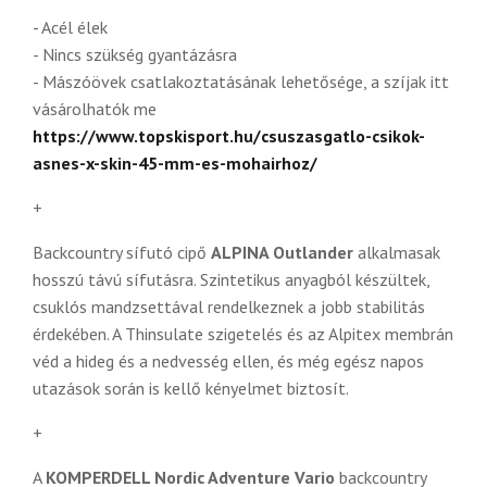
- Acél élek
- Nincs szükség gyantázásra
- Mászóövek csatlakoztatásának lehetősége, a szíjak itt
vásárolhatók me
https://www.topskisport.hu/csuszasgatlo-csikok-
asnes-x-skin-45-mm-es-mohairhoz/
+
Backcountry sífutó cipő
ALPINA Outlander
alkalmasak
hosszú távú sífutásra. Szintetikus anyagból készültek,
csuklós mandzsettával rendelkeznek a jobb stabilitás
érdekében. A Thinsulate szigetelés és az Alpitex membrán
véd a hideg és a nedvesség ellen, és még egész napos
utazások során is kellő kényelmet biztosít.
+
A
KOMPERDELL Nordic Adventure Vario
backcountry