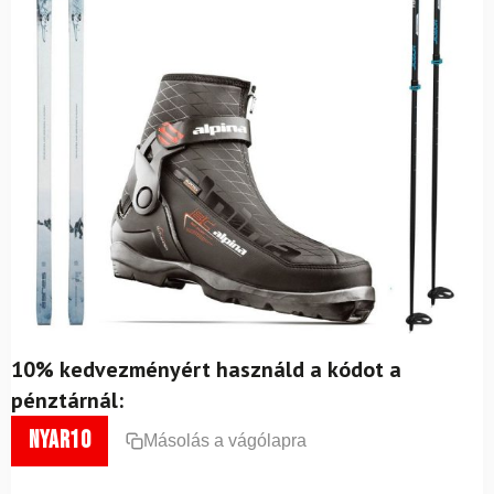
10% kedvezményért használd a kódot a
pénztárnál:
nyar10
Másolás a vágólapra