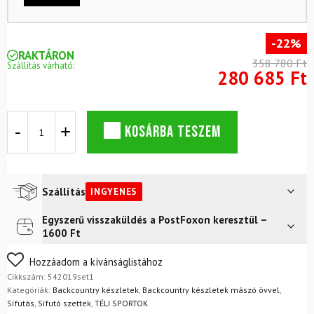
-22%
RAKTÁRON
358 780 Ft
Szállítás várható:
280 685 Ft
ASNES
KOSÁRBA TESZEM
Nansen
WL
backcountry
bot
csúszásmentes
Szállítás
INGYENES
övvel
+
Egyszerű visszaküldés a PostFoxon keresztül –
Futár a címre
Ingyenes
kötések
1600 Ft
+
ALPINA
Nem biztos a választásában? Semmi gond – a terméket
Hozzáadom a kívánságlistához
Outlander
egyszerűen visszaküldheti 14 napon belül, indoklás nélkül.
Cikkszám:
542019set1
cipő
Mik a visszaküldés feltételei?
Kategóriák:
Backcountry készletek
,
Backcountry készletek mászó övvel
,
+
Sífutás
,
Sífutó szettek
,
TÉLI SPORTOK
rudak