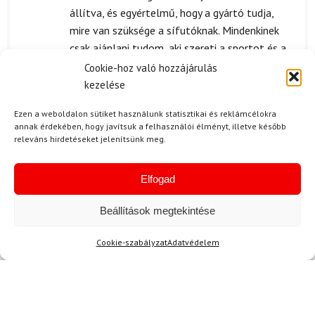
állítva, és egyértelmű, hogy a gyártó tudja,
mire van szüksége a sífutóknak. Mindenkinek
csak ajánlani tudom, aki szereti a sportot és a
természetet!
Cookie-hoz való hozzájárulás
kezelése
Ezen a weboldalon sütiket használunk statisztikai és reklámcélokra
annak érdekében, hogy javítsuk a felhasználói élményt, illetve később
F. Géza
2024.05.31.
releváns hirdetéseket jelenítsünk meg.
Értékelés:
5
/ 5
Elfogad
B. Henrietta
2024.05.01.
Beállítások megtekintése
Értékelés:
Briliáns! Az összes részlet pontosan olyan,
5
/ 5
ahogy vártam.
Cookie-szabályzat
Adatvédelem
Kérdése van?