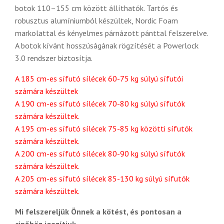
botok 110–155 cm között állíthatók. Tartós és
robusztus alumíniumból készültek, Nordic Foam
markolattal és kényelmes párnázott pánttal felszerelve.
A botok kívánt hosszúságának rögzítését a Powerlock
3.0 rendszer biztosítja.
A 185 cm-es sífutó sílécek 60-75 kg súlyú sífutói
számára készültek
A 190 cm-es sífutó sílécek 70-80 kg súlyú sífutók
számára készültek.
A 195 cm-es sífutó sílécek 75-85 kg közötti sífutók
számára készültek.
A 200 cm-es sífutó sílécek 80-90 kg súlyú sífutók
számára készültek.
A 205 cm-es sífutó sílécek 85-130 kg súlyú sífutók
számára készültek.
Mi felszereljük Önnek a kötést, és pontosan a
cipőhöz igazítjuk.