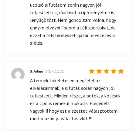
utolsó sífutásom során nagyon jól
teljesítettek, ráadásul a cipő kényelme is
lenyűgözött. Nem gondoltam volna, hogy
ennyire élvezni fogom a téli sportokat, de
ezzel a felszereléssel igazán élvezetes a
síelés.
S. Ádám
2024.12.21.
Értékelés:
A termék tökéletesen megfelel az
5
/ 5
elvárásaimnak, a sífutás során nagyon jól
teljesített. Minden része, a botok, a kötések
és a cipő is remekül működik. Elégedett
vagyok!!! hogy ezt a szettet választottam,
mert igazán jó válastás vklt.!!!