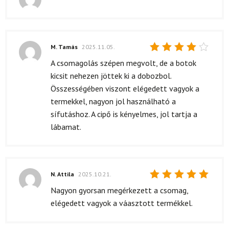
Értékelés:
5
/ 5
M. Tamás
2025.11.05.
Értékelés:
A csomagolás szépen megvolt, de a botok
4
/ 5
kicsit nehezen jöttek ki a dobozbol.
Összességében viszont elégedett vagyok a
termekkel, nagyon jol használható a
sífutáshoz. A cipő is kényelmes, jol tartja a
lábamat.
N. Attila
2025.10.21.
Értékelés:
Nagyon gyorsan megérkezett a csomag,
5
/ 5
elégedett vagyok a váasztott termékkel.