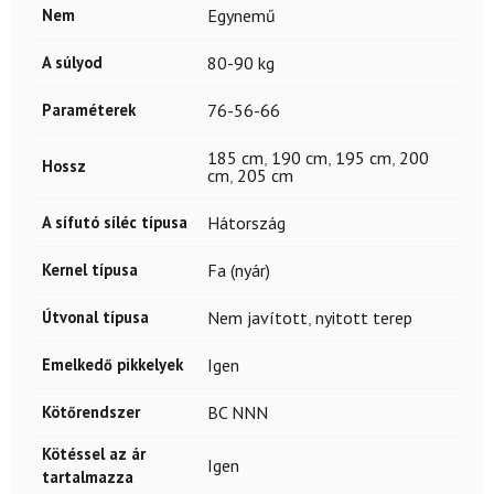
Nem
Egynemű
A súlyod
80-90 kg
Paraméterek
76-56-66
185 cm
,
190 cm
,
195 cm
,
200
Hossz
cm
,
205 cm
A sífutó síléc típusa
Hátország
Kernel típusa
Fa (nyár)
Útvonal típusa
Nem javított
,
nyitott terep
Emelkedő pikkelyek
Igen
Kötőrendszer
BC NNN
Kötéssel az ár
Igen
tartalmazza