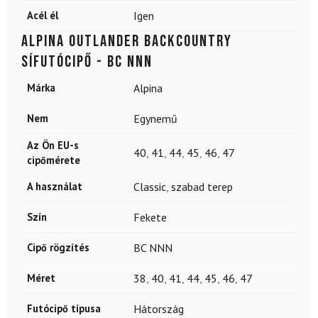
Acél él
Igen
ALPINA Outlander backcountry
sífutócipő - BC NNN
Márka
Alpina
Nem
Egynemű
Az Ön EU-s
40
,
41
,
44
,
45
,
46
,
47
cipőmérete
A használat
Classic
,
szabad terep
Szín
Fekete
Cipő rögzítés
BC NNN
Méret
38
,
40
,
41
,
44
,
45
,
46
,
47
Futócipő típusa
Hátország