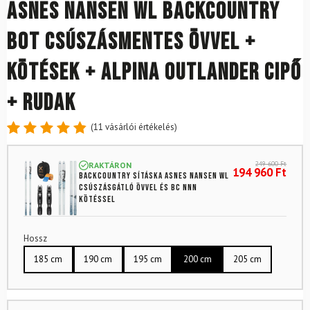
ASNES Nansen WL backcountry
bot csúszásmentes övvel +
kötések + ALPINA Outlander cipő
+ rudak
(
11
vásárlói értékelés)
Értékelés
11
4.91
az
249 600
Ft
RAKTÁRON
5-ből,
194 960
Ft
Backcountry sításka ASNES Nansen WL
értékelés
csúszásgátló övvel és BC NNN
alapján
kötéssel
Hossz
185 cm
190 cm
195 cm
200 cm
205 cm