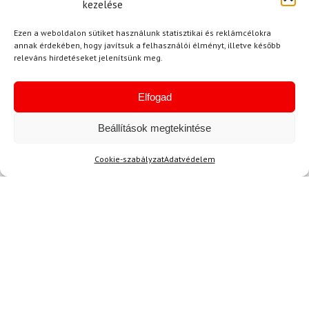
kezelése
Ezen a weboldalon sütiket használunk statisztikai és reklámcélokra
annak érdekében, hogy javítsuk a felhasználói élményt, illetve később
releváns hirdetéseket jelenítsünk meg.
-20%
-35%
Ingyenes szállítás
Elfogad
Beállítások megtekintése
Cookie-szabályzat
Adatvédelem
26.5
LEKI
FISCHER
Síbotok LEKI WCR Lite GS
Síalpinista sícipő FISCHER
3D Junior Red
Travers GR S
241 780 Ft