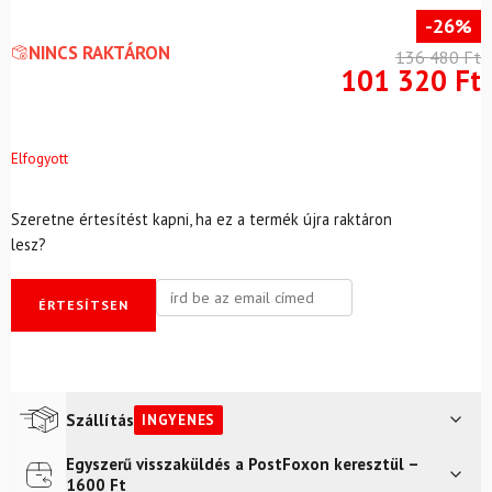
-26%
NINCS RAKTÁRON
136 480
Ft
101 320
Ft
Elfogyott
Szeretne értesítést kapni, ha ez a termék újra raktáron
lesz?
ÉRTESÍTSEN
Szállítás
INGYENES
Egyszerű visszaküldés a PostFoxon keresztül –
Futár a címre
Ingyenes
1600 Ft