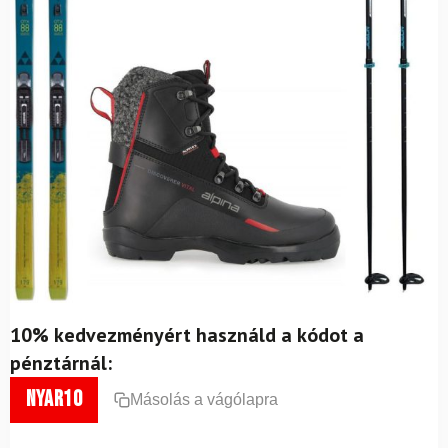
10% kedvezményért használd a kódot a
pénztárnál:
nyar10
Másolás a vágólapra