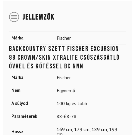
JELLEMZŐK
Márka
Fischer
Backcountry szett FISCHER Excursion
88 Crown/Skin Xtralite csúszásgátló
övvel és kötéssel BC NNN
Márka
Fischer
Nem
Egynemű
A súlyod
100 kg és több
Paraméterek
88-68-78
169 cm
,
179 cm
,
189 cm
,
199
Hossz
cm