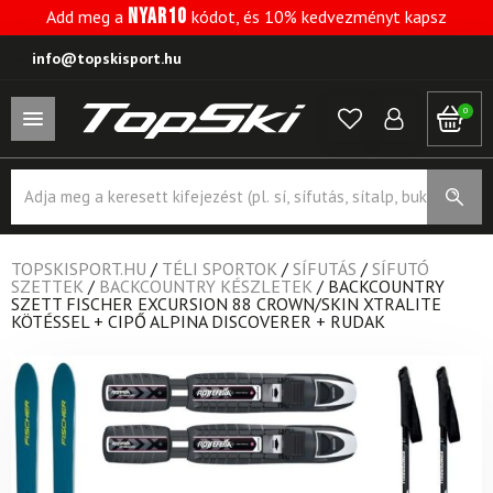
NYAR10
Add meg a
kódot, és 10% kedvezményt kapsz
info@topskisport.hu
0
Products
search
TOPSKISPORT.HU
/
TÉLI SPORTOK
/
SÍFUTÁS
/
SÍFUTÓ
SZETTEK
/
BACKCOUNTRY KÉSZLETEK
/
BACKCOUNTRY
SZETT FISCHER EXCURSION 88 CROWN/SKIN XTRALITE
KÖTÉSSEL + CIPŐ ALPINA DISCOVERER + RUDAK