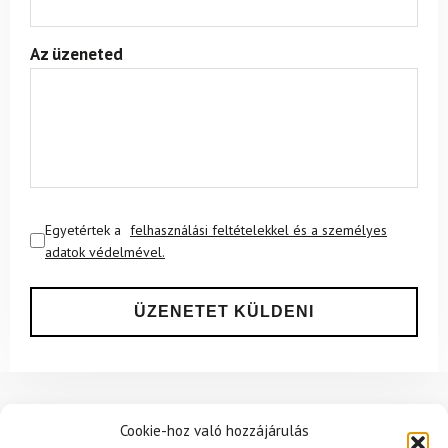
Az üzeneted
Egyetértek a
felhasználási feltételekkel és a személyes
adatok védelmével.
Ajánlott
Cookie-hoz való hozzájárulás
NEMRÉG MEGTEKINTETT
Lehet, hog