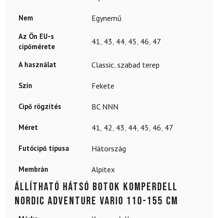
Nem
Egynemű
Az Ön EU-s
41
,
43
,
44
,
45
,
46
,
47
cipőmérete
A használat
Classic
,
szabad terep
Szín
Fekete
Cipő rögzítés
BC NNN
Méret
41
,
42
,
43
,
44
,
45
,
46
,
47
Futócipő típusa
Hátország
Membrán
Alpitex
Állítható hátsó botok KOMPERDELL
Nordic Adventure Vario 110-155 cm