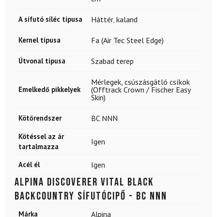
A sífutó síléc típusa
Háttér
,
kaland
Kernel típusa
Fa (Air Tec Steel Edge)
Útvonal típusa
Szabad terep
Mérlegek, csúszásgátló csíkok
Emelkedő pikkelyek
(Offtrack Crown / Fischer Easy
Skin)
Kötőrendszer
BC NNN
Kötéssel az ár
Igen
tartalmazza
Acél él
Igen
ALPINA Discoverer Vital Black
backcountry sífutócipő - BC NNN
Márka
Alpina