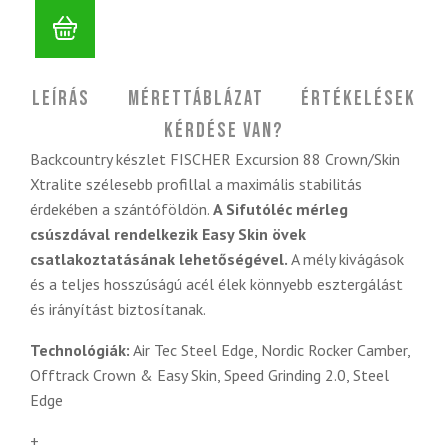
Leírás
Mérettáblázat
Értékelések
Kérdése van?
Backcountry készlet FISCHER Excursion 88 Crown/Skin
Xtralite szélesebb profillal a maximális stabilitás
érdekében a szántóföldön.
A Sifutóléc mérleg
csúszdával rendelkezik Easy Skin övek
csatlakoztatásának lehetőségével.
A mély kivágások
és a teljes hosszúságú acél élek könnyebb esztergálást
és irányítást biztosítanak.
Technológiák:
Air Tec Steel Edge, Nordic Rocker Camber,
Offtrack Crown & Easy Skin, Speed Grinding 2.0, Steel
Edge
+