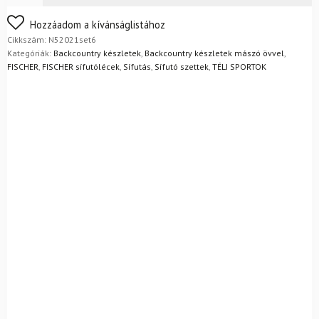
Nem biztos a választásában? Semmi gond – a terméket
Hozzáadom a kívánságlistához
egyszerűen visszaküldheti 14 napon belül, indoklás nélkül.
Cikkszám:
N52021set6
Mik a visszaküldés feltételei?
Kategóriák:
Backcountry készletek
,
Backcountry készletek mászó övvel
,
FISCHER
,
FISCHER sífutólécek
,
Sífutás
,
Sífutó szettek
,
TÉLI SPORTOK