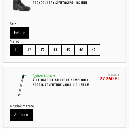
backcountry sífutócipő - BC NNN
Szín
Fekete
Méret
41
42
43
44
45
46
47
35 080
Ft
RAKTÁRON
27 260
Ft
Állítható hátsó botok KOMPERDELL
Nordic Adventure Vario 110-155 cm
A rudak mérete
Állítható