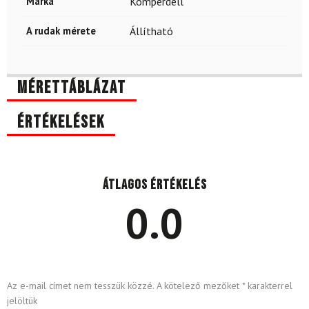
Márka
Komperdell
A rudak mérete
Állítható
Mérettáblázat
Értékelések
Átlagos értékelés
0.0
Az e-mail címet nem tesszük közzé.
A kötelező mezőket
*
karakterrel
jelöltük