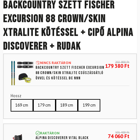
Backcountry szett FISCHER
Excursion 88 Crown/Skin
Xtralite kötéssel + cipő Alpina
Discoverer + rudak
202 800
Ft
NINCS RAKTÁRON
179 380
Ft
Backcountry szett FISCHER Excursion
88 Crown/Skin Xtralite csúszásgátló
övvel és kötéssel BC NNN
Hossz
169 cm
179 cm
189 cm
199 cm
101 400
Ft
RAKTÁRON
74 060
Ft
ALPINA Discoverer Vital Black