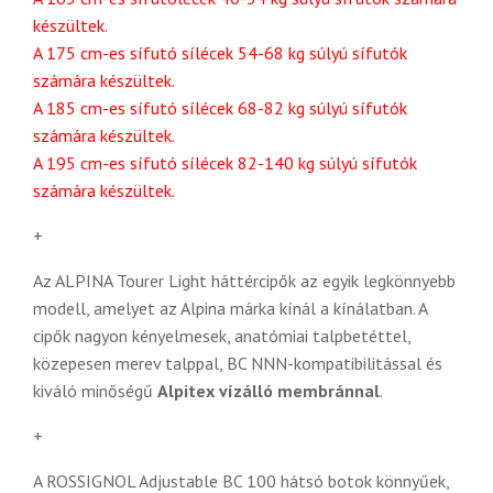
készültek.
A 175 cm-es sífutó sílécek 54-68 kg súlyú sífutók
számára készültek.
A 185 cm-es sífutó sílécek 68-82 kg súlyú sífutók
számára készültek.
A 195 cm-es sífutó sílécek 82-140 kg súlyú sífutók
számára készültek.
+
Az ALPINA Tourer Light háttércipők az egyik legkönnyebb
modell, amelyet az Alpina márka kínál a kínálatban. A
cipők nagyon kényelmesek,
anatómiai talpbetéttel,
közepesen merev talppal, BC NNN-kompatibilitással és
kiváló minőségű
Alpitex vízálló membránnal
.
+
A ROSSIGNOL Adjustable BC 100 hátsó botok könnyűek,