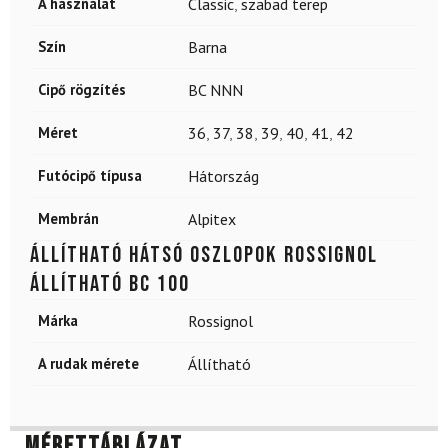
A használat
Classic
,
szabad terep
Szín
Barna
Cipő rögzítés
BC NNN
Méret
36
,
37
,
38
,
39
,
40
,
41
,
42
Futócipő típusa
Hátország
Membrán
Alpitex
Állítható hátsó oszlopok ROSSIGNOL
Állítható BC 100
Márka
Rossignol
A rudak mérete
Állítható
Mérettáblázat