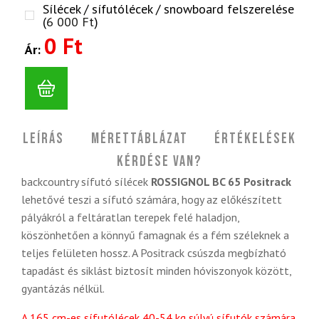
Sílécek / sífutólécek / snowboard felszerelése
(
6 000
Ft
)
0 Ft
Ár:
Leírás
Mérettáblázat
Értékelések
Kérdése van?
backcountry sífutó sílécek
ROSSIGNOL BC 65 Positrack
lehetővé teszi a sífutó számára, hogy az előkészített
pályákról a feltáratlan terepek felé haladjon,
köszönhetően a könnyű famagnak és a fém széleknek a
teljes felületen hossz. A Positrack csúszda megbízható
tapadást és siklást biztosít minden hóviszonyok között,
gyantázás nélkül.
A 165 cm-es sífutólécek 40-54 kg súlyú sífutók számára