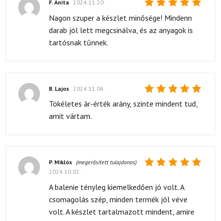
F. Anita
2024.11.20.
Értékelés:
Nagon szuper a készlet minősége! Mindenn
5
/ 5
darab jól lett megcsinálva, és az anyagok is
tartósnak tűnnek.
B. Lajos
2024.11.06.
Értékelés:
Tökéletes ár-érték arány, szinte mindent tud,
5
/ 5
amit vártam.
P. Miklós
(megerősített tulajdonos)
2024.10.02.
Értékelés:
5
/ 5
A balenie tényleg kiemelkedően jó volt. A
csomagolás szép, minden termék jól véve
volt. A készlet tartalmazott mindent, amire