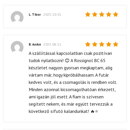
L. Tibor
2025.10.31.
Értékelés:
5
/ 5
B. Anikó
2025.06.11.
Értékelés:
A szállítással kapcsolatban csak pozitívan
5
/ 5
tudok nyilatkozni! 😊 A Rossignol BC 65
készletet nagyon gyorsan megkaptam, alig
vártam már, hogy kipróbálhassam. A futár
kedves volt, és a csomagolás is rendben volt.
Minden azonnal kicsomagolhatóan érkezett,
ami igazán jól esett. A fiam is szívesen
segített nekem, és már együtt tervezzük a
következő sífutó kalandunkat! 🔥⭐