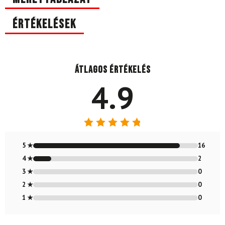
Értékelések
Átlagos értékelés
4.9
Értékelés:
4.89
/ 5
5 ★
16
4 ★
2
3 ★
0
2 ★
0
1 ★
0