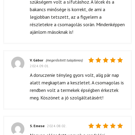
szükségem volt a sífutáshoz. A lécek és a
bakancs minősége is korrekt, de ami a
legjobban tetszett, az a figyelem a
részletekre a csomagolás során. Mindenképpen
ajánlom másoknak is!
V. Gábor
(megerősített tulajdonos)
2024.09.01.
Értékelés:
5
/ 5
A doruczenie tényleg gyors volt, alig pár nap
alatt megkaptam a keszletet. A csomagolas is
rendben volt a termekek épségben érkeztek
meg. Köszönet a jó szolgáltatásért!
S. Emese
2024.08.02.
Értékelés: