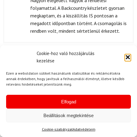
Nagyon elégedett vagyok a rendelési
5
/ 5
folyamattal. A Backcountry készletet gyorsan
megkaptam, és a kiszállítás IS pontosan a
megadott időpontban történt. A csomagolás is
rendben volt, mindent sértetlenül érkezett.
Cookie-hoz való hozzájárulás
V. Viktória
2024.07.25.
kezelése
Értékelés:
5
/ 5
Ezen a weboldalon sütiket használunk statisztikai és reklámcélokra
annak érdekében, hogy javítsuk a felhasználói élményt, illetve később
releváns hirdetéseket jelenítsünk meg.
N. Attila
2024.06.24.
Értékelés:
A készlet minősége tényleg lenyűgöző! A
Elfogad
5
/ 5
ROSSIGNOL BC 65 sífutólécek nagyon
stabilak, és a hóban szépen teljesítenek. Az
Beállítások megtekintése
Alpina Tourer bakancs kényelmes, jól tart, így
Cookie-szabályzat
Adatvédelem
nem fájdult meg a lábam a hosszú túrák során