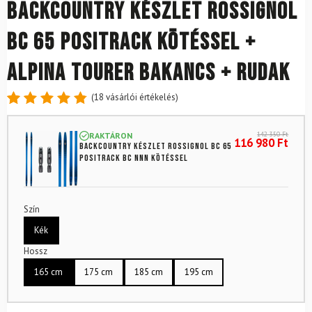
Backcountry készlet ROSSIGNOL
BC 65 Positrack kötéssel +
Alpina Tourer bakancs + rudak
(
18
vásárlói értékelés)
Értékelés
18
4.89
az
142 350
Ft
RAKTÁRON
5-ből,
116 980
Ft
Backcountry készlet ROSSIGNOL BC 65
értékelés
Positrack BC NNN kötéssel
alapján
Szín
Kék
Hossz
165 cm
175 cm
185 cm
195 cm