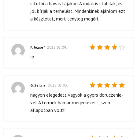
sífutni a havas tájakon. A rudak is stabilak, és
jól bírják a terhelést. Mindenkinek ajánlom ezt
a készletet, mert tényleg megéri.
F. József
2025.02.09.
Értékelés:
jó
4
/ 5
G. Szilvia
2025.02.03.
Értékelés:
nagyon elegedett vagyok a gyors doruczenie-
5
/ 5
vel. A termek hamar megerkezett, szep
allapotban volt!!