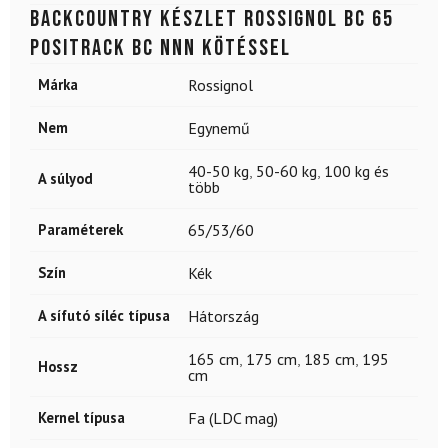
Backcountry készlet ROSSIGNOL BC 65
Positrack BC NNN kötéssel
Márka
Rossignol
Nem
Egynemű
40-50 kg
,
50-60 kg
,
100 kg és
A súlyod
több
Paraméterek
65/53/60
Szín
Kék
A sífutó síléc típusa
Hátország
165 cm
,
175 cm
,
185 cm
,
195
Hossz
cm
Kernel típusa
Fa (LDC mag)