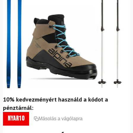
10% kedvezményért használd a kódot a
pénztárnál:
nyar10
Másolás a vágólapra