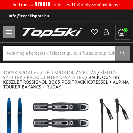
NYAR10
Add meg a
kódot, és 10% kedvezményt kapsz
info@topskisport.hu
0
Products
search
TOPSKISPORT.HU
/
TÉLI SPORTOK
/
SÍFUTÁS
/
SÍFUTÓ
SZETTEK
/
BACKCOUNTRY KÉSZLETEK
/
BACKCOUNTRY
KÉSZLET ROSSIGNOL BC 65 POSITRACK KÖTÉSSEL + ALPINA
TOURER BAKANCS + RUDAK