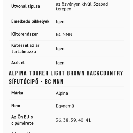
az ösvényen kívül
,
Szabad
Útvonal típusa
terepen
Emelkedő pikkelyek
Igen
Kötőrendszer
BC NNN
Kötéssel az ár
Igen
tartalmazza
Acél él
Igen
ALPINA Tourer Light Brown backcountry
sífutócipő - BC NNN
Márka
Alpina
Nem
Egynemű
Az Ön EU-s
36
,
38
,
39
,
40
,
41
cipőmérete