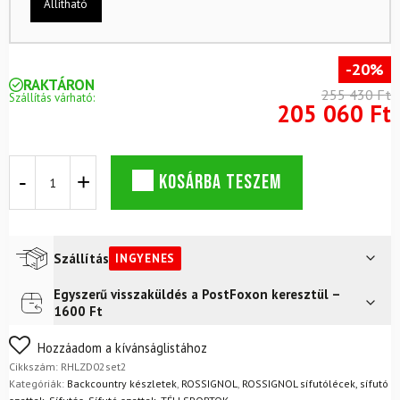
Állítható
-20%
RAKTÁRON
255 430 Ft
Szállítás várható:
205 060 Ft
Backcountry
KOSÁRBA TESZEM
készlet
ROSSIGNOL
BC
65
Positrack
Szállítás
INGYENES
kötéssel
+
Egyszerű visszaküldés a PostFoxon keresztül –
Futár a címre
Ingyenes
Alpina
1600 Ft
Tourer
bakancs
Nem biztos a választásában? Semmi gond – a terméket
Hozzáadom a kívánságlistához
+
egyszerűen visszaküldheti 14 napon belül, indoklás nélkül.
Cikkszám:
RHLZD02set2
rudak
Mik a visszaküldés feltételei?
Kategóriák:
Backcountry készletek
,
ROSSIGNOL
,
ROSSIGNOL sífutólécek, sífutó
mennyiség