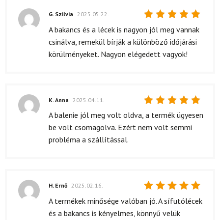
G. Szilvia
2025.05.22.
Értékelés:
A bakancs és a lécek is nagyon jól meg vannak
5
/ 5
csinálva, remekül bírják a különböző időjárási
körülményeket. Nagyon elégedett vagyok!
K. Anna
2025.04.11.
Értékelés:
A balenie jól meg volt oldva, a termék ügyesen
5
/ 5
be volt csomagolva. Ezért nem volt semmi
probléma a szállítással.
H. Ernő
2025.02.16.
Értékelés:
A termékek minősége valóban jó. A sífutólécek
5
/ 5
és a bakancs is kényelmes, könnyű velük