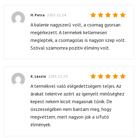
H. Petra
2025.11.24.
Értékelés:
A balenie nagyszerű volt, a csomag gyorsan
5
/ 5
megérkezett. A termekek kellemesen
megleptek, a csomagolas is nagyon szep volt.
Szóval számomra pozitiv élmény volt.
K. László
2025.11.20.
Értékelés:
A termékvel való elégedettségem teljes. Az
5
/ 5
árakat tekintve azért az igenyelt minőséghez
kepest nekem kicsit magasnak tűnik. De
összességében nem bantam meg, hogy
megvettem, mert nagyon jok a sífutó
élmények.