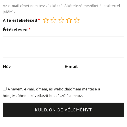
Az e-mail címet nem tesszük közzé.
A kötelező mezőket
*
karakterrel
jelöltük
A te értékelésed
*
Értékelésed
*
Név
E-mail
A nevem, e-mail címem, és weboldalcímem mentése a
böngészőben a következő hozzászólásomhoz.