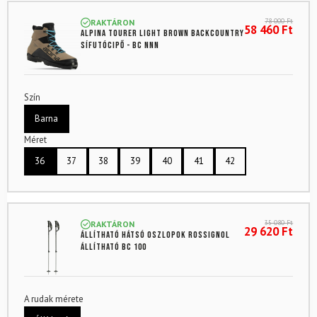
78 000
Ft
RAKTÁRON
58 460
Ft
ALPINA Tourer Light Brown backcountry
sífutócipő - BC NNN
Szín
Barna
Méret
36
37
38
39
40
41
42
35 080
Ft
RAKTÁRON
29 620
Ft
Állítható hátsó oszlopok ROSSIGNOL
Állítható BC 100
A rudak mérete