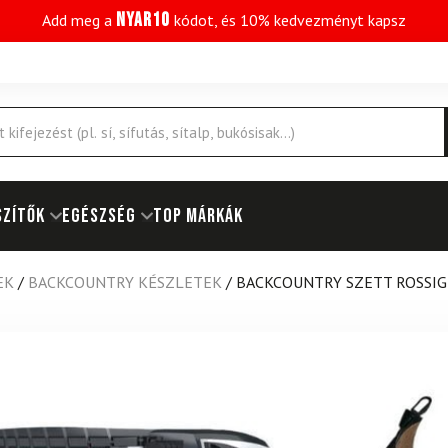
NYAR10
Add meg a
kódot, és 10% kedvezményt kapsz
SZÍTŐK
EGÉSZSÉG
Top márkák
EK
/
BACKCOUNTRY KÉSZLETEK
/
BACKCOUNTRY SZETT ROSSIGN