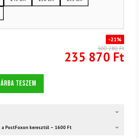
-21%
300 280 Ft
235 870 Ft
SÁRBA TESZEM
s a PostFoxon keresztül – 1600 Ft