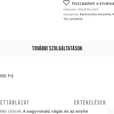
Nem biztos a választásában
Hozzáadom a kívánsá
Outlander
napon belül, indoklás nélkül
cipő
Cikkszám:
RHLZF01set10
+
Kategóriák:
Backcountry készletek
,
rudak
TÉLI SPORTOK
mennyiség
További szolgáltatások
000
Ft
)
ettáblázat
Értékelések
déki sílécek.
A nagyvonalú vágás és az enyhe