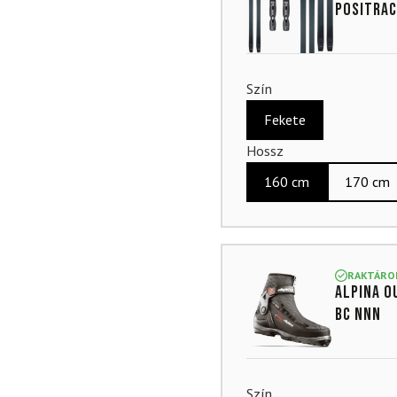
alapján
Positrac
Szín
Fekete
Hossz
160 cm
170 cm
RAKTÁRO
ALPINA O
BC NNN
Szín