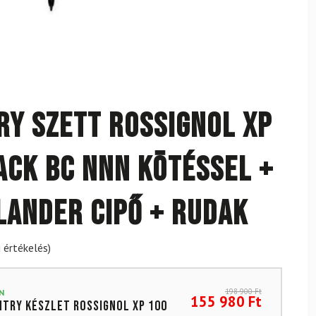
y szett ROSSIGNOL XP
ack BC NNN kötéssel +
lander cipő + rudak
 értékelés)
198 900
Ft
N
155 980
Ft
try készlet ROSSIGNOL XP 100