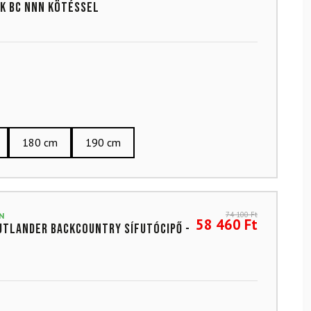
k BC NNN kötéssel
180 cm
190 cm
74 100
Ft
N
58 460
Ft
utlander backcountry sífutócipő -