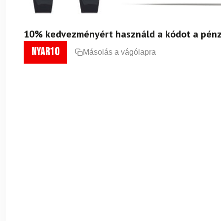
10% kedvezményért használd a kódot a pénz
nyar10
Másolás a vágólapra