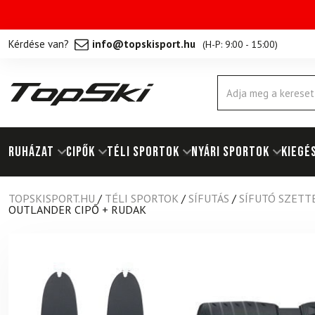
Kérdése van?
info@topskisport.hu
(
H-P: 9:00 - 15:00
)
Products
search
RUHÁZAT
Cipők
TÉLI SPORTOK
NYÁRI SPORTOK
KIEGÉ
TOPSKISPORT.HU
/
TÉLI SPORTOK
/
SÍFUTÁS
/
SÍFUTÓ SZETT
OUTLANDER CIPŐ + RUDAK