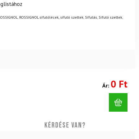
? Semmi gond – a terméket egyszerűen visszaküldheti 14
glistához
.
Mik a visszaküldés feltételei?
ROSSIGNOL
,
ROSSIGNOL sífutólécek, sífutó szettek
,
Sífutás
,
Sífutó szettek
,
0 Ft
Ár:
Kérdése van?