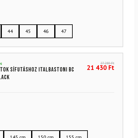
44
45
46
47
27 280
Ft
N
21 430
Ft
tok sífutáshoz ITALBASTONI BC
lack
145 cm
150 cm
155 cm