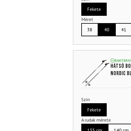
Fekete
Méret
38
40
41
RAKTÁRO
Hátsó bo
Nordic B
Szín
Fekete
A rudak mérete
135 cm
140 cm