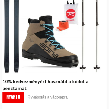
10% kedvezményért használd a kódot a
pénztárnál:
nyar10
Másolás a vágólapra