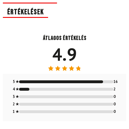
Értékelések
Átlagos értékelés
4.9
Értékelés:
4.89
/ 5
5 ★
16
4 ★
2
3 ★
0
2 ★
0
1 ★
0