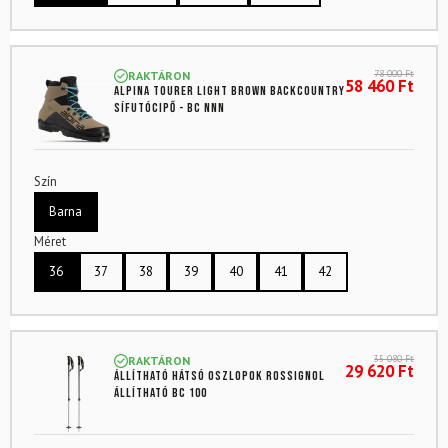
78 000
Ft
RAKTÁRON
58 460
Ft
ALPINA Tourer Light Brown backcountry
sífutócipő - BC NNN
Szín
Barna
Méret
36
37
38
39
40
41
42
35 080
Ft
RAKTÁRON
29 620
Ft
Állítható hátsó oszlopok ROSSIGNOL
Állítható BC 100