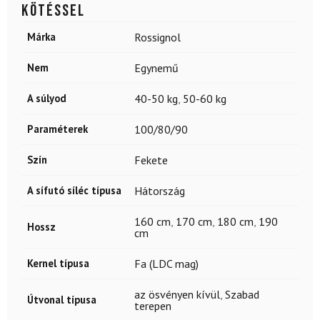
kötéssel
Márka
Rossignol
Nem
Egynemű
A súlyod
40-50 kg
,
50-60 kg
Paraméterek
100/80/90
Szín
Fekete
A sífutó síléc típusa
Hátország
160 cm
,
170 cm
,
180 cm
,
190
Hossz
cm
Kernel típusa
Fa (LDC mag)
az ösvényen kívül
,
Szabad
Útvonal típusa
terepen