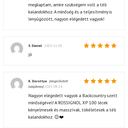
megkaptam, amire szükségem volt a téli
kalandokhoz. A minőség és a teljesítmény is
lenyűgözött, nagyon elégedett vagyok!
S. Dániel
2025.11.03.
Értékelés:
jó
5
/ 5
K. Dorottya
(megerősített
tulajdonos)
2025.09.24.
Értékelés:
5
/ 5
Nagyon elégedett vagyok a Backcountry szett
minőségével! A ROSSIGNOL XP 100 lécek
kényelmesek és masszívak, tökéletesek a téli
kalandokhoz. 😊❤️