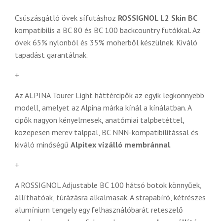
Csúszásgátló övek sífutáshoz
ROSSIGNOL L2 Skin BC
kompatibilis a BC 80 és BC 100 backcountry futókkal. Az
övek 65% nylonból és 35% moherből készülnek. Kiváló
tapadást garantálnak.
+
Az ALPINA Tourer Light háttércipők az egyik legkönnyebb
modell, amelyet az Alpina márka kínál a kínálatban. A
cipők nagyon kényelmesek,
anatómiai talpbetéttel,
közepesen merev talppal, BC NNN-kompatibilitással és
kiváló minőségű
Alpitex vízálló membránnal
.
+
A ROSSIGNOL Adjustable BC 100 hátsó botok könnyűek,
állíthatóak, túrázásra alkalmasak. A strapabíró, kétrészes
alumínium tengely egy felhasználóbarát reteszelő