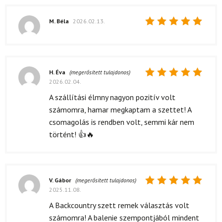
M. Béla
2026.02.13.
Értékelés:
5
/ 5
H. Éva
(megerősített tulajdonos)
2026.02.04.
Értékelés:
5
/ 5
A szállítási élmny nagyon pozitív volt
számomra, hamar megkaptam a szettet! A
csomagolás is rendben volt, semmi kár nem
történt! 👍🔥
V. Gábor
(megerősített tulajdonos)
2025.11.08.
Értékelés:
5
/ 5
A Backcountry szett remek választás volt
számomra! A balenie szempontjából mindent