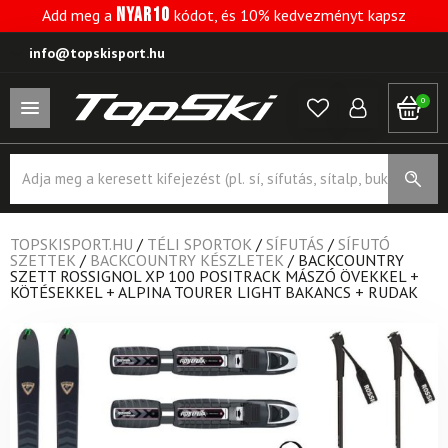
NYAR10
Add meg a
kódot, és 10% kedvezményt kapsz
info@topskisport.hu
0
Products
search
TOPSKISPORT.HU
/
TÉLI SPORTOK
/
SÍFUTÁS
/
SÍFUTÓ
SZETTEK
/
BACKCOUNTRY KÉSZLETEK
/
BACKCOUNTRY
SZETT ROSSIGNOL XP 100 POSITRACK MÁSZÓ ÖVEKKEL +
KÖTÉSEKKEL + ALPINA TOURER LIGHT BAKANCS + RUDAK