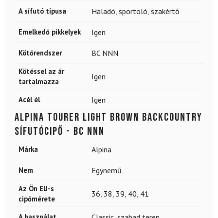
A sífutó típusa
Haladó
,
sportoló
,
szakértő
Emelkedő pikkelyek
Igen
Kötőrendszer
BC NNN
Kötéssel az ár
Igen
tartalmazza
Acél él
Igen
ALPINA Tourer Light Brown backcountry
sífutócipő - BC NNN
Márka
Alpina
Nem
Egynemű
Az Ön EU-s
36
,
38
,
39
,
40
,
41
cipőmérete
A használat
Classic
,
szabad terep