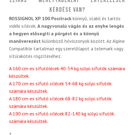
Leírás
Mérettáblázat
Értékelések
Kérdése van?
ROSSIGNOL XP 100 Positrack
könnyű, stabil és tartós
vidéki sílécek.
A nagyvonalú vágás és az enyhe lengés
a hegyen elősegíti a pörgést és a könnyű
manőverezést
különböző hóviszonyok között. Az Alpine
Compatible tartalmaz egy szerelőlapot a telemark vagy
sítúrakötés rögzítéséhez.
A 160 cm-es sífutólécek 40-54 kg súlyú sífutók számára
készültek.
A 170 cm-es sífutó sílécek 54-68 kg súlyú sífutók
számára készültek.
A 180 cm-es sífutó sílécek 68-82 kg súlyú sífutók
számára készültek.
A 190 cm-es sífutó sílécek 82-140 kg súlyú sífutók
számára készültek.
+