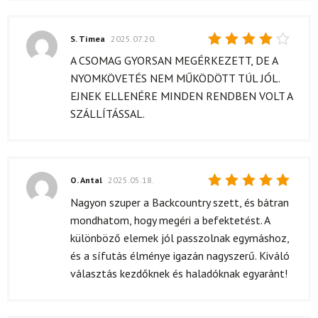
S. Tímea
2025.07.20.
Értékelés:
A CSOMAG GYORSAN MEGÉRKEZETT, DE A
4
/ 5
NYOMKÖVETÉS NEM MŰKÖDÖTT TÚL JÓL.
EJNEK ELLENÉRE MINDEN RENDBEN VOLT A
SZÁLLÍTÁSSAL.
O. Antal
2025.05.18.
Értékelés:
Nagyon szuper a Backcountry szett, és bátran
5
/ 5
mondhatom, hogy megéri a befektetést. A
különböző elemek jól passzolnak egymáshoz,
és a sífutás élménye igazán nagyszerű. Kiváló
választás kezdőknek és haladóknak egyaránt!