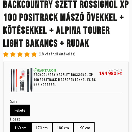
Backcountry szett ROSSIGNOL XP
100 Positrack mászó övekkel +
kötésekkel + Alpina Tourer
Light bakancs + rudak
(
18
vásárlói értékelés)
Értékelés
18
4.89
az
257 400
Ft
RAKTÁRON
5-ből,
194 980
Ft
Backcountry készlet ROSSIGNOL XP
értékelés
100 Positrack mászópántokkal és BC
alapján
NNN kötéssel
Szín
Fekete
Hossz
160 cm
170 cm
180 cm
190 cm