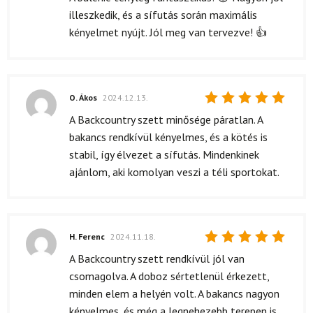
5
/ 5
illeszkedik, és a sífutás során maximális
kényelmet nyújt. Jól meg van tervezve! 👍
O. Ákos
2024.12.13.
Értékelés:
A Backcountry szett minősége páratlan. A
5
/ 5
bakancs rendkívül kényelmes, és a kötés is
stabil, így élvezet a sífutás. Mindenkinek
ajánlom, aki komolyan veszi a téli sportokat.
H. Ferenc
2024.11.18.
Értékelés:
A Backcountry szett rendkívül jól van
5
/ 5
csomagolva. A doboz sértetlenül érkezett,
minden elem a helyén volt. A bakancs nagyon
kényelmes, és még a legnehezebb terepen is