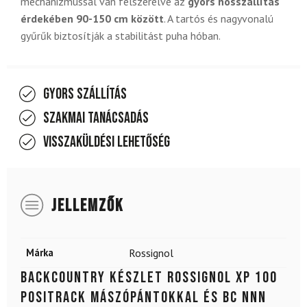
mechanizmussal van felszerelve az
gyors hosszállítás
érdekében 90-150 cm között
. A tartós és nagyvonalú
gyűrűk biztosítják a stabilitást puha hóban.
Gyors szállítás
Szakmai tanácsadás
Visszaküldési lehetőség
JELLEMZŐK
Márka
Rossignol
Backcountry készlet ROSSIGNOL XP 100
Positrack mászópántokkal és BC NNN