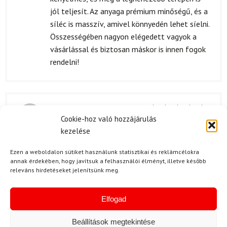
jól teljesít. Az anyaga prémium minőségű, és a
síléc is masszív, amivel könnyedén lehet síelni.
Összességében nagyon elégedett vagyok a
vásárlással és biztosan máskor is innen fogok
rendelni!
K. Erzsébet
(megerősített
Cookie-hoz való hozzájárulás
tulajdonos)
2024.11.02.
Értékelés:
kezelése
5
/ 5
Eddig nem bántam meg a választásomat. A
szett ár-érték aránya kiváló! A minősége
Ezen a weboldalon sütiket használunk statisztikai és reklámcélokra
sokkal jobb, mint amit vártam, és a kényelme
annak érdekében, hogy javítsuk a felhasználói élményt, illetve később
releváns hirdetéseket jelenítsünk meg.
is meglepett. A bakancs igazi élmény, a síelés
pedig szórakoztatóbb vele. Nagyon sokáig
terveztem megvenni ezt a terméket, és most
Elfogad
végre megérte! ❤️
Beállítások megtekintése