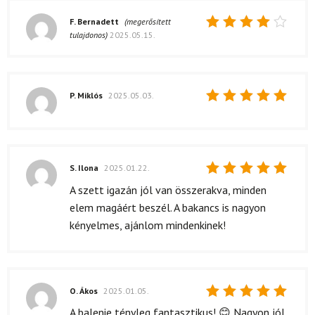
F. Bernadett
(megerősített
tulajdonos)
2025.05.15.
Értékelés:
4
/ 5
P. Miklós
2025.05.03.
Értékelés:
5
/ 5
S. Ilona
2025.01.22.
Értékelés:
A szett igazán jól van összerakva, minden
5
/ 5
elem magáért beszél. A bakancs is nagyon
kényelmes, ajánlom mindenkinek!
O. Ákos
2025.01.05.
Értékelés:
A balenie tényleg fantasztikus! 😊 Nagyon jól