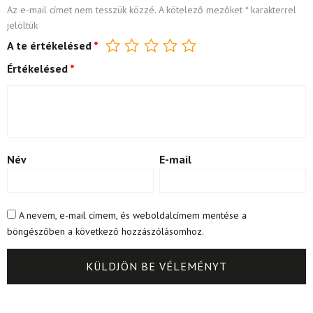
Az e-mail címet nem tesszük közzé.
A kötelező mezőket
*
karakterrel
jelöltük
A te értékelésed
*
Értékelésed
*
Név
E-mail
A nevem, e-mail címem, és weboldalcímem mentése a
böngészőben a következő hozzászólásomhoz.