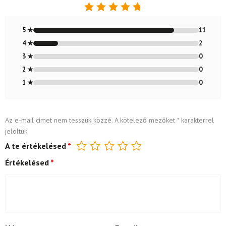
Értékelés:
4.85
/ 5
5 ★
11
4 ★
2
3 ★
0
2 ★
0
1 ★
0
Az e-mail címet nem tesszük közzé.
A kötelező mezőket
*
karakterrel
jelöltük
A te értékelésed
*
Értékelésed
*