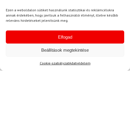
Ezen a weboldalon sütiket használunk statisztikai és reklámcélokra
annak érdekében, hogy javítsuk a felhasználói élményt, illetve később
Kérdése van?
releváns hirdetéseket jelenítsünk meg.
info@topskisport.hu
Elfogad
Beállítások megtekintése
Név
Cookie-szabályzat
Adatvédelem
E-mail
Az üzeneted