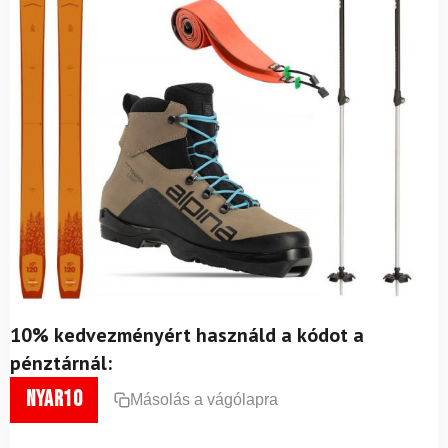
10% kedvezményért használd a kódot a
pénztárnál:
nyar10
Másolás a vágólapra