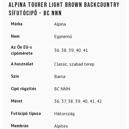
ALPINA Tourer Light Brown backcountry
sífutócipő - BC NNN
Márka
Alpina
Nem
Egynemű
Az Ön EU-s
36
,
38
,
39
,
40
,
41
cipőmérete
A használat
Classic
,
szabad terep
Szín
Barna
Cipő rögzítés
BC NNN
Méret
36
,
37
,
38
,
39
,
40
,
41
,
42
Futócipő típusa
Hátország
Membrán
Alpitex