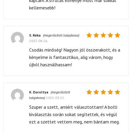
kaptam. A sífutás élménye most már sokkal
kellemesebb!
S. Réka
(megerősített tulajdonos)
2025.04.16.
Értékelés:
5
/ 5
Csodás minőség! Nagyon jól összerakott, és a
kényelme is fantasztikus, alig várom, hogy
újból használhassam!
K. Dorottya
(megerősített
tulajdonos)
2025.03.22.
Értékelés:
5
/ 5
Szuper a szett, amiért választottam! A bolti
kiválasztás során sokat segítettek, és végül
ezt a szettet vettem meg, nem bántam meg.