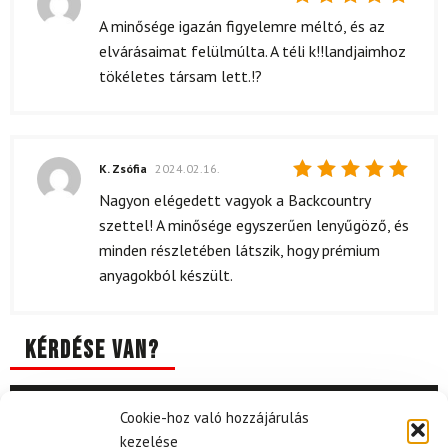
Értékelés:
A minősége igazán figyelemre méltó, és az
5
/ 5
elvárásaimat felülmúlta. A téli k!!landjaimhoz
tökéletes társam lett.!?
K. Zsófia
2024.02.16.
Értékelés:
Nagyon elégedett vagyok a Backcountry
5
/ 5
szettel! A minősége egyszerűen lenyűgöző, és
minden részletében látszik, hogy prémium
anyagokból készült.
Kérdése van?
Cookie-hoz való hozzájárulás
kezelése