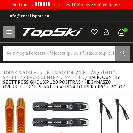
NYAR10
Add meg a
kódot, és 10% kedvezményt kapsz
info@topskisport.hu
0
Products
search
TOPSKISPORT.HU
/
TÉLI SPORTOK
/
SÍFUTÁS
/
SÍFUTÓ
SZETTEK
/
BACKCOUNTRY KÉSZLETEK
/
BACKCOUNTRY
SZETT ROSSIGNOL XP 120 POSITRACK HEGYMÁSZÓ
ÖVEKKEL + KÖTÉSEKKEL + ALPINA TOURER CIPŐ + BOTOK