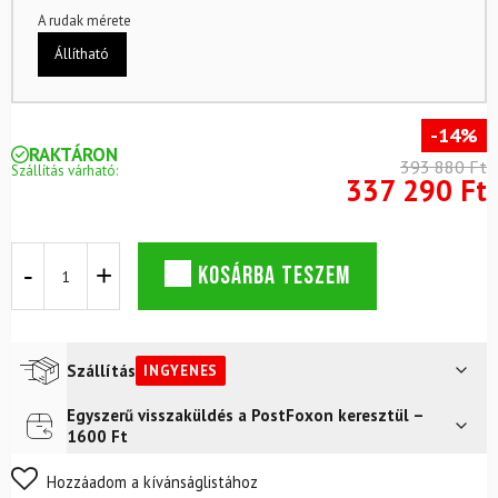
A rudak mérete
Állítható
-14%
RAKTÁRON
393 880 Ft
Szállítás várható:
337 290 Ft
Backcountry
KOSÁRBA TESZEM
szett
ROSSIGNOL
XP
120
Positrack
Szállítás
INGYENES
hegymászó
övekkel
Egyszerű visszaküldés a PostFoxon keresztül –
Futár a címre
Ingyenes
+
1600 Ft
kötésekkel
+
Nem biztos a választásában? Semmi gond – a terméket
Hozzáadom a kívánságlistához
Alpina