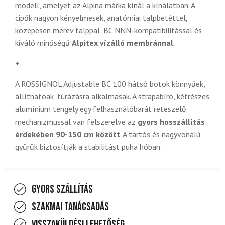
modell, amelyet az Alpina márka kínál a kínálatban. A
cipők nagyon kényelmesek,
anatómiai talpbetéttel,
közepesen merev talppal, BC NNN-kompatibilitással és
kiváló minőségű
Alpitex vízálló membránnal
.
+
A ROSSIGNOL Adjustable BC 100 hátsó botok könnyűek,
állíthatóak, túrázásra alkalmasak. A strapabíró, kétrészes
alumínium tengely egy felhasználóbarát reteszelő
mechanizmussal van felszerelve az
gyors hosszállítás
érdekében 90-150 cm között
. A tartós és nagyvonalú
gyűrűk biztosítják a stabilitást puha hóban.
Gyors szállítás
Szakmai tanácsadás
Visszaküldési lehetőség