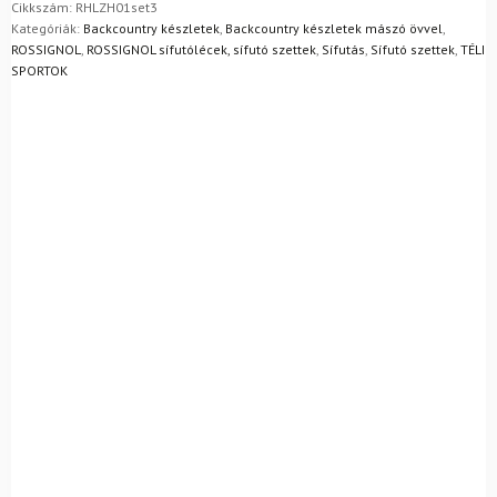
egyszerűen visszaküldheti 14 napon belül, indoklás nélkül.
Cikkszám:
RHLZH01set3
Tourer
Mik a visszaküldés feltételei?
Kategóriák:
Backcountry készletek
,
Backcountry készletek mászó övvel
,
cipő
ROSSIGNOL
,
ROSSIGNOL sífutólécek, sífutó szettek
,
Sífutás
,
Sífutó szettek
,
TÉLI
+
SPORTOK
botok
mennyiség