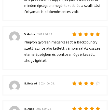
minden épségben megérkezett, és a szállítási
folyamat is zökkenőmentes volt.
V. Gábor
2024.07.18.
Értékelés:
Nagyon gyorsan megérkezett a Backcountry
5
/ 5
szett, szinte alig kellett várnom rá! Az összes
eleme épségben és pontosan úgy érkezett,
ahogy ígérték.
B. Roland
2024.06.08.
Értékelés:
4
/ 5
K. Anna
2024.04.28.