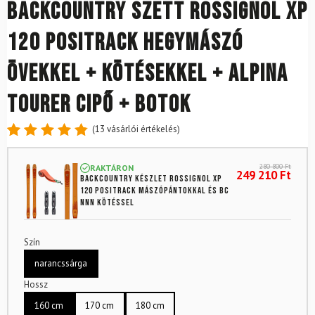
Backcountry szett ROSSIGNOL XP
120 Positrack hegymászó
övekkel + kötésekkel + Alpina
Tourer cipő + botok
(
13
vásárlói értékelés)
Értékelés
13
4.85
az
280 800
Ft
RAKTÁRON
5-ből,
249 210
Ft
Backcountry készlet ROSSIGNOL XP
értékelés
120 Positrack mászópántokkal és BC
alapján
NNN kötéssel
Szín
narancssárga
Hossz
160 cm
170 cm
180 cm