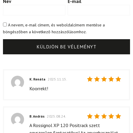
Név
E-mail
A nevem, e-mail címem, és weboldalcímem mentése a
böngészőben a következő hozzászólásomhoz.
K. Renáta
2025.11.15.
Értékelés:
Koorrekt!
5
/ 5
B. András
2025.08.24.
Értékelés:
A Rossignol XP 120 Positrack szett
5
/ 5
egyszerűen fantasztikus! Az anyaghasználat