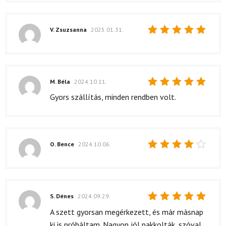
V. Zsuzsanna
2025.01.31.
Értékelés:
5
/ 5
M. Béla
2024.10.11.
Értékelés:
Gyors szállítás, minden rendben volt.
5
/ 5
O. Bence
2024.10.06.
Értékelés:
4
/ 5
S. Dénes
2024.09.29.
Értékelés:
A szett gyorsan megérkezett, és már másnap
5
/ 5
ki is próbáltam. Nagyon jól pakkolták, szóval