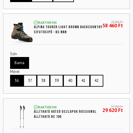
78 000
Ft
RAKTÁRON
58 460
Ft
ALPINA Tourer Light Brown backcountry
sífutócipő - BC NNN
Szín
Barna
Méret
36
37
38
39
40
41
42
35 080
Ft
RAKTÁRON
29 620
Ft
Állítható hátsó oszlopok ROSSIGNOL
Állítható BC 100