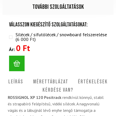
További szolgáltatások
Válasszon kiegészítő szolgáltatásokat:
Sílécek / sífutólécek / snowboard felszerelése
(
6 000
Ft
)
0 Ft
Ár:
Leírás
Mérettáblázat
Értékelések
Kérdése van?
ROSSIGNOL XP 120 Positrack
rendkívül könnyű, stabil
és strapabíró felépítésű, vidéki sílécek. A nagyvonalú
vágás és a lábujjnál lévő enyhe lengő támogatja a