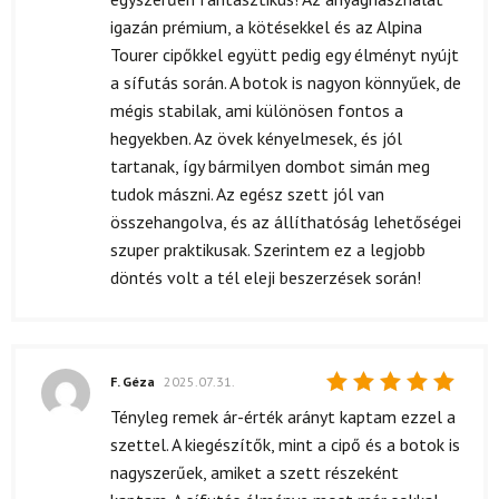
igazán prémium, a kötésekkel és az Alpina
Tourer cipőkkel együtt pedig egy élményt nyújt
a sífutás során. A botok is nagyon könnyűek, de
mégis stabilak, ami különösen fontos a
hegyekben. Az övek kényelmesek, és jól
tartanak, így bármilyen dombot simán meg
tudok mászni. Az egész szett jól van
összehangolva, és az állíthatóság lehetőségei
szuper praktikusak. Szerintem ez a legjobb
döntés volt a tél eleji beszerzések során!
F. Géza
2025.07.31.
Értékelés:
Tényleg remek ár-érték arányt kaptam ezzel a
5
/ 5
szettel. A kiegészítők, mint a cipő és a botok is
nagyszerűek, amiket a szett részeként