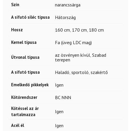
Szín
narancssárga
A sífutó síléc típusa
Hátország
Hossz
160 cm
,
170 cm
,
180 cm
Kernel típusa
Fa (üveg LDC mag)
az ösvényen kívül
,
Szabad
Útvonal típusa
terepen
A sífutó típusa
Haladó
,
sportoló
,
szakértő
Emelkedő pikkelyek
Igen
Kötőrendszer
BC NNN
Kötéssel az ár
Igen
tartalmazza
Acél él
Igen