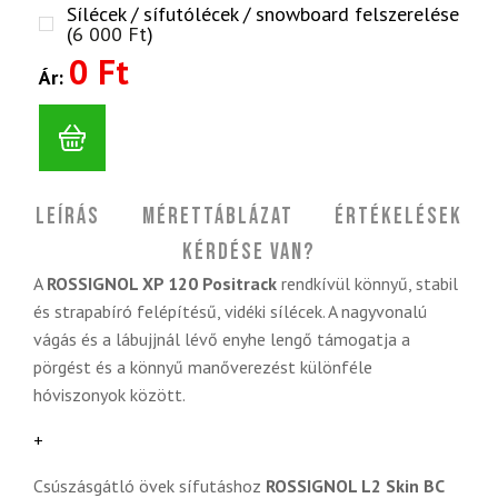
Sílécek / sífutólécek / snowboard felszerelése
(
6 000
Ft
)
0 Ft
Ár:
Leírás
Mérettáblázat
Értékelések
Kérdése van?
A
ROSSIGNOL XP 120 Positrack
rendkívül könnyű, stabil
és strapabíró felépítésű, vidéki sílécek. A nagyvonalú
vágás és a lábujjnál lévő enyhe lengő támogatja a
pörgést és a könnyű manőverezést különféle
hóviszonyok között.
+
Csúszásgátló övek sífutáshoz
ROSSIGNOL L2 Skin BC