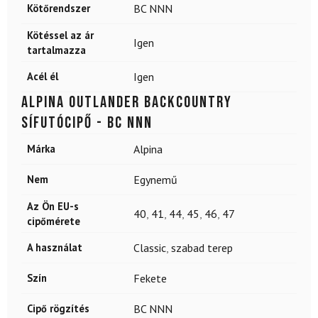
Kötőrendszer
BC NNN
Kötéssel az ár
Igen
tartalmazza
Acél él
Igen
ALPINA Outlander backcountry
sífutócipő - BC NNN
Márka
Alpina
Nem
Egynemű
Az Ön EU-s
40
,
41
,
44
,
45
,
46
,
47
cipőmérete
A használat
Classic
,
szabad terep
Szín
Fekete
Cipő rögzítés
BC NNN