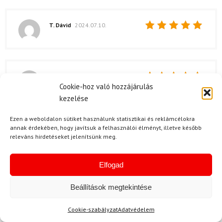
T. Dávid
2024.07.10.
Értékelés:
5
/ 5
T. Klára
2024.04.25.
Cookie-hoz való hozzájárulás
Értékelés:
A minőség lenyűgöző! A ROSSIGNOL szett
kezelése
5
/ 5
minden részlete jól meg van csinálva, és az
Alpina cipő kényelemben verhetetlen!
Ezen a weboldalon sütiket használunk statisztikai és reklámcélokra
annak érdekében, hogy javítsuk a felhasználói élményt, illetve később
releváns hirdetéseket jelenítsünk meg.
S. Máté
2024.02.25.
Elfogad
Értékelés:
Tényleg szuper minőségű a termék! Az Alpina
5
/ 5
Beállítások megtekintése
cipő hihetetlenül kényelmes, és a lécek is jól
teljesítenek.
Cookie-szabályzat
Adatvédelem