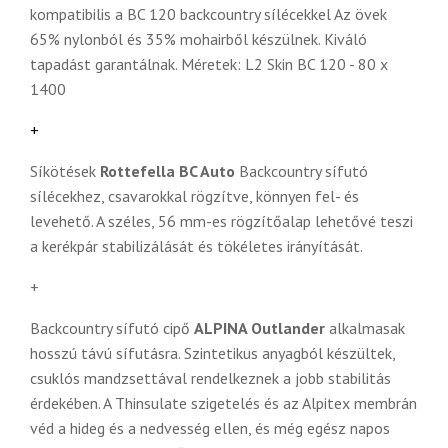
kompatibilis a BC 120 backcountry sílécekkel Az övek
65% nylonból és 35% mohairből készülnek. Kiváló
tapadást garantálnak. Méretek: L2 Skin BC 120 - 80 x
1400
+
Síkötések
Rottefella BC Auto
Backcountry sífutó
sílécekhez, csavarokkal rögzítve, könnyen fel- és
levehető. A széles, 56 mm-es rögzítőalap lehetővé teszi
a kerékpár stabilizálását és tökéletes irányítását.
+
Backcountry sífutó cipő
ALPINA Outlander
alkalmasak
hosszú távú sífutásra. Szintetikus anyagból készültek,
csuklós mandzsettával rendelkeznek a jobb stabilitás
érdekében. A Thinsulate szigetelés és az Alpitex membrán
véd a hideg és a nedvesség ellen, és még egész napos