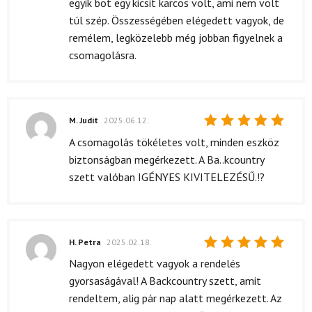
egyik bot egy kicsit karcos volt, ami nem volt
túl szép. Összességében elégedett vagyok, de
remélem, legközelebb még jobban figyelnek a
csomagolásra.
M. Judit
2025.06.12.
Értékelés:
A csomagolás tökéletes volt, minden eszköz
5
/ 5
biztonságban megérkezett. A Ba..kcountry
szett valóban IGÉNYES KIVITELEZÉSŰ.!?
H. Petra
2025.02.18.
Értékelés:
Nagyon elégedett vagyok a rendelés
5
/ 5
gyorsaságával! A Backcountry szett, amit
rendeltem, alig pár nap alatt megérkezett. Az