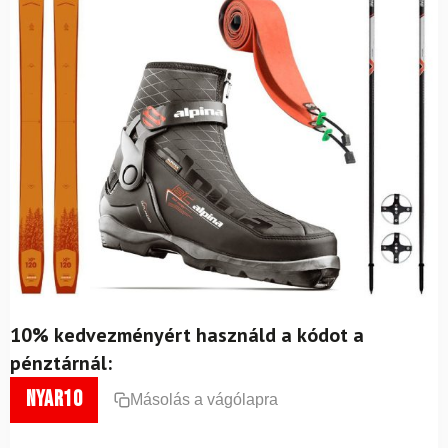
10% kedvezményért használd a kódot a
pénztárnál:
nyar10
Másolás a vágólapra