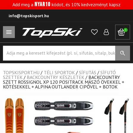
NYAR10
Add meg a
kódot, és 10% kedvezményt kapsz
info@topskisport.hu
0
Products
search
TOPSKISPORT.HU
/
TÉLI SPORTOK
/
SÍFUTÁS
/
SÍFUTÓ
SZETTEK
/
BACKCOUNTRY KÉSZLETEK
/
BACKCOUNTRY
SZETT ROSSIGNOL XP 120 POSITRACK MÁSZÓ ÖVEKKEL +
KÖTÉSEKKEL + ALPINA OUTLANDER CIPŐVEL + BOTOK