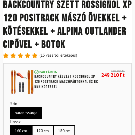
Backcountry szett ROSSIGNOL XP
120 Positrack mászó övekkel +
kötésekkel + ALPINA Outlander
cipővel + botok
(
13
vásárlói értékelés)
Értékelés
13
4.85
az
280 800
Ft
RAKTÁRON
5-ből,
249 210
Ft
Backcountry készlet ROSSIGNOL XP
értékelés
120 Positrack mászópántokkal és BC
alapján
NNN kötéssel
Szín
narancssárga
Hossz
160 cm
170 cm
180 cm