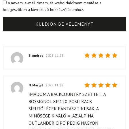
A nevem, e-mail címem, és weboldalcímem mentése a
böngészőben a következő hozzászólásomhoz.
B. Andrea
2025.11.23.
Értékelés:
5
/ 5
N. Margit
2025.11.18.
Értékelés:
IMÁDOM A BACKCOUNTRY SZETTET! A
5
/ 5
ROSSIGNOL XP 120 POSITRACK
SÍFUTÓLÉCEK FANTASZTIKUSAK, A
MINŐSÉGE KIVÁLÓ ⭐, AZ ALPINA
OUTLANDER CIPŐ PEDIG NAGYON