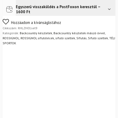
mászó
övekkel
Egyszerű visszaküldés a PostFoxon keresztül –
Futár a címre
Ingyenes
+
1600 Ft
kötésekkel
+
Nem biztos a választásában? Semmi gond – a terméket
Hozzáadom a kívánságlistához
ALPINA
egyszerűen visszaküldheti 14 napon belül, indoklás nélkül.
Cikkszám:
RHLZH01set9
Outlander
Mik a visszaküldés feltételei?
Kategóriák:
Backcountry készletek
,
Backcountry készletek mászó övvel
,
cipővel
ROSSIGNOL
,
ROSSIGNOL sífutólécek, sífutó szettek
,
Sífutás
,
Sífutó szettek
,
TÉLI
+
SPORTOK
botok
mennyiség