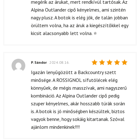
megérik az árukat, mert rendkívül tartósak. Az
Alpina Outlander cipő kényelmes, ami szintén
nagy plusz. A botok is elég jók, de talán jobban
örültem volna, ha az áruk a kiegészítőkkel egy
kicsit alacsonyabb lett volna. ⭐
P. Sándor
2024.08.16.
Értékelés:
Igazán lenyűgözött a Backcountry szett
5
/ 5
minősége. A ROSSIGNOL sífutólécek elég
könnyűek, de mégis masszívak, ami nagyszerű
kombináció. Az Alpina Outlander cipő pedig
szuper kényelmes, akár hosszabb túrák során
is. A botok is jó minőségben készültek, biztos
vagyok benne, hogy sokáig kitartanak. Szóval
ajánlom mindenkinek!!!!