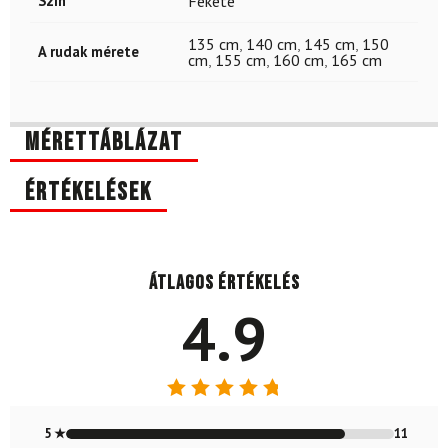
Szín
Fekete
135 cm
,
140 cm
,
145 cm
,
150
A rudak mérete
cm
,
155 cm
,
160 cm
,
165 cm
Mérettáblázat
Értékelések
Átlagos értékelés
4.9
Értékelés:
4.85
/ 5
5 ★
11