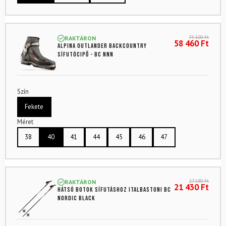
74 100
Ft
RAKTÁRON
58 460
Ft
ALPINA Outlander backcountry
sífutócipő - BC NNN
Szín
Fekete
Méret
38
40
41
44
45
46
47
27 280
Ft
RAKTÁRON
21 430
Ft
Hátsó botok sífutáshoz ITALBASTONI BC
Nordic Black