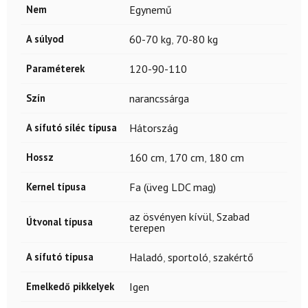
Nem
Egynemű
A súlyod
60-70 kg
,
70-80 kg
Paraméterek
120-90-110
Szín
narancssárga
A sífutó síléc típusa
Hátország
Hossz
160 cm
,
170 cm
,
180 cm
Kernel típusa
Fa (üveg LDC mag)
az ösvényen kívül
,
Szabad
Útvonal típusa
terepen
A sífutó típusa
Haladó
,
sportoló
,
szakértő
Emelkedő pikkelyek
Igen