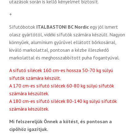
utazások során is kellő kényelmet biztosít.
+
Sífutóbotok
ITALBASTONI BC Nordic
egy jól ismert
olasz gyártótól, vidéki sífutók számára készült. Nagyon
könnyűek, alumínium gyűrűvel ellátott bőrkosárral,
kiváló markolattal, pontosan a kézbe illeszkedő
markolattal és meghosszabbított puha fogantyúval.
A sífutó sílécek 160 cm-es hossza 50-70 kg súlyú
sífutók számára készült.
A 170 cm-es sífutó sílécek 60-80 kg súlyú sífutók
számára készültek.
A 180 cm-es sífutó sílécek 80-140 kg súlyú sífutók
számára készültek.
Mi felszereljük Önnek a kötést, és pontosan a
cipőhöz igazítjuk.