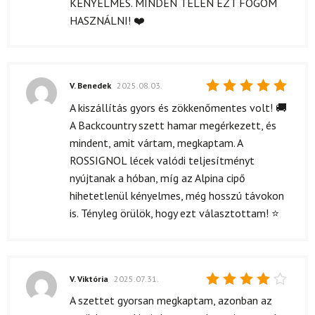
KÉNYELMES. MINDEN TÉLEN EZT FOGOM
HASZNÁLNI! ❤️
V. Benedek
2025.08.03.
Értékelés:
A kiszállítás gyors és zökkenőmentes volt! 🚚
5
/ 5
A Backcountry szett hamar megérkezett, és
mindent, amit vártam, megkaptam. A
ROSSIGNOL lécek valódi teljesítményt
nyújtanak a hóban, míg az Alpina cipő
hihetetlenül kényelmes, még hosszú távokon
is. Tényleg örülök, hogy ezt választottam! ⭐
V. Viktória
2025.07.31.
Értékelés:
A szettet gyorsan megkaptam, azonban az
4
/ 5