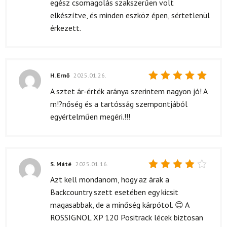
egész csomagolás szakszerűen volt
elkészítve, és minden eszköz épen, sértetlenül
érkezett.
H. Ernő
2025.01.26.
Értékelés:
A sztet ár-érték aránya szerintem nagyon jó! A
5
/ 5
m!?nőség és a tartósság szempontjából
egyértelműen megéri.!!!
S. Máté
2025.01.16.
Értékelés:
Azt kell mondanom, hogy az árak a
4
/ 5
Backcountry szett esetében egy kicsit
magasabbak, de a minőség kárpótol. 😊 A
ROSSIGNOL XP 120 Positrack lécek biztosan