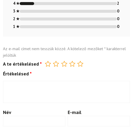
4 ★
2
3 ★
0
2 ★
0
1 ★
0
Az e-mail címet nem tesszük közzé.
A kötelező mezőket
*
karakterrel
jelöltük
A te értékelésed
*
Értékelésed
*
Név
E-mail