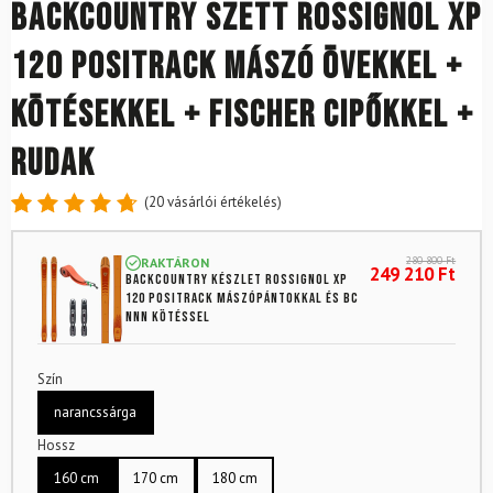
Backcountry szett ROSSIGNOL XP
120 Positrack mászó övekkel +
kötésekkel + Fischer cipőkkel +
rudak
(
20
vásárlói értékelés)
Értékelés
20
4.80
az
280 800
Ft
RAKTÁRON
5-ből,
249 210
Ft
Backcountry készlet ROSSIGNOL XP
értékelés
120 Positrack mászópántokkal és BC
alapján
NNN kötéssel
Szín
narancssárga
Hossz
160 cm
170 cm
180 cm