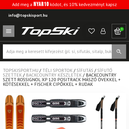
NYAR10
Add meg a
kódot, és 10% kedvezményt kapsz
info@topskisport.hu
0
Products
search
TOPSKISPORT.HU
/
TÉLI SPORTOK
/
SÍFUTÁS
/
SÍFUTÓ
SZETTEK
/
BACKCOUNTRY KÉSZLETEK
/
BACKCOUNTRY
SZETT ROSSIGNOL XP 120 POSITRACK MÁSZÓ ÖVEKKEL +
KÖTÉSEKKEL + FISCHER CIPŐKKEL + RUDAK