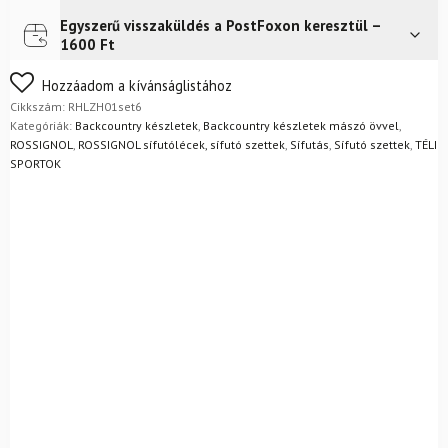
mászó
övekkel
Egyszerű visszaküldés a PostFoxon keresztül –
Futár a címre
Ingyenes
+
1600 Ft
kötésekkel
+
Nem biztos a választásában? Semmi gond – a terméket
Hozzáadom a kívánságlistához
Fischer
egyszerűen visszaküldheti 14 napon belül, indoklás nélkül.
Cikkszám:
RHLZH01set6
cipőkkel
Mik a visszaküldés feltételei?
Kategóriák:
Backcountry készletek
,
Backcountry készletek mászó övvel
,
+
ROSSIGNOL
,
ROSSIGNOL sífutólécek, sífutó szettek
,
Sífutás
,
Sífutó szettek
,
TÉLI
rudak
SPORTOK
mennyiség