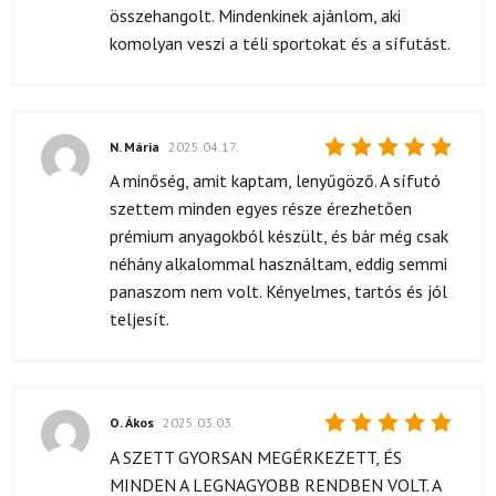
összehangolt. Mindenkinek ajánlom, aki
komolyan veszi a téli sportokat és a sífutást.
N. Mária
2025.04.17.
Értékelés:
A minőség, amit kaptam, lenyűgöző. A sífutó
5
/ 5
szettem minden egyes része érezhetően
prémium anyagokból készült, és bár még csak
néhány alkalommal használtam, eddig semmi
panaszom nem volt. Kényelmes, tartós és jól
teljesít.
O. Ákos
2025.03.03.
Értékelés:
A SZETT GYORSAN MEGÉRKEZETT, ÉS
5
/ 5
MINDEN A LEGNAGYOBB RENDBEN VOLT. A