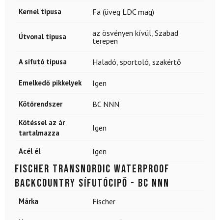
Kernel típusa
Fa (üveg LDC mag)
az ösvényen kívül
,
Szabad
Útvonal típusa
terepen
A sífutó típusa
Haladó
,
sportoló
,
szakértő
Emelkedő pikkelyek
Igen
Kötőrendszer
BC NNN
Kötéssel az ár
Igen
tartalmazza
Acél él
Igen
FISCHER Transnordic Waterproof
backcountry sífutócipő - BC NNN
Márka
Fischer