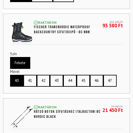
113 100
Ft
RAKTÁRON
93 580
Ft
FISCHER Transnordic Waterproof
backcountry sífutócipő - BC NNN
Szín
Fekete
Méret
40
41
42
43
44
45
46
47
27 280
Ft
RAKTÁRON
21 430
Ft
Hátsó botok sífutáshoz ITALBASTONI BC
Nordic Black