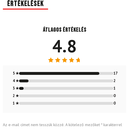
Értékelések
Átlagos értékelés
4.8
Értékelés:
4.80
/ 5
5 ★
17
4 ★
2
3 ★
1
2 ★
0
1 ★
0
Az e-mail címet nem tesszük közzé.
A kötelező mezőket
*
karakterrel