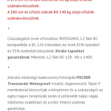
számára készültek.
A 180 cm-es sífutó sílécek 80-140 kg súlyú sífutók
számára készültek.
+
Csúszásgátló övek sífutáshoz ROSSIGNOL L2 Skin BC
kompatibilis a BC 120 sílécekkel. Az övek 65% nylonból
és 35% moherből készülnek.
Kiváló tapadást
garantálnak
. Méretek:
L2 Skin BC 120 - 80 x 1400
+
A kiváló minőségű backcountry futócipők
FISCHER
Transnordic Waterproof
vízálló, légáteresztő Triple-F
membránnal biztosítják a kényelmet és a szárazságot az
egész napos tereptúrák során. A szélesebb talpú vágás
tökéletes stabilitást és a síléc feletti uralmat
garantálja.