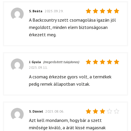
S. Beáta
2025.09.29.
Értékelés:
A Backcountry szett csomagolása igazán jól
5
/ 5
megoldott, minden elem biztonságosan
érkezett meg.
J. Gyula
(megerősített tulajdonos)
2025.09.11.
Értékelés:
5
/ 5
A csomag érkezése gyors volt, a termékek
pedig remek állapotban voltak.
S. Dániel
2025.08.06.
Értékelés:
Azt kell mondanom, hogy bár a szett
3
/ 5
minősége kiváló, a árát kissé magasnak