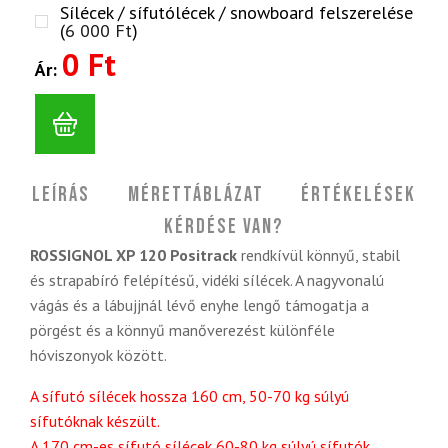
Sílécek / sífutólécek / snowboard felszerelése
(
6 000
Ft
)
0 Ft
Ár:
Leírás
Mérettáblázat
Értékelések
Kérdése van?
ROSSIGNOL XP 120 Positrack
rendkívül könnyű, stabil
és strapabíró felépítésű, vidéki sílécek. A nagyvonalú
vágás és a lábujjnál lévő enyhe lengő támogatja a
pörgést és a könnyű manőverezést különféle
hóviszonyok között.
A sífutó sílécek hossza 160 cm, 50-70 kg súlyú
sífutóknak készült.
A 170 cm-es sífutó sílécek 60-80 kg súlyú sífutók