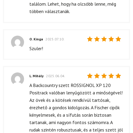
találom. Lehet, hogy ha olcsóbb lenne, még
többen választanák.
O. Kinga
2025.07.10.
Értékelés:
Szuler!
5
/ 5
L. Mihály
2025.06.04.
Értékelés:
A Backcountry szett ROSSIGNOL XP 120
5
/ 5
Positrack valóban lenyűgözött a minőségével!
Az övek és a kötések rendkívül tartósak,
érezhető a gondos kidolgozás. A Fischer cipők
kényelmesek, és a sífutás során biztosan
tartanak, ami nagyon fontos számomra. A
rudak szintén robusztusak, és a teljes szett jól