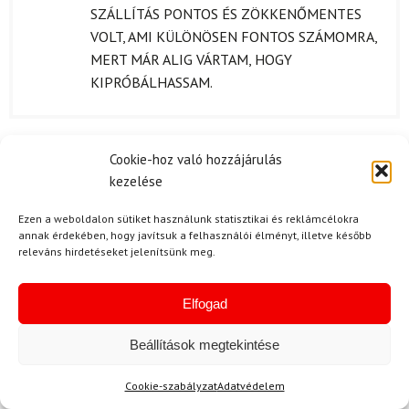
SZÁLLÍTÁS PONTOS ÉS ZÖKKENŐMENTES
VOLT, AMI KÜLÖNÖSEN FONTOS SZÁMOMRA,
MERT MÁR ALIG VÁRTAM, HOGY
KIPRÓBÁLHASSAM.
Cookie-hoz való hozzájárulás
J. Viktor
2025.02.16.
kezelése
Értékelés:
5
/ 5
Ezen a weboldalon sütiket használunk statisztikai és reklámcélokra
annak érdekében, hogy javítsuk a felhasználói élményt, illetve később
releváns hirdetéseket jelenítsünk meg.
S. Róbert
2024.09.25.
Értékelés:
Egyszerűen imádom ezt a szettet! Tökéletes
5
/ 5
Elfogad
minőség, és minden egyes darabja megbízható.
Beállítások megtekintése
Cookie-szabályzat
Adatvédelem
V. Virág
2024.09.19.