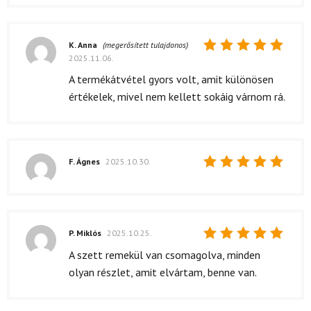
K. Anna
(megerősített tulajdonos)
2025.11.06.
Értékelés:
5
/ 5
A termékátvétel gyors volt, amit különösen
értékelek, mivel nem kellett sokáig várnom rá.
F. Ágnes
2025.10.30.
Értékelés:
5
/ 5
P. Miklós
2025.10.25.
Értékelés:
A szett remekül van csomagolva, minden
5
/ 5
olyan részlet, amit elvártam, benne van.