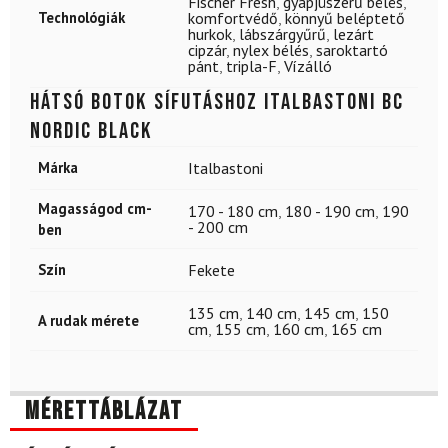
Fischer Fresh
,
gyapjúszerű bélés
,
Technológiák
komfortvédő
,
könnyű beléptető
hurkok
,
lábszárgyűrű
,
lezárt
cipzár
,
nylex bélés
,
saroktartó
pánt
,
tripla-F
,
Vízálló
Hátsó botok sífutáshoz ITALBASTONI BC
Nordic Black
Márka
Italbastoni
Magasságod cm-
170 - 180 cm
,
180 - 190 cm
,
190
- 200 cm
ben
Szín
Fekete
135 cm
,
140 cm
,
145 cm
,
150
A rudak mérete
cm
,
155 cm
,
160 cm
,
165 cm
Mérettáblázat