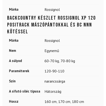
Márka
Rossignol
Backcountry készlet ROSSIGNOL XP 120
Positrack mászópántokkal és BC NNN
kötéssel
Márka
Rossignol
Nem
Egynemű
A súlyod
60-70 kg
,
70-80 kg
Paraméterek
120-90-110
Szín
narancssárga
A sífutó síléc típusa
Hátország
Hossz
160 cm
,
170 cm
,
180 cm