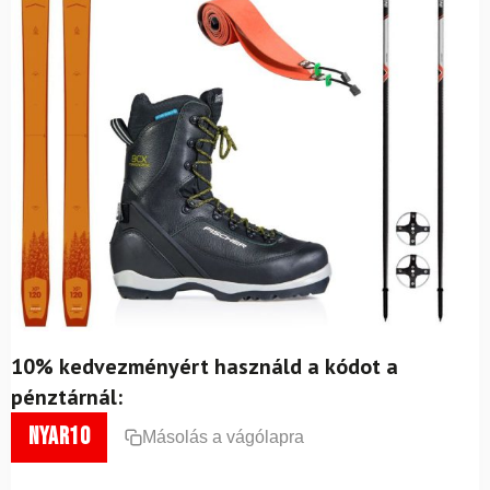
10% kedvezményért használd a kódot a
pénztárnál:
nyar10
Másolás a vágólapra