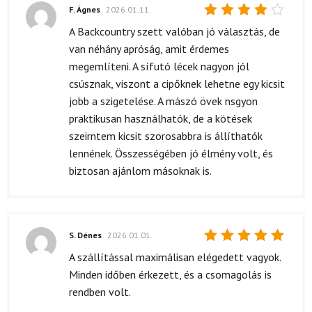
F. Ágnes
2026.01.11.
Értékelés:
A Backcountry szett valóban jó választás, de
4
/ 5
van néhány apróság, amit érdemes
megemlíteni. A sífutó lécek nagyon jól
csúsznak, viszont a cipőknek lehetne egy kicsit
jobb a szigetelése. A mászó övek nsgyon
praktikusan használhatók, de a kötések
szeirntem kicsit szorosabbra is állíthatók
lennének. Összességében jó élmény volt, és
biztosan ajánlom másoknak is.
S. Dénes
2026.01.01.
Értékelés:
A szállítással maximálisan elégedett vagyok.
5
/ 5
Minden időben érkezett, és a csomagolás is
rendben volt.