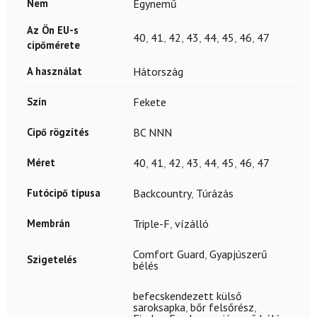
Nem
Egynemű
Az Ön EU-s
40
,
41
,
42
,
43
,
44
,
45
,
46
,
47
cipőmérete
A használat
Hátország
Szín
Fekete
Cipő rögzítés
BC NNN
Méret
40
,
41
,
42
,
43
,
44
,
45
,
46
,
47
Futócipő típusa
Backcountry
,
Túrázás
Membrán
Triple-F
,
vízálló
Comfort Guard
,
Gyapjúszerű
Szigetelés
bélés
befecskendezett külső
saroksapka
,
bőr felsőrész
,