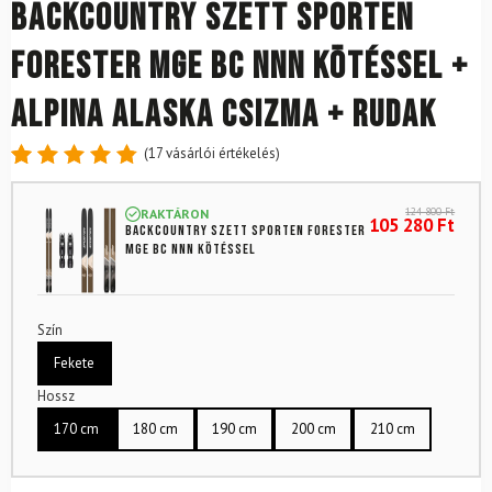
Backcountry szett SPORTEN
Forester MgE BC NNN kötéssel +
Alpina Alaska csizma + rudak
(
17
vásárlói értékelés)
Értékelés
17
4.88
az
124 800
Ft
RAKTÁRON
5-ből,
105 280
Ft
Backcountry szett SPORTEN Forester
értékelés
MgE BC NNN kötéssel
alapján
Szín
Fekete
Hossz
170 cm
180 cm
190 cm
200 cm
210 cm