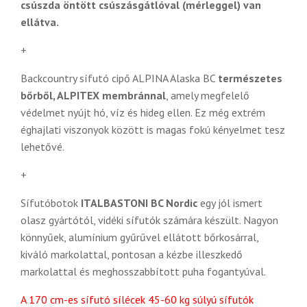
csúszda öntött csúszásgátlóval (mérleggel) van
ellátva.
+
Backcountry sífutó cipő ALPINA Alaska BC
természetes
bőrből, ALPITEX membránnal
, amely megfelelő
védelmet nyújt hó, víz és hideg ellen. Ez még extrém
éghajlati viszonyok között is magas fokú kényelmet tesz
lehetővé.
+
Sífutóbotok
ITALBASTONI BC Nordic
egy jól ismert
olasz gyártótól, vidéki sífutók számára készült. Nagyon
könnyűek, alumínium gyűrűvel ellátott bőrkosárral,
kiváló markolattal, pontosan a kézbe illeszkedő
markolattal és meghosszabbított puha fogantyúval.
A 170 cm-es sífutó sílécek 45-60 kg súlyú sífutók