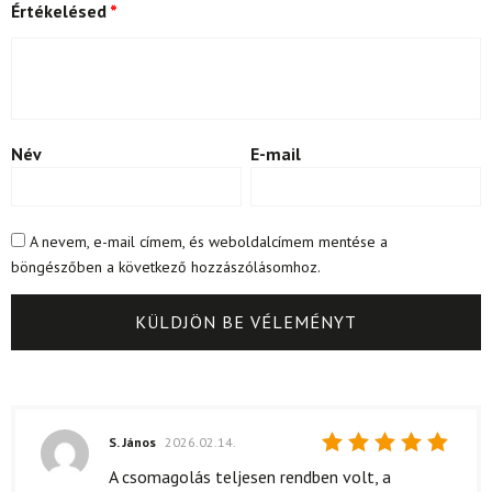
Értékelésed
*
Név
E-mail
A nevem, e-mail címem, és weboldalcímem mentése a
böngészőben a következő hozzászólásomhoz.
S. János
2026.02.14.
Értékelés:
A csomagolás teljesen rendben volt, a
5
/ 5