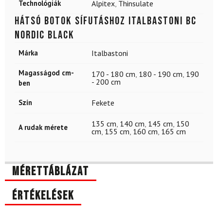
Technológiák
Alpitex
,
Thinsulate
Hátsó botok sífutáshoz ITALBASTONI BC
Nordic Black
Márka
Italbastoni
Magasságod cm-
170 - 180 cm
,
180 - 190 cm
,
190
- 200 cm
ben
Szín
Fekete
135 cm
,
140 cm
,
145 cm
,
150
A rudak mérete
cm
,
155 cm
,
160 cm
,
165 cm
Mérettáblázat
Értékelések