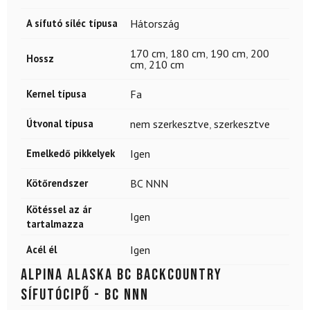
A sífutó síléc típusa
Hátország
170 cm
,
180 cm
,
190 cm
,
200
Hossz
cm
,
210 cm
Kernel típusa
Fa
Útvonal típusa
nem szerkesztve
,
szerkesztve
Emelkedő pikkelyek
Igen
Kötőrendszer
BC NNN
Kötéssel az ár
Igen
tartalmazza
Acél él
Igen
ALPINA Alaska BC backcountry
sífutócipő - BC NNN