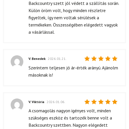
Backcountry szett jól védett a szállítás során.
Külön öröm volt, hogy minden részletre
figyeltek, így nem voltak sérülések a
termékeken. Összességében elégedett vagyok
a vásárlással.
V. Benedek
2026.01.21.
Értékelés:
Szerintem teljesen jó ár-érték arányú. Ajánolm
5
/ 5
másoknak is!
V. Viktória
2026.01.06.
Értékelés:
A csomagolás nagyon igényes volt, minden
5
/ 5
szükséges eszköz és tartozék benne volt a
Backcountry szettben. Nagyon elégedett