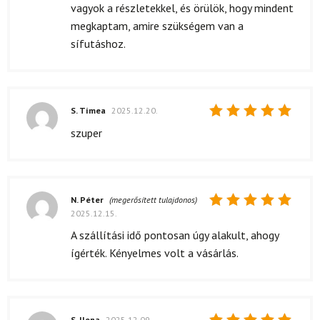
vagyok a részletekkel, és örülök, hogy mindent
megkaptam, amire szükségem van a
sífutáshoz.
S. Tímea
2025.12.20.
Értékelés:
szuper
5
/ 5
N. Péter
(megerősített tulajdonos)
2025.12.15.
Értékelés:
5
/ 5
A szállítási idő pontosan úgy alakult, ahogy
ígérték. Kényelmes volt a vásárlás.
S. Ilona
2025.12.09.