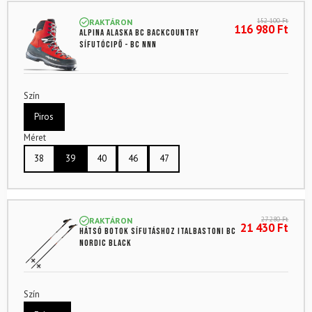
152 100
Ft
RAKTÁRON
116 980
Ft
ALPINA Alaska BC backcountry
sífutócipő - BC NNN
Szín
Piros
Méret
38
39
40
46
47
27 280
Ft
RAKTÁRON
21 430
Ft
Hátsó botok sífutáshoz ITALBASTONI BC
Nordic Black
Szín