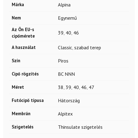
Márka
Alpina
Nem
Egynemű
Az Ön EU-s
39
,
40
,
46
cipőmérete
A használat
Classic
,
szabad terep
Szín
Piros
Cipő rögzítés
BC NNN
Méret
38
,
39
,
40
,
46
,
47
Futócipő típusa
Hátország
Membrán
Alpitex
Szigetelés
Thinsulate szigetelés