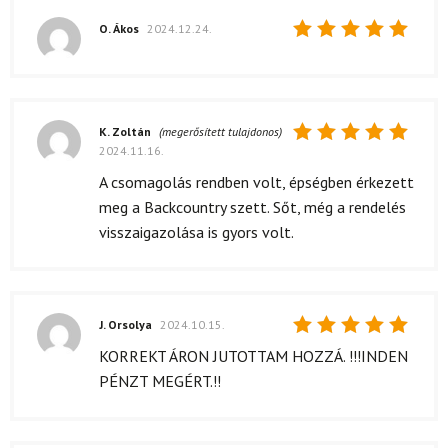
O. Ákos
2024.12.24.
Értékelés:
5
/ 5
K. Zoltán
(megerősített tulajdonos)
2024.11.16.
Értékelés:
5
/ 5
A csomagolás rendben volt, épségben érkezett
meg a Backcountry szett. Sőt, még a rendelés
visszaigazolása is gyors volt.
J. Orsolya
2024.10.15.
Értékelés:
KORREKT ÁRON JUTOTTAM HOZZÁ. !!!INDEN
5
/ 5
PÉNZT MEGÉRT.!!