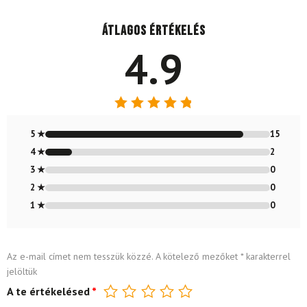
Átlagos értékelés
4.9
Értékelés:
4.88
/ 5
5 ★
15
4 ★
2
3 ★
0
2 ★
0
1 ★
0
Az e-mail címet nem tesszük közzé.
A kötelező mezőket
*
karakterrel
jelöltük
A te értékelésed
*