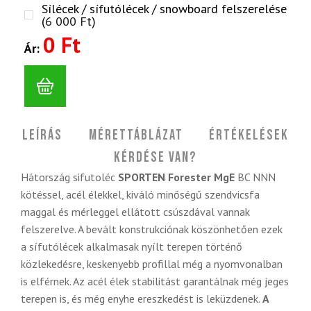
Sílécek / sífutólécek / snowboard felszerelése
(
6 000
Ft
)
0 Ft
Ár:
Leírás
Mérettáblázat
Értékelések
Kérdése van?
Hátország sifutoléc
SPORTEN Forester MgE
BC NNN
kötéssel, acél élekkel, kiváló minőségű szendvicsfa
maggal és mérleggel ellátott csúszdával vannak
felszerelve. A bevált konstrukciónak köszönhetően ezek
a sífutólécek alkalmasak nyílt terepen történő
közlekedésre, keskenyebb profillal még a nyomvonalban
is elférnek. Az acél élek stabilitást garantálnak még jeges
terepen is, és még enyhe ereszkedést is leküzdenek.
A