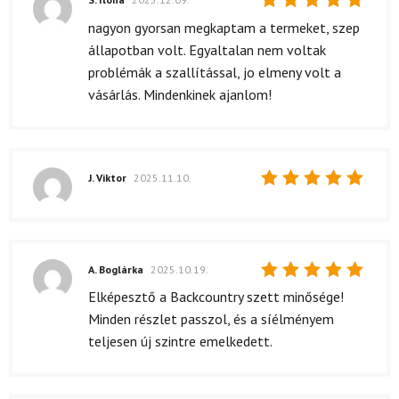
Értékelés:
nagyon gyorsan megkaptam a termeket, szep
5
/ 5
állapotban volt. Egyaltalan nem voltak
problémák a szallítással, jo elmeny volt a
vásárlás. Mindenkinek ajanlom!
J. Viktor
2025.11.10.
Értékelés:
5
/ 5
A. Boglárka
2025.10.19.
Értékelés:
Elképesztő a Backcountry szett minősége!
5
/ 5
Minden részlet passzol, és a síélményem
teljesen új szintre emelkedett.