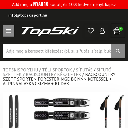
NYAR10
Add meg a
kódot, és 10% kedvezményt kapsz
info@topskisport.hu
0
Products
search
TOPSKISPORT.HU
/
TÉLI SPORTOK
/
SÍFUTÁS
/
SÍFUTÓ
SZETTEK
/
BACKCOUNTRY KÉSZLETEK
/
BACKCOUNTRY
SZETT SPORTEN FORESTER MGE BC NNN KÖTÉSSEL +
ALPINA ALASKA CSIZMA + RUDAK