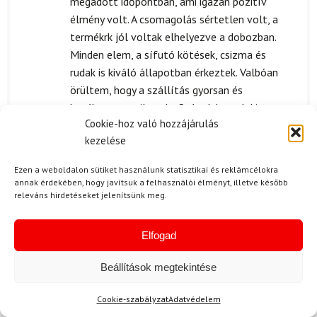
megadott időpontban, ami igazán pozitív
élmény volt. A csomagolás sértetlen volt, a
termékrk jól voltak elhelyezve a dobozban.
Minden elem, a sífutó kötések, csizma és
rudak is kiváló állapotban érkeztek. Valbóan
örültem, hogy a szállítás gyorsan és
hatékonyan zajlott le. Szóval, ha valaki a
Cookie-hoz való hozzájárulás
megbízható kiszállítást keresi, akkor ezt a
kezelése
szolgáltatót bátran ajánlom! 😊
Ezen a weboldalon sütiket használunk statisztikai és reklámcélokra
annak érdekében, hogy javítsuk a felhasználói élményt, illetve később
releváns hirdetéseket jelenítsünk meg.
P. Eszter
2024.08.01.
Értékelés:
TELJESEN LENYŰGÖZÖTT A BACKCOUNTRY
Elfogad
5
/ 5
SZETT MINŐSÉGE! ❤️ A CSIZMA SZUPER
KÉNYELMES, ÉS A KÖTÉSEK IS NAGYON
Beállítások megtekintése
STABILAK. SOKAT SÍFUTOK, ÉS EDDIG EZ A
Cookie-szabályzat
Adatvédelem
LEGJOBB FELSZERELÉS, AMIVEL VALAHA