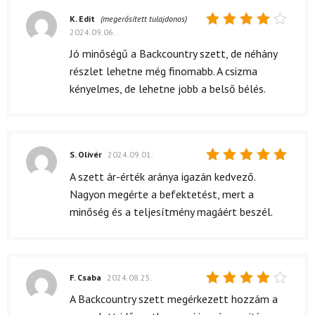
K. Edit
(megerősített tulajdonos)
2024.09.06.
Értékelés:
4
/ 5
Jó minőségű a Backcountry szett, de néhány
részlet lehetne még finomabb. A csizma
kényelmes, de lehetne jobb a belső bélés.
S. Olivér
2024.09.01.
Értékelés:
A szett ár-érték aránya igazán kedvező.
5
/ 5
Nagyon megérte a befektetést, mert a
minőség és a teljesítmény magáért beszél.
F. Csaba
2024.08.25.
Értékelés:
A Backcountry szett megérkezett hozzám a
4
/ 5