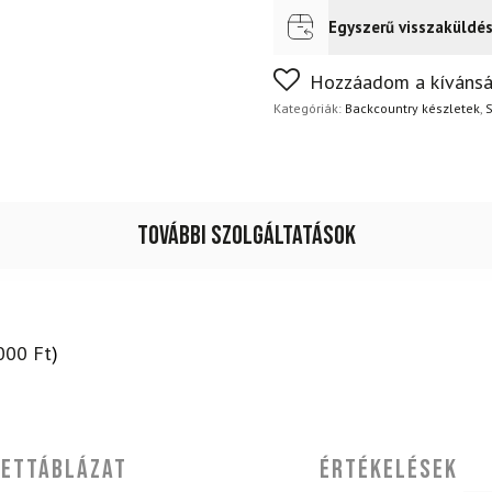
kötéssel
+
Egyszerű visszaküldé
Futár a címre
Ingyenes
Alpina
Discoverer
Nem biztos a választásában
Hozzáadom a kívánsá
csizma
napon belül, indoklás nélkül
+
Kategóriák:
Backcountry készletek
,
S
rudak
mennyiség
További szolgáltatások
000
Ft
)
ettáblázat
Értékelések