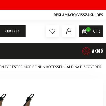
REKLAMÁCIÓ
/
VISSZAKÜLDÉS
0
0
Ft
KERESÉS
AKCIÓ
N FORESTER MGE BC NNN KÖTÉSSEL + ALPINA DISCOVERER