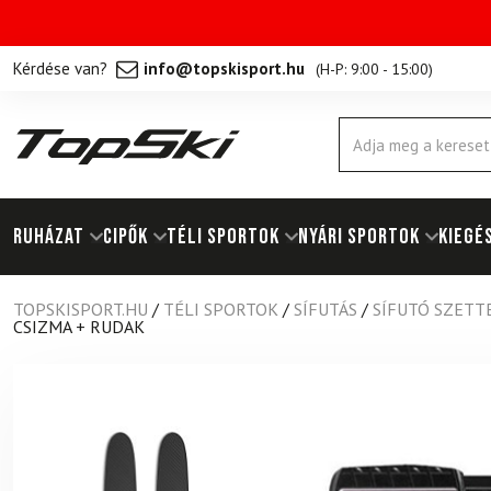
Kérdése van?
info@topskisport.hu
(
H-P: 9:00 - 15:00
)
Products
search
RUHÁZAT
Cipők
TÉLI SPORTOK
NYÁRI SPORTOK
KIEGÉ
TOPSKISPORT.HU
/
TÉLI SPORTOK
/
SÍFUTÁS
/
SÍFUTÓ SZETT
CSIZMA + RUDAK