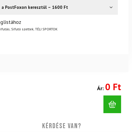
s a PostFoxon keresztül – 1600 Ft
? Semmi gond – a terméket egyszerűen visszaküldheti 14
glistához
.
Mik a visszaküldés feltételei?
ífutás
,
Sífutó szettek
,
TÉLI SPORTOK
0 Ft
Ár:
Kérdése van?