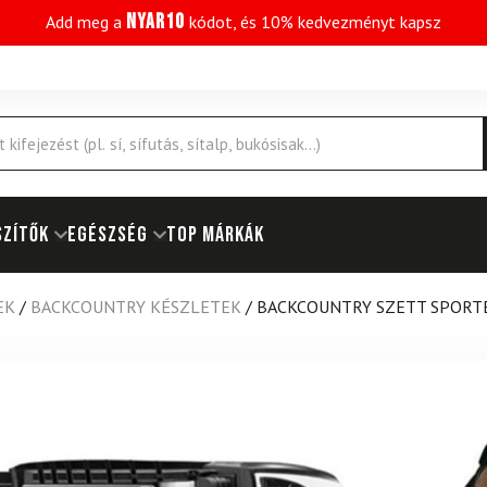
NYAR10
Add meg a
kódot, és 10% kedvezményt kapsz
SZÍTŐK
EGÉSZSÉG
Top márkák
EK
/
BACKCOUNTRY KÉSZLETEK
/
BACKCOUNTRY SZETT SPORTE