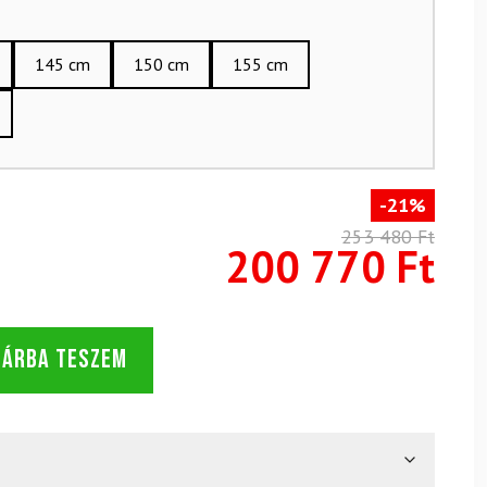
145 cm
150 cm
155 cm
-21%
253 480 Ft
200 770 Ft
SÁRBA TESZEM