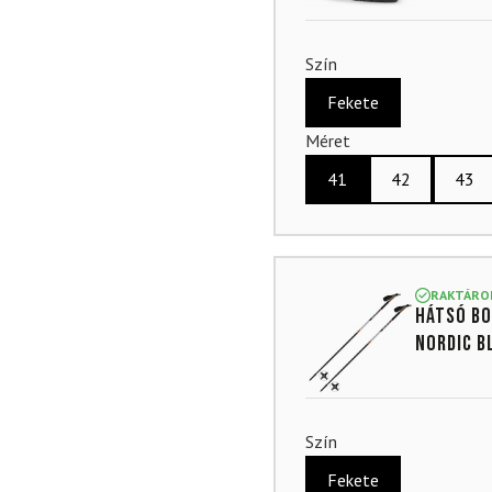
Szín
Fekete
Méret
41
42
43
RAKTÁRO
Hátsó bo
Nordic B
Szín
Fekete