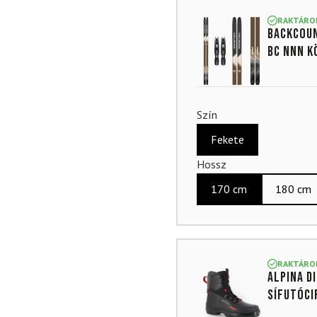
4.91
az
5-ből,
RAKTÁRO
Backcou
értékelés
alapján
BC NNN k
Szín
Fekete
Hossz
170 cm
180 cm
RAKTÁRO
ALPINA D
sífutóci