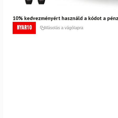
10% kedvezményért használd a kódot a pénz
nyar10
Másolás a vágólapra