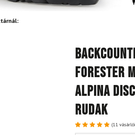
tárnál:
Backcount
Forester M
Alpina Dis
rudak
(
11
vásárlói
Értékelés
11