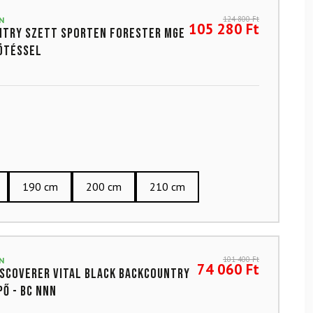
124 800
Ft
N
105 280
Ft
ntry szett SPORTEN Forester MgE
ötéssel
190 cm
200 cm
210 cm
101 400
Ft
N
74 060
Ft
iscoverer Vital Black backcountry
pő - BC NNN