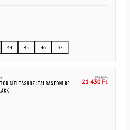
44
45
46
47
27 280
Ft
N
21 430
Ft
tok sífutáshoz ITALBASTONI BC
lack