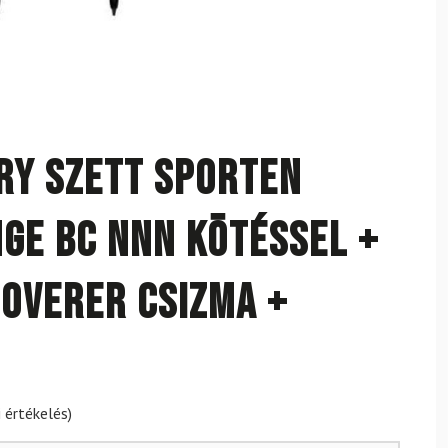
ry szett SPORTEN
gE BC NNN kötéssel +
coverer csizma +
 értékelés)