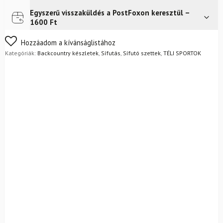
NNN
kötéssel
Egyszerű visszaküldés a PostFoxon keresztül –
Futár a címre
Ingyenes
+
1600 Ft
Alpina
Tourer
Nem biztos a választásában? Semmi gond – a terméket
Hozzáadom a kívánságlistához
Light
egyszerűen visszaküldheti 14 napon belül, indoklás nélkül.
Kategóriák:
Backcountry készletek
,
Sífutás
,
Sífutó szettek
,
TÉLI SPORTOK
csizma
Mik a visszaküldés feltételei?
+
rudak
mennyiség