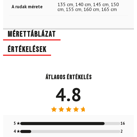
135 cm
,
140 cm
,
145 cm
,
150
A rudak mérete
cm
,
155 cm
,
160 cm
,
165 cm
Mérettáblázat
Értékelések
Átlagos értékelés
4.8
Értékelés:
4.79
/ 5
5 ★
16
4 ★
2