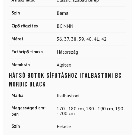
Szín
Barna
Cipő rögzítés
BC NNN
Méret
36
,
37
,
38
,
39
,
40
,
41
,
42
Futócipő típusa
Hátország
Membrán
Alpitex
Hátsó botok sífutáshoz ITALBASTONI BC
Nordic Black
Márka
Italbastoni
Magasságod cm-
170 - 180 cm
,
180 - 190 cm
,
190
- 200 cm
ben
Szín
Fekete