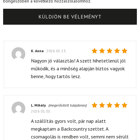
böngészőben a következő hozzászólásomhoz.
K. Anna
2026.02.23.
Értékelés:
Nagyon jó választás! A szett hihetetlenül jól
5
/ 5
működik, és a minőség alapján biztos vagyok
benne, hogy tartós lesz.
L. Mihály
(megerősített tulajdonos)
2026.01.02.
Értékelés:
5
/ 5
A szállítás gyors volt, pár nap alatt
megkaptam a Backcountry szettet. A
csomagolás is rendben volt, semmi nem sérült