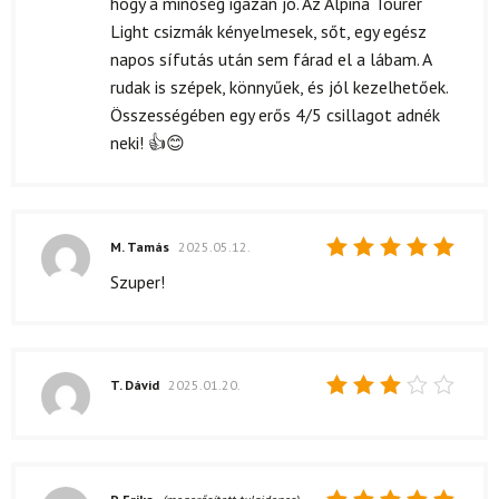
hogy a minőség igazán jó. Az Alpina Tourer
Light csizmák kényelmesek, sőt, egy egész
napos sífutás után sem fárad el a lábam. A
rudak is szépek, könnyűek, és jól kezelhetőek.
Összességében egy erős 4/5 csillagot adnék
neki! 👍😊
M. Tamás
2025.05.12.
Értékelés:
Szuper!
5
/ 5
T. Dávid
2025.01.20.
Értékelés:
3
/ 5