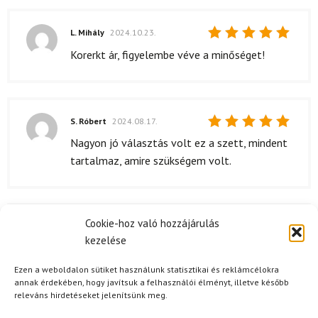
L. Mihály
2024.10.23.
Értékelés:
Korerkt ár, figyelembe véve a minőséget!
5
/ 5
S. Róbert
2024.08.17.
Értékelés:
Nagyon jó választás volt ez a szett, mindent
5
/ 5
tartalmaz, amire szükségem volt.
Cookie-hoz való hozzájárulás
A. Károly
2024.07.24.
kezelése
Értékelés:
A Backcountry szett minősége tényleg
5
/ 5
lenyűgöző. Az Alpina Tourer Light csizma
Ezen a weboldalon sütiket használunk statisztikai és reklámcélokra
annak érdekében, hogy javítsuk a felhasználói élményt, illetve később
annyira kényelmes, hogy szinte elfelejtem,
releváns hirdetéseket jelenítsünk meg.
hogy rajtam van! A kötések nagyon stabilak, és