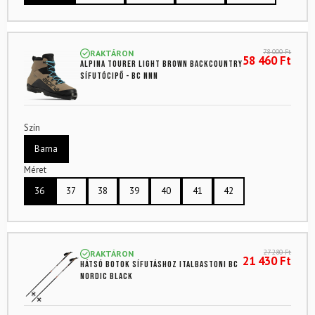
78 000
Ft
RAKTÁRON
58 460
Ft
ALPINA Tourer Light Brown backcountry
sífutócipő - BC NNN
Szín
Barna
Méret
36
37
38
39
40
41
42
27 280
Ft
RAKTÁRON
21 430
Ft
Hátsó botok sífutáshoz ITALBASTONI BC
Nordic Black