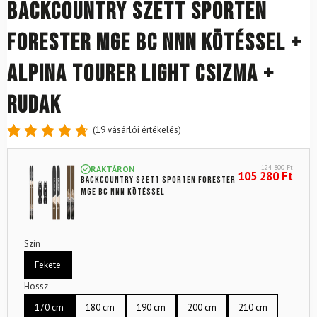
Backcountry szett SPORTEN
Forester MgE BC NNN kötéssel +
Alpina Tourer Light csizma +
rudak
(
19
vásárlói értékelés)
Értékelés
19
4.79
az
124 800
Ft
RAKTÁRON
5-ből,
105 280
Ft
Backcountry szett SPORTEN Forester
értékelés
MgE BC NNN kötéssel
alapján
Szín
Fekete
Hossz
170 cm
180 cm
190 cm
200 cm
210 cm