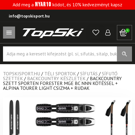
NYAR10
Add meg a
kódot, és 10% kedvezményt kapsz
info@topskisport.hu
0
Products
search
TOPSKISPORT.HU
/
TÉLI SPORTOK
/
SÍFUTÁS
/
SÍFUTÓ
SZETTEK
/
BACKCOUNTRY KÉSZLETEK
/
BACKCOUNTRY
SZETT SPORTEN FORESTER MGE BC NNN KÖTÉSSEL +
ALPINA TOURER LIGHT CSIZMA + RUDAK