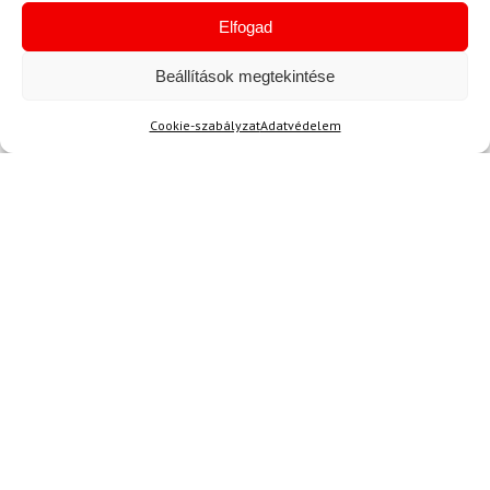
a rudak is jól bírrják a strapát. Csak ajánlani
Elfogad
tudom! ❤️
Beállítások megtekintése
Cookie-szabályzat
Adatvédelem
S. Beáta
2024.07.17.
Értékelés:
Kiváló!
5
/ 5
M. Noémi
2024.06.04.
Értékelés:
Nagyon örülök, hogy megvettem ezt a
5
/ 5
szettet! Az összes része jól passzol, és a
teljesítménye is lenyűgöző. Eddig minden
elvárásomat túlszárnyalta.
S. Dániel
2024.06.03.