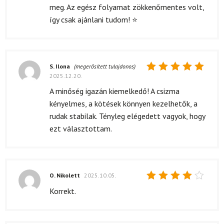
meg. Az egész folyamat zökkenőmentes volt,
így csak ajánlani tudom! ⭐
S. Ilona
(megerősített tulajdonos)
2025.12.20.
Értékelés:
5
/ 5
A minőség igazán kiemelkedő! A csizma
kényelmes, a kötések könnyen kezelhetők, a
rudak stabilak. Tényleg elégedett vagyok, hogy
ezt választottam.
O. Nikolett
2025.10.05.
Értékelés:
Korrekt.
4
/ 5