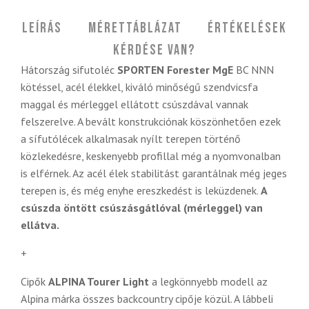
Leírás
Mérettáblázat
Értékelések
Kérdése van?
Hátország sifutoléc
SPORTEN Forester MgE
BC NNN
kötéssel, acél élekkel, kiváló minőségű szendvicsfa
maggal és mérleggel ellátott csúszdával vannak
felszerelve. A bevált konstrukciónak köszönhetően ezek
a sífutólécek alkalmasak nyílt terepen történő
közlekedésre, keskenyebb profillal még a nyomvonalban
is elférnek. Az acél élek stabilitást garantálnak még jeges
terepen is, és még enyhe ereszkedést is leküzdenek.
A
csúszda öntött csúszásgátlóval (mérleggel) van
ellátva.
+
Cipők
ALPINA Tourer Light
a legkönnyebb modell az
Alpina márka összes backcountry cipője közül. A lábbeli