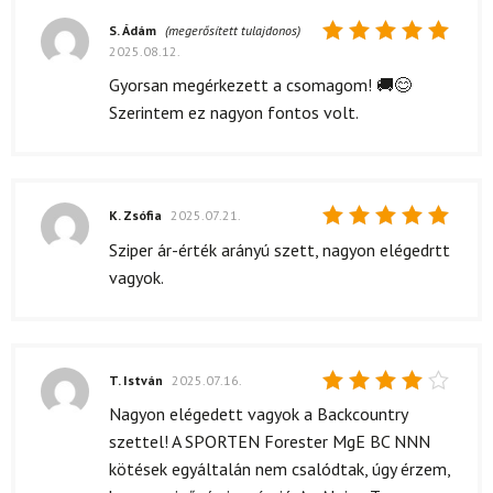
S. Ádám
(megerősített tulajdonos)
2025.08.12.
Értékelés:
5
/ 5
Gyorsan megérkezett a csomagom! 🚚😊
Szerintem ez nagyon fontos volt.
K. Zsófia
2025.07.21.
Értékelés:
Sziper ár-érték arányú szett, nagyon elégedrtt
5
/ 5
vagyok.
T. István
2025.07.16.
Értékelés:
Nagyon elégedett vagyok a Backcountry
4
/ 5
szettel! A SPORTEN Forester MgE BC NNN
kötések egyáltalán nem csalódtak, úgy érzem,