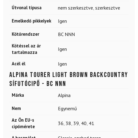
Útvonal típusa
nem szerkesztve
,
szerkesztve
Emelkedő pikkelyek
Igen
Kötőrendszer
BC NNN
Kötéssel az ár
Igen
tartalmazza
Acél él
Igen
ALPINA Tourer Light Brown backcountry
sífutócipő - BC NNN
Márka
Alpina
Nem
Egynemű
Az Ön EU-s
36
,
38
,
39
,
40
,
41
cipőmérete
A használat
Classic
,
szabad terep