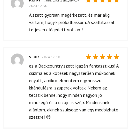
P. Erika
(megerősített tulajdonos)
2024.12.30.
Értékelés:
5
/ 5
A szett gyorsan megérkezett, és már alig
vártam, hogy kipróbálhassam. A szállítással
teljesen elégedett voltam!
S. Lilla
2024.12.10.
Értékelés:
ez a Backcountry szett igazán fantasztikus! A
5
/ 5
csizma és a kötések nagyszerűen működnek
együtt, amikor elmentem egy hosszu
kirándulásra, szuperek voltak. Nekem az
tetszik benne, hogy minden nagyon jó
minosegű és a dizájn is szép. Mindenkinek
ajánlom, akinek szuksege van egy megbizhato
szettre! 😊