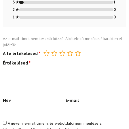
3 ★
1
2 ★
0
1 ★
0
Az e-mail címet nem tesszük közzé.
A kötelező mezőket
*
karakterrel
jelöltük
A te értékelésed
*
Értékelésed
*
Név
E-mail
A nevem, e-mail címem, és weboldalcímem mentése a