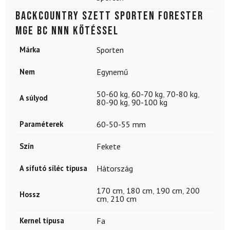
Backcountry szett SPORTEN Forester
MgE BC NNN kötéssel
Márka
Sporten
Nem
Egynemű
50-60 kg
,
60-70 kg
,
70-80 kg
,
A súlyod
80-90 kg
,
90-100 kg
Paraméterek
60-50-55 mm
Szín
Fekete
A sífutó síléc típusa
Hátország
170 cm
,
180 cm
,
190 cm
,
200
Hossz
cm
,
210 cm
Kernel típusa
Fa