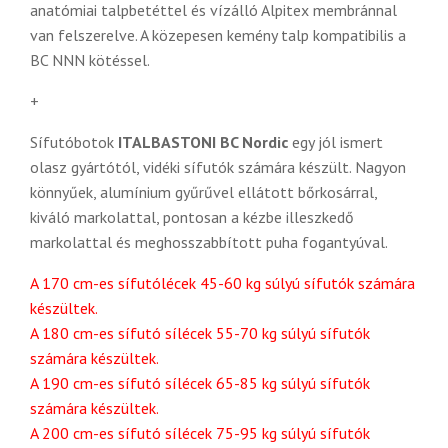
anatómiai talpbetéttel és vízálló Alpitex membránnal
van felszerelve. A közepesen kemény talp kompatibilis a
BC NNN kötéssel.
+
Sífutóbotok
ITALBASTONI BC Nordic
egy jól ismert
olasz gyártótól, vidéki sífutók számára készült. Nagyon
könnyűek, alumínium gyűrűvel ellátott bőrkosárral,
kiváló markolattal, pontosan a kézbe illeszkedő
markolattal és meghosszabbított puha fogantyúval.
A 170 cm-es sífutólécek 45-60 kg súlyú sífutók számára
készültek.
A 180 cm-es sífutó sílécek 55-70 kg súlyú sífutók
számára készültek.
A 190 cm-es sífutó sílécek 65-85 kg súlyú sífutók
számára készültek.
A 200 cm-es sífutó sílécek 75-95 kg súlyú sífutók