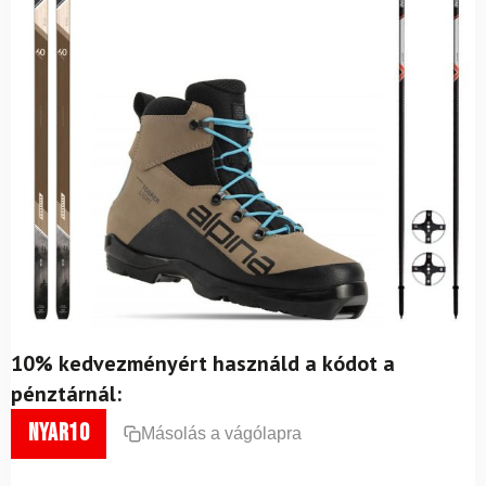
10% kedvezményért használd a kódot a
pénztárnál:
nyar10
Másolás a vágólapra