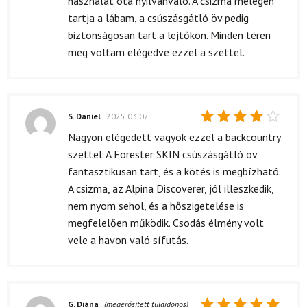
használat óta nyilvánvaló. A csizma melegen
tartja a lábam, a csúszásgátló öv pedig
biztonságosan tart a lejtőkön. Minden téren
meg voltam elégedve ezzel a szettel.
S. Dániel
2025.03.02.
Értékelés:
Nagyon elégedett vagyok ezzel a backcountry
4
/ 5
szettel. A Forester SKIN csúszásgátló öv
fantasztikusan tart, és a kötés is megbízható.
A csizma, az Alpina Discoverer, jól illeszkedik,
nem nyom sehol, és a hőszigetelése is
megfelelően működik. Csodás élmény volt
vele a havon való sífutás.
G. Diána
(megerősített tulajdonos)