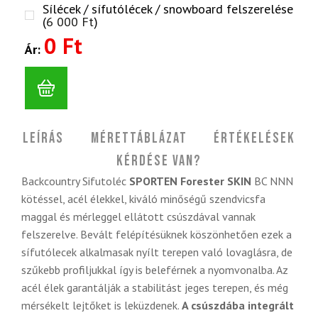
Sílécek / sífutólécek / snowboard felszerelése
(
6 000
Ft
)
0 Ft
Ár:
Leírás
Mérettáblázat
Értékelések
Kérdése van?
Backcountry Sifutoléc
SPORTEN Forester SKIN
BC NNN
kötéssel, acél élekkel, kiváló minőségű szendvicsfa
maggal és mérleggel ellátott csúszdával vannak
felszerelve. Bevált felépítésüknek köszönhetően ezek a
sífutólecek alkalmasak nyílt terepen való lovaglásra, de
szűkebb profiljukkal így is beleférnek a nyomvonalba. Az
acél élek garantálják a stabilitást jeges terepen, és még
mérsékelt lejtőket is leküzdenek.
A csúszdába integrált