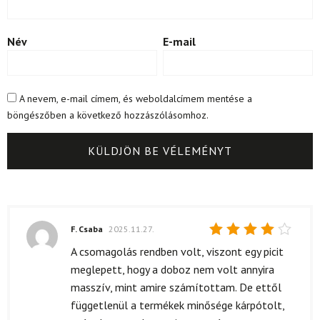
Név
E-mail
A nevem, e-mail címem, és weboldalcímem mentése a
böngészőben a következő hozzászólásomhoz.
F. Csaba
2025.11.27.
Értékelés:
A csomagolás rendben volt, viszont egy picit
4
/ 5
meglepett, hogy a doboz nem volt annyira
masszív, mint amire számítottam. De ettől
függetlenül a termékek minősége kárpótolt,