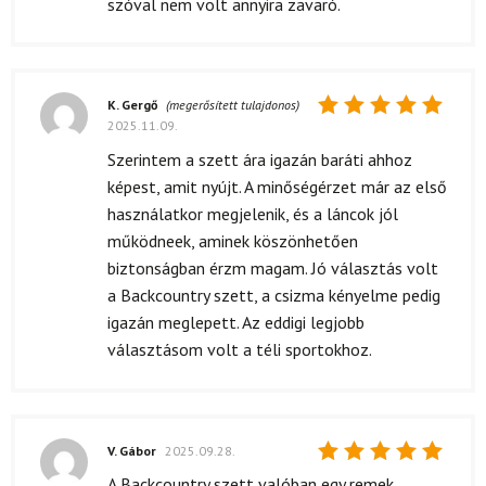
szóval nem volt annyira zavaró.
K. Gergő
(megerősített tulajdonos)
2025.11.09.
Értékelés:
5
/ 5
Szerintem a szett ára igazán baráti ahhoz
képest, amit nyújt. A minőségérzet már az első
használatkor megjelenik, és a láncok jól
működneek, aminek köszönhetően
biztonságban érzm magam. Jó választás volt
a Backcountry szett, a csizma kényelme pedig
igazán meglepett. Az eddigi legjobb
választásom volt a téli sportokhoz.
V. Gábor
2025.09.28.
Értékelés:
A Backcountry szett valóban egy remek