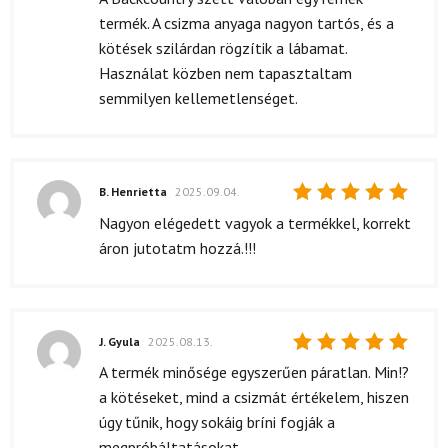
5
/ 5
termék. A csizma anyaga nagyon tartós, és a
kötések szilárdan rögzítik a lábamat.
Használat közben nem tapasztaltam
semmilyen kellemetlenséget.
B. Henrietta
2025.09.04.
Értékelés:
Nagyon elégedett vagyok a termékkel, korrekt
5
/ 5
áron jutotatm hozzá.!!!
J. Gyula
2025.08.13.
Értékelés:
A termék minősége egyszerűen páratlan. Min!?
5
/ 5
a kötéseket, mind a csizmát értékelem, hiszen
úgy tűnik, hogy sokáig bríni fogják a
megpróbáltatásokat....