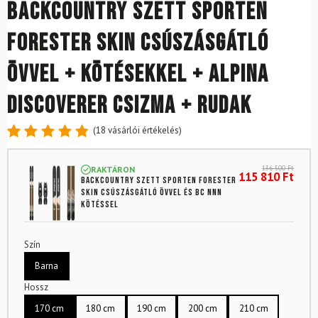
Backcountry szett SPORTEN
Forester SKIN csúszásgátló
övvel + kötésekkel + Alpina
Discoverer csizma + rudak
(
18
vásárlói értékelés)
Értékelés
18
4.89
az
136 500
Ft
RAKTÁRON
5-ből,
115 810
Ft
Backcountry szett SPORTEN Forester
értékelés
SKIN csúszásgátló övvel és BC NNN
alapján
kötéssel
Szín
Barna
Hossz
170 cm
180 cm
190 cm
200 cm
210 cm