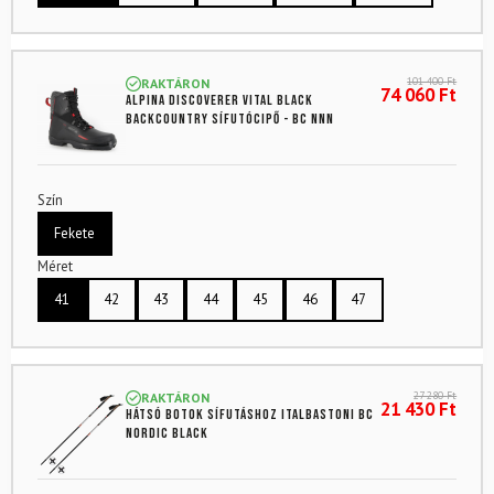
101 400
Ft
RAKTÁRON
74 060
Ft
ALPINA Discoverer Vital Black
backcountry sífutócipő - BC NNN
Szín
Fekete
Méret
41
42
43
44
45
46
47
27 280
Ft
RAKTÁRON
21 430
Ft
Hátsó botok sífutáshoz ITALBASTONI BC
Nordic Black