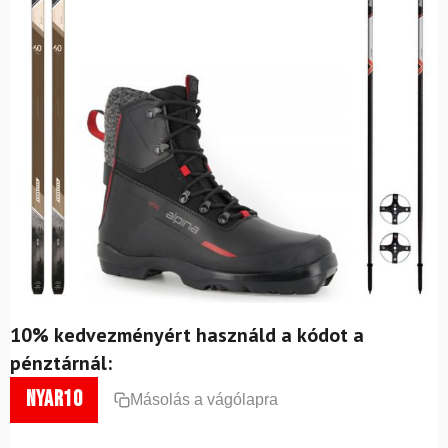
10% kedvezményért használd a kódot a
pénztárnál:
nyar10
Másolás a vágólapra