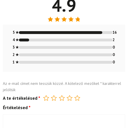
4.9
Értékelés:
4.89
/ 5
5 ★
16
4 ★
2
3 ★
0
2 ★
0
1 ★
0
Az e-mail címet nem tesszük közzé.
A kötelező mezőket
*
karakterrel
jelöltük
A te értékelésed
*
Értékelésed
*