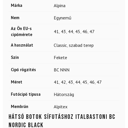
Márka
Alpina
Nem
Egynemű
Az Ön EU-s
41
,
43
,
44
,
45
,
46
,
47
cipőmérete
A használat
Classic
,
szabad terep
Szín
Fekete
Cipő rögzítés
BC NNN
Méret
41
,
42
,
43
,
44
,
45
,
46
,
47
Futócipő típusa
Hátország
Membrán
Alpitex
Hátsó botok sífutáshoz ITALBASTONI BC
Nordic Black