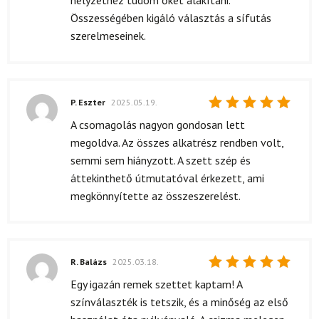
helyzethez tudom őket alakítani.
Összességében kigáló választás a sífutás
szerelmeseinek.
P. Eszter
2025.05.19.
Értékelés:
A csomagolás nagyon gondosan lett
5
/ 5
megoldva. Az összes alkatrész rendben volt,
semmi sem hiányzott. A szett szép és
áttekinthető útmutatóval érkezett, ami
megkönnyítette az összeszerelést.
R. Balázs
2025.03.18.
Értékelés:
Egy igazán remek szettet kaptam! A
5
/ 5
színválaszték is tetszik, és a minőség az első