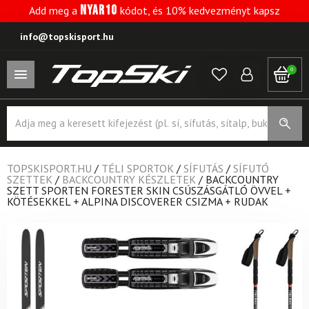
NYAR10
Add meg a
kódot, és 10% kedvezményt kapsz
info@topskisport.hu
0
Products
search
TOPSKISPORT.HU
/
TÉLI SPORTOK
/
SÍFUTÁS
/
SÍFUTÓ
SZETTEK
/
BACKCOUNTRY KÉSZLETEK
/
BACKCOUNTRY
SZETT SPORTEN FORESTER SKIN CSÚSZÁSGÁTLÓ ÖVVEL +
KÖTÉSEKKEL + ALPINA DISCOVERER CSIZMA + RUDAK