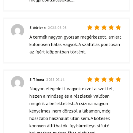
S. Adrienn
2025.08.03.
Értékelés:
A termék nagyon gyorsan megérkezett, amiért
5
/ 5
különösen hálás vagyok. A szállítás pontosan
az ígért időpontban történt.
S. Tímea
2025.07.14.
Értékelés:
Nagyon elégedett vagyok ezzel a szettel,
5
/ 5
hiszen a minőség és a részletek valóban
megérik a befektetést. A csizma nagyon
kényelmes, nem dörzsöl a lábamon, még
hosszabb használat után sem. A kötések
könnyen állíthatók, így bármileyn sífutó