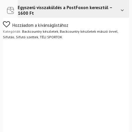
övvel
+
Egyszerű visszaküldés a PostFoxon keresztül –
Futár a címre
Ingyenes
kötésekkel
1600 Ft
+
Alpina
Nem biztos a választásában? Semmi gond – a terméket
Hozzáadom a kívánságlistához
Discoverer
egyszerűen visszaküldheti 14 napon belül, indoklás nélkül.
Kategóriák:
Backcountry készletek
,
Backcountry készletek mászó övvel
,
csizma
Mik a visszaküldés feltételei?
Sífutás
,
Sífutó szettek
,
TÉLI SPORTOK
+
rudak
mennyiség