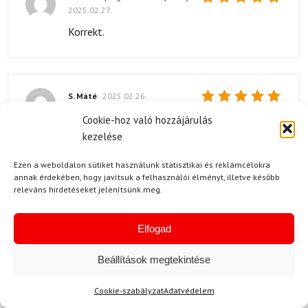
2025.02.27.
Értékelés:
5
/ 5
Korrekt.
S. Máté
2025.02.26.
Értékelés:
A szett kiváló minőségű, és remek áron
Cookie-hoz való hozzájárulás
5
/ 5
elérhető.
kezelése
Ezen a weboldalon sütiket használunk statisztikai és reklámcélokra
annak érdekében, hogy javítsuk a felhasználói élményt, illetve később
releváns hirdetéseket jelenítsünk meg.
B. Henrietta
2025.01.14.
Értékelés:
Elfogad
5
/ 5
Beállítások megtekintése
N. Mária
2025.01.10.
Értékelés:
Jó.
Cookie-szabályzat
Adatvédelem
5
/ 5