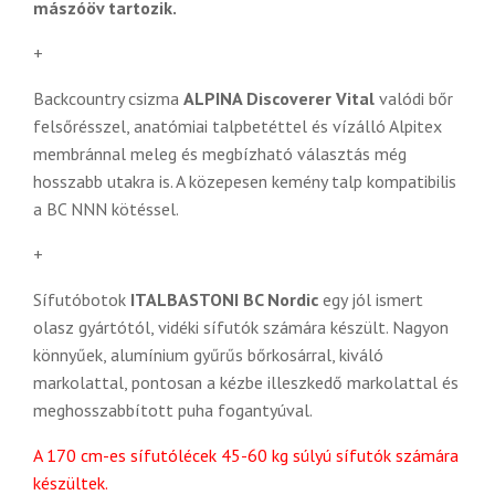
mászóöv tartozik.
+
Backcountry csizma
ALPINA Discoverer Vital
valódi bőr
felsőrésszel, anatómiai talpbetéttel és vízálló Alpitex
membránnal meleg és
megbízható választás még
hosszabb utakra is. A közepesen kemény talp kompatibilis
a BC NNN kötéssel.
+
Sífutóbotok
ITALBASTONI BC Nordic
egy jól ismert
olasz gyártótól, vidéki sífutók számára készült. Nagyon
könnyűek, alumínium gyűrűs bőrkosárral, kiváló
markolattal, pontosan a kézbe illeszkedő markolattal és
meghosszabbított puha fogantyúval.
A 170 cm-es sífutólécek 45-60 kg súlyú sífutók számára
készültek.