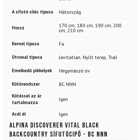
A sífutó síléc típusa
Hátország
170 cm
,
180 cm
,
190 cm
,
200
Hossz
cm
,
210 cm
Kernel típusa
Fa
Útvonal típusa
Javítatlan
,
Nyílt terep
,
Trail
Emelkedő pikkelyek
Hegymászó öv
Kötőrendszer
BC NNN
Kötéssel az ár
Igen
tartalmazza
Acél él
Igen
ALPINA Discoverer Vital Black
backcountry sífutócipő - BC NNN