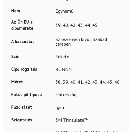
Nem
Egynemű
Az Ön EU-s
39
,
40
,
42
,
43
,
44
,
45
cipőmérete
az ösvényen kívül
,
Szabad
A használat
terepen
Szín
Fekete
Cipő rögzítés
BC NNN
Méret
38
,
39
,
40
,
41
,
42
,
43
,
44
,
45
,
46
Futócipő típusa
Hátország
Fűző rátét
Igen
Szigetelés
3M Thinsulate™