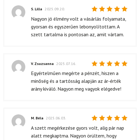
S. Lilla
2025.09.20.
Értékelés:
Nagyon jó élmény volt a vásárlás folyamata,
5
/ 5
gyorsan és egyszerűen lebonyolítottam. A
szett tartalma is pontosan az, amit vártam.
V. Zsuzsanna
2025.07.16.
Értékelés:
Egyértelműen megérte a pénzét, hiszen a
5
/ 5
minőség és a tartósság alapján az ár-érték
arány kiváló. Nagyon meg vagyok elégedve!
M. Béla
2025.06.03.
Értékelés:
A szett megérkezése gyors volt, alig pár nap
5
/ 5
alatt megkaptma. Nagyon örültem, hogy