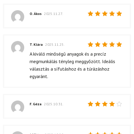
O. Ákos
2025.11.27.
Értékelés:
5
/ 5
T. Klára
2025.11.25.
Értékelés:
A kiváló minőségű anyagok és a precíz
5
/ 5
megmunkálás tényleg meggyőzött. Ideális
választás a sífutáshoz és a túrázáshoz
egyaránt.
F. Géza
2025.10.31.
Értékelés:
4
/ 5