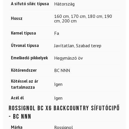
A sífutó síléc típusa
Hátország
160 cm
,
170 cm
,
180 cm
,
190
Hossz
cm
,
200 cm
Kernel típusa
Fa
Útvonal típusa
Javítatlan
,
Szabad terep
Emelkedő pikkelyek
Hegymászó öv
Kötőrendszer
BC NNN
Kötéssel az ár
Igen
tartalmazza
Acél él
Igen
ROSSIGNOL BC X6 backcountry sífutócipő
- BC NNN
Márka
Rossignol