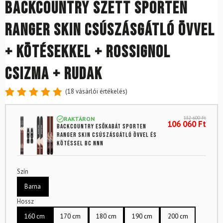
Backcountry szett SPORTEN
Ranger SKIN csúszásgátló övvel
+ kötésekkel + Rossignol
csizma + rudak
(
18
vásárlói értékelés)
Értékelés
18
4.89
az
132 600
Ft
RAKTÁRON
5-ből,
106 060
Ft
Backcountry esőkabát SPORTEN
értékelés
Ranger SKIN csúszásgátló övvel és
alapján
kötéssel BC NNN
Szín
Barna
Hossz
160 cm
170 cm
180 cm
190 cm
200 cm