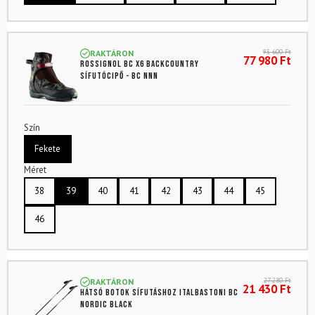
93 600
Ft
RAKTÁRON
77 980
Ft
ROSSIGNOL BC X6 backcountry
sífutócipő - BC NNN
Szín
Fekete
Méret
38
39
40
41
42
43
44
45
46
27 280
Ft
RAKTÁRON
21 430
Ft
Hátsó botok sífutáshoz ITALBASTONI BC
Nordic Black