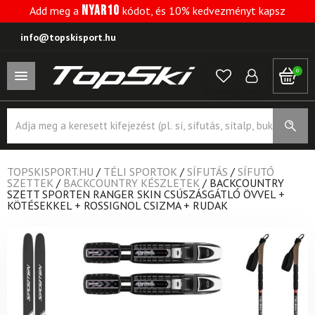
NYAR10
Add meg a
kódot, és 10% kedvezményt kapsz
info@topskisport.hu
0
Products
search
TOPSKISPORT.HU
/
TÉLI SPORTOK
/
SÍFUTÁS
/
SÍFUTÓ
SZETTEK
/
BACKCOUNTRY KÉSZLETEK
/
BACKCOUNTRY
SZETT SPORTEN RANGER SKIN CSÚSZÁSGÁTLÓ ÖVVEL +
KÖTÉSEKKEL + ROSSIGNOL CSIZMA + RUDAK