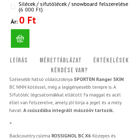
Sílécek / sífutólécek / snowboard felszerelése
(
6 000
Ft
)
0 Ft
Ár:
Leírás
Mérettáblázat
Értékelések
Kérdése van?
Szélesebb hátsó oldalszoknya
SPORTEN Ranger SKIN
BC NNN kötéssel, még a legigényesebb terepre is. A
Sífutóléc légcsatornákkal ellátott fa maggal és acél
éllel van felszerelve, amely jól bírja a jeget és a mély
havat.
A csúszdába integrált mászóöv tartozik.
+
Backcountry csizma
ROSSIGNOL BC X6
Közepes és