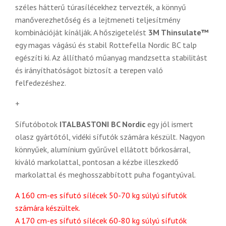
széles hátterű túrasílécekhez tervezték, a könnyű
manőverezhetőség és a lejtmeneti teljesítmény
kombinációját kínálják. A hőszigetelést
3M Thinsulate™
egy magas vágású és stabil Rottefella Nordic BC talp
egészíti ki. Az állítható műanyag mandzsetta stabilitást
és irányíthatóságot biztosít a terepen való
felfedezéshez.
+
Sífutóbotok
ITALBASTONI BC Nordic
egy jól ismert
olasz gyártótól, vidéki sífutók számára készült. Nagyon
könnyűek, alumínium gyűrűvel ellátott bőrkosárral,
kiváló markolattal, pontosan a kézbe illeszkedő
markolattal és meghosszabbított puha fogantyúval.
A 160 cm-es sífutó sílécek 50-70 kg súlyú sífutók
számára készültek.
A 170 cm-es sífutó sílécek 60-80 kg súlyú sífutók