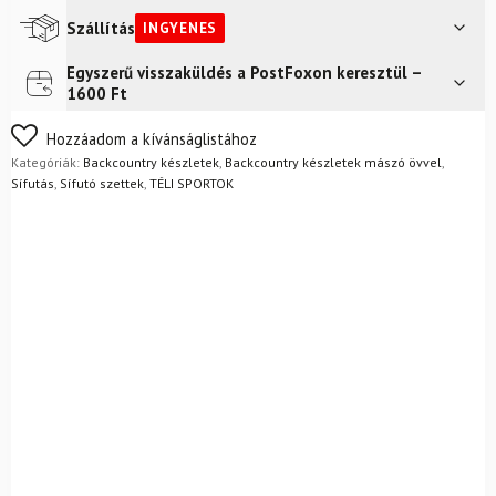
SKIN
csúszásgátló
Szállítás
INGYENES
övvel
+
Egyszerű visszaküldés a PostFoxon keresztül –
Futár a címre
Ingyenes
kötésekkel
1600 Ft
+
Rossignol
Nem biztos a választásában? Semmi gond – a terméket
Hozzáadom a kívánságlistához
csizma
egyszerűen visszaküldheti 14 napon belül, indoklás nélkül.
Kategóriák:
Backcountry készletek
,
Backcountry készletek mászó övvel
,
+
Mik a visszaküldés feltételei?
Sífutás
,
Sífutó szettek
,
TÉLI SPORTOK
rudak
mennyiség