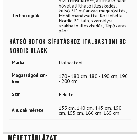
3M Thinsulate™
,
állítható pánt
,
hővel állítható illeszkedés
,
külső 3D műanyag megerősítés
,
Technológiák
Mobil mandzsetta
,
Rottefella
Nordic BC talp
,
személyre
szabható illeszkedés
,
Tépőzáras
pánt
Hátsó botok sífutáshoz ITALBASTONI BC
Nordic Black
Márka
Italbastoni
Magasságod cm-
170 - 180 cm
,
180 - 190 cm
,
190
- 200 cm
ben
Szín
Fekete
135 cm
,
140 cm
,
145 cm
,
150
A rudak mérete
cm
,
155 cm
,
160 cm
,
165 cm
Mérettáblázat