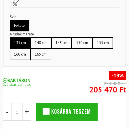
Szín
Fekete
A rudak mérete
135 cm
140 cm
145 cm
150 cm
155 cm
160 cm
165 cm
-19%
RAKTÁRON
253 480 Ft
Szállítás várható:
205 470 Ft
Backcountry
KOSÁRBA TESZEM
szett
SPORTEN
Ranger