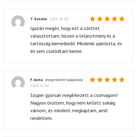
T. Katalin
2025.02.03.
Értékelés:
Igazán megéri, hogy ezt a szettet
5
/ 5
választottam, hiszen a teljesítmény és a
tartósság kiemelkedő. Mindenki ajánlotta, és
én sem csalódtam benne.
F. Anita
(megerősített tulajdonos)
2024.12.02.
Értékelés:
5
/ 5
Szuper gyorsan megérkezett a csomagom!
Nagyon örültem, hogy nem kellett sokáig
várnom, és mindent megkaptam, amit
rendeltem.