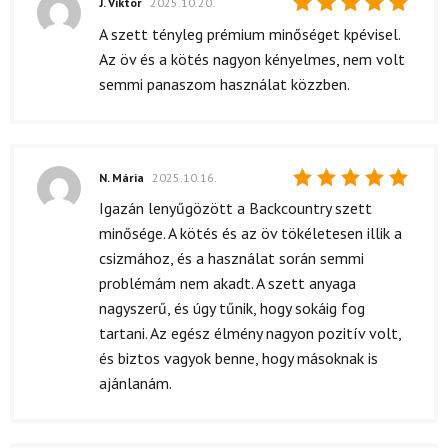
J. Viktor
2025.10.20.
Értékelés:
A szett tényleg prémium minőséget kpévisel.
5
/ 5
Az öv és a kötés nagyon kényelmes, nem volt
semmi panaszom használat közzben.
N. Mária
2025.10.16.
Értékelés:
Igazán lenyűgözött a Backcountry szett
5
/ 5
minősége. A kötés és az öv tökéletesen illik a
csizmához, és a használat során semmi
problémám nem akadt. A szett anyaga
nagyszerű, és úgy tűnik, hogy sokáig fog
tartani. Az egész élmény nagyon pozitív volt,
és biztos vagyok benne, hogy másoknak is
ajánlanám.