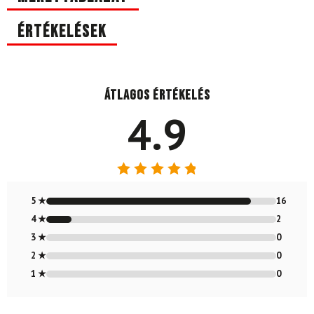
Értékelések
Átlagos értékelés
4.9
Értékelés:
4.89
/ 5
5 ★
16
4 ★
2
3 ★
0
2 ★
0
1 ★
0