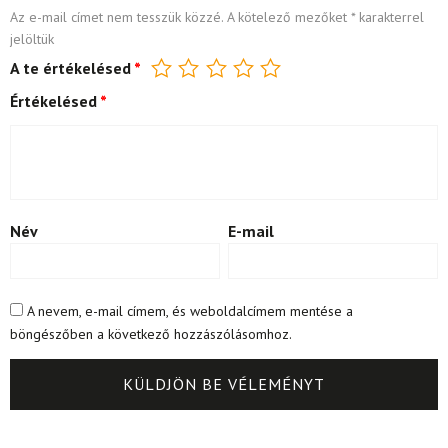
Az e-mail címet nem tesszük közzé.
A kötelező mezőket
*
karakterrel
jelöltük
A te értékelésed
*
Értékelésed
*
Név
E-mail
A nevem, e-mail címem, és weboldalcímem mentése a
böngészőben a következő hozzászólásomhoz.