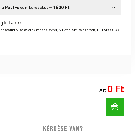
s a PostFoxon keresztül – 1600 Ft
? Semmi gond – a terméket egyszerűen visszaküldheti 14
glistához
.
Mik a visszaküldés feltételei?
ackcountry készletek mászó övvel
,
Sífutás
,
Sífutó szettek
,
TÉLI SPORTOK
0 Ft
Ár:
Kérdése van?