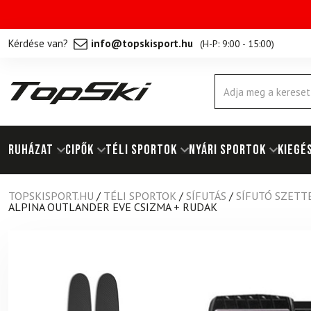
Kérdése van?
info@topskisport.hu
(
H-P: 9:00 - 15:00
)
Products
search
RUHÁZAT
Cipők
TÉLI SPORTOK
NYÁRI SPORTOK
KIEGÉ
TOPSKISPORT.HU
/
TÉLI SPORTOK
/
SÍFUTÁS
/
SÍFUTÓ SZETT
ALPINA OUTLANDER EVE CSIZMA + RUDAK