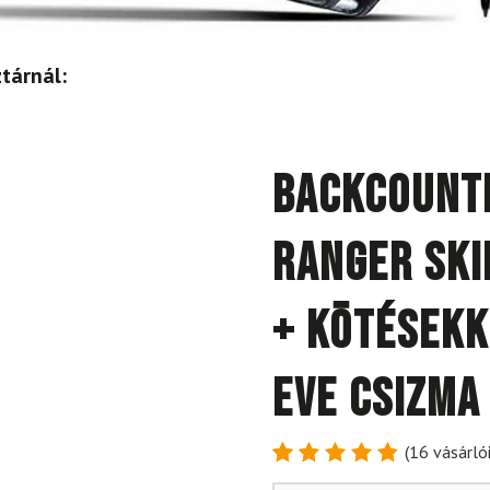
tárnál:
Backcount
Ranger SKI
+ kötésekk
Eve csizma
(
16
vásárlói
Értékelés
16