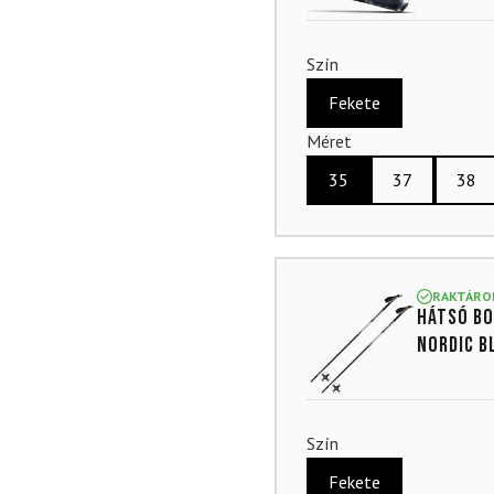
Szín
Fekete
Méret
35
37
38
RAKTÁRO
Hátsó bo
Nordic B
Szín
Fekete