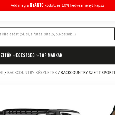
NYAR10
Add meg a
kódot, és 10% kedvezményt kapsz
SZÍTŐK
EGÉSZSÉG
Top márkák
EK
/
BACKCOUNTRY KÉSZLETEK
/
BACKCOUNTRY SZETT SPORTE