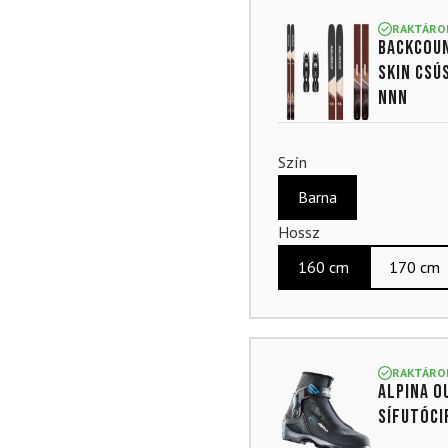
4.88
az
5-ből,
RAKTÁRO
Backcou
értékelés
alapján
SKIN csú
NNN
Szín
Barna
Hossz
160 cm
170 cm
RAKTÁRO
ALPINA O
sífutóci