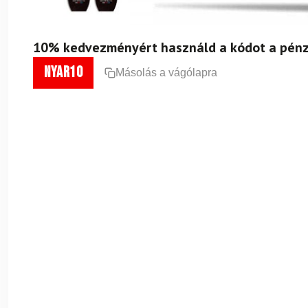
10% kedvezményért használd a kódot a pénz
nyar10
Másolás a vágólapra