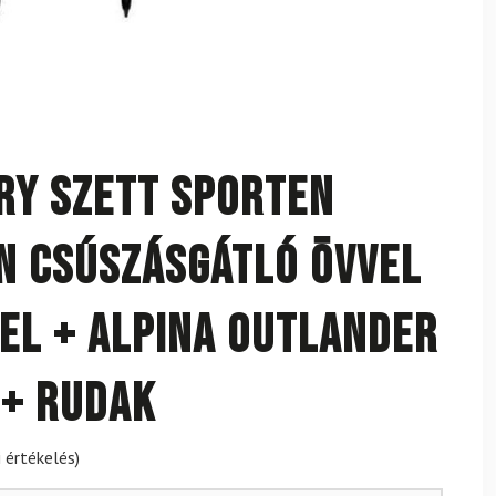
ry szett SPORTEN
N csúszásgátló övvel
el + Alpina Outlander
 + rudak
 értékelés)