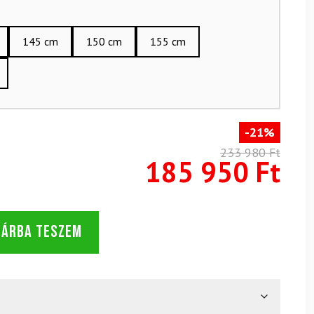
145 cm
150 cm
155 cm
-21%
233 980 Ft
185 950 Ft
SÁRBA TESZEM