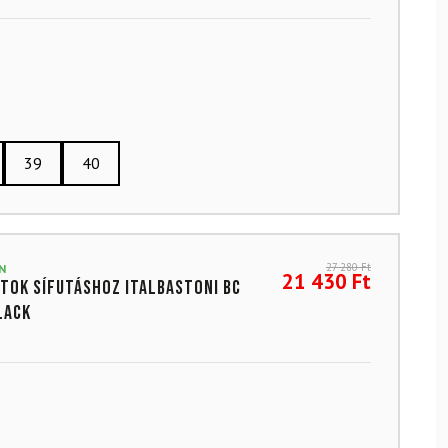
39
40
27 280
Ft
N
21 430
Ft
tok sífutáshoz ITALBASTONI BC
lack