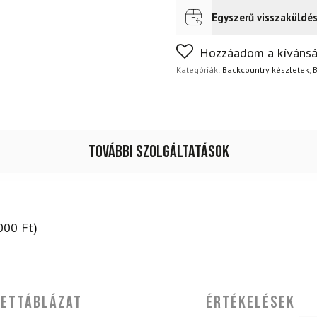
+
kötésekkel
Egyszerű visszaküldé
Futár a címre
Ingyenes
+
Alpina
Nem biztos a választásában
Hozzáadom a kívánsá
Outlander
napon belül, indoklás nélkül
Eve
Kategóriák:
Backcountry készletek
,
B
csizma
+
rudak
mennyiség
További szolgáltatások
000
Ft
)
ettáblázat
Értékelések