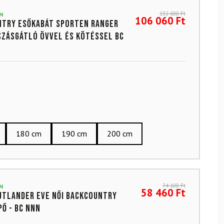
132 600
Ft
N
106 060
Ft
ntry esőkabát SPORTEN Ranger
szásgátló övvel és kötéssel BC
180 cm
190 cm
200 cm
74 100
Ft
N
58 460
Ft
utlander EVE női backcountry
pő - BC NNN