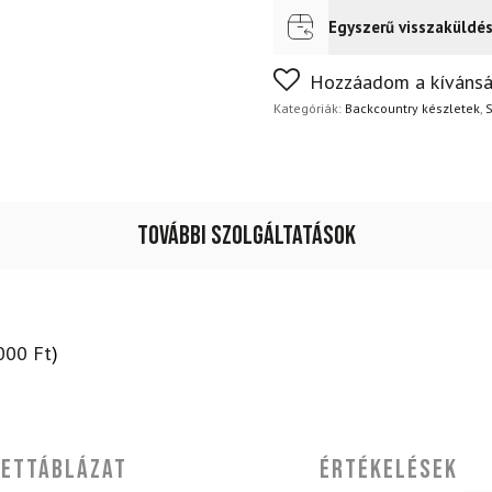
kötéssel
+
Egyszerű visszaküldé
Futár a címre
Ingyenes
Alpina
Tourer
Nem biztos a választásában
Hozzáadom a kívánsá
Light
napon belül, indoklás nélkül
csizma
Kategóriák:
Backcountry készletek
,
S
+
rudak
mennyiség
További szolgáltatások
000
Ft
)
ettáblázat
Értékelések