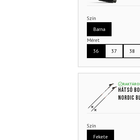
Szín
Barna
Méret
36
37
38
RAKTÁRO
Hátsó bo
Nordic B
Szín
Fekete