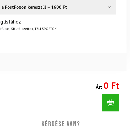
s a PostFoxon keresztül – 1600 Ft
? Semmi gond – a terméket egyszerűen visszaküldheti 14
glistához
.
Mik a visszaküldés feltételei?
ífutás
,
Sífutó szettek
,
TÉLI SPORTOK
0 Ft
Ár:
Kérdése van?