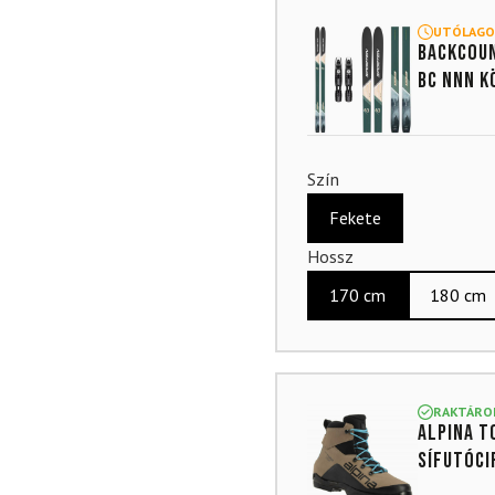
4.88
az
5-ből,
UTÓLAGO
Backcou
értékelés
alapján
BC NNN k
Szín
Fekete
Hossz
170 cm
180 cm
RAKTÁRO
ALPINA T
sífutóci