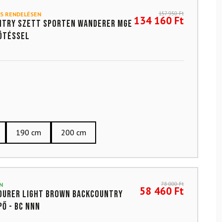
157 950
Ft
S RENDELÉSEN
134 160
Ft
ntry szett SPORTEN Wanderer MgE
ötéssel
190 cm
200 cm
78 000
Ft
N
58 460
Ft
ourer Light Brown backcountry
pő - BC NNN