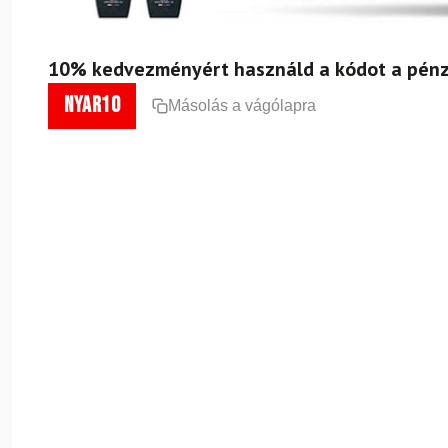
10% kedvezményért használd a kódot a pénz
nyar10
Másolás a vágólapra