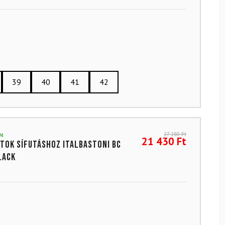
39
40
41
42
27 280
Ft
N
21 430
Ft
tok sífutáshoz ITALBASTONI BC
lack