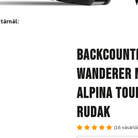
tárnál:
Backcount
Wanderer M
Alpina Tou
rudak
(
16
vásárlói
Értékelés
16