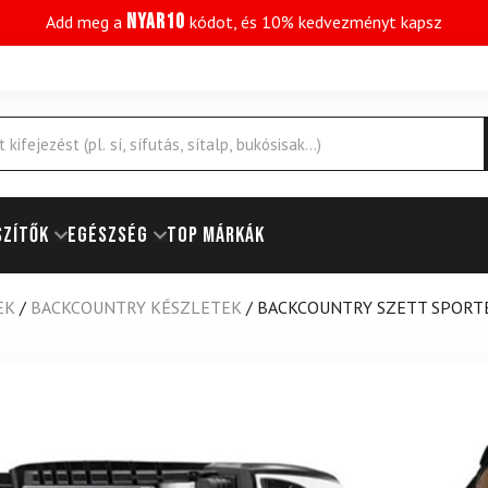
NYAR10
Add meg a
kódot, és 10% kedvezményt kapsz
SZÍTŐK
EGÉSZSÉG
Top márkák
EK
/
BACKCOUNTRY KÉSZLETEK
/
BACKCOUNTRY SZETT SPORTE