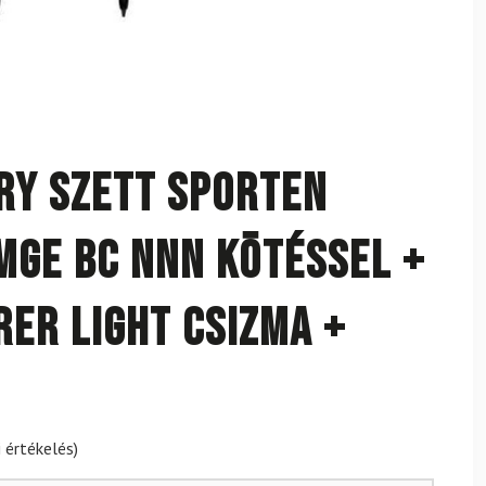
ry szett SPORTEN
gE BC NNN kötéssel +
rer Light csizma +
 értékelés)