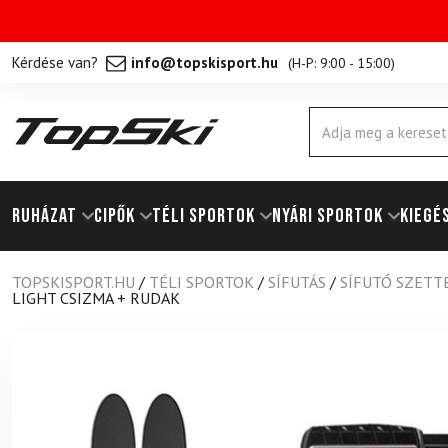
Kérdése van?
info@topskisport.hu
(
H-P: 9:00 - 15:00
)
Products
search
RUHÁZAT
Cipők
TÉLI SPORTOK
NYÁRI SPORTOK
KIEGÉ
TOPSKISPORT.HU
/
TÉLI SPORTOK
/
SÍFUTÁS
/
SÍFUTÓ SZETT
LIGHT CSIZMA + RUDAK