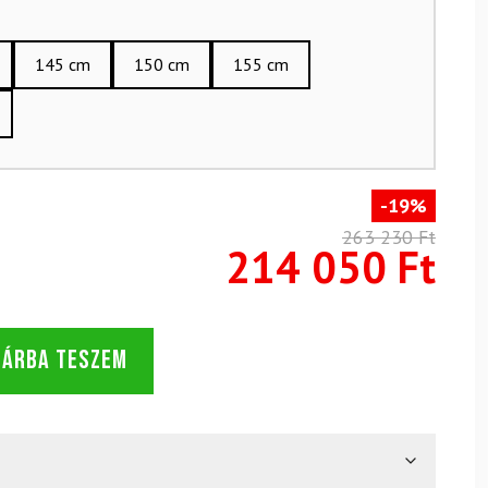
145 cm
150 cm
155 cm
-19%
263 230 Ft
214 050 Ft
SÁRBA TESZEM