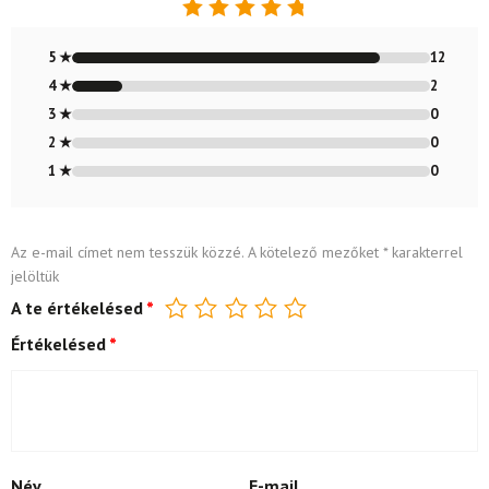
Értékelés:
4.86
/ 5
5 ★
12
4 ★
2
3 ★
0
2 ★
0
1 ★
0
Az e-mail címet nem tesszük közzé.
A kötelező mezőket
*
karakterrel
jelöltük
A te értékelésed
*
Értékelésed
*
Név
E-mail