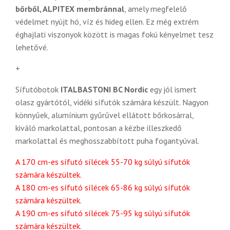
bőrből, ALPITEX membránnal
, amely megfelelő
védelmet nyújt hó, víz és hideg ellen. Ez még extrém
éghajlati viszonyok között is magas fokú kényelmet tesz
lehetővé.
+
Sífutóbotok
ITALBASTONI BC Nordic
egy jól ismert
olasz gyártótól, vidéki sífutók számára készült. Nagyon
könnyűek, alumínium gyűrűvel ellátott bőrkosárral,
kiváló markolattal, pontosan a kézbe illeszkedő
markolattal és meghosszabbított puha fogantyúval.
A 170 cm-es sífutó sílécek 55-70 kg súlyú sífutók
számára készültek.
A 180 cm-es sífutó sílécek 65-86 kg súlyú sífutók
számára készültek.
A 190 cm-es sífutó sílécek 75-95 kg súlyú sífutók
számára készültek.