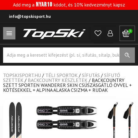
NYAR10
Add meg a
kódot, és 10% kedvezményt kapsz
info@topskisport.hu
0
Products
search
TOPSKISPORT.HU
/
TÉLI SPORTOK
/
SÍFUTÁS
/
SÍFUTÓ
SZETTEK
/
BACKCOUNTRY KÉSZLETEK
/
BACKCOUNTRY
SZETT SPORTEN WANDERER SKIN CSÚSZÁSGÁTLÓ ÖVVEL +
KÖTÉSEKKEL + ALPINA ALASKA CSIZMA + RUDAK