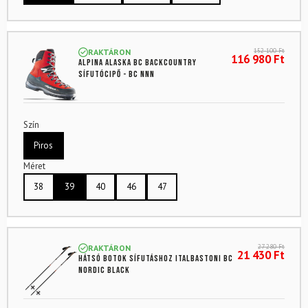
152 100
Ft
RAKTÁRON
116 980
Ft
ALPINA Alaska BC backcountry
sífutócipő - BC NNN
Szín
Piros
Méret
38
39
40
46
47
27 280
Ft
RAKTÁRON
21 430
Ft
Hátsó botok sífutáshoz ITALBASTONI BC
Nordic Black