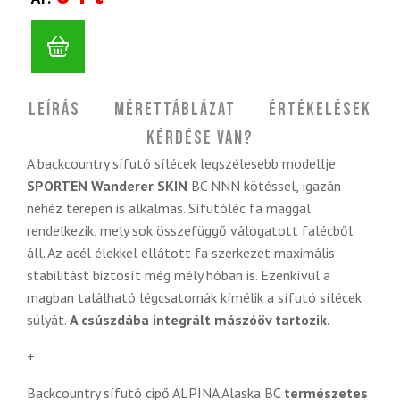
Leírás
Mérettáblázat
Értékelések
Kérdése van?
A backcountry sífutó sílécek legszélesebb modellje
SPORTEN Wanderer SKIN
BC NNN kötéssel,
igazán
nehéz terepen is alkalmas. Sífutóléc fa maggal
rendelkezik, mely sok összefüggő válogatott falécből
áll. Az acél élekkel ellátott fa szerkezet maximális
stabilitást biztosít még mély hóban is. Ezenkívül a
magban található légcsatornák kímélik a sífutó sílécek
súlyát.
A csúszdába integrált mászóöv tartozik.
+
Backcountry sífutó cipő ALPINA Alaska BC
természetes