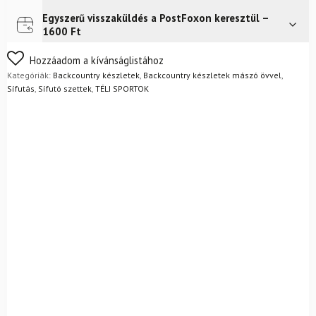
övvel
+
Egyszerű visszaküldés a PostFoxon keresztül –
Futár a címre
Ingyenes
kötésekkel
1600 Ft
+
Alpina
Nem biztos a választásában? Semmi gond – a terméket
Hozzáadom a kívánságlistához
Alaska
egyszerűen visszaküldheti 14 napon belül, indoklás nélkül.
Kategóriák:
Backcountry készletek
,
Backcountry készletek mászó övvel
,
csizma
Mik a visszaküldés feltételei?
Sífutás
,
Sífutó szettek
,
TÉLI SPORTOK
+
rudak
mennyiség