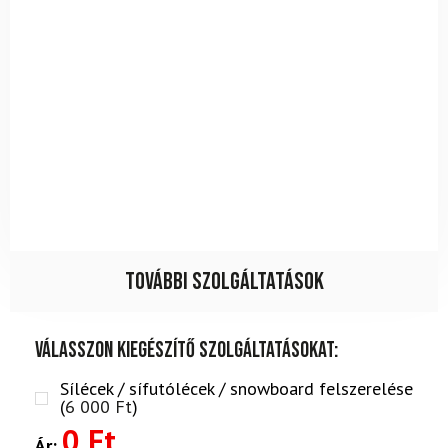
További szolgáltatások
Válasszon kiegészítő szolgáltatásokat:
Sílécek / sífutólécek / snowboard felszerelése
(
6 000
Ft
)
0 Ft
Ár: