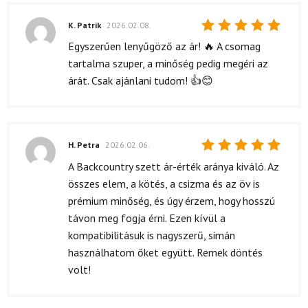
K. Patrik
2026.02.08.
Értékelés:
Egyszerűen lenyűgöző az ár! 🔥 A csomag
5
/ 5
tartalma szuper, a minőség pedig megéri az
árát. Csak ajánlani tudom! 👍😊
H. Petra
2026.02.06.
Értékelés:
A Backcountry szett ár-érték aránya kiváló. Az
5
/ 5
összes elem, a kötés, a csizma és az öv is
prémium minőség, és úgy érzem, hogy hosszú
távon meg fogja érni. Ezen kívül a
kompatibilitásuk is nagyszerű, simán
használhatom őket együtt. Remek döntés
volt!