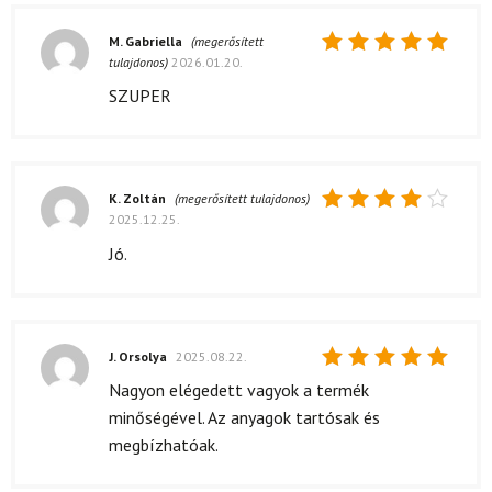
M. Gabriella
(megerősített
tulajdonos)
2026.01.20.
Értékelés:
5
/ 5
SZUPER
K. Zoltán
(megerősített tulajdonos)
2025.12.25.
Értékelés:
4
/ 5
Jó.
J. Orsolya
2025.08.22.
Értékelés:
Nagyon elégedett vagyok a termék
5
/ 5
minőségével. Az anyagok tartósak és
megbízhatóak.