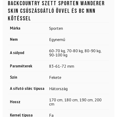
Backcountry szett SPORTEN Wanderer
SKIN csúszásgátló övvel és BC NNN
kötéssel
Márka
Sporten
Nem
Egynemű
60-70 kg
,
70-80 kg
,
80-90 kg
,
A súlyod
90-100 kg
Paraméterek
83-61-72 mm
Szín
Fekete
A sífutó síléc típusa
Hátország
170 cm
,
180 cm
,
190 cm
,
200
Hossz
cm
Kernel típusa
Fa