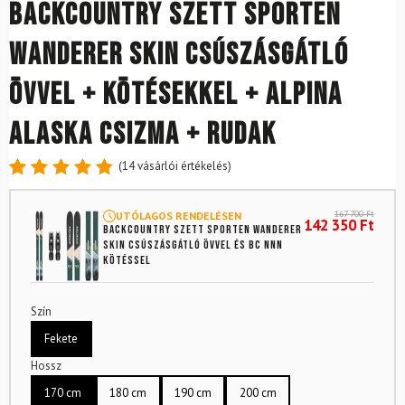
Backcountry szett SPORTEN
Wanderer SKIN csúszásgátló
övvel + kötésekkel + Alpina
Alaska csizma + rudak
(
14
vásárlói értékelés)
Értékelés
14
4.86
az
167 700
Ft
UTÓLAGOS RENDELÉSEN
5-ből,
142 350
Ft
Backcountry szett SPORTEN Wanderer
értékelés
SKIN csúszásgátló övvel és BC NNN
alapján
kötéssel
Szín
Fekete
Hossz
170 cm
180 cm
190 cm
200 cm