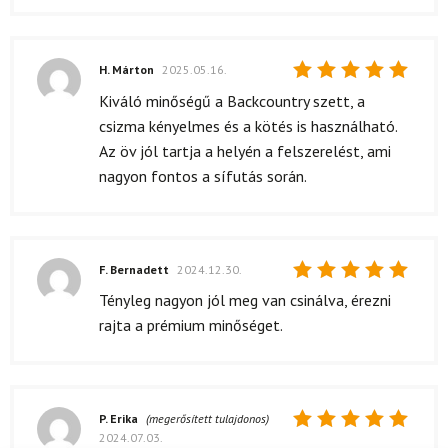
H. Márton
2025.05.16.
Értékelés:
Kiváló minőségű a Backcountry szett, a
5
/ 5
csizma kényelmes és a kötés is használható.
Az öv jól tartja a helyén a felszerelést, ami
nagyon fontos a sífutás során.
F. Bernadett
2024.12.30.
Értékelés:
Tényleg nagyon jól meg van csinálva, érezni
5
/ 5
rajta a prémium minőséget.
P. Erika
(megerősített tulajdonos)
2024.07.03.
Értékelés: