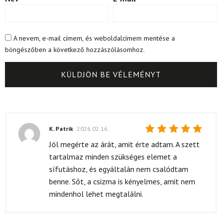
A nevem, e-mail címem, és weboldalcímem mentése a
böngészőben a következő hozzászólásomhoz.
K. Patrik
2026.02.16.
Értékelés:
Jól megérte az árát, amit érte adtam. A szett
5
/ 5
tartalmaz minden szükséges elemet a
sífutáshoz, és egyáltalán nem csalódtam
benne. Sőt, a csizma is kényelmes, amit nem
mindenhol lehet megtalálni.