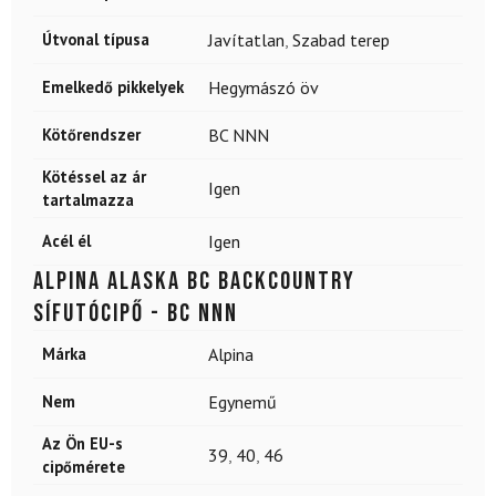
Útvonal típusa
Javítatlan
,
Szabad terep
Emelkedő pikkelyek
Hegymászó öv
Kötőrendszer
BC NNN
Kötéssel az ár
Igen
tartalmazza
Acél él
Igen
ALPINA Alaska BC backcountry
sífutócipő - BC NNN
Márka
Alpina
Nem
Egynemű
Az Ön EU-s
39
,
40
,
46
cipőmérete