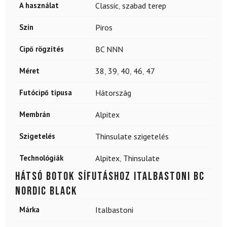
A használat
Classic
,
szabad terep
Szín
Piros
Cipő rögzítés
BC NNN
Méret
38
,
39
,
40
,
46
,
47
Futócipő típusa
Hátország
Membrán
Alpitex
Szigetelés
Thinsulate szigetelés
Technológiák
Alpitex
,
Thinsulate
Hátsó botok sífutáshoz ITALBASTONI BC
Nordic Black
Márka
Italbastoni