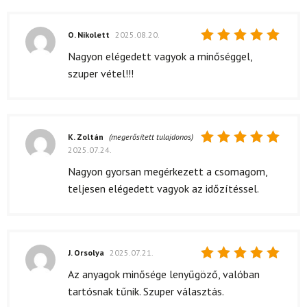
O. Nikolett
2025.08.20.
Értékelés:
Nagyon elégedett vagyok a minőséggel,
5
/ 5
szuper vétel!!!
K. Zoltán
(megerősített tulajdonos)
2025.07.24.
Értékelés:
5
/ 5
Nagyon gyorsan megérkezett a csomagom,
teljesen elégedett vagyok az időzítéssel.
J. Orsolya
2025.07.21.
Értékelés:
Az anyagok minősége lenyűgöző, valóban
5
/ 5
tartósnak tűnik. Szuper választás.