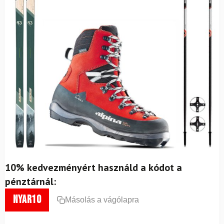
10% kedvezményért használd a kódot a
pénztárnál:
nyar10
Másolás a vágólapra