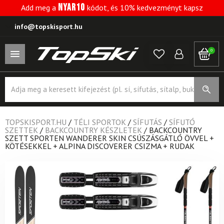
NYAR10
Add meg a
kódot, és 10% kedvezményt kapsz
info@topskisport.hu
0
Products
search
TOPSKISPORT.HU
/
TÉLI SPORTOK
/
SÍFUTÁS
/
SÍFUTÓ
SZETTEK
/
BACKCOUNTRY KÉSZLETEK
/
BACKCOUNTRY
SZETT SPORTEN WANDERER SKIN CSÚSZÁSGÁTLÓ ÖVVEL +
KÖTÉSEKKEL + ALPINA DISCOVERER CSIZMA + RUDAK