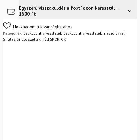
övvel
+
Egyszerű visszaküldés a PostFoxon keresztül –
Futár a címre
Ingyenes
kötésekkel
1600 Ft
+
Alpina
Nem biztos a választásában? Semmi gond – a terméket
Hozzáadom a kívánságlistához
Discoverer
egyszerűen visszaküldheti 14 napon belül, indoklás nélkül.
Kategóriák:
Backcountry készletek
,
Backcountry készletek mászó övvel
,
csizma
Mik a visszaküldés feltételei?
Sífutás
,
Sífutó szettek
,
TÉLI SPORTOK
+
rudak
mennyiség