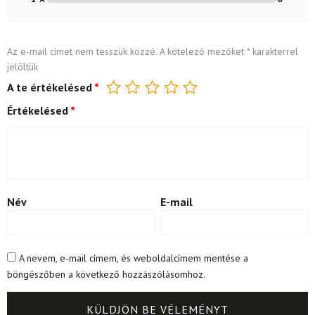
Az e-mail címet nem tesszük közzé.
A kötelező mezőket
*
karakterrel
jelöltük
A te értékelésed
*
Értékelésed
*
Név
E-mail
A nevem, e-mail címem, és weboldalcímem mentése a
böngészőben a következő hozzászólásomhoz.