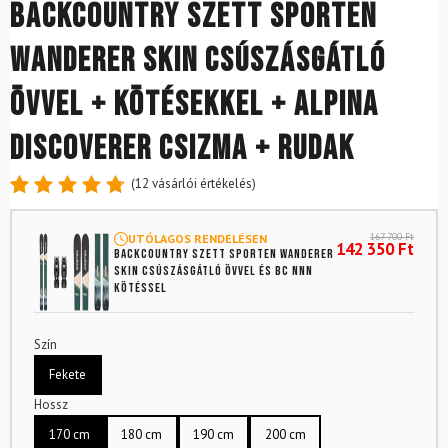
Backcountry szett SPORTEN
Wanderer SKIN csúszásgátló
övvel + kötésekkel + Alpina
Discoverer csizma + rudak
(
12
vásárlói értékelés)
Értékelés
12
4.83
az
167 700
Ft
UTÓLAGOS RENDELÉSEN
5-ből,
142 350
Ft
Backcountry szett SPORTEN Wanderer
értékelés
SKIN csúszásgátló övvel és BC NNN
alapján
kötéssel
Szín
Fekete
Hossz
170 cm
180 cm
190 cm
200 cm