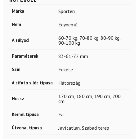
Márka
Sporten
Nem
Egynemű
60-70 kg
,
70-80 kg
,
80-90 kg
,
A súlyod
90-100 kg
Paraméterek
83-61-72 mm
Szín
Fekete
A sífutó síléc típusa
Hátország
170 cm
,
180 cm
,
190 cm
,
200
Hossz
cm
Kernel típusa
Fa
Útvonal típusa
Javítatlan
,
Szabad terep