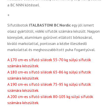
a BC NNN kötéssel.
+
Sífutóbotok
ITALBASTONI BC Nordic
egy jól ismert
olasz gyártótól, vidéki sífutók számára készült. Nagyon
könnyűek, alumínium gyűrűvel ellátott bőrkosárral,
kiváló markolattal, pontosan a kézbe illeszkedő
markolattal és meghosszabbított puha fogantyúval.
A 170 cm-es sífutó sílécek 55-70 kg súlyú sífutók
számára készültek.
A 180 cm-es sífutó sílécek 65-86 kg súlyú sífutók
számára készültek.
A 190 cm-es sífutó sílécek 75-95 kg súlyú sífutók
számára készültek.
A 200 cm-es sífutó sílécek 80-105 kg súlyú sífutók
számára készültek.