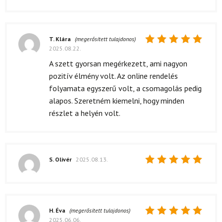
T. Klára
(megerősített tulajdonos)
2025.08.22.
Értékelés:
5
/ 5
A szett gyorsan megérkezett, ami nagyon
pozitív élmény volt. Az online rendelés
folyamata egyszerű volt, a csomagolás pedig
alapos. Szeretném kiemelni, hogy minden
részlet a helyén volt.
S. Olivér
2025.08.13.
Értékelés:
5
/ 5
H. Éva
(megerősített tulajdonos)
2025.06.06.