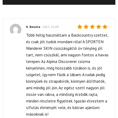
K. Renáta
2025.10.09.
Értékelés:
Több hétig használtam a Backcountry szettet,
5
/ 5
és csak jót tudok mondani róla! A SPORTEN
Wanderer SKIN csúszásgátló öv tényleg jól
tart, nem csúszkál, ami nagyon fontos a havas
terepen. Az Alpina Discoverer csizma
kényelmes, még hosszabb túrákon is, és jól
szigetel, így nem fázik a lábam. A rudak pedig
könnyűek és strapabírók, könnyen állíthatók,
ami mindig jól jön. Az egész szett nagyon jól
össze van rakva, a minőség érződik rajta,
minden részletre figyeltek. Igazán élveztem a
sífutás élményét vele, és bátran ajánlom
másoknak is!