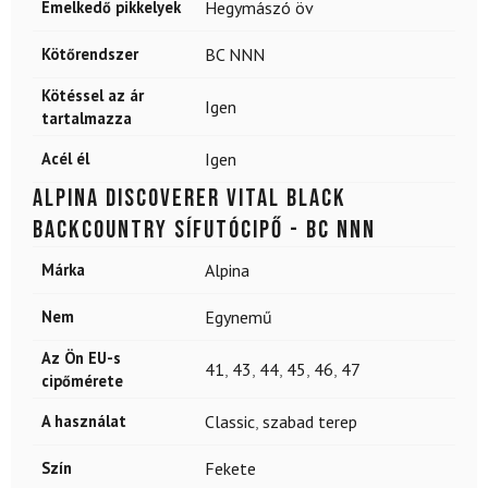
Emelkedő pikkelyek
Hegymászó öv
Kötőrendszer
BC NNN
Kötéssel az ár
Igen
tartalmazza
Acél él
Igen
ALPINA Discoverer Vital Black
backcountry sífutócipő - BC NNN
Márka
Alpina
Nem
Egynemű
Az Ön EU-s
41
,
43
,
44
,
45
,
46
,
47
cipőmérete
A használat
Classic
,
szabad terep
Szín
Fekete