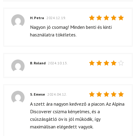
H. Petra
2024.12.19.
Értékelés:
Nagyon jó csomag! Minden benti és kinti
5
/ 5
használatra tökéletes.
B. Roland
2024.10.13.
Értékelés:
4
/ 5
S. Emese
2024.04.12.
Értékelés:
A szett ára nagyon kedvező a piacon. Az Alpina
5
/ 5
Discoverer csizma kényelmes, és a
csúszásgátló öv is jól működik, így
maximálisan elégedett vagyok.