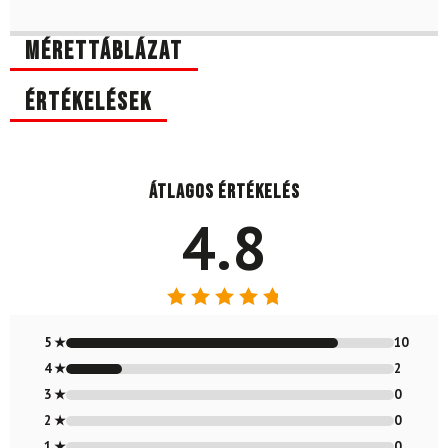
Mérettáblázat
Értékelések
Átlagos értékelés
4.8
Értékelés:
4.83
/ 5
5 ★
10
4 ★
2
3 ★
0
2 ★
0
1 ★
0