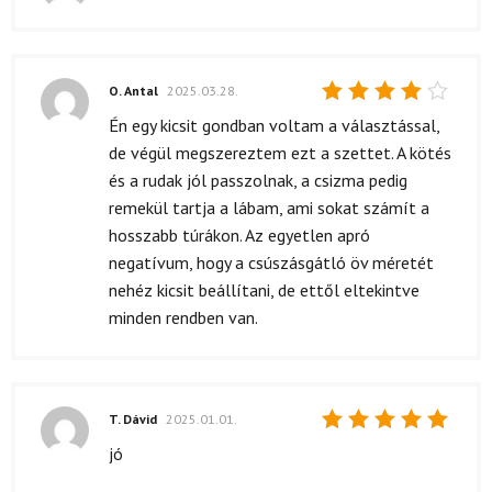
Értékelés:
5
/ 5
O. Antal
2025.03.28.
Értékelés:
Én egy kicsit gondban voltam a választással,
4
/ 5
de végül megszereztem ezt a szettet. A kötés
és a rudak jól passzolnak, a csizma pedig
remekül tartja a lábam, ami sokat számít a
hosszabb túrákon. Az egyetlen apró
negatívum, hogy a csúszásgátló öv méretét
nehéz kicsit beállítani, de ettől eltekintve
minden rendben van.
T. Dávid
2025.01.01.
Értékelés:
jó
5
/ 5