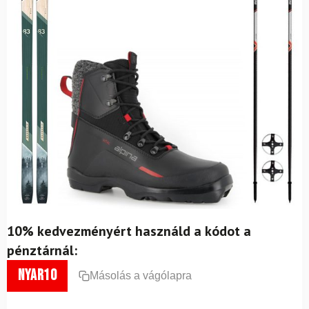
10% kedvezményért használd a kódot a
pénztárnál:
nyar10
Másolás a vágólapra