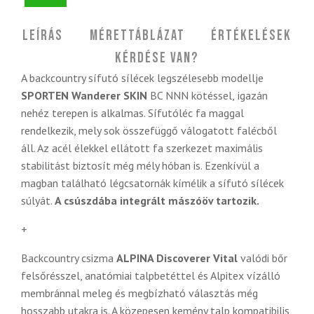
Leírás
Mérettáblázat
Értékelések
Kérdése van?
A backcountry sífutó sílécek legszélesebb modellje
SPORTEN Wanderer SKIN
BC NNN kötéssel,
igazán
nehéz terepen is alkalmas. Sífutóléc fa maggal
rendelkezik, mely sok összefüggő válogatott falécből
áll. Az acél élekkel ellátott fa szerkezet maximális
stabilitást biztosít még mély hóban is. Ezenkívül a
magban található légcsatornák kímélik a sífutó sílécek
súlyát.
A csúszdába integrált mászóöv tartozik.
+
Backcountry csizma
ALPINA Discoverer Vital
valódi bőr
felsőrésszel, anatómiai talpbetéttel és Alpitex vízálló
membránnal meleg és
megbízható választás még
hosszabb utakra is. A közepesen kemény talp kompatibilis