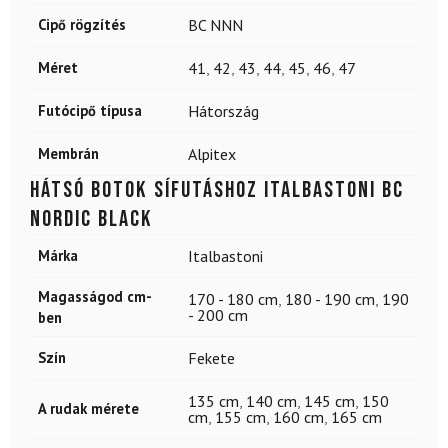
Cipő rögzítés
BC NNN
Méret
41
,
42
,
43
,
44
,
45
,
46
,
47
Futócipő típusa
Hátország
Membrán
Alpitex
Hátsó botok sífutáshoz ITALBASTONI BC
Nordic Black
Márka
Italbastoni
Magasságod cm-
170 - 180 cm
,
180 - 190 cm
,
190
- 200 cm
ben
Szín
Fekete
135 cm
,
140 cm
,
145 cm
,
150
A rudak mérete
cm
,
155 cm
,
160 cm
,
165 cm