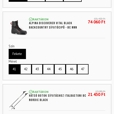
101 400
Ft
RAKTÁRON
74 060
Ft
ALPINA Discoverer Vital Black
backcountry sífutócipő - BC NNN
Szín
Fekete
Méret
41
42
43
44
45
46
47
27 280
Ft
RAKTÁRON
21 430
Ft
Hátsó botok sífutáshoz ITALBASTONI BC
Nordic Black