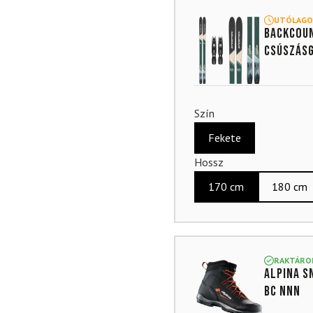
4.87
az
5-ből,
UTÓLAGO
Backcoun
értékelés
alapján
csúszásg
Szín
Fekete
Hossz
170 cm
180 cm
RAKTÁRO
ALPINA S
BC NNN