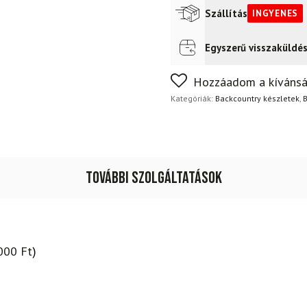
csúszásgátló
Szállítás
INGYENES
övvel
+
kötésekkel
Egyszerű visszaküldé
Futár a címre
Ingyenes
+
Alpina
Nem biztos a választásában
Hozzáadom a kívánsá
Snowfield
napon belül, indoklás nélkül
csizma
Kategóriák:
Backcountry készletek
,
B
+
rudak
mennyiség
További szolgáltatások
000
Ft
)