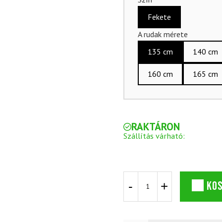
Fekete
A rudak mérete
135 cm
140 cm
160 cm
165 cm
RAKTÁRON
Szállítás várható:
Backcountry
KO
szett
SPORTEN
Wanderer
SKIN