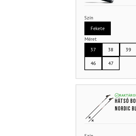
Szín
Fekete
Méret
37
38
39
46
47
RAKTÁRO
Hátsó bo
Nordic B
Szín