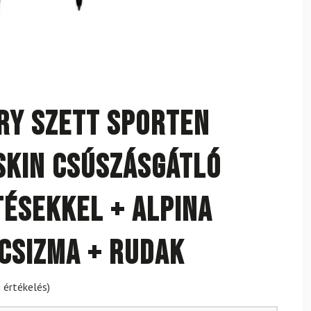
ry szett SPORTEN
SKIN csúszásgátló
tésekkel + Alpina
csizma + rudak
 értékelés)