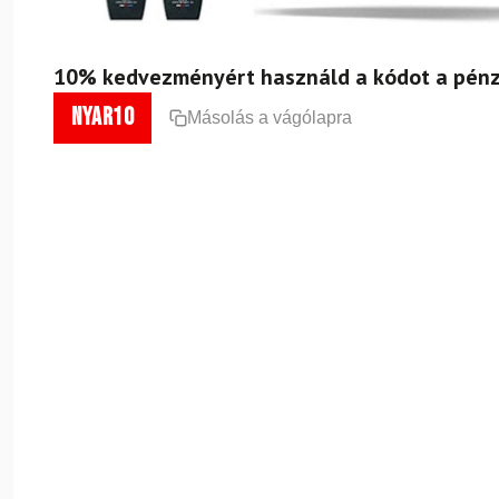
10% kedvezményért használd a kódot a pénz
nyar10
Másolás a vágólapra