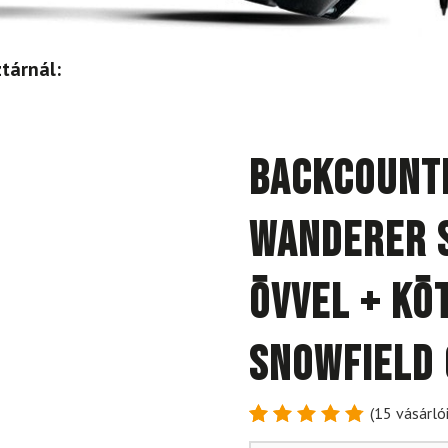
tárnál:
Backcount
Wanderer 
övvel + kö
Snowfield 
(
15
vásárlói
Értékelés
15