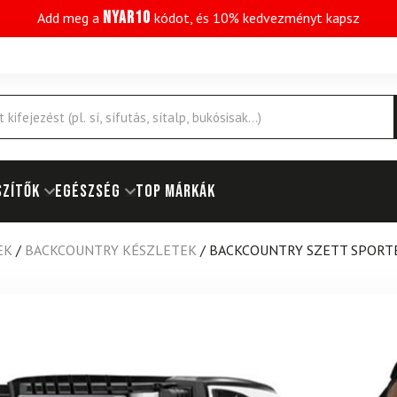
NYAR10
Add meg a
kódot, és 10% kedvezményt kapsz
SZÍTŐK
EGÉSZSÉG
Top márkák
EK
/
BACKCOUNTRY KÉSZLETEK
/
BACKCOUNTRY SZETT SPORTE