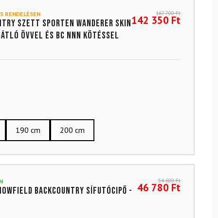
167 700
Ft
S RENDELÉSEN
142 350
Ft
try szett SPORTEN Wanderer SKIN
átló övvel és BC NNN kötéssel
190 cm
200 cm
54 600
Ft
N
46 780
Ft
nowfield backcountry sífutócipő -