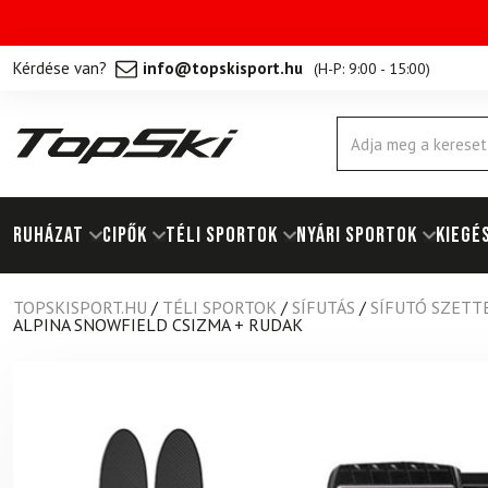
Kérdése van?
info@topskisport.hu
(
H-P: 9:00 - 15:00
)
Products
search
RUHÁZAT
Cipők
TÉLI SPORTOK
NYÁRI SPORTOK
KIEGÉ
TOPSKISPORT.HU
/
TÉLI SPORTOK
/
SÍFUTÁS
/
SÍFUTÓ SZETT
ALPINA SNOWFIELD CSIZMA + RUDAK