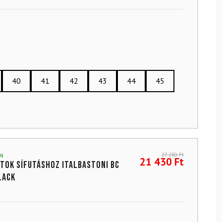
40
41
42
43
44
45
27 280
Ft
N
21 430
Ft
tok sífutáshoz ITALBASTONI BC
lack