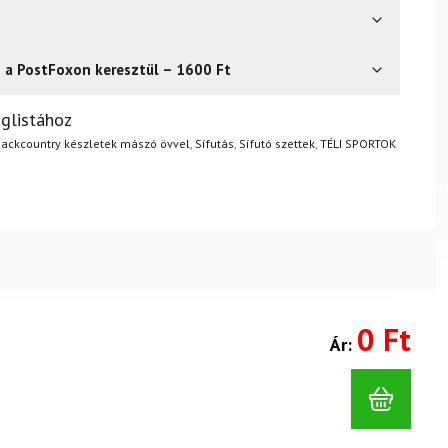
s a PostFoxon keresztül – 1600 Ft
? Semmi gond – a terméket egyszerűen visszaküldheti 14
glistához
.
Mik a visszaküldés feltételei?
ackcountry készletek mászó övvel
,
Sífutás
,
Sífutó szettek
,
TÉLI SPORTOK
0 Ft
Ár: