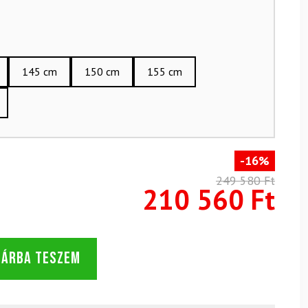
145 cm
150 cm
155 cm
-16%
249 580 Ft
210 560 Ft
SÁRBA TESZEM