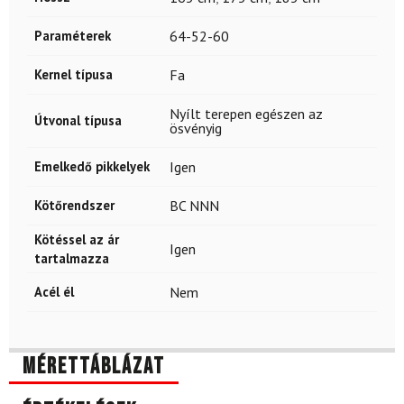
Paraméterek
64-52-60
Kernel típusa
Fa
Nyílt terepen egészen az
Útvonal típusa
ösvényig
Emelkedő pikkelyek
Igen
Kötőrendszer
BC NNN
Kötéssel az ár
Igen
tartalmazza
Acél él
Nem
Mérettáblázat