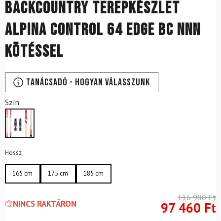
Backcountry terepkészlet
ALPINA Control 64 Edge BC NNN
kötéssel
Tanácsadó - Hogyan válasszunk
Szín
Hossz
165 cm
175 cm
185 cm
116 980
Ft
NINCS RAKTÁRON
97 460
Ft