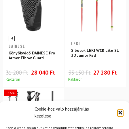
M
LEKI
DAINESE
Síbotok LEKI WCR Lite SL
Könyökvédő DAINESE Pro
3D Junior Red
Armor Elbow Guard
31 200 Ft
28 040 Ft
33 150 Ft
27 280 Ft
Raktáron
Raktáron
-16%
Cookie-hoz való hozzájárulás
kezelése
Ezen a weboldalon sütiket használunk statisztikai és reklámcélokra