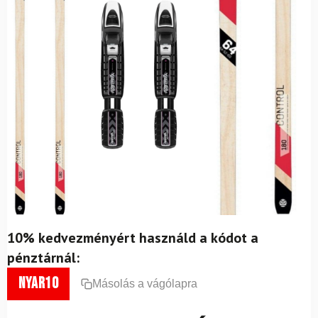
10% kedvezményért használd a kódot a
pénztárnál:
nyar10
Másolás a vágólapra