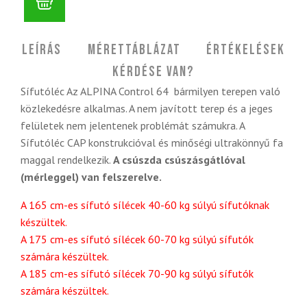
Leírás
Mérettáblázat
Értékelések
Kérdése van?
Sífutóléc Az ALPINA Control 64 bármilyen terepen való
közlekedésre alkalmas. A nem javított terep és a jeges
felületek nem jelentenek problémát számukra. A
Sífutóléc CAP konstrukcióval és minőségi ultrakönnyű fa
maggal rendelkezik.
A csúszda csúszásgátlóval
(mérleggel) van felszerelve.
A 165 cm-es sífutó sílécek 40-60 kg súlyú sífutóknak
készültek.
A 175 cm-es sífutó sílécek 60-70 kg súlyú sífutók
számára készültek.
A 185 cm-es sífutó sílécek 70-90 kg súlyú sífutók
számára készültek.