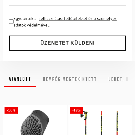
Egyetértek a
felhasználási feltételekkel és a személyes
adatok védelmével.
Ajánlott
NEMRÉG MEGTEKINTETT
Lehet, hog
-10%
-18%