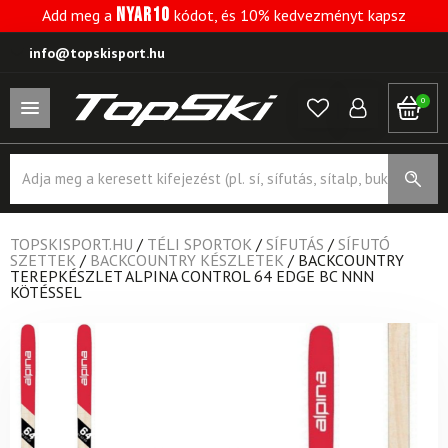
NYAR10
Add meg a
kódot, és 10% kedvezményt kapsz
info@topskisport.hu
0
Products
search
TOPSKISPORT.HU
/
TÉLI SPORTOK
/
SÍFUTÁS
/
SÍFUTÓ
SZETTEK
/
BACKCOUNTRY KÉSZLETEK
/
BACKCOUNTRY
TEREPKÉSZLET ALPINA CONTROL 64 EDGE BC NNN
KÖTÉSSEL