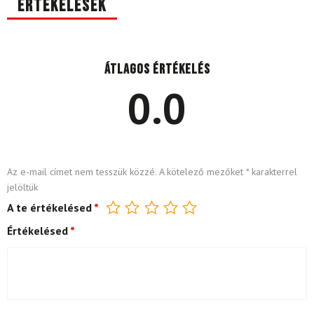
Értékelések
Átlagos értékelés
0.0
Az e-mail címet nem tesszük közzé.
A kötelező mezőket
*
karakterrel
jelöltük
A te értékelésed
*
Értékelésed
*