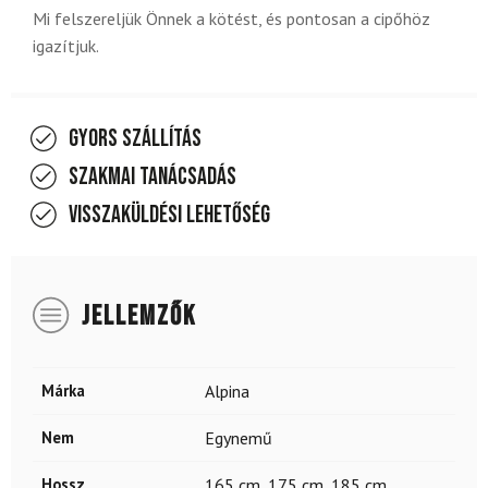
Mi felszereljük Önnek a kötést, és pontosan a cipőhöz
igazítjuk.
Gyors szállítás
Szakmai tanácsadás
Visszaküldési lehetőség
JELLEMZŐK
Márka
Alpina
Nem
Egynemű
Hossz
165 cm
,
175 cm
,
185 cm