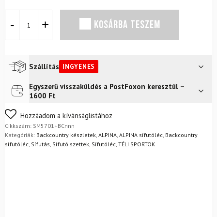
Backcountry
KOSÁRBA TESZEM
terepkészlet
ALPINA
Control
64
Edge
Szállítás
INGYENES
BC
NNN
Egyszerű visszaküldés a PostFoxon keresztül –
Futár a címre
Ingyenes
kötéssel
1600 Ft
mennyiség
Nem biztos a választásában? Semmi gond – a terméket
Hozzáadom a kívánságlistához
egyszerűen visszaküldheti 14 napon belül, indoklás nélkül.
Cikkszám:
SM5701+BCnnn
Mik a visszaküldés feltételei?
Kategóriák:
Backcountry készletek
,
ALPINA
,
ALPINA sífutóléc
,
Backcountry
sífutóléc
,
Sífutás
,
Sífutó szettek
,
Sífutóléc
,
TÉLI SPORTOK