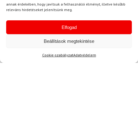
annak érdekében, hogy javítsuk a felhasználói élményt, illetve később
releváns hirdetéseket jelenítsünk meg.
Elfogad
LEKI
Síbotok LEKI Bold Lite S
Beállítások megtekintése
37 050 Ft
31 180 Ft
Cookie-szabályzat
Adatvédelem
Raktáron
Hírek