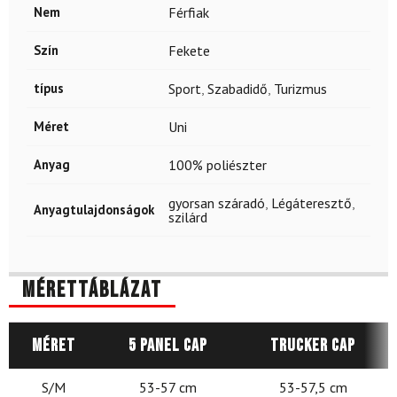
Nem
Férfiak
Szín
Fekete
típus
Sport
,
Szabadidő
,
Turizmus
Méret
Uni
Anyag
100% poliészter
gyorsan száradó
,
Légáteresztő
,
Anyagtulajdonságok
szilárd
Mérettáblázat
Méret
5 Panel Cap
Trucker Cap
S/M
53-57 cm
53-57,5 cm