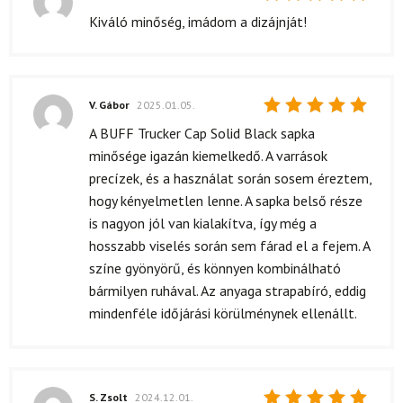
Értékelés:
Kiváló minőség, imádom a dizájnját!
5
/ 5
V. Gábor
2025.01.05.
Értékelés:
A BUFF Trucker Cap Solid Black sapka
5
/ 5
minősége igazán kiemelkedő. A varrások
precízek, és a használat során sosem éreztem,
hogy kényelmetlen lenne. A sapka belső része
is nagyon jól van kialakítva, így még a
hosszabb viselés során sem fárad el a fejem. A
színe gyönyörű, és könnyen kombinálható
bármilyen ruhával. Az anyaga strapabíró, eddig
mindenféle időjárási körülménynek ellenállt.
S. Zsolt
2024.12.01.