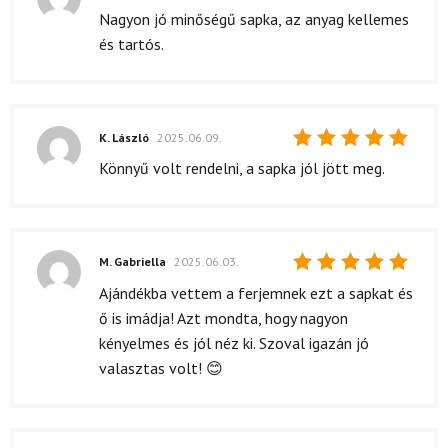
Értékelés:
Nagyon jó minőségű sapka, az anyag kellemes
5
/ 5
és tartós.
K. László
2025.06.09.
Értékelés:
Könnyű volt rendelni, a sapka jól jött meg.
5
/ 5
M. Gabriella
2025.06.03.
Értékelés:
Ajándékba vettem a ferjemnek ezt a sapkat és
5
/ 5
ő is imádja! Azt mondta, hogy nagyon
kényelmes és jól néz ki. Szoval igazán jó
valasztas volt! 😊