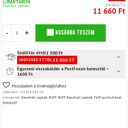
RAKTÁRON
14 410 Ft
Szállítás várható:
11 660 Ft
Baseball
KOSÁRBA TESZEM
sapka
BUFF
Trucker
Cap
1 500
Ft
Szállítás ettől
Solid
35 000
FT
INGYENES ETTŐL
Black
mennyiség
Egyszerű visszaküldés a PostFoxon keresztül –
Futár a címre
2 400
Ft
1600 Ft
FoxPost
1 500
Ft
Nem biztos a választásában? Semmi gond – a terméket
Hozzáadom a kívánságlistához
egyszerűen visszaküldheti 14 napon belül, indoklás nélkül.
Cikkszám:
125358.999.10
Mik a visszaküldés feltételei?
Kategóriák:
Baseball sapkák
,
BUFF
,
BUFF Baseball sapkák
,
Férfi sportruházat
,
RUHÁZAT