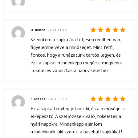
Értékelés:
5
/ 5
O. Bence
2024.11.14.
Értékelés:
Szerintem a sapka ára teljesen rendben van,
5
/ 5
figyelembe véve a minőségét. Mint férfi,
fontos, hogy a ruházatunk tartós legyen, és
ezt a sapkát mindenképp megérte megvenni.
Tökéletes választás a napi viselethez.
F. József
2024.11.10.
Értékelés:
Ez a sapka tényleg jól néz ki, és a minősége is
5
/ 5
elképesztő. A szellőzése kiváló, tökéletes a
nyári napokra. Mindenképp ajánlom
mindenkinek, aki szereti a baseball sapkákat!