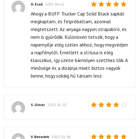
H. Ernő
2025.04.15.
Értékelés:
Ahogy a BUFF Trucker Cap Solid Black sapkát
5
/ 5
megkaptam, és felpróbáltam, azonnal
megtetszett. Az anyaga nagyon strapabíró, és
nem is gyűrődik. Különösen tetszik, hogy a
napernyője elég széles ahhoz, hogy megvédjen
a napfénytől. Emellett a stílusa is elég
klasszikus, így szinte bármilyen szetthez illik. A
minősége és a dizájnja miatt biztos vagyok
benne, hogy sokáig hű társam lesz.
S. Olivér
2025.02.02.
Értékelés:
4
/ 5
V. Benedek
2025.01.06.