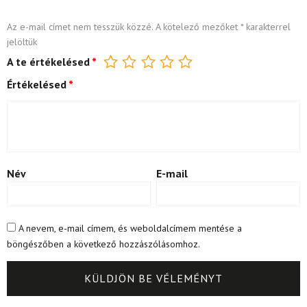
Az e-mail címet nem tesszük közzé.
A kötelező mezőket
*
karakterrel
jelöltük
A te értékelésed
*
Értékelésed
*
Név
E-mail
A nevem, e-mail címem, és weboldalcímem mentése a
böngészőben a következő hozzászólásomhoz.