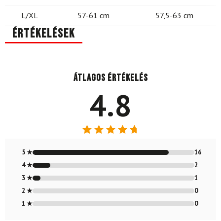
L/XL
57-61 cm
57,5-63 cm
Értékelések
Átlagos értékelés
4.8
Értékelés:
4.79
/ 5
5 ★
16
4 ★
2
3 ★
1
2 ★
0
1 ★
0