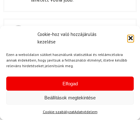
J. Viktor
2024.05.07.
Cookie-hoz való hozzájárulás
Értékelés:
Tökéletesen érkezett.
kezelése
5
/ 5
Ezen a weboldalon sütiket használunk statisztikai és reklámcélokra
annak érdekében, hogy javítsuk a felhasználói élményt, illetve később
releváns hirdetéseket jelenítsünk meg.
K. Zsófia
2024.01.31.
Értékelés:
Ajándékba vettem a fiamnak, akit elkapott a
3
/ 5
Elfogad
sapkák őrülete. A minőség megfelelő, de nem
tudom, hogy mennyire tartós lesz hosszú
Beállítások megtekintése
távon. Az ára viszont kicsit borsos a hasonló
termékekhez képest, de a stílusa igazán
Cookie-szabályzat
Adatvédelem
vonzó.