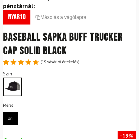
pénztárnál:
nyar10
Másolás a vágólapra
Baseball sapka BUFF Trucker
Cap Solid Black
(
19
vásárlói értékelés)
Értékelés
19
Szín
4.79
az
5-ből,
értékelés
alapján
Méret
Uni
-19%