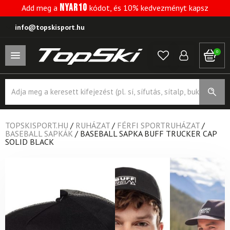
NYAR10
Add meg a
kódot, és 10% kedvezményt kapsz
info@topskisport.hu
0
Products
search
TOPSKISPORT.HU
/
RUHÁZAT
/
FÉRFI SPORTRUHÁZAT
/
BASEBALL SAPKÁK
/
BASEBALL SAPKA BUFF TRUCKER CAP
SOLID BLACK