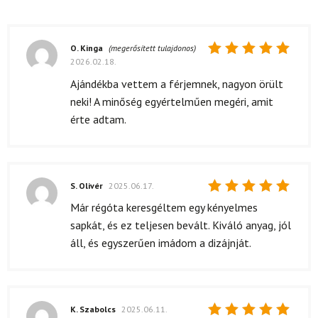
O. Kinga
(megerősített tulajdonos)
2026.02.18.
Értékelés:
5
/ 5
Ajándékba vettem a férjemnek, nagyon örült
neki! A minőség egyértelműen megéri, amit
érte adtam.
S. Olivér
2025.06.17.
Értékelés:
Már régóta keresgéltem egy kényelmes
5
/ 5
sapkát, és ez teljesen bevált. Kiváló anyag, jól
áll, és egyszerűen imádom a dizájnját.
K. Szabolcs
2025.06.11.