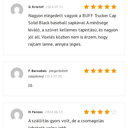
G. Kristóf
2024.07.21.
Értékelés:
Nagyon elégedett vagyok a BUFF Trucker Cap
5
/ 5
Solid Black baseball sapkával. A minősége
kiváló, a szövet kellemes tapintású, és nagyon
jól áll. Viselés közben nem is érzem, hogy
rajtam lenne, annyira légies.
F. Barnabás
(megerősített
tulajdonos)
2024.07.01.
Értékelés:
5
/ 5
Jó.
H. Ferenc
2024.06.13.
Értékelés:
A szállítás gyors volt, de a csomagolás
4
/ 5
lehetett volna jobb.