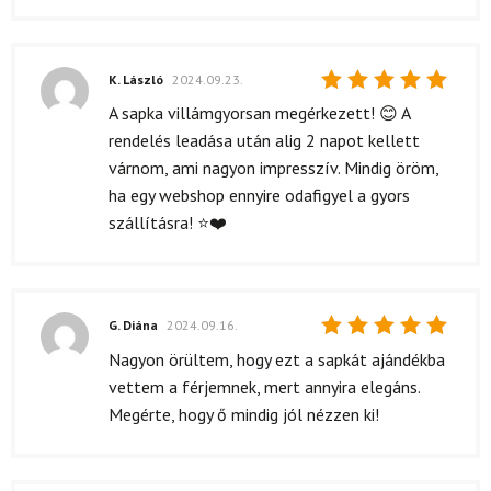
K. László
2024.09.23.
Értékelés:
A sapka villámgyorsan megérkezett! 😊 A
5
/ 5
rendelés leadása után alig 2 napot kellett
várnom, ami nagyon impresszív. Mindig öröm,
ha egy webshop ennyire odafigyel a gyors
szállításra! ⭐❤️
G. Diána
2024.09.16.
Értékelés:
Nagyon örültem, hogy ezt a sapkát ajándékba
5
/ 5
vettem a férjemnek, mert annyira elegáns.
Megérte, hogy ő mindig jól nézzen ki!