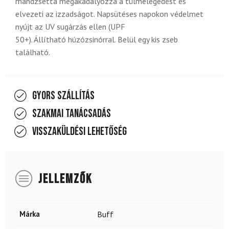
mandzsetta megakadályozza a túlmelegedést és
elvezeti az izzadságot. Napsütéses napokon védelmet
nyújt az UV sugárzás ellen (UPF
50+). Állítható húzózsinórral. Belül egy kis zseb
található.
Gyors szállítás
Szakmai tanácsadás
Visszaküldési lehetőség
JELLEMZŐK
Márka
Buff