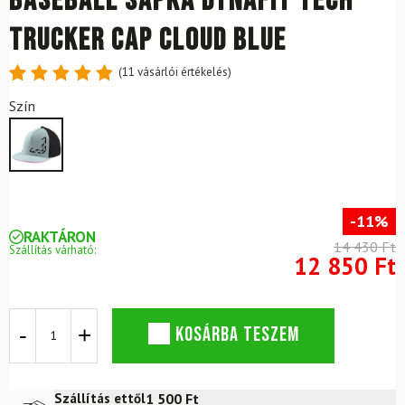
Baseball sapka DYNAFIT Tech
Trucker Cap Cloud Blue
(
11
vásárlói értékelés)
Értékelés
11
Szín
4.91
az
5-ből,
értékelés
alapján
-11%
RAKTÁRON
14 430 Ft
Szállítás várható:
12 850 Ft
Baseball
KOSÁRBA TESZEM
sapka
DYNAFIT
Tech
Trucker
1 500
Ft
Szállítás ettől