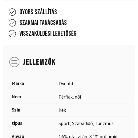
Gyors szállítás
Szakmai tanácsadás
Visszaküldési lehetőség
JELLEMZŐK
Márka
Dynafit
Nem
Férfiak
,
női
Szín
Kék
típus
Sport
,
Szabadidő
,
Turizmus
Anyag
16% elasztán
,
84% poliamid