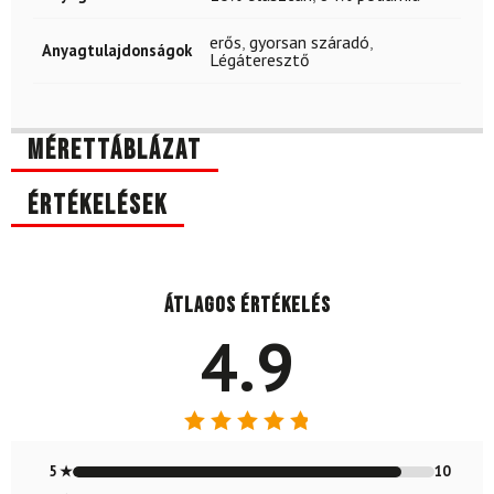
erős
,
gyorsan száradó
,
Anyagtulajdonságok
Légáteresztő
Mérettáblázat
Értékelések
Átlagos értékelés
4.9
Értékelés:
4.91
/ 5
5 ★
10