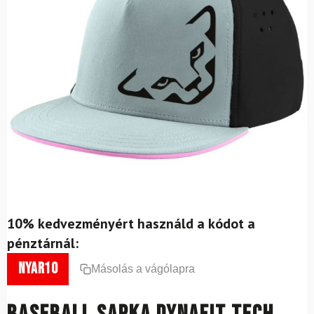
10% kedvezményért használd a kódot a
pénztárnál:
nyar10
Másolás a vágólapra