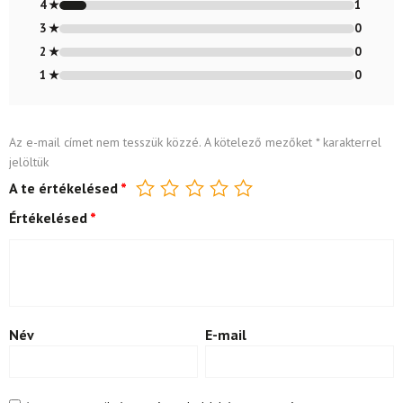
4 ★
1
3 ★
0
2 ★
0
1 ★
0
Az e-mail címet nem tesszük közzé.
A kötelező mezőket
*
karakterrel
jelöltük
A te értékelésed
*
Értékelésed
*
Név
E-mail