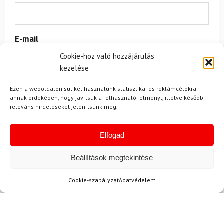
E-mail
Cookie-hoz való hozzájárulás
kezelése
Az üzeneted
Ezen a weboldalon sütiket használunk statisztikai és reklámcélokra
annak érdekében, hogy javítsuk a felhasználói élményt, illetve később
releváns hirdetéseket jelenítsünk meg.
Elfogad
Beállítások megtekintése
Egyetértek a
felhasználási feltételekkel és a személyes
Cookie-szabályzat
Adatvédelem
adatok védelmével.