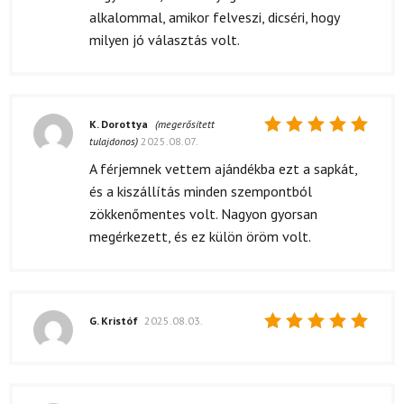
alkalommal, amikor felveszi, dicséri, hogy
milyen jó választás volt.
K. Dorottya
(megerősített
tulajdonos)
2025.08.07.
Értékelés:
5
/ 5
A férjemnek vettem ajándékba ezt a sapkát,
és a kiszállítás minden szempontból
zökkenőmentes volt. Nagyon gyorsan
megérkezett, és ez külön öröm volt.
G. Kristóf
2025.08.03.
Értékelés:
5
/ 5