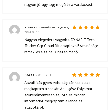
nagyon jó, úgyhogy megérte a várakozást.
R. Balázs
(megerősített tulajdonos)
2024.09.19.
Értékelés:
5
/ 5
Nagyon elégedett vagyok a DYNAFIT Tech
Trucker Cap Cloud Blue sapkaval! A minősége
remek, és a színe is igazán menő.
F. Géza
2024.09.11.
Értékelés:
A szállítás gyors volt, alig pár nap alatt
5
/ 5
megkaptam a sapkát. Az !!!gész folyamat
zökkenőmentesen zajlott, és minden
információt megkaptam a rendelés
állapotáról.