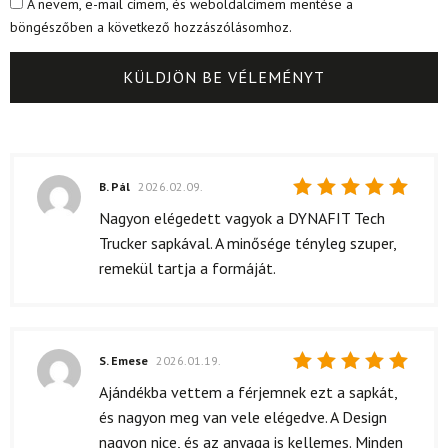
A nevem, e-mail címem, és weboldalcímem mentése a
böngészőben a következő hozzászólásomhoz.
B. Pál
2026.02.09.
Értékelés:
Nagyon elégedett vagyok a DYNAFIT Tech
5
/ 5
Trucker sapkával. A minősége tényleg szuper,
remekül tartja a formáját.
S. Emese
2026.01.19.
Értékelés:
Ajándékba vettem a férjemnek ezt a sapkát,
5
/ 5
és nagyon meg van vele elégedve. A Design
nagyon nice, és az anyaga is kellemes. Minden