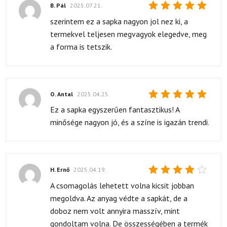
B. Pál
2025.07.21.
Értékelés:
szerintem ez a sapka nagyon jol nez ki, a
5
/ 5
termekvel teljesen megvagyok elegedve, meg
a forma is tetszik.
O. Antal
2025.04.25.
Értékelés:
Ez a sapka egyszerűen fantasztikus! A
5
/ 5
minősége nagyon jó, és a színe is igazán trendi.
H. Ernő
2025.04.19.
Értékelés:
A csomagolás lehetett volna kicsit jobban
4
/ 5
megoldva. Az anyag védte a sapkát, de a
doboz nem volt annyira masszív, mint
gondoltam volna. De összességében a termék