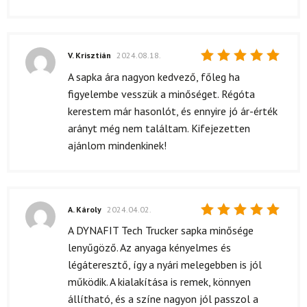
V. Krisztián
2024.08.18.
Értékelés:
A sapka ára nagyon kedvező, főleg ha
5
/ 5
figyelembe vesszük a minőséget. Régóta
kerestem már hasonlót, és ennyire jó ár-érték
arányt még nem találtam. Kifejezetten
ajánlom mindenkinek!
A. Károly
2024.04.02.
Értékelés:
A DYNAFIT Tech Trucker sapka minősége
5
/ 5
lenyűgöző. Az anyaga kényelmes és
légáteresztő, így a nyári melegebben is jól
működik. A kialakítása is remek, könnyen
állítható, és a színe nagyon jól passzol a