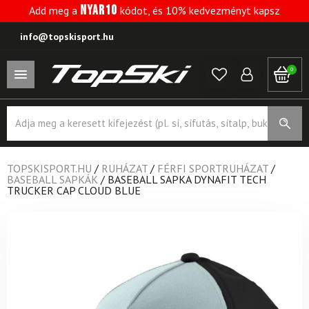
NYAR10
Add meg a
kódot, és 10% kedvezményt kapsz
info@topskisport.hu
0
Products
search
TOPSKISPORT.HU
/
RUHÁZAT
/
FÉRFI SPORTRUHÁZAT
/
BASEBALL SAPKÁK
/
BASEBALL SAPKA DYNAFIT TECH
TRUCKER CAP CLOUD BLUE