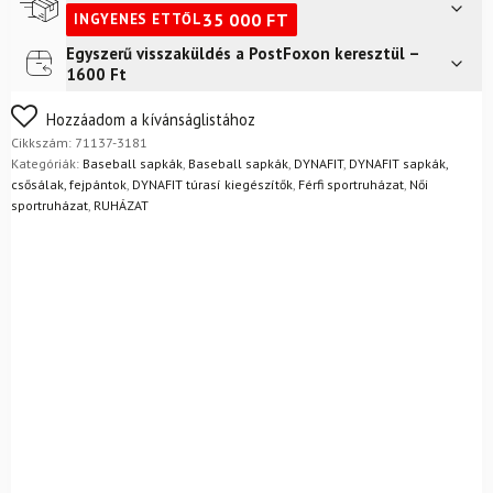
Cap
35 000
FT
INGYENES ETTŐL
Cloud
Blue
Egyszerű visszaküldés a PostFoxon keresztül –
Futár a címre
2 400
Ft
mennyiség
1600 Ft
FoxPost
1 500
Ft
Nem biztos a választásában? Semmi gond – a terméket
Hozzáadom a kívánságlistához
egyszerűen visszaküldheti 14 napon belül, indoklás nélkül.
Cikkszám:
71137-3181
Mik a visszaküldés feltételei?
Kategóriák:
Baseball sapkák
,
Baseball sapkák
,
DYNAFIT
,
DYNAFIT sapkák,
csősálak, fejpántok
,
DYNAFIT túrasí kiegészítők
,
Férfi sportruházat
,
Női
sportruházat
,
RUHÁZAT