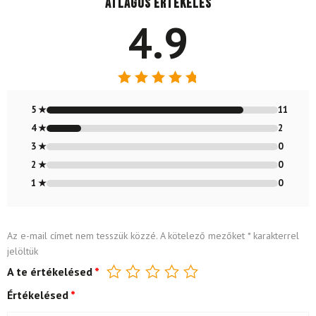
Átlagos értékelés
4.9
Értékelés:
4.85
/ 5
5 ★
11
4 ★
2
3 ★
0
2 ★
0
1 ★
0
Az e-mail címet nem tesszük közzé.
A kötelező mezőket
*
karakterrel
jelöltük
A te értékelésed
*
Értékelésed
*