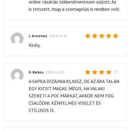
online vásárlás zökkenőmentesen zajlott. Az
is tetszett, hogy a csomagolás is rendben volt.
L. Krisztina
2024.12.15.
Értékelés:
Király.
5
/ 5
R. Balázs
2024.11.22.
Értékelés:
A SAPKA DIZÁJNJA KLASSZ, DE AZ ÁRA TALÁN
4
/ 5
EGY KICSIT MAGAS. MÉGIS, HA VALAKI
SZERETI A POC MÁRKÁT, AKKOR NEM FOG
CSALÓDNI. KÉNYELMES VISELET ÉS
STÍLUSOS IS.