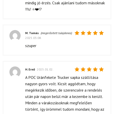
mindig jó érzés. Csak ajánlani tudom másoknak
!!!s! ⭐❤️!?
M. Tamás
(megerősített tulajdonos)
2025.03.08.
Értékelés:
5
/ 5
szuper
H. Ernő
2025.01.02.
Értékelés:
A POC Uránfekete Trucker sapka szállítása
5
/ 5
nagyon gyors volt. Kicsit aggódtam, hogy
megérkezik időben, de szerencsére a rendelés
után pár napon belül már a kezembe is került.
Minden a várakozásoknak megfelelően
történt, így örömmel tudom mondani, hogy az