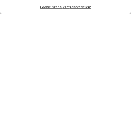
Kérdése van?
Cookie-szabályzat
Adatvédelem
info@topskisport.hu
Név
E-mail
Az üzeneted