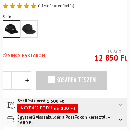
(
13
vásárlói értékelés)
Értékelés
13
Szín
4.85
az
5-ből,
értékelés
alapján
15 600
Ft
NINCS RAKTÁRON
12 850
Ft
Sapka
KOSÁRBA TESZEM
POC
Uránfekete
Trucker
mennyiség
1 500
Ft
Szállítás ettől
35 000
FT
INGYENES ETTŐL
Egyszerű visszaküldés a PostFoxon keresztül –
Futár a címre
2 400
Ft
1600 Ft