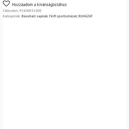
FoxPost
1 500
Ft
Nem biztos a választásában? Semmi gond – a terméket
Hozzáadom a kívánságlistához
egyszerűen visszaküldheti 14 napon belül, indoklás nélkül.
Cikkszám:
PC600551002
Mik a visszaküldés feltételei?
Kategóriák:
Baseball sapkák
,
Férfi sportruházat
,
RUHÁZAT