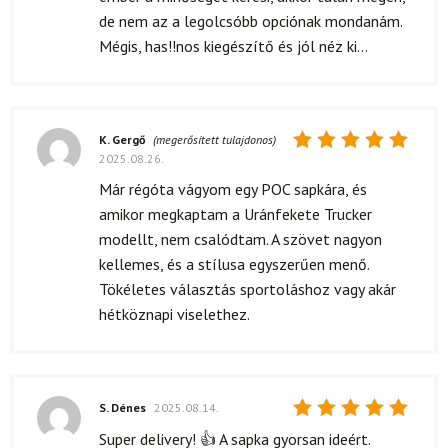
de nem az a legolcsóbb opciónak mondanám.
Mégis, has!!nos kiegészítő és jól néz ki...
K. Gergő
(megerősített tulajdonos)
2025.08.26.
Értékelés:
5
/ 5
Már régóta vágyom egy POC sapkára, és
amikor megkaptam a Uránfekete Trucker
modellt, nem csalódtam. A szövet nagyon
kellemes, és a stílusa egyszerűen menő.
Tökéletes választás sportoláshoz vagy akár
hétköznapi viselethez.
S. Dénes
2025.08.14.
Értékelés:
Super delivery! 👍 A sapka gyorsan ideért.