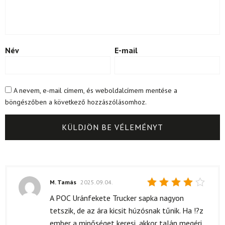
Név
E-mail
A nevem, e-mail címem, és weboldalcímem mentése a
böngészőben a következő hozzászólásomhoz.
M. Tamás
2025.09.04.
Értékelés:
A POC Uránfekete Trucker sapka nagyon
4
/ 5
tetszik, de az ára kicsit húzósnak tűnik. Ha !?z
ember a minőséget keresi, akkor talán megéri,