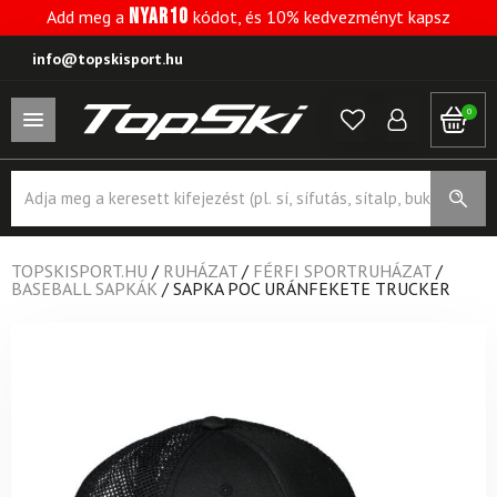
NYAR10
Add meg a
kódot, és 10% kedvezményt kapsz
info@topskisport.hu
0
Products
search
TOPSKISPORT.HU
/
RUHÁZAT
/
FÉRFI SPORTRUHÁZAT
/
BASEBALL SAPKÁK
/
SAPKA POC URÁNFEKETE TRUCKER