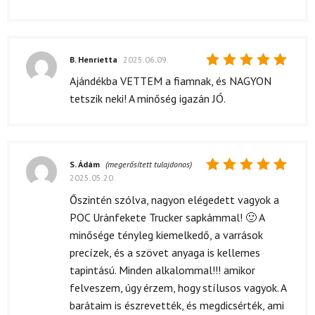
5
/ 5
B. Henrietta
2025.06.09.
Értékelés:
Ajándékba VETTEM a fiamnak, és NAGYON
5
/ 5
tetszik neki! A minőség igazán JÓ.
S. Ádám
(megerősített tulajdonos)
2025.05.20.
Értékelés:
5
/ 5
Őszintén szólva, nagyon elégedett vagyok a
POC Uránfekete Trucker sapkámmal! 🙂 A
minősége tényleg kiemelkedő, a varrások
precízek, és a szövet anyaga is kellemes
tapintású. Minden alkalommal!!! amikor
felveszem, úgy érzem, hogy stílusos vagyok. A
barátaim is észrevették, és megdicsérték, ami