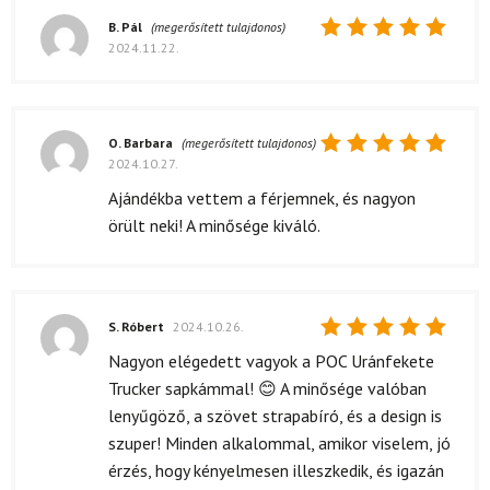
B. Pál
(megerősített tulajdonos)
2024.11.22.
Értékelés:
5
/ 5
O. Barbara
(megerősített tulajdonos)
2024.10.27.
Értékelés:
5
/ 5
Ajándékba vettem a férjemnek, és nagyon
örült neki! A minősége kiváló.
S. Róbert
2024.10.26.
Értékelés:
Nagyon elégedett vagyok a POC Uránfekete
5
/ 5
Trucker sapkámmal! 😊 A minősége valóban
lenyűgöző, a szövet strapabíró, és a design is
szuper! Minden alkalommal, amikor viselem, jó
érzés, hogy kényelmesen illeszkedik, és igazán