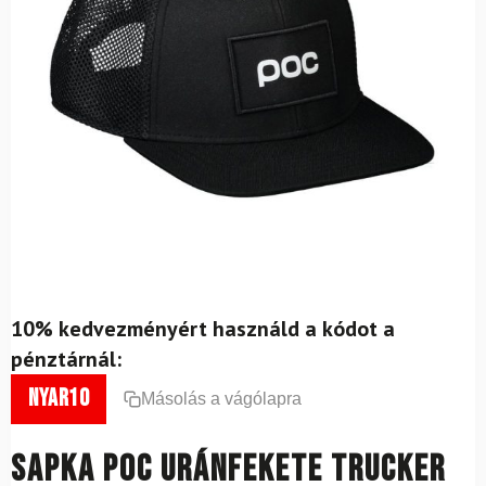
10% kedvezményért használd a kódot a
pénztárnál:
nyar10
Másolás a vágólapra
Sapka POC Uránfekete Trucker