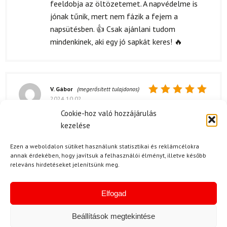
feeldobja az öltözetemet. A napvédelme is
jónak tűnik, mert nem fázik a fejem a
napsütésben. 👍 Csak ajánlani tudom
mindenkinek, aki egy jó sapkát keres! 🔥
V. Gábor
(megerősített tulajdonos)
2024.10.02.
Értékelés:
5
/ 5
Cookie-hoz való hozzájárulás
király
kezelése
Ezen a weboldalon sütiket használunk statisztikai és reklámcélokra
Kérdése van?
annak érdekében, hogy javítsuk a felhasználói élményt, illetve később
releváns hirdetéseket jelenítsünk meg.
Elfogad
Beállítások megtekintése