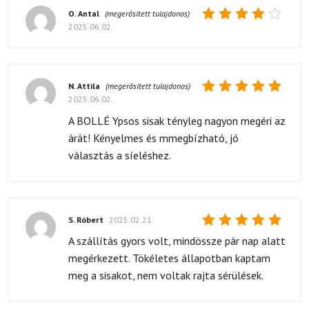
O. Antal
(megerősített tulajdonos)
2025.06.02.
Értékelés:
4
/ 5
N. Attila
(megerősített tulajdonos)
2025.06.02.
Értékelés:
5
/ 5
A BOLLÉ Ypsos sisak tényleg nagyon megéri az
árát! Kényelmes és mmegbízható, jó
választás a síeléshez.
S. Róbert
2025.02.21.
Értékelés:
A szállítás gyors volt, mindössze pár nap alatt
5
/ 5
megérkezett. Tökéletes állapotban kaptam
meg a sisakot, nem voltak rajta sérülések.