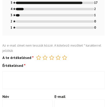
4.80
/ 5
5 ★
17
4 ★
2
3 ★
1
2 ★
0
1 ★
0
Az e-mail címet nem tesszük közzé.
A kötelező mezőket
*
karakterrel
jelöltük
A te értékelésed
*
Értékelésed
*
Név
E-mail