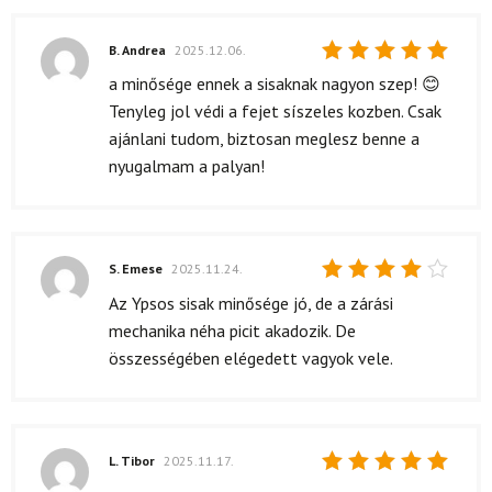
B. Andrea
2025.12.06.
Értékelés:
a minősége ennek a sisaknak nagyon szep! 😊
5
/ 5
Tenyleg jol védi a fejet síszeles kozben. Csak
ajánlani tudom, biztosan meglesz benne a
nyugalmam a palyan!
S. Emese
2025.11.24.
Értékelés:
Az Ypsos sisak minősége jó, de a zárási
4
/ 5
mechanika néha picit akadozik. De
összességében elégedett vagyok vele.
L. Tibor
2025.11.17.
Értékelés: