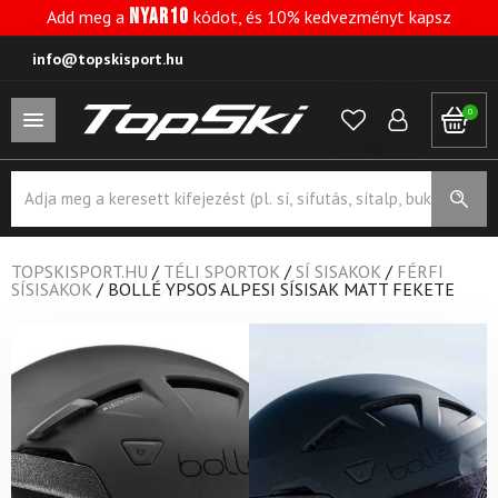
NYAR10
Add meg a
kódot, és 10% kedvezményt kapsz
info@topskisport.hu
0
Products
search
TOPSKISPORT.HU
/
TÉLI SPORTOK
/
SÍ SISAKOK
/
FÉRFI
SÍSISAKOK
/
BOLLÉ YPSOS ALPESI SÍSISAK MATT FEKETE