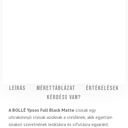
Leírás
Mérettáblázat
Értékelések
Kérdése van?
A BOLLÉ Ypsos Full Black Matte
sísisak egy
ultrakönnyű sísisak azoknak a síelőknek, akik egyetlen
sisakot szeretnének lesiklásra és sífutásra egyaránt.