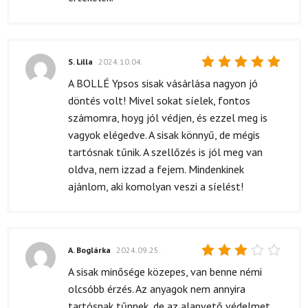
S. Lilla
2024.10.04.
Értékelés:
A BOLLÉ Ypsos sisak vásárlása nagyon jó
5
/ 5
döntés volt! Mivel sokat síelek, fontos
számomra, hoyg jól védjen, és ezzel meg is
vagyok elégedve. A sisak könnyű, de mégis
tartósnak tűnik. A szellőzés is jól meg van
oldva, nem izzad a fejem. Mindenkinek
ajánlom, aki komolyan veszi a síelést!
A. Boglárka
2024.09.25.
Értékelés:
A sisak minősége közepes, van benne némi
3
/ 5
olcsóbb érzés. Az anyagok nem annyira
tartósnak tűnnek, de az alapvető védelmet