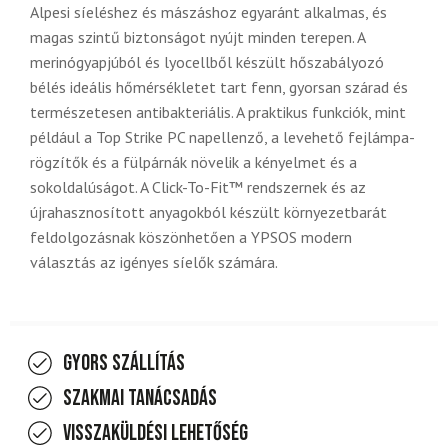
Alpesi síeléshez és mászáshoz egyaránt alkalmas, és
magas szintű biztonságot nyújt minden terepen. A
merinógyapjúból és lyocellből készült hőszabályozó
bélés ideális hőmérsékletet tart fenn, gyorsan szárad és
természetesen antibakteriális. A praktikus funkciók, mint
például a Top Strike PC napellenző, a levehető fejlámpa-
rögzítők és a fülpárnák növelik a kényelmet és a
sokoldalúságot. A Click-To-Fit™ rendszernek és az
újrahasznosított anyagokból készült környezetbarát
feldolgozásnak köszönhetően a YPSOS modern
választás az igényes síelők számára.
Gyors szállítás
Szakmai tanácsadás
Visszaküldési lehetőség