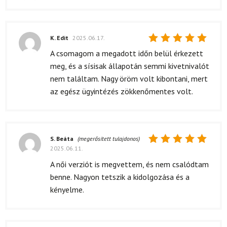
5
/ 5
K. Edit
2025.06.17.
Értékelés:
A csomagom a megadott időn belül érkezett
5
/ 5
meg, és a sísisak állapotán semmi kivetnivalót
nem találtam. Nagy öröm volt kibontani, mert
az egész ügyintézés zökkenőmentes volt.
S. Beáta
(megerősített tulajdonos)
2025.06.11.
Értékelés:
5
/ 5
A női verziót is megvettem, és nem csalódtam
benne. Nagyon tetszik a kidolgozása és a
kényelme.