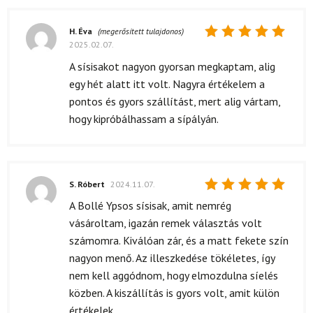
H. Éva
(megerősített tulajdonos)
2025.02.07.
Értékelés:
5
/ 5
A sísisakot nagyon gyorsan megkaptam, alig
egy hét alatt itt volt. Nagyra értékelem a
pontos és gyors szállítást, mert alig vártam,
hogy kipróbálhassam a sípályán.
S. Róbert
2024.11.07.
Értékelés:
A Bollé Ypsos sísisak, amit nemrég
5
/ 5
vásároltam, igazán remek választás volt
számomra. Kiválóan zár, és a matt fekete szín
nagyon menő. Az illeszkedése tökéletes, így
nem kell aggódnom, hogy elmozdulna síelés
közben. A kiszállítás is gyors volt, amit külön
értékelek.