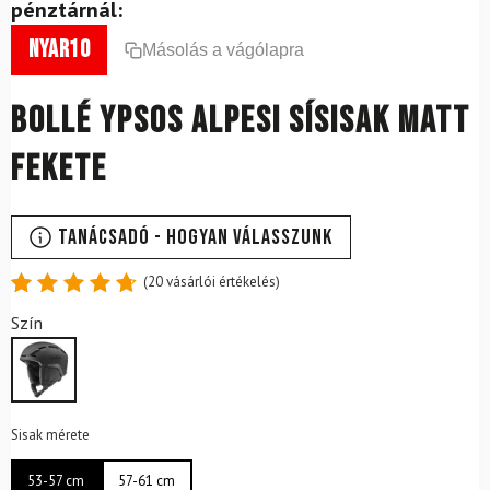
pénztárnál:
nyar10
Másolás a vágólapra
BOLLÉ Ypsos alpesi sísisak matt
fekete
Tanácsadó - Hogyan válasszunk
(
20
vásárlói értékelés)
Értékelés
20
Szín
4.80
az
5-ből,
értékelés
alapján
Sisak mérete
53-57 cm
57-61 cm