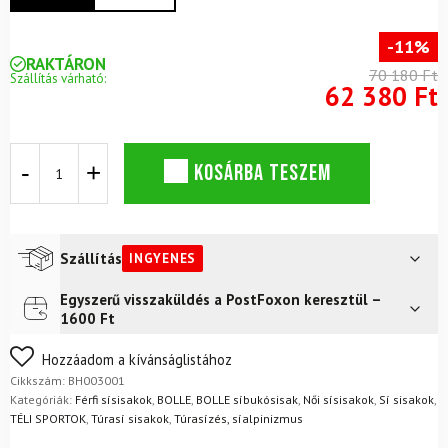
-11%
RAKTÁRON
70 180 Ft
Szállítás várható:
62 380 Ft
BOLLÉ
KOSÁRBA TESZEM
Ypsos
alpesi
sísisak
matt
fekete
Szállítás
INGYENES
mennyiség
Egyszerű visszaküldés a PostFoxon keresztül –
Futár a címre
Ingyenes
1600 Ft
FoxPost
Ingyenes
Nem biztos a választásában? Semmi gond – a terméket
Hozzáadom a kívánságlistához
egyszerűen visszaküldheti 14 napon belül, indoklás nélkül.
Cikkszám:
BH003001
Mik a visszaküldés feltételei?
Kategóriák:
Férfi sísisakok
,
BOLLE
,
BOLLE síbukósisak
,
Női sísisakok
,
Sí sisakok
,
TÉLI SPORTOK
,
Túrasí sisakok
,
Túrasízés, síalpinizmus