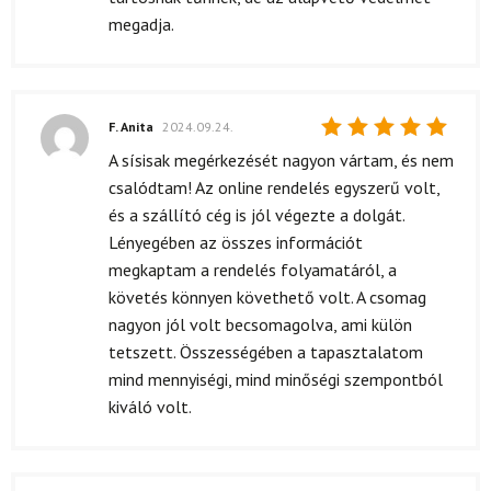
megadja.
F. Anita
2024.09.24.
Értékelés:
A sísisak megérkezését nagyon vártam, és nem
5
/ 5
csalódtam! Az online rendelés egyszerű volt,
és a szállító cég is jól végezte a dolgát.
Lényegében az összes információt
megkaptam a rendelés folyamatáról, a
követés könnyen követhető volt. A csomag
nagyon jól volt becsomagolva, ami külön
tetszett. Összességében a tapasztalatom
mind mennyiségi, mind minőségi szempontból
kiváló volt.