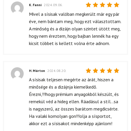
K. Fanni
2024.09.06.
Értékelés:
Mivel a sísisak valóban megkerült már egy pár
5
/ 5
éve, nem bántam meg, hogy ezt választottam.
A minőség és a dizájn olyan szintet ütött meg,
hogy nem éreztem, hogy bajban lennék ha egy
kicsit többet is kellett volna érte adnom.
H. Márton
2024.08.20.
Értékelés:
A sísisak teljesen megérte az árát, hiszen a
5
/ 5
minősége és a dizájnja kiemelkedő.
Érezni,!!!hogy prémium anyagokból készült, és
remekül véd a hideg ellen. Ráadásul a stíl...sa
is nagyszerű, az összes barátom megdicsérte.
Ha valaki komolyan gon!!!olja a sísportot,
akkor ezt a sísisakot mindenképp ajánlom!