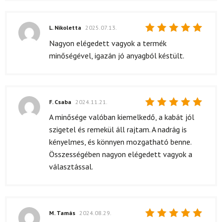
L. Nikoletta
2025.07.13.
Értékelés:
Nagyon elégedett vagyok a termék
5
/ 5
minőségével, igazán jó anyagból késtült.
F. Csaba
2024.11.21.
Értékelés:
A minősége valóban kiemelkedő, a kabát jól
5
/ 5
szigetel és remekül áll rajtam. A nadrág is
kényelmes, és könnyen mozgatható benne.
Összességében nagyon elégedett vagyok a
választással.
M. Tamás
2024.08.29.