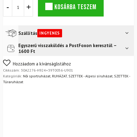
CAMPAGNOLO
KOSÁRBA TESZEM
női
kabát
levehető
ujjakkal
+
Szállítás
INGYENES
Campagnolo
PrimaLoft
Egyszerű visszaküldés a PostFoxon keresztül –
Futár a címre
Ingyenes
nadrág
1600 Ft
mennyiség
FoxPost
Ingyenes
Nem biztos a választásában? Semmi gond – a terméket
Hozzáadom a kívánságlistához
egyszerűen visszaküldheti 14 napon belül, indoklás nélkül.
Cikkszám:
30A2276-H924+39T0056-U901
Mik a visszaküldés feltételei?
Kategóriák:
Női sportruházat
,
RUHÁZAT
,
SZETTEK - Alpesi síruházat
,
SZETTEK -
Túraruházat