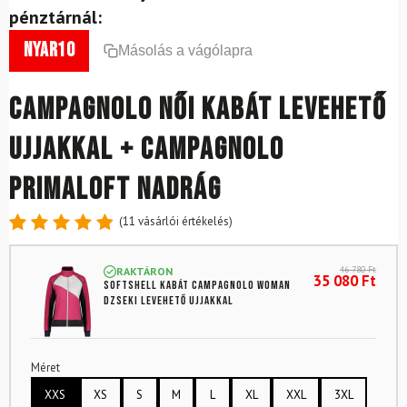
pénztárnál:
nyar10
Másolás a vágólapra
CAMPAGNOLO női kabát levehető
ujjakkal + Campagnolo
PrimaLoft nadrág
(
11
vásárlói értékelés)
Értékelés
11
4.91
az
46 780
Ft
RAKTÁRON
5-ből,
35 080
Ft
Softshell kabát CAMPAGNOLO Woman
értékelés
dzseki levehető ujjakkal
alapján
Méret
XXS
XS
S
M
L
XL
XXL
3XL