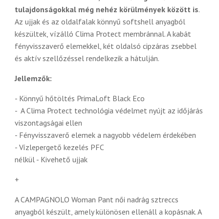
tulajdonságokkal még nehéz körülmények között is
.
Az ujjak és az oldalfalak könnyű softshell anyagból
készültek, vízálló Clima Protect membránnal. A kabát
fényvisszaverő elemekkel, két oldalsó cipzáras zsebbel
és aktív szellőzéssel rendelkezik a hátulján.
Jellemzők:
- Könnyű hőtöltés PrimaLoft Black Eco
- A Clima Protect technológia védelmet nyújt az időjárás
viszontagságai ellen
- Fényvisszaverő elemek a nagyobb védelem érdekében
- Vízlepergető kezelés PFC
nélkül - Kivehető ujjak
+
A CAMPAGNOLO Woman Pant női nadrág sztreccs
anyagból készült, amely különösen ellenáll a kopásnak. A