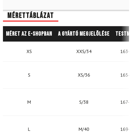
Mérettáblázat
Méret az e-shopban
A gyártó megjelölése
Testm
XS
XXS/34
163-
S
XS/36
165-
M
S/38
167-
L
M/40
169-