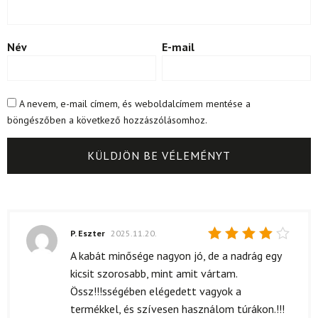
Név
E-mail
A nevem, e-mail címem, és weboldalcímem mentése a
böngészőben a következő hozzászólásomhoz.
P. Eszter
2025.11.20.
Értékelés:
A kabát minősége nagyon jó, de a nadrág egy
4
/ 5
kicsit szorosabb, mint amit vártam.
Össz!!!sségében elégedett vagyok a
termékkel, és szívesen használom túrákon.!!!