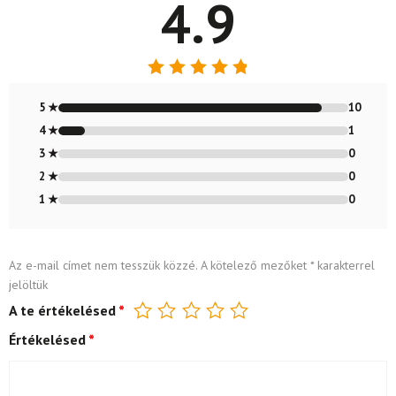
4.9
Értékelés:
4.91
/ 5
5 ★
10
4 ★
1
3 ★
0
2 ★
0
1 ★
0
Az e-mail címet nem tesszük közzé.
A kötelező mezőket
*
karakterrel
jelöltük
A te értékelésed
*
Értékelésed
*