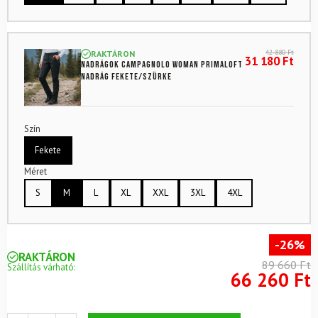
42 880
Ft
RAKTÁRON
31 180
Ft
Nadrágok CAMPAGNOLO Woman PrimaLoft
nadrág fekete/szürke
Szín
Fekete
Méret
S
M
L
XL
XXL
3XL
4XL
-26%
RAKTÁRON
89 660 Ft
Szállítás várható:
66 260 Ft