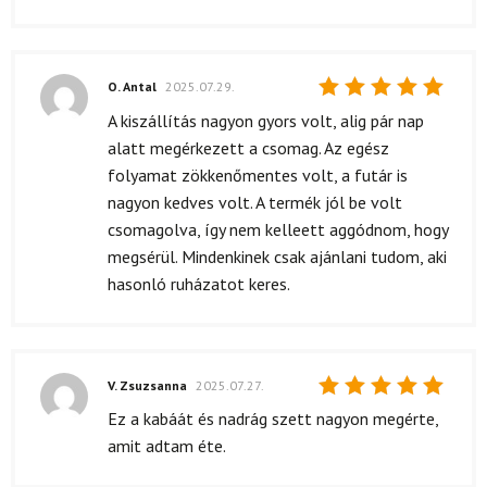
O. Antal
2025.07.29.
Értékelés:
A kiszállítás nagyon gyors volt, alig pár nap
5
/ 5
alatt megérkezett a csomag. Az egész
folyamat zökkenőmentes volt, a futár is
nagyon kedves volt. A termék jól be volt
csomagolva, így nem kelleett aggódnom, hogy
megsérül. Mindenkinek csak ajánlani tudom, aki
hasonló ruházatot keres.
V. Zsuzsanna
2025.07.27.
Értékelés:
Ez a kabáát és nadrág szett nagyon megérte,
5
/ 5
amit adtam éte.