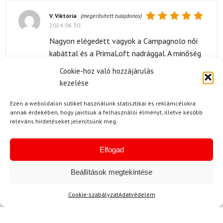
V. Viktória
(megerősített tulajdonos)
2024.06.30.
Értékelés:
5
/ 5
Nagyon elégedett vagyok a Campagnolo női
kabáttal és a PrimaLoft nadrággal. A minőség
tényleg kiemelkedő, és a levehető ujjak
Cookie-hoz való hozzájárulás
nagyon praktikusak. Ráadásul az ár-érték arány
kezelése
is teljesen rendben van, hiszen egy ilyen jó
minőségű szetthez képest megfizethető.
Ezen a weboldalon sütiket használunk statisztikai és reklámcélokra
annak érdekében, hogy javítsuk a felhasználói élményt, illetve később
releváns hirdetéseket jelenítsünk meg.
Elfogad
L. Mihály
2024.06.29.
Értékelés:
A csomagolás nagyln jó volt, minden a helyén
5
/ 5
Beállítások megtekintése
volt, ahogy kellett.
Cookie-szabályzat
Adatvédelem