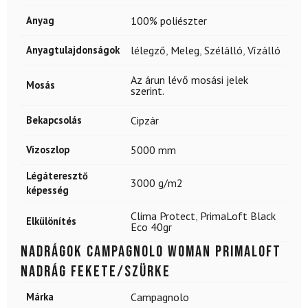
Anyag
100% poliészter
Anyagtulajdonságok
lélegző
,
Meleg
,
Szélálló
,
Vízálló
Az árun lévő mosási jelek
Mosás
szerint.
Bekapcsolás
Cipzár
Vízoszlop
5000 mm
Légáteresztő
3000 g/m2
képesség
Clima Protect
,
PrimaLoft Black
Elkülönítés
Eco 40gr
Nadrágok CAMPAGNOLO Woman PrimaLoft
nadrág fekete/szürke
Márka
Campagnolo