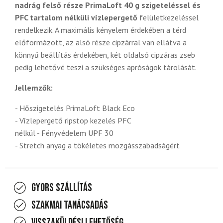
nadrág felső része PrimaLoft 40 g szigeteléssel és
PFC tartalom nélküli vízlepergető
felületkezeléssel
rendelkezik. A maximális kényelem érdekében a térd
előformázott, az alsó része cipzárral van ellátva a
könnyű beállítás érdekében, két oldalsó cipzáras zseb
pedig lehetővé teszi a szükséges apróságok tárolását.
Jellemzők:
- Hőszigetelés PrimaLoft Black Eco
- Vízlepergető ripstop kezelés PFC
nélkül - Fényvédelem UPF 30
- Stretch anyag a tökéletes mozgásszabadságért
Gyors szállítás
Szakmai tanácsadás
Visszaküldési lehetőség