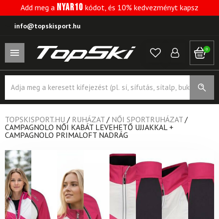
NYAR10
Add meg a
kódot, és 10% kedvezményt kapsz
info@topskisport.hu
0
Products
search
TOPSKISPORT.HU
/
RUHÁZAT
/
NŐI SPORTRUHÁZAT
/
CAMPAGNOLO NŐI KABÁT LEVEHETŐ UJJAKKAL +
CAMPAGNOLO PRIMALOFT NADRÁG