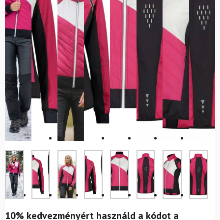
10% kedvezményért használd a kódot a