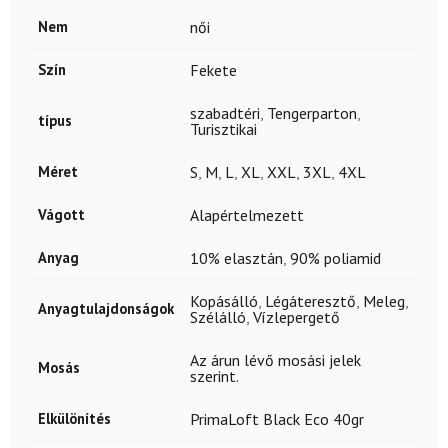
Nem
női
Szín
Fekete
szabadtéri
,
Tengerparton
,
típus
Turisztikai
Méret
S
,
M
,
L
,
XL
,
XXL
,
3XL
,
4XL
Vágott
Alapértelmezett
Anyag
10% elasztán
,
90% poliamid
Kopásálló
,
Légáteresztő
,
Meleg
,
Anyagtulajdonságok
Szélálló
,
Vízlepergető
Az árun lévő mosási jelek
Mosás
szerint.
Elkülönítés
PrimaLoft Black Eco 40gr