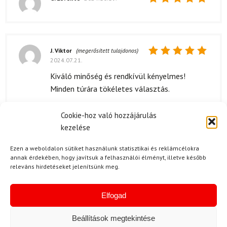
Értékelés:
5
/ 5
J. Viktor
(megerősített tulajdonos)
2024.07.21.
Értékelés:
5
/ 5
Kiváló minőség és rendkívül kényelmes!
Minden túrára tökéletes választás.
Cookie-hoz való hozzájárulás
kezelése
H. Ernő
2024.07.03.
Ezen a weboldalon sütiket használunk statisztikai és reklámcélokra
Értékelés:
Egyszerűen fantasztikus a Campagnolo
annak érdekében, hogy javítsuk a felhasználói élményt, illetve később
5
/ 5
Unlimitech készlet monősége! A varrások
releváns hirdetéseket jelenítsünk meg.
nagyon erősek, és a Primaloft anyag is
fantasztikus. Azt hiszem, ez lwsz a kedvencem
Elfogad
a téli túrázásokhoz. Mindenképpen ajánlom
mindenkinek! 😊
Beállítások megtekintése