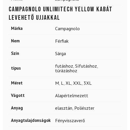
CAMPAGNOLO Unlimitech Yellow kabát
levehető ujjakkal
Márka
Campagnolo
Nem
Férfiak
Szín
Sárga
futáshoz
,
Sífutáshoz
,
típus
túrázáshoz
Méret
M
,
L
,
XL
,
XXL
,
3XL
Vágott
Alapértelmezett
Anyag
elasztán
,
Poliészter
Anyagtulajdonságok
Fényvisszaverő