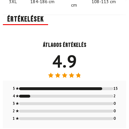
3XL
184-186 cm
108-113 cm
1
cm
Értékelések
Átlagos értékelés
4.9
Értékelés:
4.88
/ 5
5 ★
15
4 ★
2
3 ★
0
2 ★
0
1 ★
0