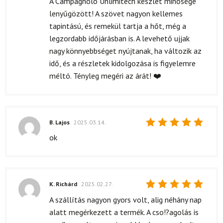
A Campagnolo Unlimitech készlet minősége
5
/ 5
lenyűgözött! A szövet nagyon kellemes
tapintású, és remekül tartja a hőt, még a
legzordabb időjárásban is. A levehető ujjak
nagy könnyebbséget nyújtanak, ha változik az
idő, és a részletek kidolgozása is figyelemre
méltó. Tényleg megéri az árát! ❤️
B. Lajos
2025.03.14.
Értékelés:
ok
5
/ 5
K. Richárd
2025.02.27.
Értékelés:
A szállítás nagyon gyors volt, alig néhány nap
5
/ 5
alatt megérkezett a termék. A cso!?agolás is