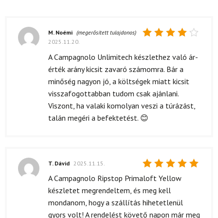
M. Noémi
(megerősített tulajdonos)
2025.11.20.
Értékelés:
4
/ 5
A Campagnolo Unlimitech készlethez való ár-
érték arány kicsit zavaró számomra. Bár a
minőség nagyon jó, a költségek miatt kicsit
visszafogottabban tudom csak ajánlani.
Viszont, ha valaki komolyan veszi a túrázást,
talán megéri a befektetést. 😊
T. Dávid
2025.11.15.
Értékelés:
A Campagnolo Ripstop Primaloft Yellow
5
/ 5
készletet megrendeltem, és meg kell
mondanom, hogy a szállítás hihetetlenül
gyors volt! A rendelést követő napon már meg