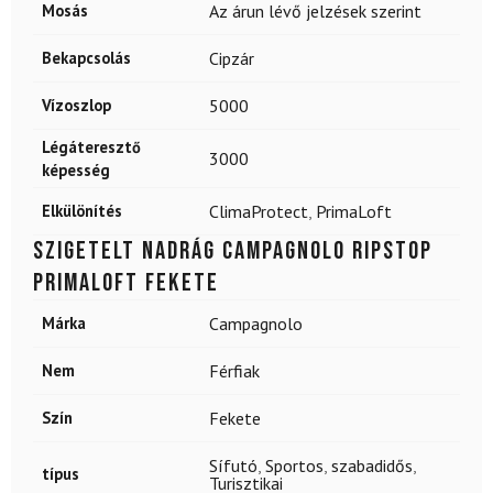
Mosás
Az árun lévő jelzések szerint
Bekapcsolás
Cipzár
Vízoszlop
5000
Légáteresztő
3000
képesség
Elkülönítés
ClimaProtect
,
PrimaLoft
Szigetelt nadrág CAMPAGNOLO Ripstop
Primaloft Fekete
Márka
Campagnolo
Nem
Férfiak
Szín
Fekete
Sífutó
,
Sportos
,
szabadidős
,
típus
Turisztikai