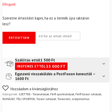
Elfogyott
Szeretne értesítést kapni, ha ez a termék újra raktáron
lesz?
ÉRTESÍTSEN
1 500
Ft
Szállítás ettől
35 000
FT
INGYENES ETTŐL
Egyszerű visszaküldés a PostFoxon keresztül –
Futár a címre
2 400
Ft
1600 Ft
FoxPost
1 500
Ft
Nem biztos a választásában? Semmi gond – a terméket
Hozzáadom a kívánságlistához
egyszerűen visszaküldheti 14 napon belül, indoklás nélkül.
Kategóriák:
SZETTEK - Túraruházat
,
Férfi sportruházat
,
Férfi túrasí ruházat
,
Mik a visszaküldés feltételei?
RUHÁZAT
,
TÉLI SPORTOK
,
Túrasí ruházat
,
Túrasízés, síalpinizmus