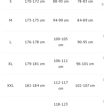
S
170-172 cm
88-93 cm
78-83 cm
97
9
M
173-175 cm
94-99 cm
84-89 cm
1
1
100-105
L
176-178 cm
90-95 cm
1
cm
1
106-111
XL
179-181 cm
96-101 cm
1
cm
1
112-117
XXL
182-184 cm
102-107 cm
1
cm
1
118-123