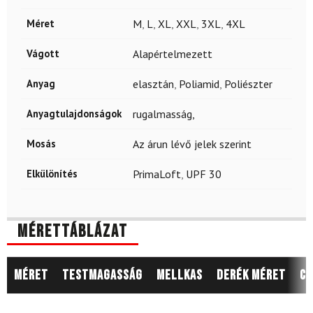
Méret
M
,
L
,
XL
,
XXL
,
3XL
,
4XL
Vágott
Alapértelmezett
Anyag
elasztán
,
Poliamid
,
Poliészter
Anyagtulajdonságok
rugalmasság,
Mosás
Az árun lévő jelek szerint
Elkülönítés
PrimaLoft
,
UPF 30
Mérettáblázat
Méret
Testmagasság
Mellkas
Derék méret
Cs
9