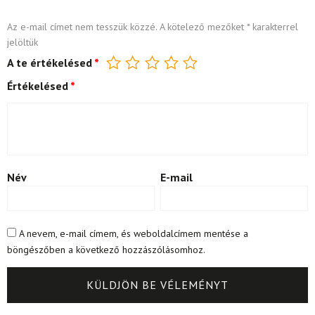
Az e-mail címet nem tesszük közzé.
A kötelező mezőket
*
karakterrel
jelöltük
A te értékelésed
*
Értékelésed
*
Név
E-mail
A nevem, e-mail címem, és weboldalcímem mentése a
böngészőben a következő hozzászólásomhoz.