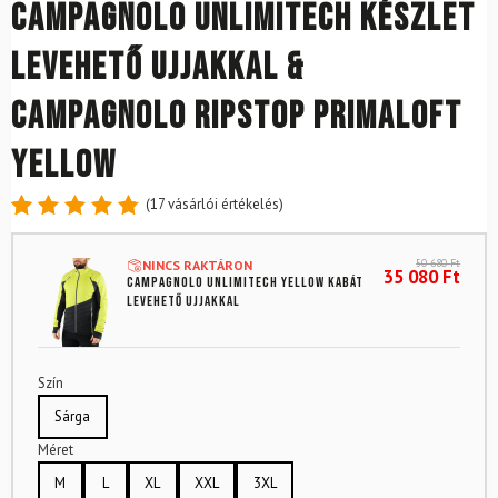
CAMPAGNOLO Unlimitech készlet
levehető ujjakkal &
CAMPAGNOLO Ripstop Primaloft
Yellow
(
17
vásárlói értékelés)
Értékelés
17
4.88
az
50 680
Ft
NINCS RAKTÁRON
5-ből,
35 080
Ft
CAMPAGNOLO Unlimitech Yellow kabát
értékelés
levehető ujjakkal
alapján
Szín
Sárga
Méret
M
L
XL
XXL
3XL