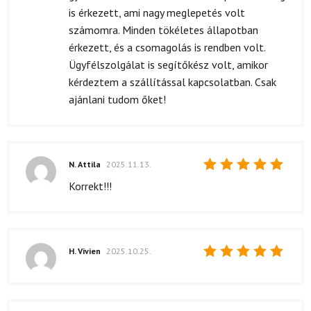
is érkezett, ami nagy meglepetés volt
számomra. Minden tökéletes állapotban
érkezett, és a csomagolás is rendben volt.
Ügyfélszolgálat is segítőkész volt, amikor
kérdeztem a szállítással kapcsolatban. Csak
ajánlani tudom őket!
N. Attila
2025.11.13.
Értékelés:
Korrekt!!!
5
/ 5
H. Vivien
2025.10.25.
Értékelés:
5
/ 5