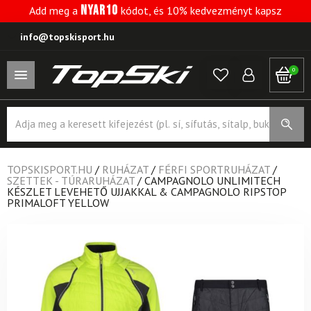
NYAR10
Add meg a
kódot, és 10% kedvezményt kapsz
info@topskisport.hu
0
Products
search
TOPSKISPORT.HU
/
RUHÁZAT
/
FÉRFI SPORTRUHÁZAT
/
SZETTEK - TÚRARUHÁZAT
/
CAMPAGNOLO UNLIMITECH
KÉSZLET LEVEHETŐ UJJAKKAL & CAMPAGNOLO RIPSTOP
PRIMALOFT YELLOW