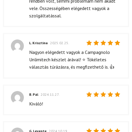
rendben volt, semmi problémám nem akadt
vele. Összességében elégedett vagyok a
szolgáltatással.
L. Krisztina
2025.02.25.
Értékelés:
Nagyon elégedett vagyok a Campagnolo
5
/ 5
Unlimitech készlet árával! ⭐ Tökéletes
választás túrázásra, és megfizethető is. 👍
B. Pál
2024.11.27.
Értékelés:
Kiváló!
5
/ 5
G. Levente
2024.10.19.