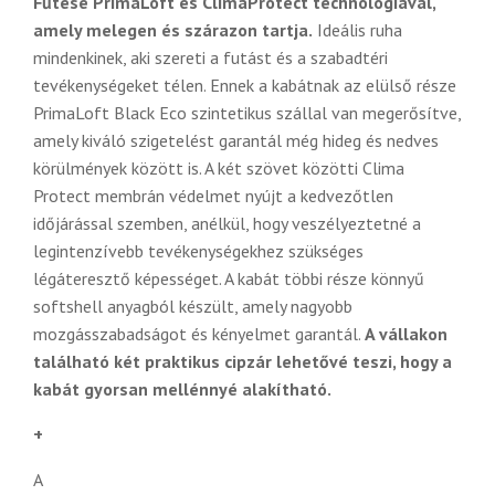
Fűtése PrimaLoft és ClimaProtect technológiával,
amely melegen és szárazon tartja.
Ideális ruha
mindenkinek, aki szereti a futást és a szabadtéri
tevékenységeket télen. Ennek a kabátnak az elülső része
PrimaLoft Black Eco szintetikus szállal van megerősítve,
amely kiváló szigetelést garantál még hideg és nedves
körülmények között is. A két szövet közötti Clima
Protect membrán védelmet nyújt a kedvezőtlen
időjárással szemben, anélkül, hogy veszélyeztetné a
legintenzívebb tevékenységekhez szükséges
légáteresztő képességet. A kabát többi része könnyű
softshell anyagból készült, amely nagyobb
mozgásszabadságot és kényelmet garantál.
A vállakon
található két praktikus cipzár lehetővé teszi, hogy a
kabát gyorsan mellénnyé alakítható.
+
A