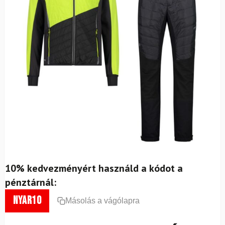
10% kedvezményért használd a kódot a
pénztárnál:
nyar10
Másolás a vágólapra