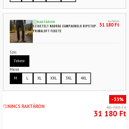
46 780
Ft
RAKTÁRON
31 180
Ft
Szigetelt nadrág CAMPAGNOLO Ripstop
Primaloft Fekete
Szín
Fekete
Méret
M
L
XL
XXL
3XL
4XL
-33%
NINCS RAKTÁRON
46 780
Ft
31 180
Ft