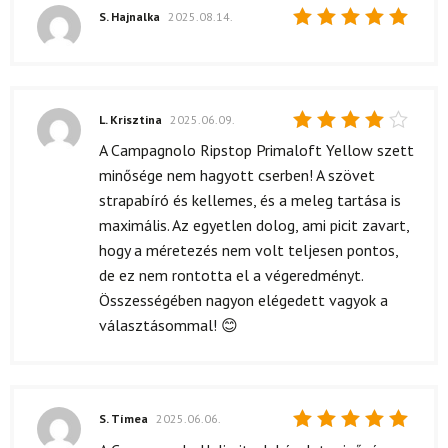
S. Hajnalka
2025.08.14.
Értékelés:
5
/ 5
L. Krisztina
2025.06.09.
Értékelés:
A Campagnolo Ripstop Primaloft Yellow szett
4
/ 5
minősége nem hagyott cserben! A szövet
strapabíró és kellemes, és a meleg tartása is
maximális. Az egyetlen dolog, ami picit zavart,
hogy a méretezés nem volt teljesen pontos,
de ez nem rontotta el a végeredményt.
Összességében nagyon elégedett vagyok a
választásommal! 😊
S. Tímea
2025.06.06.
Értékelés: