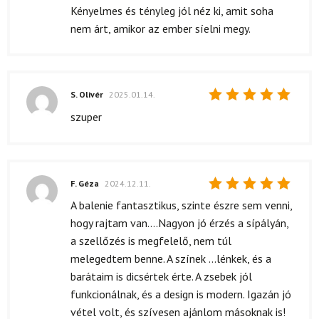
Kényelmes és tényleg jól néz ki, amit soha
nem árt, amikor az ember síelni megy.
S. Olivér
2025.01.14.
Értékelés:
szuper
5
/ 5
F. Géza
2024.12.11.
Értékelés:
A balenie fantasztikus, szinte észre sem venni,
5
/ 5
hogy rajtam van....Nagyon jó érzés a sípályán,
a szellőzés is megfelelő, nem túl
melegedtem benne. A színek ...lénkek, és a
barátaim is dicsértek érte. A zsebek jól
funkcionálnak, és a design is modern. Igazán jó
vétel volt, és szívesen ajánlom másoknak is!