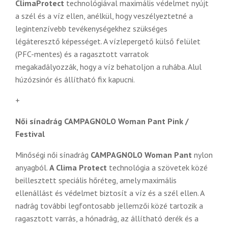
ClimaProtect
technológiával maximális védelmet nyújt
a szél és a víz ellen, anélkül, hogy veszélyeztetné a
legintenzívebb tevékenységekhez szükséges
légáteresztő képességet. A vízlepergető külső felület
(PFC-mentes) és a ragasztott varratok
megakadályozzák, hogy a víz behatoljon a ruhába. Alul
húzózsinór és állítható fix kapucni.
+
Női sínadrág CAMPAGNOLO Woman Pant Pink /
Festival
Minőségi női sínadrág
CAMPAGNOLO Woman Pant
nylon
anyagból.
A Clima Protect
technológia a szövetek közé
beillesztett speciális hőréteg, amely maximális
ellenállást és védelmet biztosít a víz és a szél ellen. A
nadrág további legfontosabb jellemzői közé tartozik a
ragasztott varrás, a hónadrág, az állítható derék és a