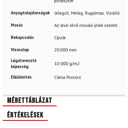
poliészter
Anyagtulajdonságok
lélegző
,
Meleg
,
Rugalmas
,
Vízálló
Mosás
Az árun lévő mosási jelek szerint.
Bekapcsolás
Cipzár
Vízoszlop
20.000 mm
Légáteresztő
10 000 g/m2
képesség
Elkülönítés
Clima Protect
Mérettáblázat
Értékelések