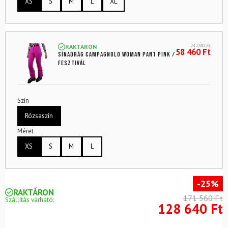
XS
S
M
L
XL
74 080
Ft
RAKTÁRON
58 460
Ft
Sínadrág CAMPAGNOLO Woman Pant Pink /
Fesztivál
Szín
Rózsaszín
Méret
XS
S
M
L
-25%
RAKTÁRON
171 560 Ft
Szállítás várható:
128 640 Ft