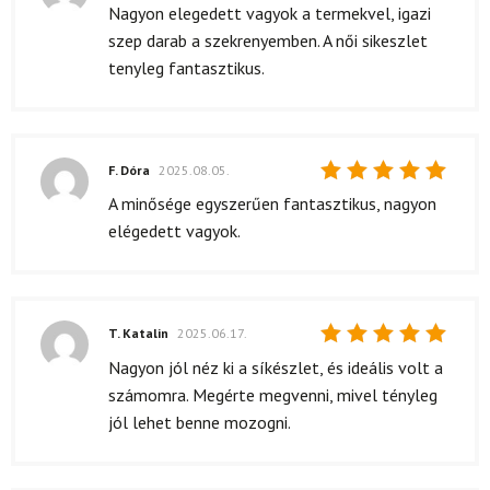
Értékelés:
Nagyon elegedett vagyok a termekvel, igazi
5
/ 5
szep darab a szekrenyemben. A női sikeszlet
tenyleg fantasztikus.
F. Dóra
2025.08.05.
Értékelés:
A minősége egyszerűen fantasztikus, nagyon
5
/ 5
elégedett vagyok.
T. Katalin
2025.06.17.
Értékelés:
Nagyon jól néz ki a síkészlet, és ideális volt a
5
/ 5
számomra. Megérte megvenni, mivel tényleg
jól lehet benne mozogni.