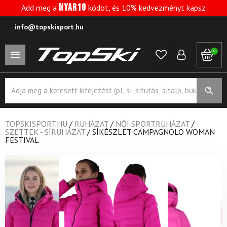
NYAR10
Add meg a
kódot, és 10% kedvezményt kapsz
info@topskisport.hu
0
Products
search
TOPSKISPORT.HU
/
RUHÁZAT
/
NŐI SPORTRUHÁZAT
/
SZETTEK - SÍRUHÁZAT
/
SÍKÉSZLET CAMPAGNOLO WOMAN
FESTIVAL