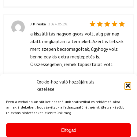
J. Piroska
2024.05.28.
Értékelés:
a kiszállítás nagyon gyors volt, alig pár nap
5
/ 5
alatt megkaptam a termeket. Azért is tetszik
mert szepen becsomagoltak, úgyhogy volt
benne egy kis extra meglepetés is.
Összességében, remek tapasztalat volt.
Cookie-hoz való hozzájárulás
kezelése
H. Vivien
2024.05.03.
Értékelés:
Nagyon elégedett vagyok ezzel a termekkel. A
Ezen a weboldalon sütiket használunk statisztikai és reklámcélokra
5
/ 5
annak érdekében, hogy javítsuk a felhasználói élményt, illetve később
minősége szep, a varrasok erősek, és az
releváns hirdetéseket jelenítsünk meg.
anyaga is kellemes. Azt hittem, hogy kevésbé
tartos lesz de eddig semmi bajom vele.
Elfogad
Kényelmes viselet sieles közben, igazi jó