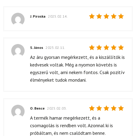
J. Piroska
2025.02.14.
Értékelés:
5
/ 5
S. János
2025.02.11.
Értékelés:
Az áru gyorsan megérkezett, és a kiszállítók is
5
/ 5
kedvesek voltak. Még a nyomon követés is
egyszerű volt, ami nekem fontos. Csak pozitív
élményeket tudok mondani.
O. Bence
2025.02.03.
Értékelés:
A termék hamar megérkezett, és a
5
/ 5
csomagolás is rendben volt. Azonnal ki is
próbáltam, és nem csalódtam benne.