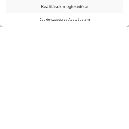
valasztas!!!!
Beállítások megtekintése
Cookie-szabályzat
Adatvédelem
K. Patrik
2024.03.08.
Értékelés:
A CAMPAGNOLO Woman Festival síkészlet
5
/ 5
minősége egyértelműen kiemelkedő. A vízálló
anyag és a kényelmes szabás miatt bármilyen
időjárásban hasznos lehet. Amúgy a színek is
nagyon szépek, szóval nem csak funkcionális,
de szép is.
Kérdése van?