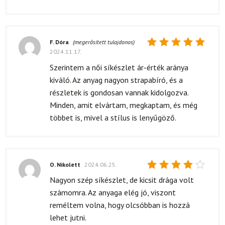
F. Dóra
(megerősített tulajdonos)
2024.11.17.
Értékelés:
5
/ 5
Szerintem a női síkészlet ár-érték aránya
kiváló. Az anyag nagyon strapabíró, és a
részletek is gondosan vannak kidolgozva.
Minden, amit elvártam, megkaptam, és még
többet is, mivel a stílus is lenyűgöző.
O. Nikolett
2024.06.25.
Értékelés:
Nagyon szép síkészlet, de kicsit drága volt
4
/ 5
számomra. Az anyaga elég jó, viszont
reméltem volna, hogy olcsóbban is hozzá
lehet jutni.