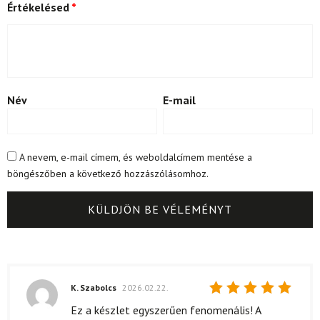
Értékelésed
*
Név
E-mail
A nevem, e-mail címem, és weboldalcímem mentése a
böngészőben a következő hozzászólásomhoz.
K. Szabolcs
2026.02.22.
Értékelés:
Ez a készlet egyszerűen fenomenális! A
5
/ 5