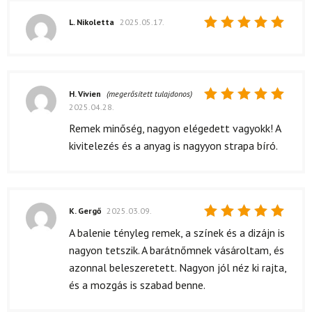
L. Nikoletta
2025.05.17.
Értékelés:
5
/ 5
H. Vivien
(megerősített tulajdonos)
2025.04.28.
Értékelés:
5
/ 5
Remek minőség, nagyon elégedett vagyokk! A
kivitelezés és a anyag is nagyyon strapa bíró.
K. Gergő
2025.03.09.
Értékelés:
A balenie tényleg remek, a színek és a dizájn is
5
/ 5
nagyon tetszik. A barátnőmnek vásároltam, és
azonnal beleszeretett. Nagyon jól néz ki rajta,
és a mozgás is szabad benne.