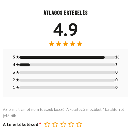
Átlagos értékelés
4.9
Értékelés:
4.89
/ 5
5 ★
16
4 ★
2
3 ★
0
2 ★
0
1 ★
0
Az e-mail címet nem tesszük közzé.
A kötelező mezőket
*
karakterrel
jelöltük
A te értékelésed
*