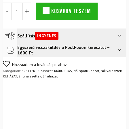
Síkészlet
KOSÁRBA TESZEM
CAMPAGNOLO
Woman
Festival
mennyiség
Szállítás
INGYENES
Egyszerű visszaküldés a PostFoxon keresztül –
Futár a címre
Ingyenes
1600 Ft
FoxPost
Ingyenes
Nem biztos a választásában? Semmi gond – a terméket
Hozzáadom a kívánságlistához
egyszerűen visszaküldheti 14 napon belül, indoklás nélkül.
Kategóriák:
SZETTEK - Síruházat
,
KIÁRUSÍTÁS
,
Női sportruházat
,
Női választék
,
Mik a visszaküldés feltételei?
RUHÁZAT
,
Síruha szettek
,
Síruházat