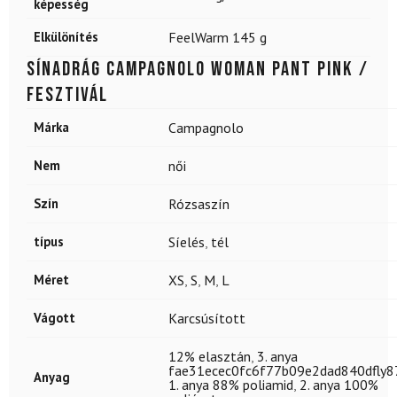
képesség
Elkülönítés
FeelWarm 145 g
Sínadrág CAMPAGNOLO Woman Pant Pink /
Fesztivál
Márka
Campagnolo
Nem
női
Szín
Rózsaszín
típus
Síelés
,
tél
Méret
XS
,
S
,
M
,
L
Vágott
Karcsúsított
12% elasztán
,
3. anya
fae31ecec0fc6f77b09e2dad840dfly8
Anyag
1. anya 88% poliamid
,
2. anya 100%