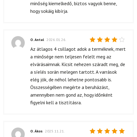
minőség kiemelkedő, biztos vagyok benne,
hogy sokáig kibírja.
O. Antal
2026.01.26.
Értékelés:
Az átlagos 4 csillagot adok a terméknek, mert
4
/ 5
a minősége nem teljesen felelt meg az
elvárásaimnak. Kicsit nehezen száradt meg, de
a síelés során melegen tartott. A varrások
elég jók, de néhol lehetne pontosabb is.
Összességében megérte a beruházást,
amennyiben nem gond az, hogy időnként
figyelni kell a tisztításra.
O. Ákos
2025.11.21.