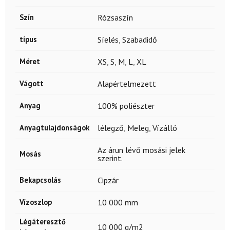
Szín
Rózsaszín
típus
Síelés
,
Szabadidő
Méret
XS
,
S
,
M
,
L
,
XL
Vágott
Alapértelmezett
Anyag
100% poliészter
Anyagtulajdonságok
lélegző
,
Meleg
,
Vízálló
Az árun lévő mosási jelek
Mosás
szerint.
Bekapcsolás
Cipzár
Vízoszlop
10 000 mm
Légáteresztő
10 000 g/m2