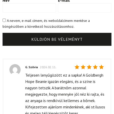
Név
E-mail
A nevem, e-mail címem, és weboldalcímem mentése a
böngészőben a következő hozzászólásomhoz.
G. Szilvia
2026.02.11.
Értékelés:
Teljesen lenyűgözött ez a sapka! A Goldbergh
5
/ 5
Hope Beanie igazán elegáns, és a színe is
nagyon tetszik. A barátnőm azonnal
megjegyezte, hogy mennyire jól néz ki rajta, és
az anyaga is rendkívül kellemes a bőrnek.
Kifejezetten ajánlom mindenkinek, aki stílusos
és meleg téli kiegészítőt keres.