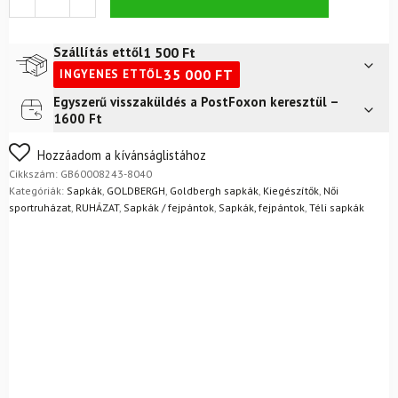
Hope
Beanie
krém
1 500
Ft
Szállítás ettől
mennyiség
35 000
FT
INGYENES ETTŐL
Egyszerű visszaküldés a PostFoxon keresztül –
Futár a címre
2 400
Ft
1600 Ft
FoxPost
1 500
Ft
Nem biztos a választásában? Semmi gond – a terméket
Hozzáadom a kívánságlistához
egyszerűen visszaküldheti 14 napon belül, indoklás nélkül.
Cikkszám:
GB60008243-8040
Mik a visszaküldés feltételei?
Kategóriák:
Sapkák
,
GOLDBERGH
,
Goldbergh sapkák
,
Kiegészítők
,
Női
sportruházat
,
RUHÁZAT
,
Sapkák / fejpántok
,
Sapkák, fejpántok
,
Téli sapkák