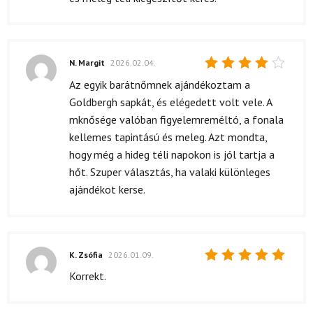
N. Margit
2026.02.04.
Értékelés:
Az egyik barátnőmnek ajándékoztam a
4
/ 5
Goldbergh sapkát, és elégedett volt vele. A
mknősége valóban figyelemreméltó, a fonala
kellemes tapintású és meleg. Azt mondta,
hogy még a hideg téli napokon is jól tartja a
hőt. Szuper választás, ha valaki különleges
ajándékot kerse.
K. Zsófia
2026.01.09.
Értékelés:
Korrekt.
5
/ 5