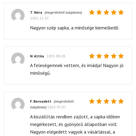
T. Nóra
(megerősített tulajdonos)
2025.11.07.
Értékelés:
5
/ 5
Nagyon szép sapka, a minősége kiemelkedő.
N. Attila
2025.09.03.
Értékelés:
A feleségemnek vettem, és imádja! Nagyon jó
5
/ 5
minőségű.
F. Bernadett
(megerősített
tulajdonos)
2025.07.07.
Értékelés:
5
/ 5
A kiszállítás rendben zajlott, a sapka időben
megérkezett, és gyönyörű állapotban volt.
Nagyon elégedett vagyok a vásárlással, a