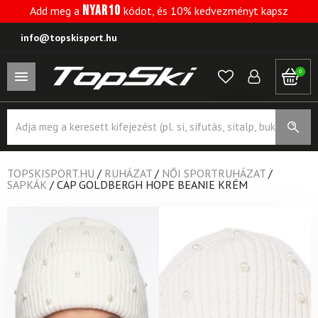
NYAR10
Add meg a
kódot, és 10% kedvezményt kapsz
info@topskisport.hu
0
Products
search
TOPSKISPORT.HU
/
RUHÁZAT
/
NŐI SPORTRUHÁZAT
/
SAPKÁK
/
CAP GOLDBERGH HOPE BEANIE KRÉM