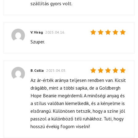
szállítás gyors volt.
V. Virág
2025.04.16.
Értékelés:
Szuper.
5
/ 5
B. Csilla
2025.04.03.
Értékelés:
Az ár-érték aránya teljesen rendben van. Kicsit
5
/ 5
drágább, mint a többi sapka, de a Goldbergh
Hope Beanie megérdemli. A minőségi anyag és
a stílus valóban kiemelkedik, és a kényelme is
elsőrangú. Különösen tetszik, hogy a színe jól
passzol a különböző téli ruhákhoz. Tuti, hogy
hosszú évekig fogom viselni!