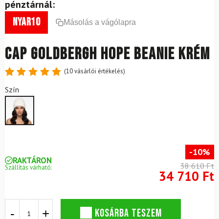
pénztárnál:
nyar10
Másolás a vágólapra
Cap GOLDBERGH Hope Beanie krém
(
10
vásárlói értékelés)
Értékelés
10
Szín
4.9
az 5-
ből,
értékelés
alapján
-10%
RAKTÁRON
38 610 Ft
Szállítás várható:
34 710 Ft
Cap
KOSÁRBA TESZEM
GOLDBERGH