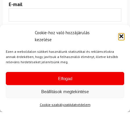
E-mail
Az üzeneted
Cookie-hoz való hozzájárulás
kezelése
Ezen a weboldalon sütiket használunk statisztikai és reklámcélokra
annak érdekében, hogy javítsuk a felhasználói élményt, illetve később
releváns hirdetéseket jelenítsünk meg.
Elfogad
Egyetértek a
felhasználási feltételekkel és a személyes
adatok védelmével.
Beállítások megtekintése
Cookie-szabályzat
Adatvédelem