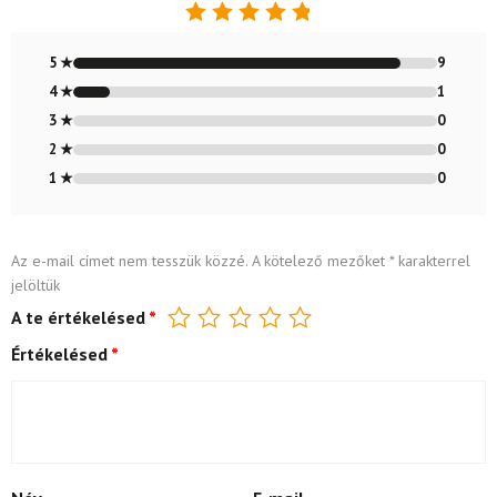
Értékelés:
4.9
/ 5
5 ★
9
4 ★
1
3 ★
0
2 ★
0
1 ★
0
Az e-mail címet nem tesszük közzé.
A kötelező mezőket
*
karakterrel
jelöltük
A te értékelésed
*
Értékelésed
*