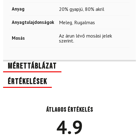
Anyag
20% gyapjú
,
80% akril
Anyagtulajdonságok
Meleg
,
Rugalmas
Az árun lévő mosási jelek
Mosás
szerint.
Mérettáblázat
Értékelések
Átlagos értékelés
4.9