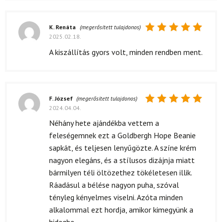
K. Renáta
(megerősített tulajdonos)
2025.02.18.
Értékelés:
5
/ 5
A kiszállítás gyors volt, minden rendben ment.
F. József
(megerősített tulajdonos)
2024.04.04.
Értékelés:
5
/ 5
Néhány hete ajándékba vettem a
feleségemnek ezt a Goldbergh Hope Beanie
sapkát, és teljesen lenyűgözte. A színe krém
nagyon elegáns, és a stílusos dizájnja miatt
bármilyen téli öltözethez tökéletesen illik.
Ráadásul a bélése nagyon puha, szóval
tényleg kényelmes viselni. Azóta minden
alkalommal ezt hordja, amikor kimegyünk a