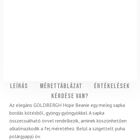
Leírás
Mérettáblázat
Értékelések
Kérdése van?
Az elegáns GOLDBERGH Hope Beanie egy meleg sapka
bordás kötésből, gyöngy gyöngyökkel. A sapka
összecsukható övvel rendelkezik, aminek köszönhetően
alkalmazkodik a fej méretéhez. Belül a szigettelt puha
polárgyapjú öv.