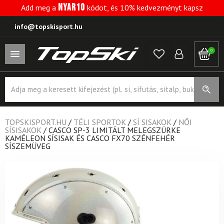
NYAR10
Add meg a
kódot, és 10% kedvezményt kapsz
info@topskisport.hu
0
Products
search
TOPSKISPORT.HU
/
TÉLI SPORTOK
/
SÍ SISAKOK
/
NŐI
SÍSISAKOK
/
CASCO SP-3 LIMITÁLT MELEGSZÜRKE
KAMÉLEON SÍSISAK ÉS CASCO FX70 SZÉNFEHÉR
SÍSZEMÜVEG