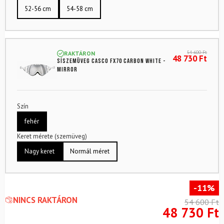
52-56 cm
54-58 cm
54 600
Ft
RAKTÁRON
48 730
Ft
Síszemüveg CASCO FX70 Carbon White -
Mirror
Szín
fehér
Keret mérete (szemüveg)
Nagy keret
Normál méret
-11%
NINCS RAKTÁRON
54 600
Ft
48 730
Ft