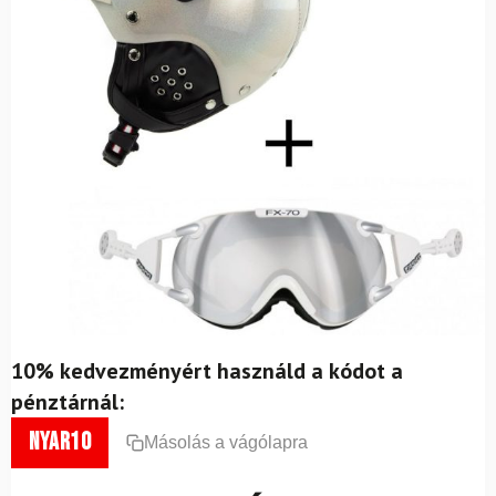
10% kedvezményért használd a kódot a
pénztárnál:
nyar10
Másolás a vágólapra