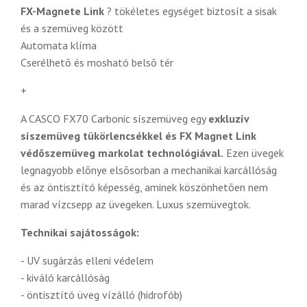
FX-Magnete Link
? tökéletes egységet biztosít a sisak
és a szemüveg között
Automata klíma
Cserélhetõ és mosható belsõ tér
+
A CASCO FX70 Carbonic síszemüveg egy
exkluzív
síszemüveg tükörlencsékkel és FX Magnet Link
védõszemüveg markolat technológiával.
Ezen üvegek
legnagyobb elõnye elsõsorban a mechanikai karcállóság
és az öntisztító képesség, aminek köszönhetõen nem
marad vízcsepp az üvegeken. Luxus szemüvegtok.
Technikai sajátosságok:
- UV sugárzás elleni védelem
- kiváló karcállóság
- öntisztító üveg vízálló (hidrofób)