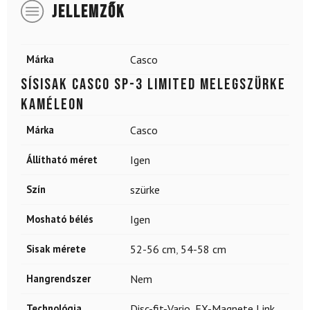
JELLEMZŐK
Márka
Casco
Sísisak CASCO SP-3 Limited melegszürke
kaméleon
Márka
Casco
Állítható méret
Igen
Szín
szürke
Mosható bélés
Igen
Sisak mérete
52-56 cm
,
54-58 cm
Hangrendszer
Nem
Technológia
Disc-fit-Vario
,
FX-Magnete Link