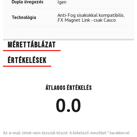
Dupla üvegezés
Igen
Anti-Fog sisakokkal kompatibilis
,
Technológia
FX Magnet Link - csak Casco
Mérettáblázat
Értékelések
Átlagos értékelés
0.0
Az e-mail címet nem tesszük közzé.
A kötelező mezőket
*
karakterrel