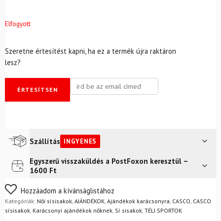
Elfogyott
Szeretne értesítést kapni, ha ez a termék újra raktáron
lesz?
ÉRTESÍTSEN
Szállítás
INGYENES
Egyszerű visszaküldés a PostFoxon keresztül –
Futár a címre
Ingyenes
1600 Ft
FoxPost
Ingyenes
Nem biztos a választásában? Semmi gond – a terméket
Hozzáadom a kívánságlistához
egyszerűen visszaküldheti 14 napon belül, indoklás nélkül.
Kategóriák:
Női sísisakok
,
AJÁNDÉKOK
,
Ajándékok karácsonyra
,
CASCO
,
CASCO
Mik a visszaküldés feltételei?
sísisakok
,
Karácsonyi ajándékok nőknek
,
Sí sisakok
,
TÉLI SPORTOK