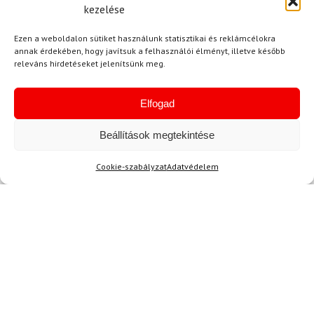
kezelése
31 200 Ft
28 040 Ft
116 980 Ft
Raktáron
Raktáron
Ezen a weboldalon sütiket használunk statisztikai és reklámcélokra
annak érdekében, hogy javítsuk a felhasználói élményt, illetve később
releváns hirdetéseket jelenítsünk meg.
-16%
Elfogad
Beállítások megtekintése
Cookie-szabályzat
Adatvédelem
LEKI
Síbotok LEKI Bold Lite S
37 050 Ft
31 180 Ft
Raktáron