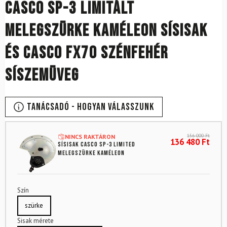
CASCO SP-3 limitált
melegszürke kaméleon sísisak
és CASCO FX70 szénfehér
síszemüveg
Tanácsadó - Hogyan válasszunk
156 000
Ft
NINCS RAKTÁRON
136 480
Ft
Sísisak CASCO SP-3 Limited
melegszürke kaméleon
Szín
szürke
Sisak mérete