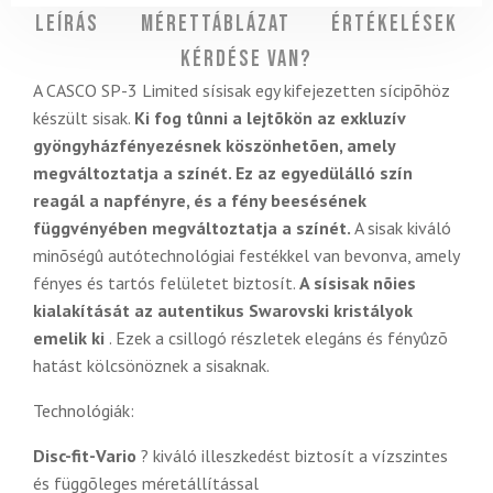
Leírás
Mérettáblázat
Értékelések
Kérdése van?
A CASCO SP-3 Limited sísisak egy kifejezetten sícipõhöz
készült sisak.
Ki fog tûnni a lejtõkön az exkluzív
gyöngyházfényezésnek köszönhetõen, amely
megváltoztatja a színét. Ez az egyedülálló szín
reagál a napfényre, és a fény beesésének
függvényében megváltoztatja a színét.
A sisak kiváló
minõségû autótechnológiai festékkel van bevonva, amely
fényes és tartós felületet biztosít.
A sísisak nõies
kialakítását az autentikus Swarovski kristályok
emelik ki
. Ezek a csillogó részletek elegáns és fényûzõ
hatást kölcsönöznek a sisaknak.
Technológiák:
Disc-fit-Vario
? kiváló illeszkedést biztosít a vízszintes
és függõleges méretállítással