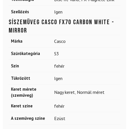
Szellőzés
Igen
Síszemüveg CASCO FX70 Carbon White -
Mirror
Márka
Casco
Szűrőkategória
S3
Szín
fehér
Tükrözött
Igen
Keret mérete
Nagy keret
,
Normál méret
(szemüveg)
Keret színe
fehér
A szemüveg színe
Ezüst