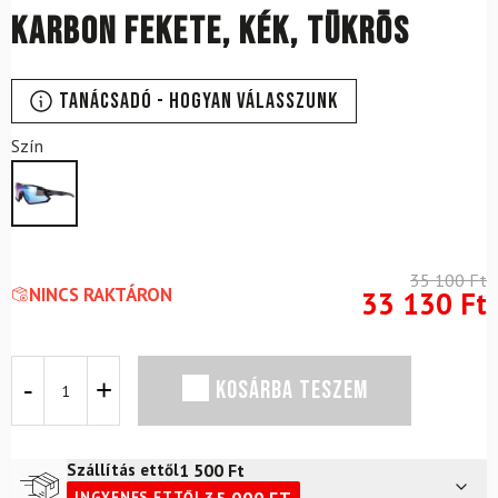
karbon fekete, kék, tükrös
Tanácsadó - Hogyan válasszunk
Szín
35 100
Ft
NINCS RAKTÁRON
33 130
Ft
CASCO
KOSÁRBA TESZEM
SX-
34
napszemüveg,
karbon
1 500
Ft
Szállítás ettől
fekete,
35 000
FT
INGYENES ETTŐL