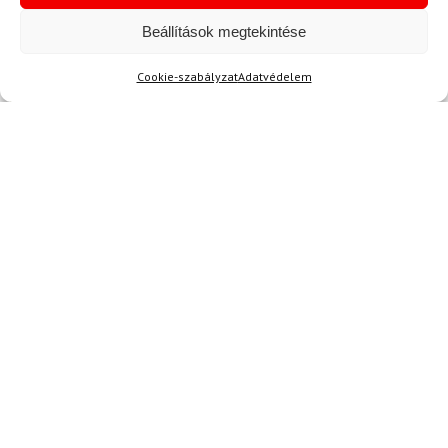
Beállítások megtekintése
Cookie-szabályzat
Adatvédelem
Akció
TERMÉKEK BEMUTATÁSA HASZNÁLAT KÖZBEN
SZERETNE ELSŐKÉNT ÉRTESÜLNI AZ
ÚJDONSÁGAINKRÓL?
Olvassa hírleveleinket!
AKCIÓS