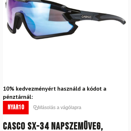
10% kedvezményért használd a kódot a
pénztárnál:
nyar10
Másolás a vágólapra
CASCO SX-34 napszemüveg,