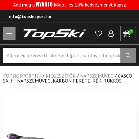
NYAR10
Add meg a
kódot, és 10% kedvezményt kapsz
info@topskisport.hu
0
Products
search
TOPSKISPORT.HU
/
KIEGÉSZÍTŐK
/
NAPSZEMÜVEG
/
CASCO
SX-34 NAPSZEMÜVEG, KARBON FEKETE, KÉK, TÜKRÖS