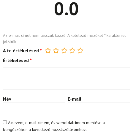
0.0
Az e-mail címet nem tesszük közzé.
A kötelező mezőket
*
karakterrel
jelöltük
A te értékelésed
*
Értékelésed
*
Név
E-mail
A nevem, e-mail címem, és weboldalcímem mentése a
böngészőben a következő hozzászólásomhoz.