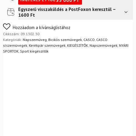
kék,
tükrös
Egyszerű visszaküldés a PostFoxon keresztül –
Futár a címre
2 400
Ft
mennyiség
1600 Ft
FoxPost
1 500
Ft
Nem biztos a választásában? Semmi gond – a terméket
Hozzáadom a kívánságlistához
egyszerűen visszaküldheti 14 napon belül, indoklás nélkül.
Cikkszám:
09.1302.30
Mik a visszaküldés feltételei?
Kategóriák:
Napszemüveg
,
Biciklis szemüvegek
,
CASCO
,
CASCO
síszemüvegek
,
Kerékpár szemüvegek
,
KIEGÉSZÍTŐK
,
Napszemüvegek
,
NYÁRI
SPORTOK
,
Sport kiegészítők