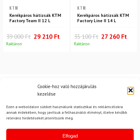
KTM
KTM
Kerékpáros hátizsák KTM
Kerékpáros hátizsák KTM
Factory Team II 12 L
Factory Line II 14 L
39 000 Ft
29 210 Ft
35 100 Ft
27 260 Ft
Raktáron
Raktáron
Cookie-hoz való hozzájárulás
kezelése
Hírek
Ezen a weboldalon sütiket használunk statisztikai és reklámcélokra
annak érdekében, hogy javítsuk a felhasználói élményt, illetve később
releváns hirdetéseket jelenítsünk meg.
Aktuális hírek megtekintése
Elfogad