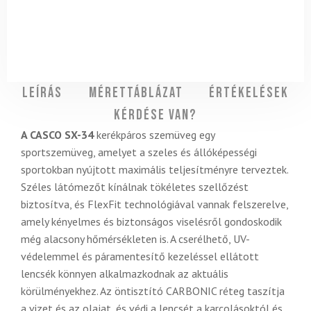
Leírás
Mérettáblázat
Értékelések
Kérdése van?
A CASCO SX-34
kerékpáros szemüveg egy
sportszemüveg, amelyet a szeles és állóképességi
sportokban nyújtott maximális teljesítményre terveztek.
Széles látómezőt kínálnak tökéletes szellőzést
biztosítva, és FlexFit technológiával vannak felszerelve,
amely kényelmes és biztonságos viselésről gondoskodik
még alacsony hőmérsékleten is. A cserélhető, UV-
védelemmel és páramentesítő kezeléssel ellátott
lencsék könnyen alkalmazkodnak az aktuális
körülményekhez. Az öntisztító CARBONIC réteg taszítja
a vizet és az olajat, és védi a lencsét a karcolásoktól és